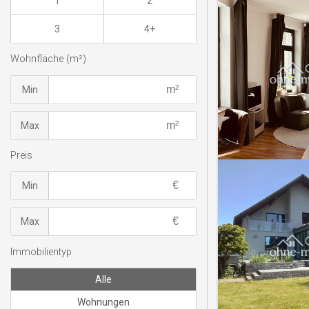
1
2
3
4+
Wohnfläche (m²)
Min
Max
Preis
Min
Max
Immobilientyp
Alle
Wohnungen