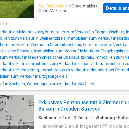
Merkmale auf einen Blick Bilder folgen - Gart
Seit 3 Wochen
bei
Ohne-makler
>
Details a
Ohne-Makler.net
riffe
rkauf in Muldentalkreis
,
Immobilien zum Verkauf in Torgau-Oschatz
,
I
ilien zum Verkauf in Weißeritzkreis
,
Immobilien zum Verkauf in Nord
Immobilien zum Verkauf in Chemnitzer Land
,
Immobilien zum Verkauf
ächsische Schweiz
,
Immobilien zum Verkauf in Mittlerer Erzgebirgskreis
zum Verkauf in Niederschlesischer Oberlausitzkreis
,
Immobilien zum Ve
rkauf in Elstra
,
Immobilien zum Verkauf in Löbau-Zittau
,
Immobilien zu
rkauf in Kleinthiemig
,
Immobilien zum Verkauf in Naundorf bei Ortrand
ilien zum Verkauf in Erzgebirgskreis
uf in Sachsen
,
Wohnungen zum Verkauf in Sachsen
Exklusives Penthouse mit 3 Zimmern u
Balkon in Dresden Striesen
Sachsen
·
87
m²
·
3
Zimmer
·
Wohnung
·
Balko
Terrasse
·
Ausgestattete Küche
Hier wohnen Sie auf insgesamt 87 m², die sic