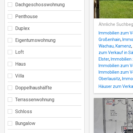
Dachgeschosswohnung
Penthouse
Ähnliche Suchbeg
Duplex
Immobilien zum Ve
Großenhain
,
Immob
Eigentumswohnung
Wachau, Kamenz
,
Loft
zum Verkauf in S
Elster
,
Immobilien 
Haus
Immobilien zum Ve
Immobilien zum Ve
Villa
Oberlausitz
,
Immob
Häuser zum Verka
Doppelhaushälfte
Terrassenwohnung
Schloss
Bungalow