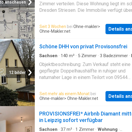
to anschauen
Zimmer verteilen. Diese Wohnung liegt im s
Dresden Striesen. Die Immobilie verfügt übe
hochwertige Einbauküche im Wert von ca 20k
einen schönen Balkon. Die Wohnung kann ab
Seit 3 Wochen
bei
Ohne-makler
>
Details a
01.10.2027 bezogen werden. Evtl auch früher
Ohne-Makler.net
Wohnung wird möbiliert und vollausgestattet
verkauft. Alle Merkmale auf einen Blick: - möb
Schöne DHH von privat Provisonsfrei
Balkon/ Terrasse - Einbauküche
Sachsen
·
140
m²
·
5
Zimmer
·
3
Badezimmer
·
Büroraum
·
Keller
·
Heizung
Objektbeschreibung: Zum Verkauf steht eine
gepflegte Doppelhaushälfte in ruhiger und
12 bilder
naturnaher Lage in einem Teilort von 09544
Neuhausen/Sachsen. Das im Jahr 1970 erba
Haus überzeugt durch seinen soliden Zustan
Seit mehr als einem Monat
bei
Details a
großzügige Grundstücksfläche sowie vielsei
Ohne-makler
> Ohne-Makler.net
Nutzungsmöglichkeiten – sowohl als dauerh
Zuhause als auch als attraktive Ferienimmobil
PROVISIONSFREI* Airbnb Diamant mitt
Daten & Fakten: * Objektart: Doppelhaushälft
in Leipzig sofort verfügbar
* Baujahr: 1970 * Wohnfläche: ca. 140 m² *
Grundstück: ca. 2.900 m² * Zimmer: 5 (auch g
Sachsen
·
37
m²
·
1
Zimmer
·
Wohnung
·