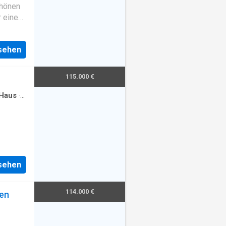
chönen
r eine
, sowie
nsehen
. Die
liert -
115.000 €
Haus
·
ute
d,
nsehen
tige
aftes
ie.
114.000 €
en
e (DHH)
etrennt