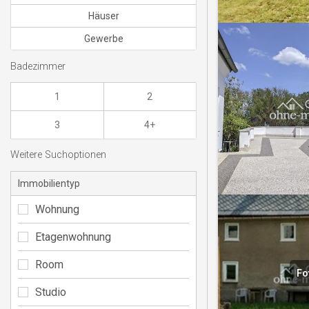
Häuser
Gewerbe
Badezimmer
1
2
3
4+
Weitere Suchoptionen
Immobilientyp
Wohnung
Etagenwohnung
Room
Fo
Studio