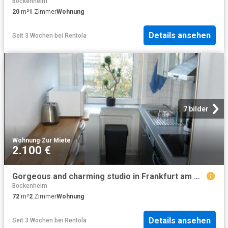
Bockenheim
20
m²
1
Zimmer
Wohnung
Details ansehen
Seit 3 Wochen
bei
Rentola
7 bilder
Wohnung
·
Zur Miete
2.100 €
Gorgeous and charming studio in Frankfurt am Main, Frankfurt Amsterdam Apartments for Rent
Bockenheim
72
m²
2
Zimmer
Wohnung
Details ansehen
Seit 3 Wochen
bei
Rentola