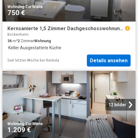
Wohnung
·
Zur Miete
750 €
Kernsanierte 1,5 Zimmer Dachgeschosswohnung mit EBK, Parkett und Kellerraum mitten in Frankfurt
Bockenheim
36
m²
2
Zimmer
Wohnung
·
Keller
·
Ausgestattete Küche
Details ansehen
Seit letzter Woche
bei
Rentola
12 bilder
Wohnung
·
Zur Miete
1.209 €