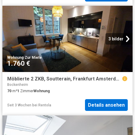
3 bilder
Wohnung
·
Zur Miete
1.760 €
Möblierte 2 ZKB, Soutterain, Frankfurt Amsterdam Apartments for Rent
Bockenheim
70
m²
1
Zimmer
Wohnung
Details ansehen
Seit 3 Wochen
bei
Rentola