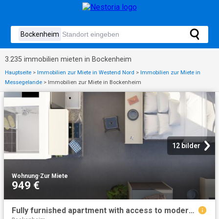
3.235 immobilien mieten in Bockenheim
Hauptseite
>
Immobilien zur Miete in Westend Nord
>
Immobilien zur Miete in
Messegelande
>
Immobilien zur Miete in Bockenheim
12 bilder
Wohnung
·
Zur Miete
949 €
Fully furnished apartment with access to modern communal areas, Frankfurt Amsterdam Apartments for Rent