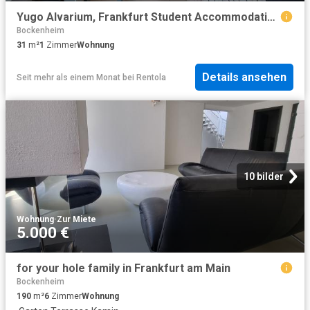
Yugo Alvarium, Frankfurt Student Accommodation | Amber
Bockenheim
31
m²
1
Zimmer
Wohnung
Details ansehen
Seit mehr als einem Monat
bei
Rentola
10 bilder
Wohnung
·
Zur Miete
5.000 €
for your hole family in Frankfurt am Main
Bockenheim
190
m²
6
Zimmer
Wohnung