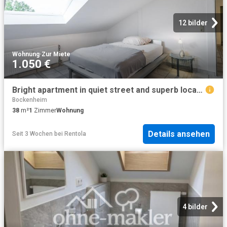
12 bilder
Wohnung
·
Zur Miete
1.050 €
Bright apartment in quiet street and superb location Bockenheim, Frankfurt Amsterdam Apartments for Rent
Bockenheim
38
m²
1
Zimmer
Wohnung
Details ansehen
Seit 3 Wochen
bei
Rentola
4 bilder