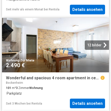
Details ansehen
Seit mehr als einem Monat
bei
Rentola
12 bilder
Wohnung
·
Zur Miete
2.490 €
Wonderful and spacious 4 room apartment in central location in Frankfurt am Main, Frankfurt Amsterdam Apartments for Rent
Bockenheim
101
m²
3
Zimmer
Wohnung
·
Parkplatz
Details ansehen
Seit 3 Wochen
bei
Rentola