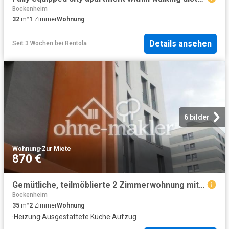
Bockenheim
32
m²
1
Zimmer
Wohnung
Details ansehen
Seit 3 Wochen
bei
Rentola
6 bilder
Wohnung
·
Zur Miete
870 €
Gemütliche, teilmöblierte 2 Zimmerwohnung mit Küche und Duschbad
Bockenheim
35
m²
2
Zimmer
Wohnung
·
Heizung
·
Ausgestattete Küche
·
Aufzug