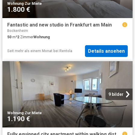
Wohnung
·
Zur Miete
1.800 €
Fantastic and new studio in Frankfurt am Main
Bockenheim
50
m²
2
Zimmer
Wohnung
Details ansehen
Seit mehr als einem Monat
bei
Rentola
9 bilder
Wohnung
·
Zur Miete
1.190 €
Fully equipped city apartment within walking distance of westend and with with all amenities Frankfurt Amsterdam Apartments for Rent