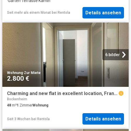
·
Garten
·
Terrasse
·
Kamin
Details ansehen
Seit mehr als einem Monat
bei
Rentola
6 bilder
Wohnung
·
Zur Miete
2.800 €
Charming and new flat in excellent location, Frankfurt Amsterdam Apartments for Rent
Bockenheim
48
m²
1
Zimmer
Wohnung
Details ansehen
Seit 3 Wochen
bei
Rentola