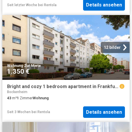
Details ansehen
Seit letzter Woche
bei
Rentola
12 bilder
Wohnung
·
Zur Miete
1.350 €
Bright and cozy 1 bedroom apartment in Frankfurt Bockenheim, Frankfurt Amsterdam Apartments for Rent
Bockenheim
43
m²
1
Zimmer
Wohnung
Details ansehen
Seit 3 Wochen
bei
Rentola