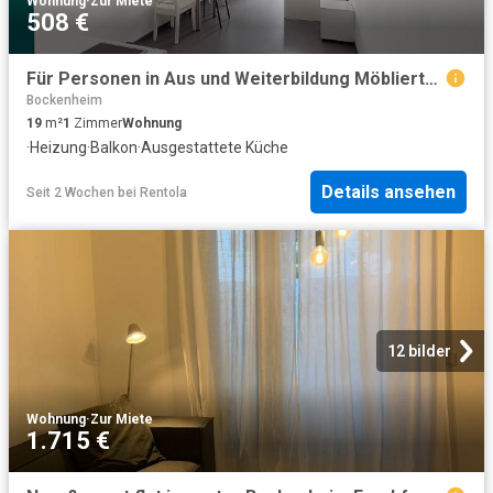
Wohnung
·
Zur Miete
508 €
Für Personen in Aus und Weiterbildung Möbliertes 1 Zimmer Apartment mit Einbauküche und Balkon
Bockenheim
19
m²
1
Zimmer
Wohnung
·
Heizung
·
Balkon
·
Ausgestattete Küche
Details ansehen
Seit 2 Wochen
bei
Rentola
12 bilder
Wohnung
·
Zur Miete
1.715 €