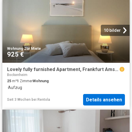
10 bilder
Wohnung
·
Zur Miete
925 €
Lovely fully furnished Apartment, Frankfurt Amsterdam Apartments for Rent
Bockenheim
25
m²
1
Zimmer
Wohnung
·
Aufzug
Details ansehen
Seit 3 Wochen
bei
Rentola