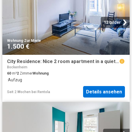
12 bilder
Wohnung
·
Zur Miete
1.500 €
City Residence: Nice 2 room apartment in a quiet location in Bockenheim – euhabitat
Bockenheim
60
m²
2
Zimmer
Wohnung
·
Aufzug
Details ansehen
Seit 2 Wochen
bei
Rentola