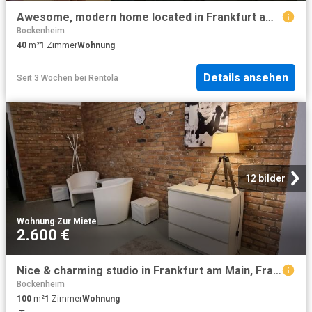
Awesome, modern home located in Frankfurt am Main, Frankfurt Amsterdam Apartments for Rent
Bockenheim
40
m²
1
Zimmer
Wohnung
Details ansehen
Seit 3 Wochen
bei
Rentola
12 bilder
Wohnung
·
Zur Miete
2.600 €
Nice & charming studio in Frankfurt am Main, Frankfurt Amsterdam Apartments for Rent
Bockenheim
100
m²
1
Zimmer
Wohnung