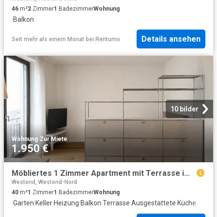
46
m²
2
Zimmer
1
Badezimmer
Wohnung
·
Balkon
Details ansehen
Seit mehr als einem Monat
bei
Rentumo
10 bilder
Wohnung
·
Zur Miete
1.950 €
Möbliertes 1 Zimmer Apartment mit Terrasse im Frankfurter Westend
Westend, Westend-Nord
40
m²
1
Zimmer
1
Badezimmer
Wohnung
·
Garten
·
Keller
·
Heizung
·
Balkon
·
Terrasse
·
Ausgestattete Küche