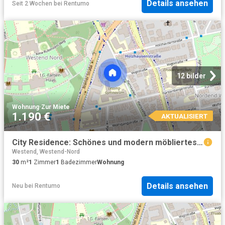
Details ansehen
Seit 2 Wochen
bei
Rentumo
12 bilder
Wohnung
·
Zur Miete
1.190 €
AKTUALISIERT
City Residence: Schönes und modern möbliertes Apartment in zentraler Westendlage
Westend, Westend-Nord
30
m²
1
Zimmer
1
Badezimmer
Wohnung
Details ansehen
Neu
bei
Rentumo