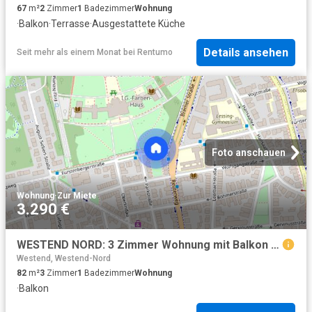
67
m²
2
Zimmer
1
Badezimmer
Wohnung
·
Balkon
·
Terrasse
·
Ausgestattete Küche
Details ansehen
Seit mehr als einem Monat
bei
Rentumo
Foto anschauen
Wohnung
·
Zur Miete
3.290 €
WESTEND NORD: 3 Zimmer Wohnung mit Balkon und Skyline Blick, ALLES NEU
Westend, Westend-Nord
82
m²
3
Zimmer
1
Badezimmer
Wohnung
·
Balkon