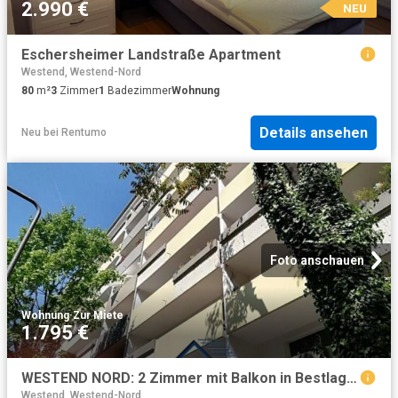
2.990 €
NEU
Eschersheimer Landstraße Apartment
Westend, Westend-Nord
80
m²
3
Zimmer
1
Badezimmer
Wohnung
Details ansehen
Neu
bei
Rentumo
Foto anschauen
Wohnung
·
Zur Miete
1.795 €
WESTEND NORD: 2 Zimmer mit Balkon in Bestlage ALLES NEU!
Westend, Westend-Nord