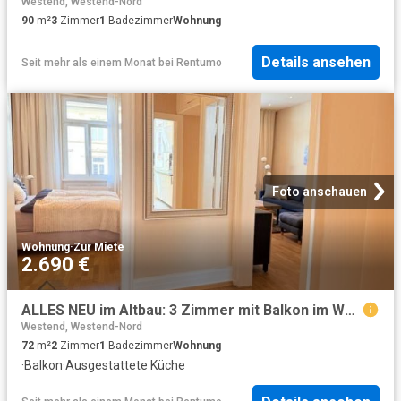
Westend, Westend-Nord
90
m²
3
Zimmer
1
Badezimmer
Wohnung
Details ansehen
Seit mehr als einem Monat
bei
Rentumo
Foto anschauen
Wohnung
·
Zur Miete
2.690 €
ALLES NEU im Altbau: 3 Zimmer mit Balkon im WESTEND
Westend, Westend-Nord
72
m²
2
Zimmer
1
Badezimmer
Wohnung
·
Balkon
·
Ausgestattete Küche