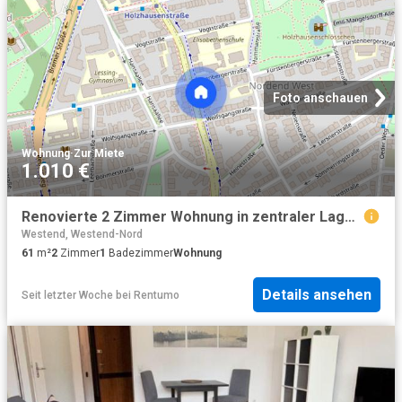
Foto anschauen
Wohnung
·
Zur Miete
1.010 €
Renovierte 2 Zimmer Wohnung in zentraler Lage von Frankfurt Westend
Westend, Westend-Nord
61
m²
2
Zimmer
1
Badezimmer
Wohnung
Details ansehen
Seit letzter Woche
bei
Rentumo