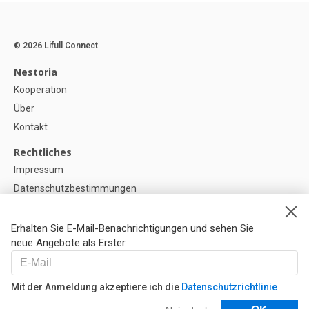
© 2026 Lifull Connect
Nestoria
Kooperation
Über
Kontakt
Rechtliches
Impressum
Datenschutzbestimmungen
Politik zur Verwendung von Cookies
Cookie-Einstellunge
Erhalten Sie E-Mail-Benachrichtigungen und sehen Sie
neue Angebote als Erster
Hilfe
FAQ
Mit der Anmeldung akzeptiere ich die
Datenschutzrichtlinie
Unsere Partner