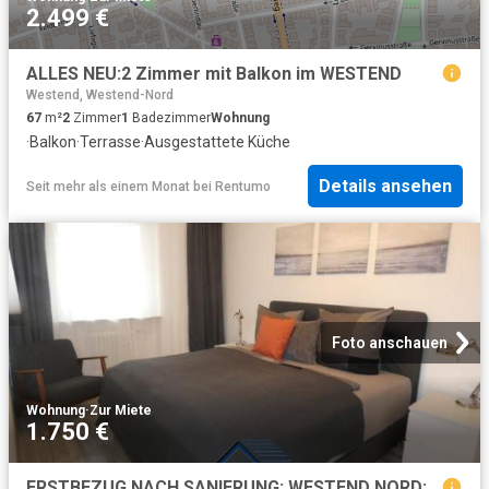
2.499 €
ALLES NEU:2 Zimmer mit Balkon im WESTEND
Westend, Westend-Nord
67
m²
2
Zimmer
1
Badezimmer
Wohnung
·
Balkon
·
Terrasse
·
Ausgestattete Küche
Details ansehen
Seit mehr als einem Monat
bei
Rentumo
Foto anschauen
Wohnung
·
Zur Miete
1.750 €
ERSTBEZUG NACH SANIERUNG: WESTEND NORD: 2 Zimmer mit Balkon