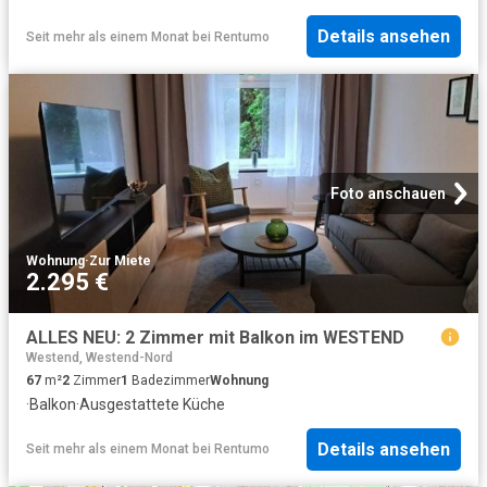
Details ansehen
Seit mehr als einem Monat
bei
Rentumo
Foto anschauen
Wohnung
·
Zur Miete
2.295 €
ALLES NEU: 2 Zimmer mit Balkon im WESTEND
Westend, Westend-Nord
67
m²
2
Zimmer
1
Badezimmer
Wohnung
·
Balkon
·
Ausgestattete Küche
Details ansehen
Seit mehr als einem Monat
bei
Rentumo