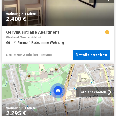
Wohnung
·
Zur Miete
2.400 €
Gervinusstraße Apartment
Westend, Westend-Nord
60
m²
1
Zimmer
1
Badezimmer
Wohnung
Details ansehen
Seit letzter Woche
bei
Rentumo
Foto anschauen
Wohnung
·
Zur Miete
2.295 €