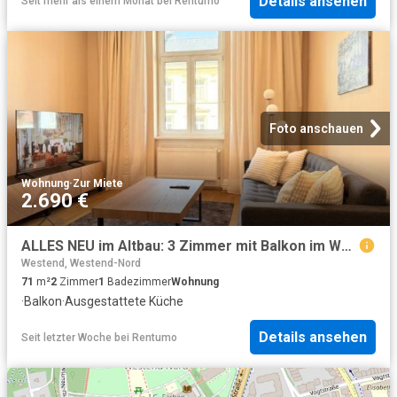
Details ansehen
Seit mehr als einem Monat
bei
Rentumo
Foto anschauen
Wohnung
·
Zur Miete
2.690 €
ALLES NEU im Altbau: 3 Zimmer mit Balkon im WESTEND
Westend, Westend-Nord
71
m²
2
Zimmer
1
Badezimmer
Wohnung
·
Balkon
·
Ausgestattete Küche
Details ansehen
Seit letzter Woche
bei
Rentumo