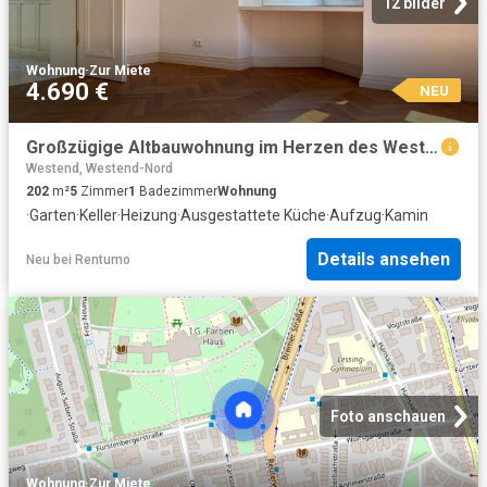
12 bilder
Wohnung
·
Zur Miete
4.690 €
NEU
Großzügige Altbauwohnung im Herzen des Westends
Westend, Westend-Nord
202
m²
5
Zimmer
1
Badezimmer
Wohnung
·
Garten
·
Keller
·
Heizung
·
Ausgestattete Küche
·
Aufzug
·
Kamin
Details ansehen
Neu
bei
Rentumo
Foto anschauen
Wohnung
·
Zur Miete