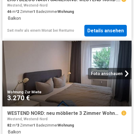
Westend, Westend-Nord
46
m²
2
Zimmer
1
Badezimmer
Wohnung
·
Balkon
Details ansehen
Seit mehr als einem Monat
bei
Rentumo
Foto anschauen
Wohnung
·
Zur Miete
3.270 €
WESTEND NORD: neu möblierte 3 Zimmer Wohnung mit Balkon und Skyline Blick
Westend, Westend-Nord
82
m²
3
Zimmer
1
Badezimmer
Wohnung
·
Balkon