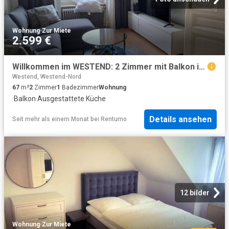
Wohnung
·
Zur Miete
2.599 €
Willkommen im WESTEND: 2 Zimmer mit Balkon im WESTEND mit Balkon
Westend, Westend-Nord
67
m²
2
Zimmer
1
Badezimmer
Wohnung
·
Balkon
·
Ausgestattete Küche
Details ansehen
Seit mehr als einem Monat
bei
Rentumo
12 bilder
Wohnung
·
Zur Miete