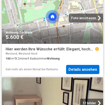
Foto anschauen
Wohnung
·
Zur Miete
5.600 €
Hier werden Ihre Wünsche erfüllt: Elegant, hochwertig eingerichtetes Penthouse im Westend Nord
Westend, Westend-Nord
160
m²
3
Zimmer
1
Badezimmer
Wohnung
Details ansehen
Seit mehr als einem Monat
bei
Rentumo
12 bilder