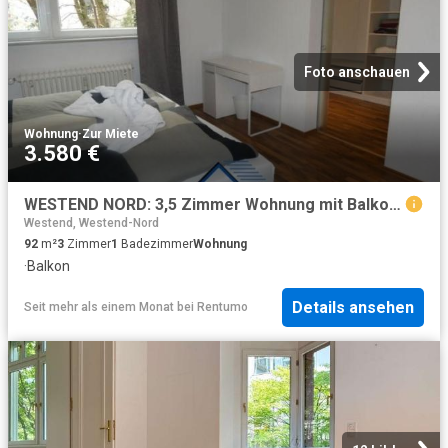
Foto anschauen
Wohnung
·
Zur Miete
3.580 €
WESTEND NORD: 3,5 Zimmer Wohnung mit Balkon und Skyline Blick, hochwertig möbliert, sehr ruhig gelegen
Westend, Westend-Nord
92
m²
3
Zimmer
1
Badezimmer
Wohnung
·
Balkon
Details ansehen
Seit mehr als einem Monat
bei
Rentumo