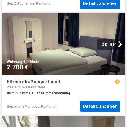
Details ansehen
Seit 2 Wochen
bei
Rentumo
12 bilder
Wohnung
·
Zur Miete
2.700 €
Körnerstraße Apartment
Westend, Westend-Nord
80
m²
3
Zimmer
1
Badezimmer
Wohnung
Details ansehen
Seit einem Monat
bei
Rentumo