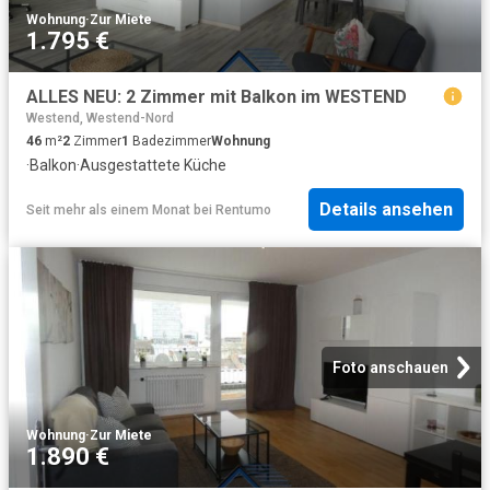
Wohnung
·
Zur Miete
1.795 €
ALLES NEU: 2 Zimmer mit Balkon im WESTEND
Westend, Westend-Nord
46
m²
2
Zimmer
1
Badezimmer
Wohnung
·
Balkon
·
Ausgestattete Küche
Details ansehen
Seit mehr als einem Monat
bei
Rentumo
Foto anschauen
Wohnung
·
Zur Miete
1.890 €