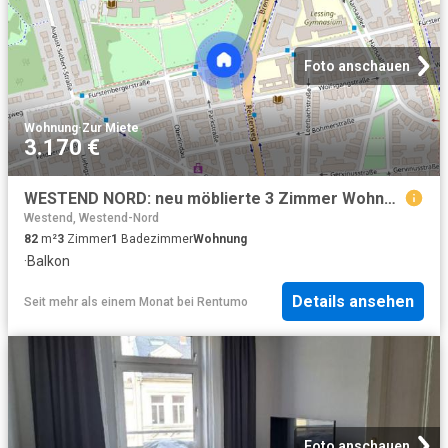
Foto anschauen
Wohnung
·
Zur Miete
3.170 €
WESTEND NORD: neu möblierte 3 Zimmer Wohnung mit Balkon und Skyline Blick
Westend, Westend-Nord
82
m²
3
Zimmer
1
Badezimmer
Wohnung
·
Balkon
Details ansehen
Seit mehr als einem Monat
bei
Rentumo
Foto anschauen