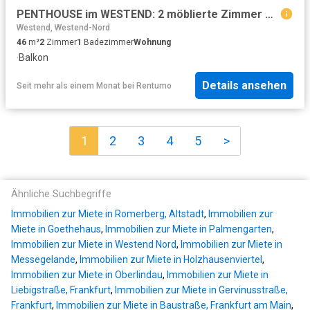
PENTHOUSE im WESTEND: 2 möblierte Zimmer mit Balkon und Skyline Blick
Westend, Westend-Nord
46
m²
2
Zimmer
1
Badezimmer
Wohnung
·
Balkon
Details ansehen
Seit mehr als einem Monat
bei
Rentumo
1
2
3
4
5
>
Ähnliche Suchbegriffe
Immobilien zur Miete in Romerberg, Altstadt
,
Immobilien zur
Miete in Goethehaus
,
Immobilien zur Miete in Palmengarten
,
Immobilien zur Miete in Westend Nord
,
Immobilien zur Miete in
Messegelande
,
Immobilien zur Miete in Holzhausenviertel
,
Immobilien zur Miete in Oberlindau
,
Immobilien zur Miete in
Liebigstraße, Frankfurt
,
Immobilien zur Miete in Gervinusstraße,
Frankfurt
,
Immobilien zur Miete in Baustraße, Frankfurt am Main
,