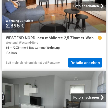
Foto anschauen
Wohnung
·
Zur Miete
2.395 €
WESTEND NORD: neu möblierte 2,5 Zimmer Wohnung mit Balkon und Skyline Blick, Erstbezug nach Renovierung
Westend, Westend-Nord
68
m²
2
Zimmer
1
Badezimmer
Wohnung
·
Balkon
Details ansehen
Seit mehr als einem Monat
bei
Rentumo
Foto anschauen