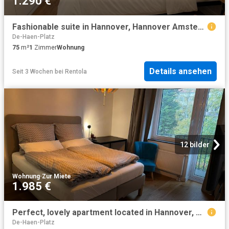
1.290 €
Fashionable suite in Hannover, Hannover Amsterdam Apartments for Rent
De-Haen-Platz
75
m²
1
Zimmer
Wohnung
Details ansehen
Seit 3 Wochen
bei
Rentola
12 bilder
Wohnung
·
Zur Miete
1.985 €
Perfect, lovely apartment located in Hannover, Hannover Amsterdam Apartments for Rent
De-Haen-Platz