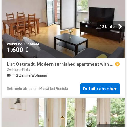
12 bilder
Wohnung
·
Zur Miete
1.600 €
List Oststadt, Modern furnished apartment with underground parking on the 5th floor with elevator
De-Haen-Platz
80
m²
2
Zimmer
Wohnung
Details ansehen
Seit mehr als einem Monat
bei
Rentola