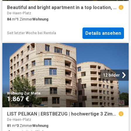
Beautiful and bright apartment in a top location, Hannover Amsterdam Apartments for Rent
De-Haen-Platz
84
m²
1
Zimmer
Wohnung
Details ansehen
Seit letzter Woche
bei
Rentola
12 bilder
Wohnung
·
Zur Miete
1.867 €
LIST PELIKAN | ERSTBEZUG | hochwertige 3 Zimmer Wohnung mit Loggia Einbauküche auf Wunsch
De-Haen-Platz
81
m²
3
Zimmer
Wohnung