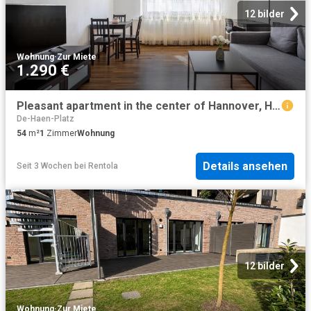
12 bilder
Wohnung
·
Zur Miete
1.290 €
Pleasant apartment in the center of Hannover, Hannover Amsterdam Apartments for Rent
De-Haen-Platz
54
m²
1
Zimmer
Wohnung
Details ansehen
Seit 3 Wochen
bei
Rentola
12 bilder
Wohnung
·
Zur Miete