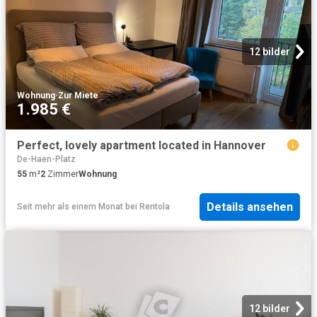
12 bilder
Wohnung
·
Zur Miete
1.985 €
Perfect, lovely apartment located in Hannover
De-Haen-Platz
55
m²
2
Zimmer
Wohnung
Details ansehen
Seit mehr als einem Monat
bei
Rentola
12 bilder