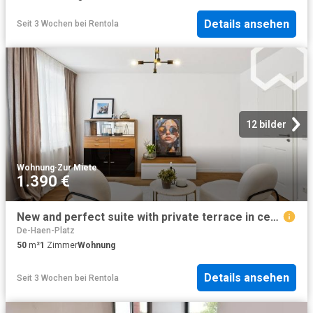
Details ansehen
Seit 3 Wochen
bei
Rentola
12 bilder
Wohnung
·
Zur Miete
1.390 €
New and perfect suite with private terrace in central Hannover, Hannover Amsterdam Apartments for Rent
De-Haen-Platz
50
m²
1
Zimmer
Wohnung
Details ansehen
Seit 3 Wochen
bei
Rentola