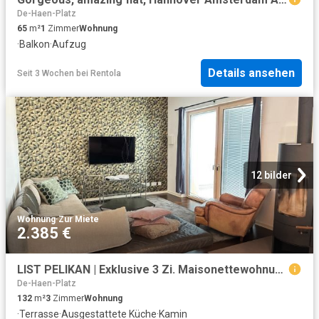
De-Haen-Platz
65
m²
1
Zimmer
Wohnung
·
Balkon
·
Aufzug
Details ansehen
Seit 3 Wochen
bei
Rentola
12 bilder
Wohnung
·
Zur Miete
2.385 €
LIST PELIKAN | Exklusive 3 Zi. Maisonettewohnung teilmöbliert mit Terrasse, Loggia, Kamin und EBK
De-Haen-Platz
132
m²
3
Zimmer
Wohnung
·
Terrasse
·
Ausgestattete Küche
·
Kamin