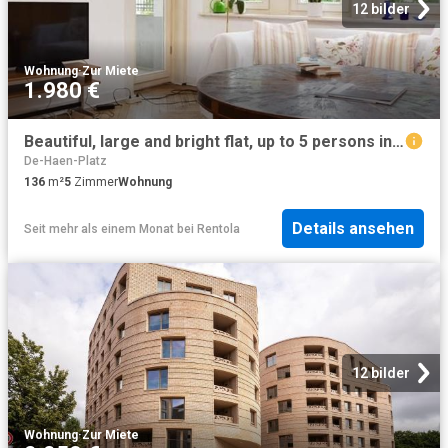
12 bilder
Wohnung
·
Zur Miete
1.980 €
Beautiful, large and bright flat, up to 5 persons in List
De-Haen-Platz
136
m²
5
Zimmer
Wohnung
Details ansehen
Seit mehr als einem Monat
bei
Rentola
12 bilder
Wohnung
·
Zur Miete