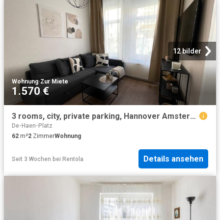
12 bilder
Wohnung
·
Zur Miete
1.570 €
3 rooms, city, private parking, Hannover Amsterdam Apartments for Rent
De-Haen-Platz
62
m²
2
Zimmer
Wohnung
Details ansehen
Seit 3 Wochen
bei
Rentola