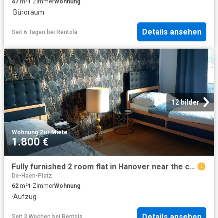
47
m²
1
Zimmer
Wohnung
·
Büroraum
Details ansehen
Seit 6 Tagen
bei
Rentola
12 bilder
Wohnung
·
Zur Miete
1.800 €
Fully furnished 2 room flat in Hanover near the city centre, Hannover Amsterdam Apartments for Rent
De-Haen-Platz
62
m²
1
Zimmer
Wohnung
·
Aufzug
Details ansehen
Seit 3 Wochen
bei
Rentola