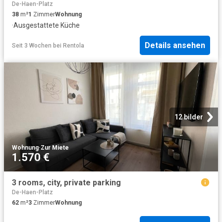
De-Haen-Platz
38
m²
1
Zimmer
Wohnung
·
Ausgestattete Küche
Details ansehen
Seit 3 Wochen
bei
Rentola
12 bilder
Wohnung
·
Zur Miete
1.570 €
3 rooms, city, private parking
De-Haen-Platz
62
m²
3
Zimmer
Wohnung