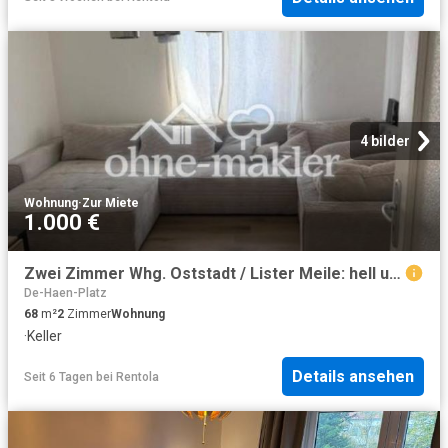
4 bilder
Wohnung
·
Zur Miete
1.000 €
Zwei Zimmer Whg. Oststadt / Lister Meile: hell und saniert
De-Haen-Platz
68
m²
2
Zimmer
Wohnung
·
Keller
Details ansehen
Seit 6 Tagen
bei
Rentola