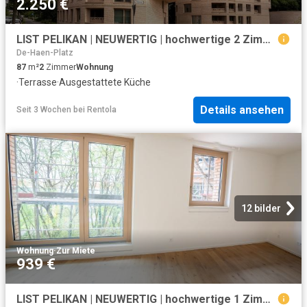
2.250 €
LIST PELIKAN | NEUWERTIG | hochwertige 2 Zimmer Wohnung mit Dachterrasse und Einbauküche
De-Haen-Platz
87
m²
2
Zimmer
Wohnung
·
Terrasse
·
Ausgestattete Küche
Details ansehen
Seit 3 Wochen
bei
Rentola
12 bilder
Wohnung
·
Zur Miete
939 €
LIST PELIKAN | NEUWERTIG | hochwertige 1 Zimmer Wohnung mit Einbauküche