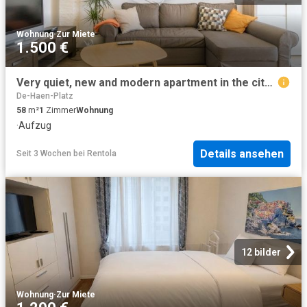
Wohnung
·
Zur Miete
1.500 €
Very quiet, new and modern apartment in the city center of Hanover, Hannover Amsterdam Apartments for Rent
De-Haen-Platz
58
m²
1
Zimmer
Wohnung
·
Aufzug
Details ansehen
Seit 3 Wochen
bei
Rentola
12 bilder
Wohnung
·
Zur Miete