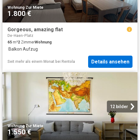
Wohnung
·
Zur Miete
1.800 €
Gorgeous, amazing flat
De-Haen-Platz
65
m²
2
Zimmer
Wohnung
·
Balkon
·
Aufzug
Details ansehen
Seit mehr als einem Monat
bei
Rentola
12 bilder
Wohnung
·
Zur Miete
1.550 €