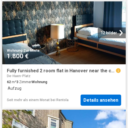
12 bilder
Wohnung
·
Zur Miete
1.800 €
Fully furnished 2 room flat in Hanover near the city centre
De-Haen-Platz
62
m²
3
Zimmer
Wohnung
·
Aufzug
Details ansehen
Seit mehr als einem Monat
bei
Rentola