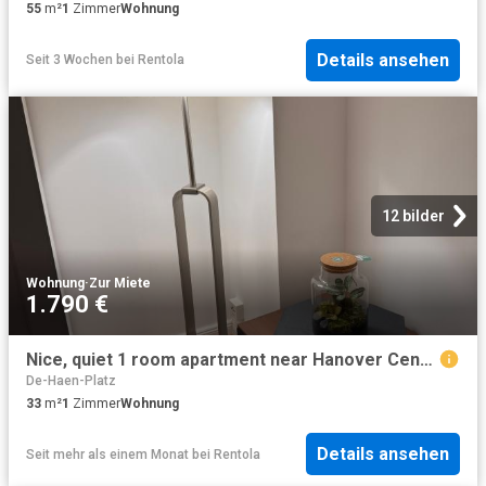
55
m²
1
Zimmer
Wohnung
Details ansehen
Seit 3 Wochen
bei
Rentola
12 bilder
Wohnung
·
Zur Miete
1.790 €
Nice, quiet 1 room apartment near Hanover Central Station
De-Haen-Platz
33
m²
1
Zimmer
Wohnung
Details ansehen
Seit mehr als einem Monat
bei
Rentola