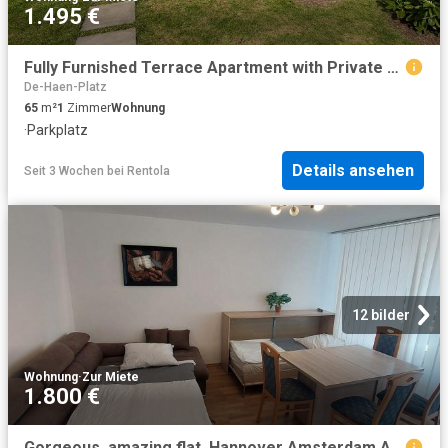
1.495 €
Fully Furnished Terrace Apartment with Private Garden in List next to Eilenriede City Forest, Hannover Amsterdam Apartments for Rent
De-Haen-Platz
65
m²
1
Zimmer
Wohnung
·
Parkplatz
Details ansehen
Seit 3 Wochen
bei
Rentola
12 bilder
Wohnung
·
Zur Miete
1.800 €
Gorgeous, amazing flat, Hannover Amsterdam Apartments for Rent