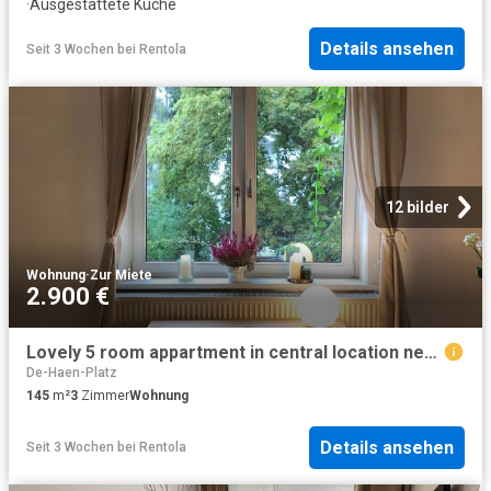
·
Ausgestattete Küche
Details ansehen
Seit 3 Wochen
bei
Rentola
12 bilder
Wohnung
·
Zur Miete
2.900 €
Lovely 5 room appartment in central location near city forest, Hannover Amsterdam Apartments for Rent
De-Haen-Platz
145
m²
3
Zimmer
Wohnung
Details ansehen
Seit 3 Wochen
bei
Rentola