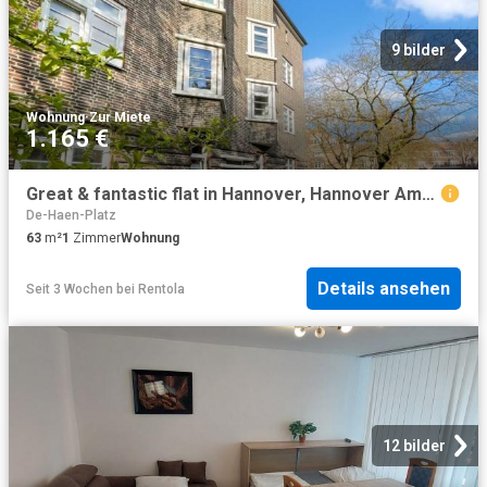
9 bilder
Wohnung
·
Zur Miete
1.165 €
Great & fantastic flat in Hannover, Hannover Amsterdam Apartments for Rent
De-Haen-Platz
63
m²
1
Zimmer
Wohnung
Details ansehen
Seit 3 Wochen
bei
Rentola
12 bilder