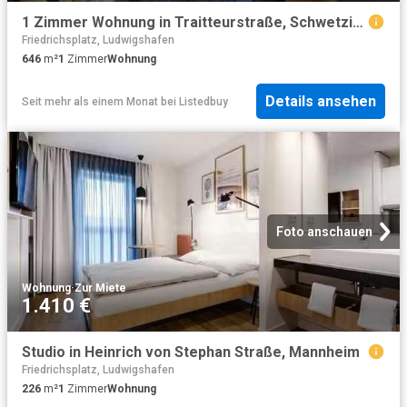
1 Zimmer Wohnung in Traitteurstraße, Schwetzingerstadt
Friedrichsplatz, Ludwigshafen
646
m²
1
Zimmer
Wohnung
Details ansehen
Seit mehr als einem Monat
bei
Listedbuy
Foto anschauen
Wohnung
·
Zur Miete
1.410 €
Studio in Heinrich von Stephan Straße, Mannheim
Friedrichsplatz, Ludwigshafen
226
m²
1
Zimmer
Wohnung