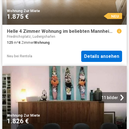
Wohnung
·
Zur Miete
1.875 €
NEU
Helle 4 Zimmer Wohnung im beliebten Mannheimer Lindenhof
Friedrichsplatz, Ludwigshafen
125
m²
4
Zimmer
Wohnung
Details ansehen
Neu
bei
Rentola
11 bilder
Wohnung
·
Zur Miete
1.826 €