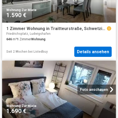
Wohnung
·
Zur Miete
1.590 €
1 Zimmer Wohnung in Traitteurstraße, Schwetzingerstadt
Friedrichsplatz, Ludwigshafen
646
m²
1
Zimmer
Wohnung
Details ansehen
Seit 2 Wochen
bei
Listedbuy
Foto anschauen
Wohnung
·
Zur Miete
1.690 €