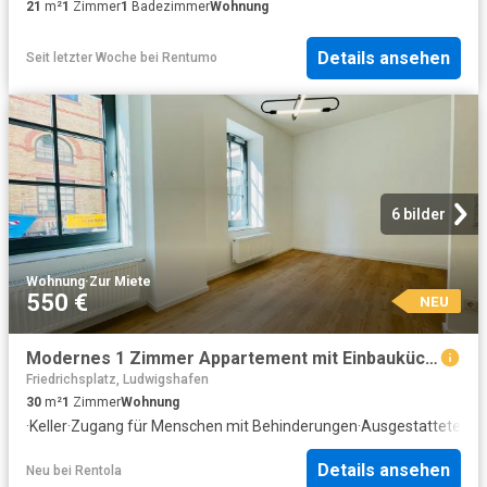
21
m²
1
Zimmer
1
Badezimmer
Wohnung
Details ansehen
Seit letzter Woche
bei
Rentumo
6 bilder
Wohnung
·
Zur Miete
550 €
NEU
Modernes 1 Zimmer Appartement mit Einbauküche nähe MMT Campus und UMM in der Alten Brauerei
Friedrichsplatz, Ludwigshafen
30
m²
1
Zimmer
Wohnung
·
Keller
·
Zugang für Menschen mit Behinderungen
·
Ausgestattete Kü
Details ansehen
Neu
bei
Rentola