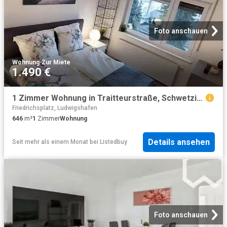
Foto anschauen
Wohnung
·
Zur Miete
1.490 €
1 Zimmer Wohnung in Traitteurstraße, Schwetzingerstadt
Friedrichsplatz, Ludwigshafen
646
m²
1
Zimmer
Wohnung
Details ansehen
Seit mehr als einem Monat
bei
Listedbuy
Foto anschauen