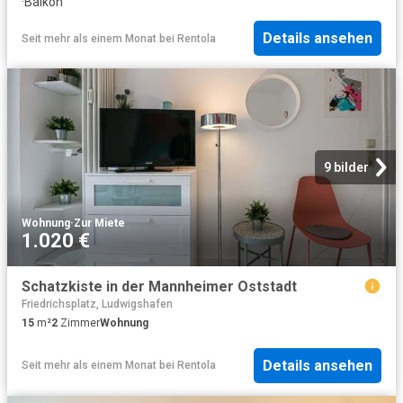
·
Balkon
Details ansehen
Seit mehr als einem Monat
bei
Rentola
9 bilder
Wohnung
·
Zur Miete
1.020 €
Schatzkiste in der Mannheimer Oststadt
Friedrichsplatz, Ludwigshafen
15
m²
2
Zimmer
Wohnung
Details ansehen
Seit mehr als einem Monat
bei
Rentola