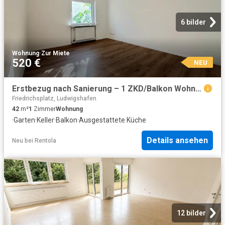
6 bilder
Wohnung
·
Zur Miete
520 €
NEU
Erstbezug nach Sanierung – 1 ZKD/Balkon Wohnung mit Einbauküche
Friedrichsplatz, Ludwigshafen
42
m²
1
Zimmer
Wohnung
·
Garten
·
Keller
·
Balkon
·
Ausgestattete Küche
Details ansehen
Neu
bei
Rentola
12 bilder