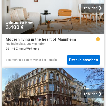
12 bilder
Wohnung
·
Zur Miete
3.400 €
Modern living in the heart of Mannheim
Friedrichsplatz, Ludwigshafen
90
m²
3
Zimmer
Wohnung
Details ansehen
Seit mehr als einem Monat
bei
Rentola
12 bilder