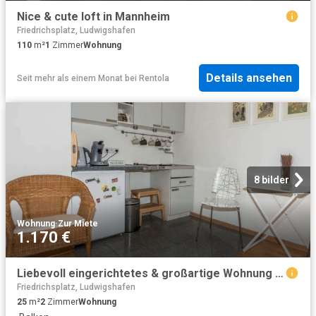
Nice & cute loft in Mannheim
Friedrichsplatz, Ludwigshafen
110
m²
1
Zimmer
Wohnung
Details ansehen
Seit mehr als einem Monat
bei
Rentola
8 bilder
Wohnung
·
Zur Miete
1.170 €
Liebevoll eingerichtetes & großartige Wohnung mit Balkon in der besten Lage Mannheims
Friedrichsplatz, Ludwigshafen
25
m²
2
Zimmer
Wohnung