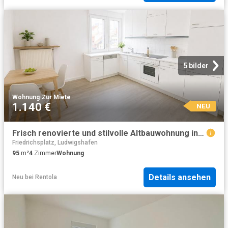
5 bilder
Wohnung
·
Zur Miete
1.140 €
NEU
Frisch renovierte und stilvolle Altbauwohnung in der Mannheimer City!
Friedrichsplatz, Ludwigshafen
95
m²
4
Zimmer
Wohnung
Details ansehen
Neu
bei
Rentola