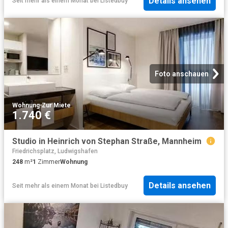
Details ansehen
Seit mehr als einem Monat
bei
Listedbuy
Foto anschauen
Wohnung
·
Zur Miete
1.740 €
Studio in Heinrich von Stephan Straße, Mannheim
Friedrichsplatz, Ludwigshafen
248
m²
1
Zimmer
Wohnung
Details ansehen
Seit mehr als einem Monat
bei
Listedbuy