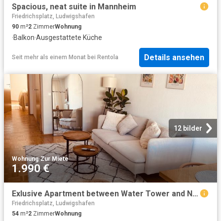
Spacious, neat suite in Mannheim
Friedrichsplatz, Ludwigshafen
90
m²
2
Zimmer
Wohnung
·
Balkon
·
Ausgestattete Küche
Details ansehen
Seit mehr als einem Monat
bei
Rentola
12 bilder
Wohnung
·
Zur Miete
1.990 €
Exlusive Apartment between Water Tower and National Theatre in Mannheim
Friedrichsplatz, Ludwigshafen
54
m²
2
Zimmer
Wohnung