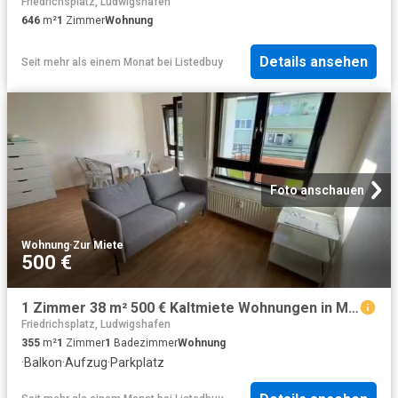
Friedrichsplatz, Ludwigshafen
646
m²
1
Zimmer
Wohnung
Details ansehen
Seit mehr als einem Monat
bei
Listedbuy
Foto anschauen
Wohnung
·
Zur Miete
500 €
1 Zimmer 38 m² 500 € Kaltmiete Wohnungen in Mannheim Osts.
Friedrichsplatz, Ludwigshafen
355
m²
1
Zimmer
1
Badezimmer
Wohnung
·
Balkon
·
Aufzug
·
Parkplatz