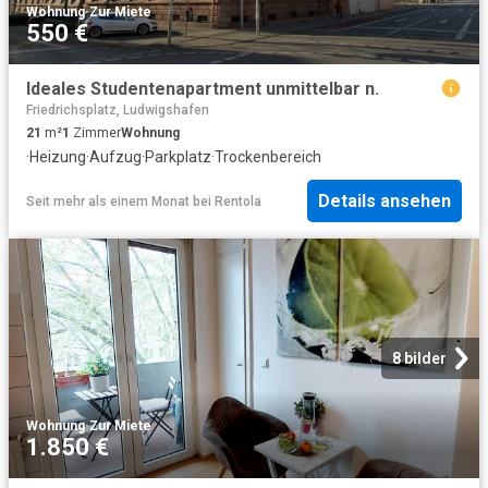
Wohnung
·
Zur Miete
550 €
Ideales Studentenapartment unmittelbar n.
Friedrichsplatz, Ludwigshafen
21
m²
1
Zimmer
Wohnung
·
Heizung
·
Aufzug
·
Parkplatz
·
Trockenbereich
Details ansehen
Seit mehr als einem Monat
bei
Rentola
8 bilder
Wohnung
·
Zur Miete
1.850 €