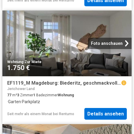
Details ansehen
Seit mehr als einem Monat
bei
Rentumo
Foto anschauen
Wohnung
·
Zur Miete
1.750 €
EF1119_M Magdeburg: Biederitz, geschmackvoll möbl. Wohnung mit Arbeitszimmer, Garten, Stellplatz und Service
Jerichower Land
77
m²
3
Zimmer
1
Badezimmer
Wohnung
·
Garten
·
Parkplatz
Details ansehen
Seit mehr als einem Monat
bei
Rentumo