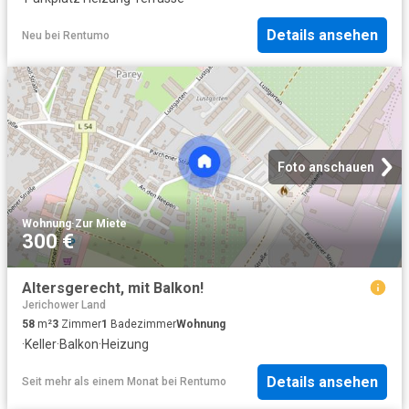
Details ansehen
Neu
bei
Rentumo
Foto anschauen
Wohnung
·
Zur Miete
300 €
Altersgerecht, mit Balkon!
Jerichower Land
58
m²
3
Zimmer
1
Badezimmer
Wohnung
·
Keller
·
Balkon
·
Heizung
Details ansehen
Seit mehr als einem Monat
bei
Rentumo