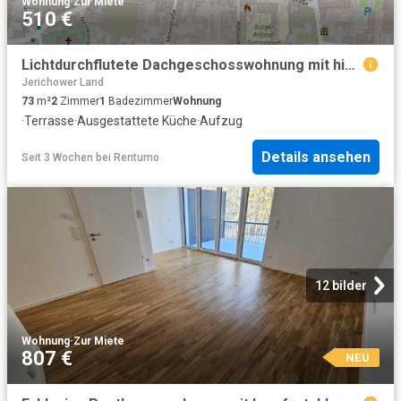
Wohnung
·
Zur Miete
510 €
Lichtdurchflutete Dachgeschosswohnung mit historischem Charme und großzügiger Dachterrasse
Jerichower Land
73
m²
2
Zimmer
1
Badezimmer
Wohnung
·
Terrasse
·
Ausgestattete Küche
·
Aufzug
Details ansehen
Seit 3 Wochen
bei
Rentumo
12 bilder
Wohnung
·
Zur Miete
807 €
NEU