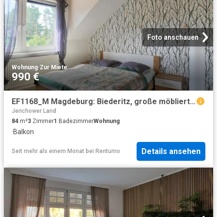
Foto anschauen
Wohnung
·
Zur Miete
990 €
EF1168_M Magdeburg: Biederitz, große möblierte Wohnung mit Balkon in ruhiger Nebenstraße, WLAN inklusive
Jerichower Land
84
m²
3
Zimmer
1
Badezimmer
Wohnung
·
Balkon
Details ansehen
Seit mehr als einem Monat
bei
Rentumo