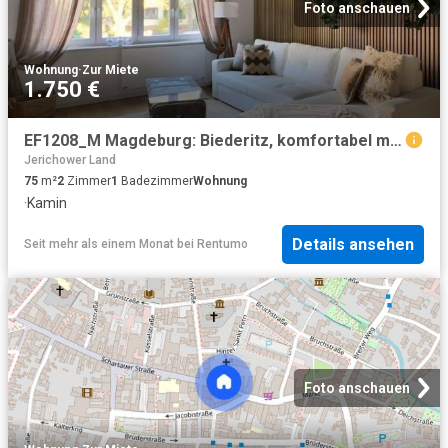
Foto anschauen
Wohnung
·
Zur Miete
1.750 €
EF1208_M Magdeburg: Biederitz, komfortabel möblierte Wohnung mit Wohnküche, Parkettböden und Kamin
Jerichower Land
75
m²
2
Zimmer
1
Badezimmer
Wohnung
·
Kamin
Details ansehen
Seit mehr als einem Monat
bei
Rentumo
Foto anschauen