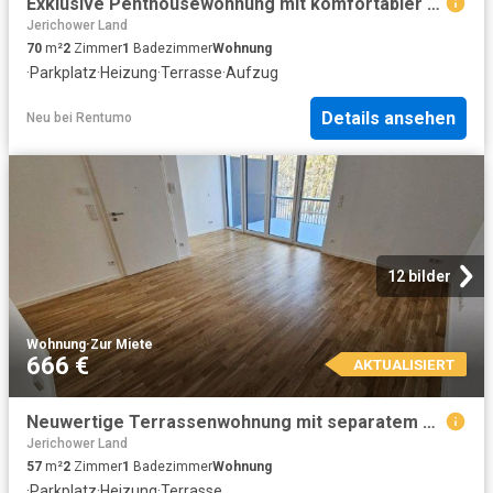
Exklusive Penthousewohnung mit komfortabler Dachterrasse|Aufzug|Stellplatz|Tageslichtbad|Rollladen
Jerichower Land
70
m²
2
Zimmer
1
Badezimmer
Wohnung
·
Parkplatz
·
Heizung
·
Terrasse
·
Aufzug
Details ansehen
Neu
bei
Rentumo
12 bilder
Wohnung
·
Zur Miete
666 €
AKTUALISIERT
Neuwertige Terrassenwohnung mit separatem Zugang, Stellplatz und großzügiger Terrasse
Jerichower Land
57
m²
2
Zimmer
1
Badezimmer
Wohnung
·
Parkplatz
·
Heizung
·
Terrasse