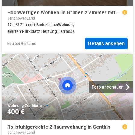
Hochwertiges Wohnen im Grünen 2 Zimmer mit Terrasse, Garten & Stellplatz
Jerichower Land
57
m²
2
Zimmer
1
Badezimmer
Wohnung
·
Garten
·
Parkplatz
·
Heizung
·
Terrasse
Details ansehen
Neu
bei
Rentumo
Foto anschauen
Wohnung
·
Zur Miete
400 €
Rollstuhlgerechte 2 Raumwohnung in Genthin
Jerichower Land