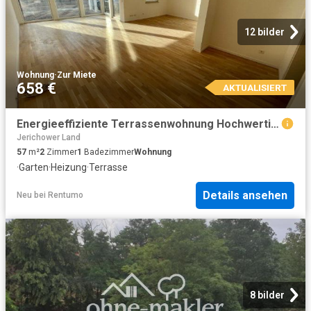
12 bilder
Wohnung
·
Zur Miete
658 €
AKTUALISIERT
Energieeffiziente Terrassenwohnung Hochwertige 2 Zimmer mit Fußbodenheizung & Garten & SP
Jerichower Land
57
m²
2
Zimmer
1
Badezimmer
Wohnung
·
Garten
·
Heizung
·
Terrasse
Details ansehen
Neu
bei
Rentumo
8 bilder