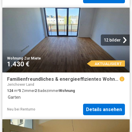
12 bilder
Wohnung
·
Zur Miete
1.430 €
AKTUALISIERT
Familienfreundliches & energieeffizientes Wohnen in moderner Doppelhaushälfte mit großem Garten
Jerichower Land
124
m²
5
Zimmer
2
Badezimmer
Wohnung
·
Garten
Details ansehen
Neu
bei
Rentumo