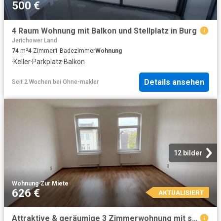
500 €
4 Raum Wohnung mit Balkon und Stellplatz in Burg
Jerichower Land
74
m²
4
Zimmer
1
Badezimmer
Wohnung
·
Keller
·
Parkplatz
·
Balkon
Details ansehen
Seit 2 Wochen
bei
Ohne-makler
12 bilder
Wohnung
·
Zur Miete
626 €
AKTUALISIERT
Attraktive & geräumige 3 Zimmerwohnung mit separater Küche, Tageslichtbad mit Badewanne