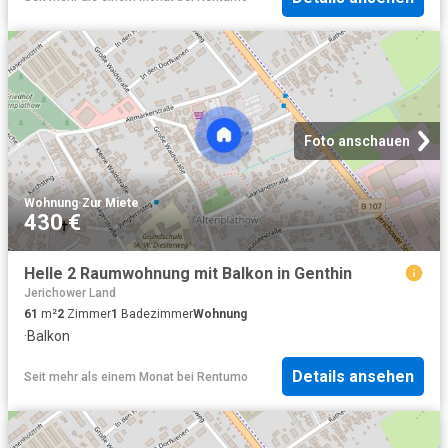
Foto anschauen
Wohnung
·
Zur Miete
430 €
Helle 2 Raumwohnung mit Balkon in Genthin
Jerichower Land
61
m²
2
Zimmer
1
Badezimmer
Wohnung
·
Balkon
Details ansehen
Seit mehr als einem Monat
bei
Rentumo