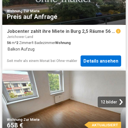
Wohnung
·
Zur Miete
Preis auf Anfrage
Jobcenter zahlt ihre Miete in Burg 2,5 Räume 56 m² Balkon Aufzug
Jerichower Land
56
m²
2
Zimmer
1
Badezimmer
Wohnung
·
Balkon
·
Aufzug
Details ansehen
Seit mehr als einem Monat
bei
Ohne-makler
12 bilder
Wohnung
·
Zur Miete
658 €
AKTUALISIERT