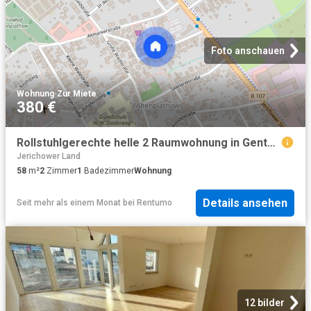
Foto anschauen
Wohnung
·
Zur Miete
380 €
Rollstuhlgerechte helle 2 Raumwohnung in Genthin
Jerichower Land
58
m²
2
Zimmer
1
Badezimmer
Wohnung
Details ansehen
Seit mehr als einem Monat
bei
Rentumo
12 bilder