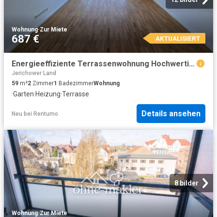
Wohnung
·
Zur Miete
687 €
AKTUALISIERT
Energieeffiziente Terrassenwohnung Hochwertige 2 Zimmer mit Fußbodenheizung & Garten & SP
Jerichower Land
59
m²
2
Zimmer
1
Badezimmer
Wohnung
·
Garten
·
Heizung
·
Terrasse
Details ansehen
Neu
bei
Rentumo
8 bilder
Wohnung
·
Zur Miete