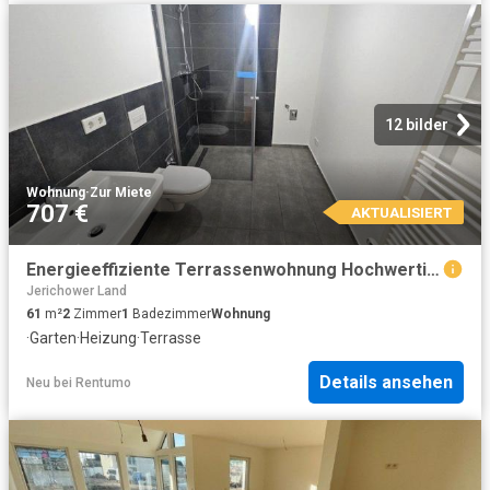
12 bilder
Wohnung
·
Zur Miete
707 €
AKTUALISIERT
Energieeffiziente Terrassenwohnung Hochwertige 2 Zimmer mit Fußbodenheizung & Garten & SP
Jerichower Land
61
m²
2
Zimmer
1
Badezimmer
Wohnung
·
Garten
·
Heizung
·
Terrasse
Details ansehen
Neu
bei
Rentumo