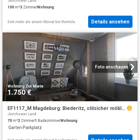
Jerichower Land
100
m²
3
Zimmer
Wohnung
Details ansehen
Seit mehr als einem Monat
bei
Rentola
Foto anschauen
Wohnung
·
Zur Miete
1.750 €
EF1117_M Magdeburg: Biederitz, stilsicher möblierte, großzügige Wohnung mit WLAN, Garten und PKW Stellplatz
Jerichower Land
70
m²
2
Zimmer
1
Badezimmer
Wohnung
·
Garten
·
Parkplatz