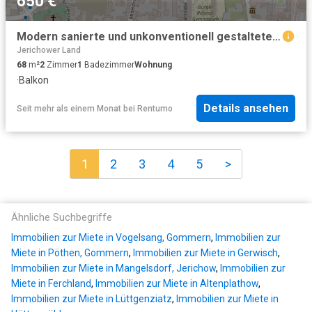
650 €
Modern sanierte und unkonventionell gestaltete 2 Raumwohnung mit Balkon
Jerichower Land
68
m²
2
Zimmer
1
Badezimmer
Wohnung
·
Balkon
Details ansehen
Seit mehr als einem Monat
bei
Rentumo
1
2
3
4
5
>
Ähnliche Suchbegriffe
Immobilien zur Miete in Vogelsang, Gommern
,
Immobilien zur
Miete in Pöthen, Gommern
,
Immobilien zur Miete in Gerwisch
,
Immobilien zur Miete in Mangelsdorf, Jerichow
,
Immobilien zur
Miete in Ferchland
,
Immobilien zur Miete in Altenplathow
,
Immobilien zur Miete in Lüttgenziatz
,
Immobilien zur Miete in