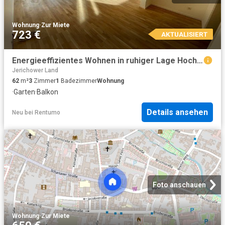
Wohnung
·
Zur Miete
723 €
AKTUALISIERT
Energieeffizientes Wohnen in ruhiger Lage Hochwertige 3 Zimmerwohnung mit Balkon & Garten & SP
Jerichower Land
62
m²
3
Zimmer
1
Badezimmer
Wohnung
·
Garten
·
Balkon
Details ansehen
Neu
bei
Rentumo
Foto anschauen
Wohnung
·
Zur Miete