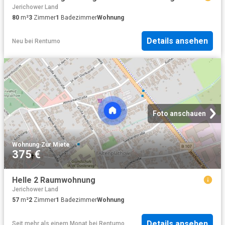
Jerichower Land
80
m²
3
Zimmer
1
Badezimmer
Wohnung
Details ansehen
Neu
bei
Rentumo
Foto anschauen
Wohnung
·
Zur Miete
375 €
Helle 2 Raumwohnung
Jerichower Land
57
m²
2
Zimmer
1
Badezimmer
Wohnung
Details ansehen
Seit mehr als einem Monat
bei
Rentumo