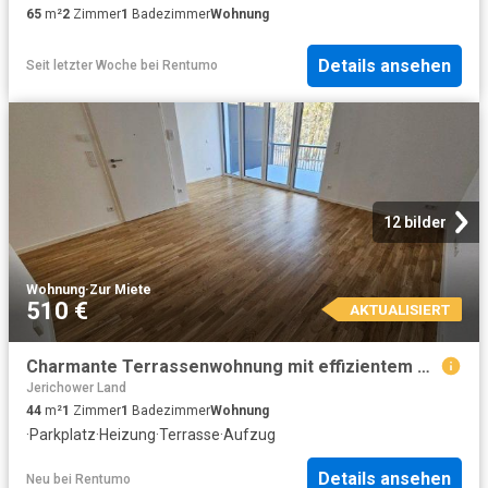
65
m²
2
Zimmer
1
Badezimmer
Wohnung
Details ansehen
Seit letzter Woche
bei
Rentumo
12 bilder
Wohnung
·
Zur Miete
510 €
AKTUALISIERT
Charmante Terrassenwohnung mit effizientem Grundriss|Aufzug|Stellplatz|Bad mit Dusche|Rollladen
Jerichower Land
44
m²
1
Zimmer
1
Badezimmer
Wohnung
·
Parkplatz
·
Heizung
·
Terrasse
·
Aufzug
Details ansehen
Neu
bei
Rentumo