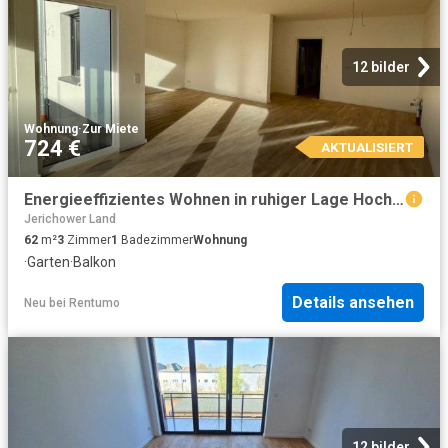
12 bilder
Wohnung
·
Zur Miete
724 €
AKTUALISIERT
Energieeffizientes Wohnen in ruhiger Lage Hochwertige 3 Zimmerwohnung mit Balkon & Garten & SP
Jerichower Land
62
m²
3
Zimmer
1
Badezimmer
Wohnung
·
Garten
·
Balkon
Details ansehen
Neu
bei
Rentumo
12 bilder