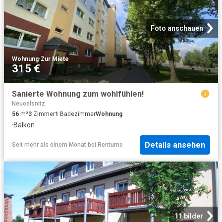
Foto anschauen
Wohnung
·
Zur Miete
315 €
Sanierte Wohnung zum wohlfühlen!
Neuoelsnitz
56
m²
3
Zimmer
1
Badezimmer
Wohnung
·
Balkon
Details ansehen
Seit mehr als einem Monat
bei
Rentumo
11 bilder