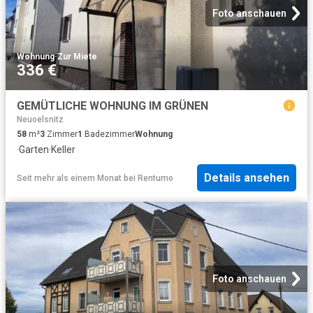
Foto anschauen
Wohnung
·
Zur Miete
336 €
GEMÜTLICHE WOHNUNG IM GRÜNEN
Neuoelsnitz
58
m²
3
Zimmer
1
Badezimmer
Wohnung
·
Garten
·
Keller
Details ansehen
Seit mehr als einem Monat
bei
Rentumo
Foto anschauen