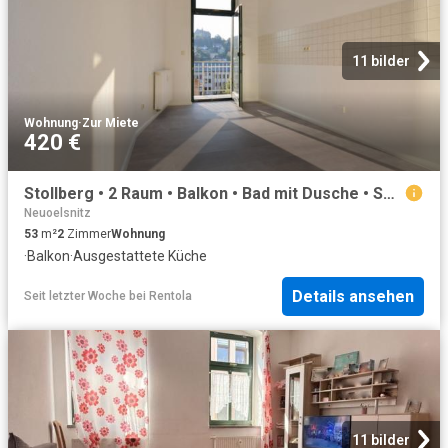
11 bilder
Wohnung
·
Zur Miete
420 €
Stollberg • 2 Raum • Balkon • Bad mit Dusche • Sonnig • Einbauküche • jetzt anschauen! ID: 3486
Neuoelsnitz
53
m²
2
Zimmer
Wohnung
·
Balkon
·
Ausgestattete Küche
Details ansehen
Seit letzter Woche
bei
Rentola
11 bilder