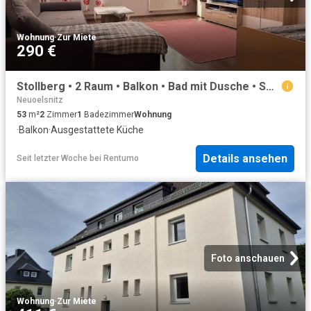
Wohnung
·
Zur Miete
290 €
Stollberg • 2 Raum • Balkon • Bad mit Dusche • Sonnig • Einbauküche • jetzt anschauen!
Neuoelsnitz
53
m²
2
Zimmer
1
Badezimmer
Wohnung
·
Balkon
·
Ausgestattete Küche
Details ansehen
Seit letzter Woche
bei
Rentumo
Foto anschauen
Wohnung
·
Zur Miete