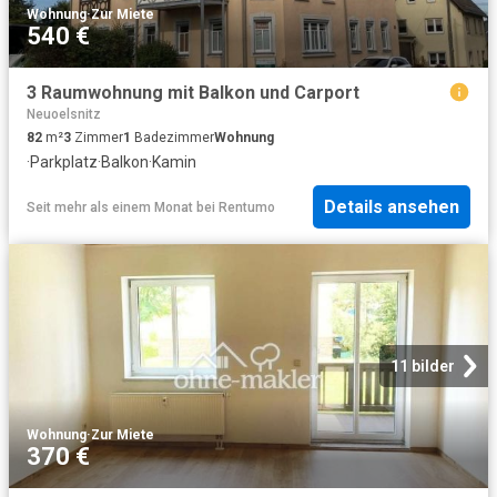
Wohnung
·
Zur Miete
540 €
3 Raumwohnung mit Balkon und Carport
Neuoelsnitz
82
m²
3
Zimmer
1
Badezimmer
Wohnung
·
Parkplatz
·
Balkon
·
Kamin
Details ansehen
Seit mehr als einem Monat
bei
Rentumo
11 bilder
Wohnung
·
Zur Miete
370 €