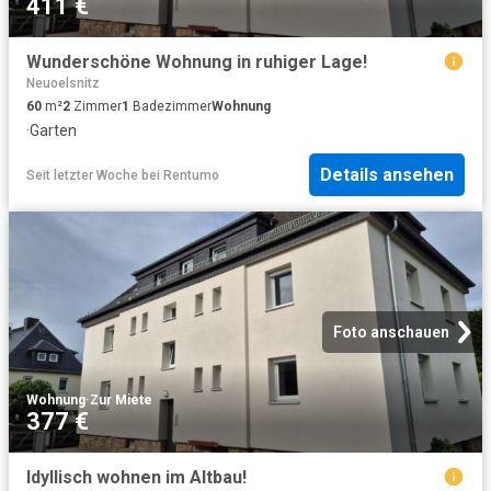
411 €
Wunderschöne Wohnung in ruhiger Lage!
Neuoelsnitz
60
m²
2
Zimmer
1
Badezimmer
Wohnung
·
Garten
Details ansehen
Seit letzter Woche
bei
Rentumo
Foto anschauen
Wohnung
·
Zur Miete
377 €
Idyllisch wohnen im Altbau!