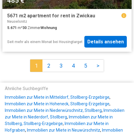
485 €
5671 m2 apartment for rent in Zwickau
Neuoelsnitz
5.671
m²
30
Zimmer
Wohnung
Details ansehen
Seit mehr als einem Monat
bei
Housingtarget
1
2
3
4
5
>
Ähnliche Suchbegriffe
Immobilien zur Miete in Mitteldorf, Stollberg-Erzgebirge
,
Immobilien zur Miete in Hoheneck, Stollberg-Erzgebirge
,
Immobilien zur Miete in Niederwürschnitz, Stollberg
,
Immobilien
zur Miete in Niederdorf, Stollberg
,
Immobilien zur Miete in
Stollberg, Stollberg-Erzgebirge
,
Immobilien zur Miete in
Hofgraben
,
Immobilien zur Miete in Neuwürschnitz
,
Immobilien