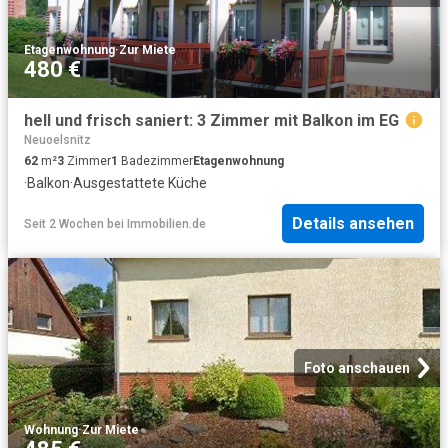
Etagenwohnung
·
Zur Miete
480 €
hell und frisch saniert: 3 Zimmer mit Balkon im EG
Neuoelsnitz
62
m²
3
Zimmer
1
Badezimmer
Etagenwohnung
·
Balkon
·
Ausgestattete Küche
Details ansehen
Seit 2 Wochen
bei
Immobilien.de
Foto anschauen
Wohnung
·
Zur Miete