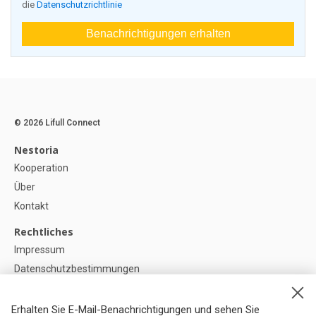
die
Datenschutzrichtlinie
Benachrichtigungen erhalten
© 2026 Lifull Connect
Nestoria
Kooperation
Über
Kontakt
Rechtliches
Impressum
Datenschutzbestimmungen
Politik zur Verwendung von Cookies
Cookie-Einstellunge
Erhalten Sie E-Mail-Benachrichtigungen und sehen Sie