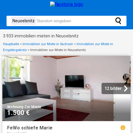
3.933 immobilien mieten in Neuoelsnitz
Hauptseite
>
Immobilien zur Miete in Sachsen
>
Immobilien zur Miete in
Erzgebirgskreis
>
Immobilien zur Miete in Neuoelsnitz
12 bilder
Wohnung
·
Zur Miete
1.500 €
FeWo schiefe Marie