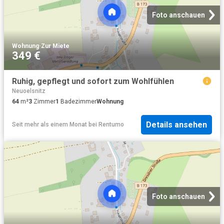
Foto anschauen
Wohnung
·
Zur Miete
349 €
Ruhig, gepflegt und sofort zum Wohlfühlen
Neuoelsnitz
64
m²
3
Zimmer
1
Badezimmer
Wohnung
Details ansehen
Seit mehr als einem Monat
bei
Rentumo
Foto anschauen