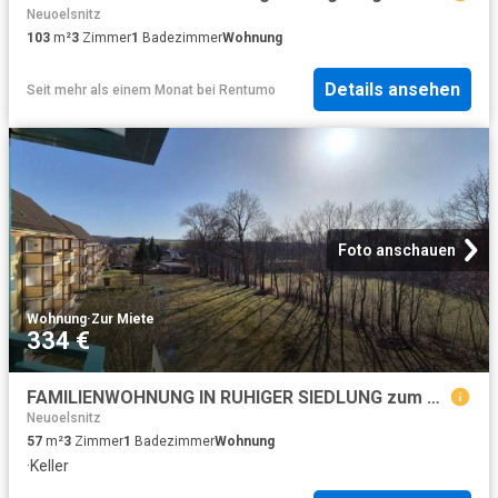
Neuoelsnitz
103
m²
3
Zimmer
1
Badezimmer
Wohnung
Details ansehen
Seit mehr als einem Monat
bei
Rentumo
Foto anschauen
Wohnung
·
Zur Miete
334 €
FAMILIENWOHNUNG IN RUHIGER SIEDLUNG zum Sondermietpreis
Neuoelsnitz
57
m²
3
Zimmer
1
Badezimmer
Wohnung
·
Keller