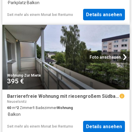
·
Parkplatz
·
Balkon
Details ansehen
Seit mehr als einem Monat
bei
Rentumo
Foto anschauen
Wohnung
·
Zur Miete
395 €
Barrierefreie Wohnung mit riesengroßem Südbalkon!
Neuoelsnitz
60
m²
2
Zimmer
1
Badezimmer
Wohnung
·
Balkon
Details ansehen
Seit mehr als einem Monat
bei
Rentumo