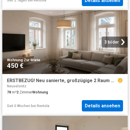
Details ansehen
Seit 2 Tagen
bei
Rentola
3 bilder
Wohnung
·
Zur Miete
450 €
ERSTBEZUG! Neu sanierte, großzügige 2 Raum Wohnung in Niederwürschnitz
Neuoelsnitz
78
m²
2
Zimmer
Wohnung
Details ansehen
Seit 0 Wochen
bei
Rentola