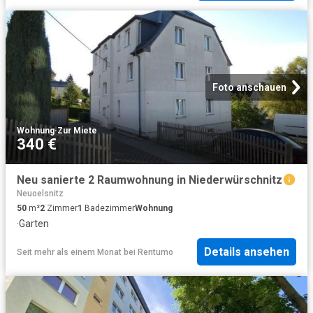
Foto anschauen
Wohnung
·
Zur Miete
340 €
Neu sanierte 2 Raumwohnung in Niederwürschnitz
Neuoelsnitz
50
m²
2
Zimmer
1
Badezimmer
Wohnung
·
Garten
Details ansehen
Seit mehr als einem Monat
bei
Rentumo