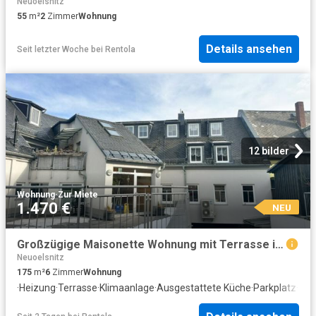
Neuoelsnitz
55
m²
2
Zimmer
Wohnung
Details ansehen
Seit letzter Woche
bei
Rentola
12 bilder
Wohnung
·
Zur Miete
1.470 €
NEU
Großzügige Maisonette Wohnung mit Terrasse in zentraler Lage
Neuoelsnitz
175
m²
6
Zimmer
Wohnung
·
Heizung
·
Terrasse
·
Klimaanlage
·
Ausgestattete Küche
·
Parkplatz
·
Kam