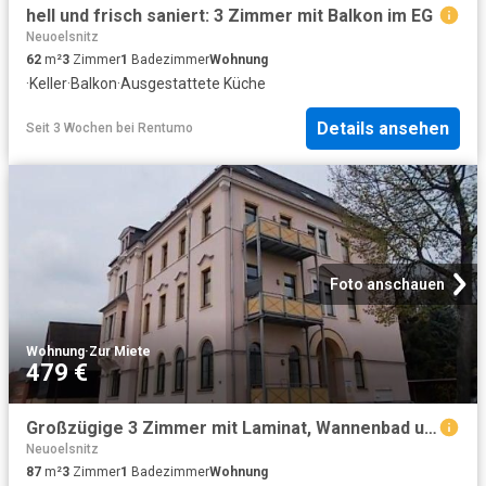
hell und frisch saniert: 3 Zimmer mit Balkon im EG
Neuoelsnitz
62
m²
3
Zimmer
1
Badezimmer
Wohnung
·
Keller
·
Balkon
·
Ausgestattete Küche
Details ansehen
Seit 3 Wochen
bei
Rentumo
Foto anschauen
Wohnung
·
Zur Miete
479 €
Großzügige 3 Zimmer mit Laminat, Wannenbad und Balkon! Carport oder Stellplatz mgl
Neuoelsnitz
87
m²
3
Zimmer
1
Badezimmer
Wohnung