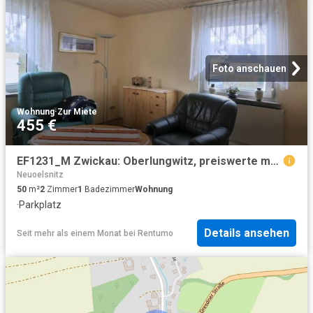
Foto anschauen
Wohnung
·
Zur Miete
455 €
EF1231_M Zwickau: Oberlungwitz, preiswerte möblierte Wohnung mit PKW Stellplatz, Dusche, Waschmaschine
Neuoelsnitz
50
m²
2
Zimmer
1
Badezimmer
Wohnung
·
Parkplatz
Details ansehen
Seit mehr als einem Monat
bei
Rentumo