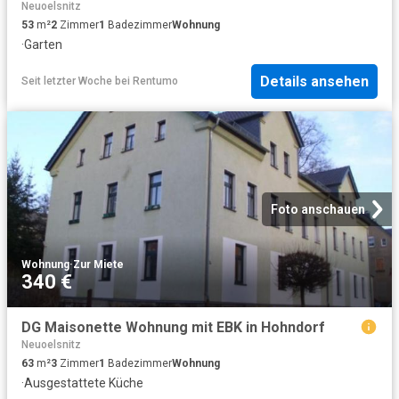
Neuoelsnitz
53
m²
2
Zimmer
1
Badezimmer
Wohnung
·
Garten
Details ansehen
Seit letzter Woche
bei
Rentumo
Foto anschauen
Wohnung
·
Zur Miete
340 €
DG Maisonette Wohnung mit EBK in Hohndorf
Neuoelsnitz
63
m²
3
Zimmer
1
Badezimmer
Wohnung
·
Ausgestattete Küche