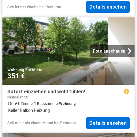
Details ansehen
Seit letzter Woche
bei
Rentumo
Foto anschauen
Wohnung
·
Zur Miete
351 €
Sofort einziehen und wohl fühlen!
Neuoelsnitz
56
m²
3
Zimmer
1
Badezimmer
Wohnung
·
Keller
·
Balkon
·
Heizung
Details ansehen
Seit mehr als einem Monat
bei
Rentumo