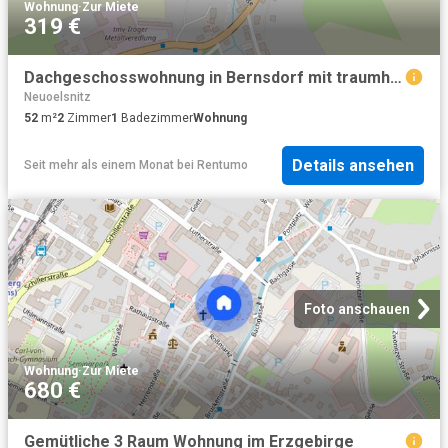
Wohnung
·
Zur Miete
319 €
Dachgeschosswohnung in Bernsdorf mit traumhaftem Ausblick
Neuoelsnitz
52
m²
2
Zimmer
1
Badezimmer
Wohnung
Details ansehen
Seit mehr als einem Monat
bei
Rentumo
Foto anschauen
Wohnung
·
Zur Miete
680 €
Gemütliche 3 Raum Wohnung im Erzgebirge