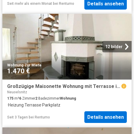
Details ansehen
Seit mehr als einem Monat
bei
Rentumo
12 bilder
Wohnung
·
Zur Miete
1.470 €
Großzügige Maisonette Wohnung mit Terrasse in zentraler Lage
Neuoelsnitz
175
m²
6
Zimmer
2
Badezimmer
Wohnung
·
Heizung
·
Terrasse
·
Parkplatz
Details ansehen
Seit 3 Tagen
bei
Rentumo