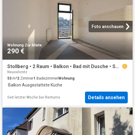
Foto anschauen
Wohnung
·
Zur Miete
290 €
Stollberg • 2 Raum • Balkon • Bad mit Dusche • Sonnig • Einbauküche • jetzt anschauen!
Neuoelsnitz
53
m²
2
Zimmer
1
Badezimmer
Wohnung
·
Balkon
·
Ausgestattete Küche
Details ansehen
Seit letzter Woche
bei
Rentumo