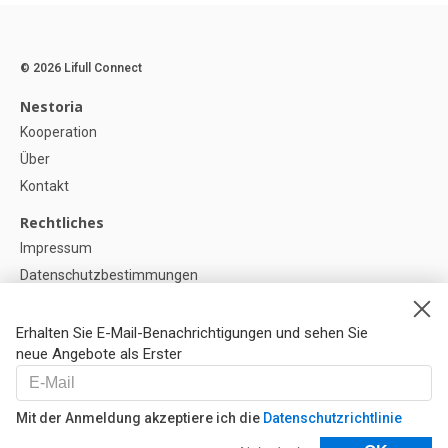
© 2026 Lifull Connect
Nestoria
Kooperation
Über
Kontakt
Rechtliches
Impressum
Datenschutzbestimmungen
Politik zur Verwendung von Cookies
Cookie-Einstellunge
Erhalten Sie E-Mail-Benachrichtigungen und sehen Sie
neue Angebote als Erster
Hilfe
FAQ
Mit der Anmeldung akzeptiere ich die
Datenschutzrichtlinie
Unsere Partner