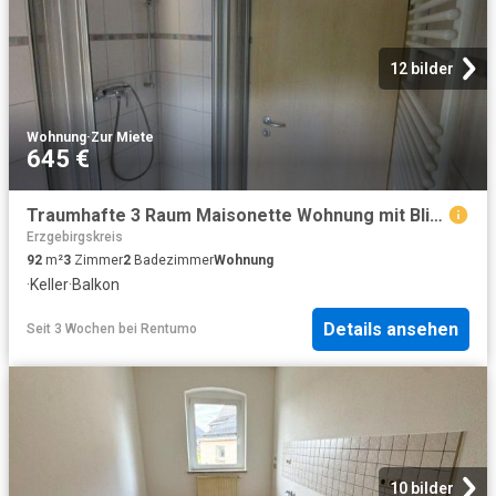
12 bilder
Wohnung
·
Zur Miete
645 €
Traumhafte 3 Raum Maisonette Wohnung mit Blick aufs Schloss
Erzgebirgskreis
92
m²
3
Zimmer
2
Badezimmer
Wohnung
·
Keller
·
Balkon
Details ansehen
Seit 3 Wochen
bei
Rentumo
10 bilder