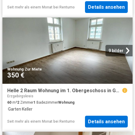
Details ansehen
Seit mehr als einem Monat
bei
Rentumo
9 bilder
Wohnung
·
Zur Miete
350 €
Helle 2 Raum Wohnung im 1. Obergeschoss in Gornsdorf!
Erzgebirgskreis
60
m²
2
Zimmer
1
Badezimmer
Wohnung
·
Garten
·
Keller
Details ansehen
Seit mehr als einem Monat
bei
Rentumo