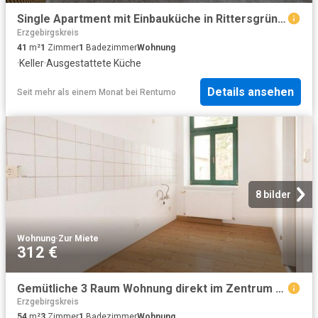
Single Apartment mit Einbauküche in Rittersgrün zu vermieten
Erzgebirgskreis
41
m²
1
Zimmer
1
Badezimmer
Wohnung
·
Keller
·
Ausgestattete Küche
Details ansehen
Seit mehr als einem Monat
bei
Rentumo
8 bilder
Wohnung
·
Zur Miete
312 €
Gemütliche 3 Raum Wohnung direkt im Zentrum von Annaberg!
Erzgebirgskreis
54
m²
3
Zimmer
1
Badezimmer
Wohnung