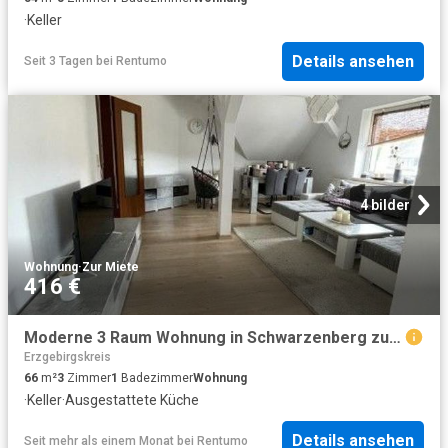
·
Keller
Details ansehen
Seit 3 Tagen
bei
Rentumo
4 bilder
Wohnung
·
Zur Miete
416 €
Moderne 3 Raum Wohnung in Schwarzenberg zu vermieten
Erzgebirgskreis
66
m²
3
Zimmer
1
Badezimmer
Wohnung
·
Keller
·
Ausgestattete Küche
Details ansehen
Seit mehr als einem Monat
bei
Rentumo