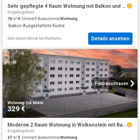
Sehr gepflegte 4 Raum Wohnung mit Balkon und Einbauküche
Erzgebirgskreis
78
m²
4
Zimmer
1
Badezimmer
Wohnung
·
Balkon
·
Ausgestattete Küche
Details ansehen
Seit einem Monat
bei
Rentumo
Foto anschauen
Wohnung
·
Zur Miete
329 €
Moderne 2 Raum Wohnung in Wolkenstein mit Balkon und Einbauküche
Erzgebirgskreis
47
m²
2
Zimmer
1
Badezimmer
Wohnung