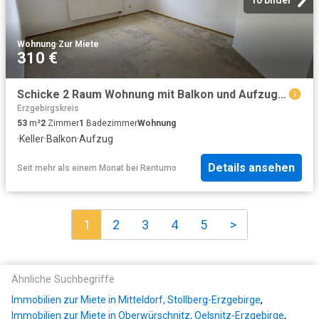
Wohnung
·
Zur Miete
310 €
Schicke 2 Raum Wohnung mit Balkon und Aufzug in unmittelbarer Lage zum Krankenhaus
Erzgebirgskreis
53
m²
2
Zimmer
1
Badezimmer
Wohnung
·
Keller
·
Balkon
·
Aufzug
Details ansehen
Seit mehr als einem Monat
bei
Rentumo
1
2
3
4
5
>
Ähnliche Suchbegriffe
Immobilien zur Miete in Mitteldorf, Stollberg-Erzgebirge
,
Immobilien zur Miete in Oberwürschnitz, Oelsnitz-Erzgebirge
,