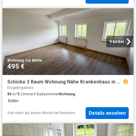
9 bilder
Wohnung
·
Zur Miete
495 €
Schicke 3 Raum Wohnung Nähe Krankenhaus in Erlabrunn
Erzgebirgskreis
85
m²
3
Zimmer
1
Badezimmer
Wohnung
·
Keller
Details ansehen
Seit mehr als einem Monat
bei
Rentumo