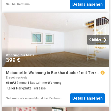
Details ansehen
Neu
bei
Rentumo
9 bilder
Wohnung
·
Zur Miete
399 €
Maisonette Wohnung in Burkhardtsdorf mit Terrasse und Stellplatz!
Erzgebirgskreis
66
m²
2
Zimmer
1
Badezimmer
Wohnung
·
Keller
·
Parkplatz
·
Terrasse
Details ansehen
Seit mehr als einem Monat
bei
Rentumo