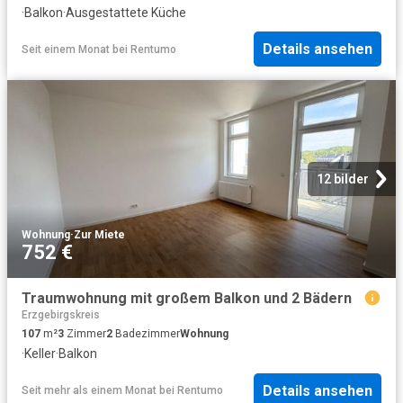
·
Balkon
·
Ausgestattete Küche
Details ansehen
Seit einem Monat
bei
Rentumo
12 bilder
Wohnung
·
Zur Miete
752 €
Traumwohnung mit großem Balkon und 2 Bädern
Erzgebirgskreis
107
m²
3
Zimmer
2
Badezimmer
Wohnung
·
Keller
·
Balkon
Details ansehen
Seit mehr als einem Monat
bei
Rentumo