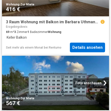
Wohnung
·
Zur Miete
416 €
3 Raum Wohnung mit Balkon im Barbara Uthmann Ring Annaberg Buchholz!
Erzgebirgskreis
69
m²
3
Zimmer
1
Badezimmer
Wohnung
·
Keller
·
Balkon
Details ansehen
Seit mehr als einem Monat
bei
Rentumo
Foto anschauen
Wohnung
·
Zur Miete
567 €