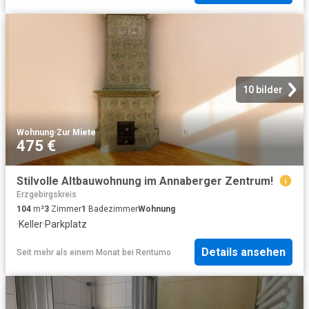
10 bilder
Wohnung
·
Zur Miete
475 €
Stilvolle Altbauwohnung im Annaberger Zentrum!
Erzgebirgskreis
104
m²
3
Zimmer
1
Badezimmer
Wohnung
·
Keller
·
Parkplatz
Details ansehen
Seit mehr als einem Monat
bei
Rentumo