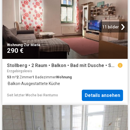
11 bilder
Wohnung
·
Zur Miete
290 €
Stollberg • 2 Raum • Balkon • Bad mit Dusche • Sonnig • Einbauküche • jetzt anschauen!
Erzgebirgskreis
53
m²
2
Zimmer
1
Badezimmer
Wohnung
·
Balkon
·
Ausgestattete Küche
Details ansehen
Seit letzter Woche
bei
Rentumo