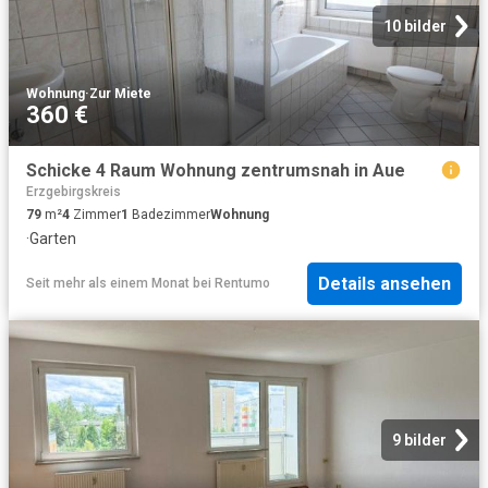
10 bilder
Wohnung
·
Zur Miete
360 €
Schicke 4 Raum Wohnung zentrumsnah in Aue
Erzgebirgskreis
79
m²
4
Zimmer
1
Badezimmer
Wohnung
·
Garten
Details ansehen
Seit mehr als einem Monat
bei
Rentumo
9 bilder