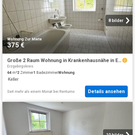
8 bilder
Wohnung
·
Zur Miete
375 €
Große 2 Raum Wohnung in Krankenhausnähe in Erlabrunn
Erzgebirgskreis
64
m²
2
Zimmer
1
Badezimmer
Wohnung
·
Keller
Details ansehen
Seit mehr als einem Monat
bei
Rentumo
10 bilder