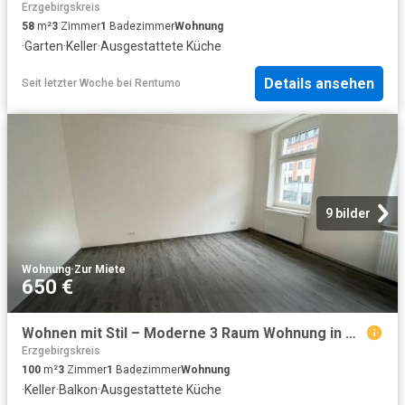
Erzgebirgskreis
58
m²
3
Zimmer
1
Badezimmer
Wohnung
·
Garten
·
Keller
·
Ausgestattete Küche
Details ansehen
Seit letzter Woche
bei
Rentumo
9 bilder
Wohnung
·
Zur Miete
650 €
Wohnen mit Stil – Moderne 3 Raum Wohnung in Aue
Erzgebirgskreis
100
m²
3
Zimmer
1
Badezimmer
Wohnung
·
Keller
·
Balkon
·
Ausgestattete Küche