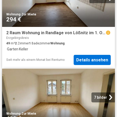
Wohnung
·
Zur Miete
294 €
2 Raum Wohnung in Randlage von Lößnitz im 1. Obergeschoss
Erzgebirgskreis
49
m²
2
Zimmer
1
Badezimmer
Wohnung
·
Garten
·
Keller
Details ansehen
Seit mehr als einem Monat
bei
Rentumo
7 bilder
Wohnung
·
Zur Miete