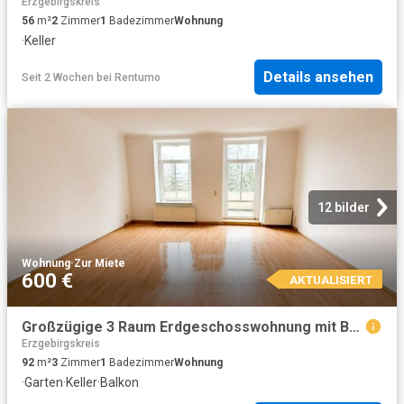
Erzgebirgskreis
56
m²
2
Zimmer
1
Badezimmer
Wohnung
·
Keller
Details ansehen
Seit 2 Wochen
bei
Rentumo
12 bilder
Wohnung
·
Zur Miete
600 €
AKTUALISIERT
Großzügige 3 Raum Erdgeschosswohnung mit Balkon in Annaberg Buchholz!
Erzgebirgskreis
92
m²
3
Zimmer
1
Badezimmer
Wohnung
·
Garten
·
Keller
·
Balkon