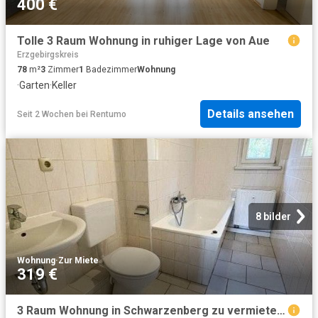
400 €
Tolle 3 Raum Wohnung in ruhiger Lage von Aue
Erzgebirgskreis
78
m²
3
Zimmer
1
Badezimmer
Wohnung
·
Garten
·
Keller
Details ansehen
Seit 2 Wochen
bei
Rentumo
8 bilder
Wohnung
·
Zur Miete
319 €
3 Raum Wohnung in Schwarzenberg zu vermieten. Auf Wunsch mit Einbauküche!