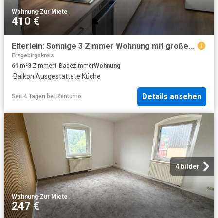
Wohnung
·
Zur Miete
410 €
Elterlein: Sonnige 3 Zimmer Wohnung mit großem Balkon und Einbauküche in ruhiger Neubauanlage
Erzgebirgskreis
61
m²
3
Zimmer
1
Badezimmer
Wohnung
·
Balkon
·
Ausgestattete Küche
Details ansehen
Seit 4 Tagen
bei
Rentumo
4 bilder
Wohnung
·
Zur Miete
247 €