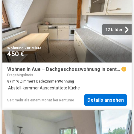
12 bilder
Wohnung
·
Zur Miete
450 €
Wohnen in Aue – Dachgeschosswohnung in zentraler Lage zu vermieten
Erzgebirgskreis
87
m²
6
Zimmer
1
Badezimmer
Wohnung
·
Abstell-kammer
·
Ausgestattete Küche
Details ansehen
Seit mehr als einem Monat
bei
Rentumo