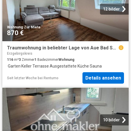
12 bilder
Wohnung
·
Zur Miete
870 €
Traumwohnung in beliebter Lage von Aue Bad Schlema
Erzgebirgskreis
116
m²
3
Zimmer
1
Badezimmer
Wohnung
·
Garten
·
Keller
·
Terrasse
·
Ausgestattete Küche
·
Sauna
Details ansehen
Seit letzter Woche
bei
Rentumo
10 bilder