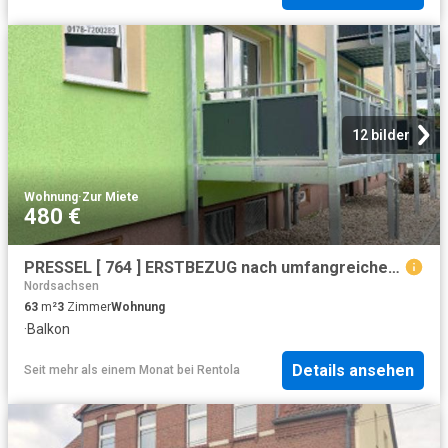
12 bilder
Wohnung
·
Zur Miete
480 €
PRESSEL [ 764 ] ERSTBEZUG nach umfangreicher Renovierung [ 764 ] 3 ZIMMER WOHNUNG im ERGESCHOSS [ 764 ] großer BALKON [ 764 ] NEUES BAD [ 764 ] RUHIG GELEGEN
Nordsachsen
63
m²
3
Zimmer
Wohnung
·
Balkon
Details ansehen
Seit mehr als einem Monat
bei
Rentola