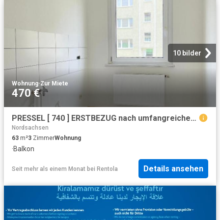
10 bilder
Wohnung
·
Zur Miete
470 €
PRESSEL [ 740 ] ERSTBEZUG nach umfangreicher Renovierung [ 740 ] 3 ZIMMER WOHNUNG im ERGESCHOSS [ 740 ] großer BALKON [ 740 ] RUHIGE WOHNANLAGE [ 740 ]
Nordsachsen
63
m²
3
Zimmer
Wohnung
·
Balkon
Details ansehen
Seit mehr als einem Monat
bei
Rentola