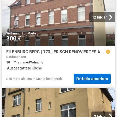
12 bilder
Wohnung
·
Zur Miete
300 €
EILENBURG BERG [ 773 ] FRISCH RENOVIERTES APARTMENT mit kleiner EINBAUKÜCHE [ 773 ] TAGESLICHTBAD MIT WANNE
Nordsachsen
30
m²
1
Zimmer
Wohnung
·
Ausgestattete Küche
Details ansehen
Seit mehr als einem Monat
bei
Rentola
3 bilder