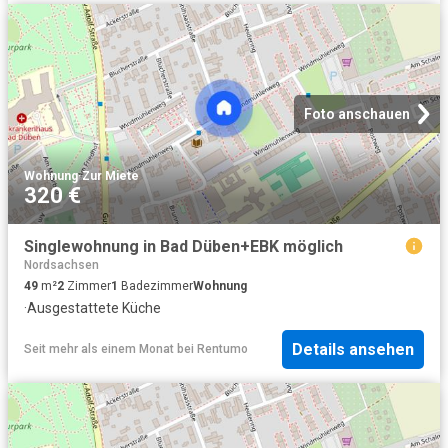
Foto anschauen
Wohnung
·
Zur Miete
320 €
Singlewohnung in Bad Düben+EBK möglich
Nordsachsen
49
m²
2
Zimmer
1
Badezimmer
Wohnung
·
Ausgestattete Küche
Details ansehen
Seit mehr als einem Monat
bei
Rentumo