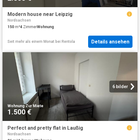
Modern house near Leipzig
Nordsachsen
150
m²
4
Zimmer
Wohnung
Details ansehen
Seit mehr als einem Monat
bei
Rentola
6 bilder
Wohnung
·
Zur Miete
1.500 €
Perfect and pretty flat in Laußig
Nordsachsen