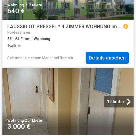
Wohnung
·
Zur Miete
640 €
LAUSSIG OT PRESSEL * 4 ZIMMER WOHNUNG im ERDGESCHOSS mit TAGESLICHTBAD * SONNIGEM BALKON * kostenfreien PARKPLATZ
Nordsachsen
85
m²
4
Zimmer
Wohnung
·
Balkon
Details ansehen
Seit mehr als einem Monat
bei
Rentola
12 bilder
Wohnung
·
Zur Miete
3.000 €