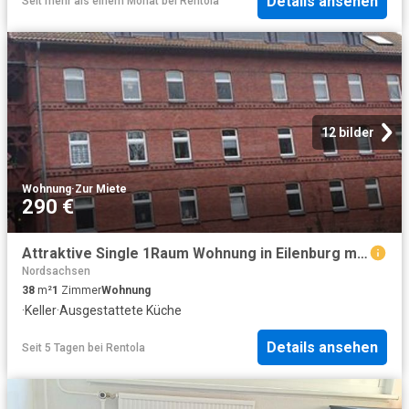
Details ansehen
Seit mehr als einem Monat
bei
Rentola
12 bilder
Wohnung
·
Zur Miete
290 €
Attraktive Single 1Raum Wohnung in Eilenburg mit Einbauküche und Parkblick
Nordsachsen
38
m²
1
Zimmer
Wohnung
·
Keller
·
Ausgestattete Küche
Details ansehen
Seit 5 Tagen
bei
Rentola