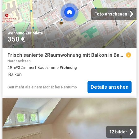
Foto anschauen
Wohnung
·
Zur Miete
350 €
Frisch sanierte 2Raumwohnung mit Balkon in Bad Düben
Nordsachsen
49
m²
2
Zimmer
1
Badezimmer
Wohnung
·
Balkon
Details ansehen
Seit mehr als einem Monat
bei
Rentumo
12 bilder