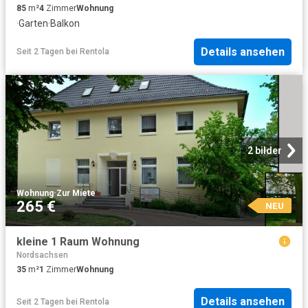
85
m²
4
Zimmer
Wohnung
·
Garten
·
Balkon
Details ansehen
Seit 2 Tagen
bei
Rentola
2 bilder
Wohnung
·
Zur Miete
265 €
NEU
kleine 1 Raum Wohnung
Nordsachsen
35
m²
1
Zimmer
Wohnung
Details ansehen
Seit 2 Tagen
bei
Rentola