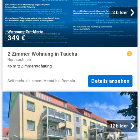
3 bilder
Wohnung
·
Zur Miete
349 €
2 Zimmer Wohnung in Taucha
Nordsachsen
45
m²
2
Zimmer
Wohnung
Details ansehen
Seit mehr als einem Monat
bei
Rentola
12 bilder