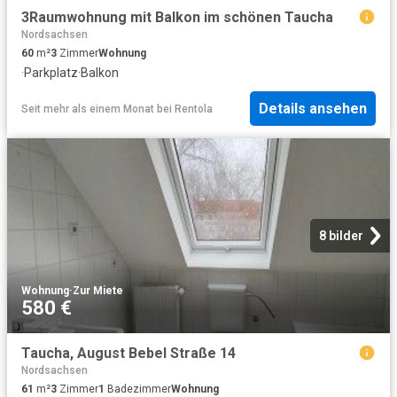
3Raumwohnung mit Balkon im schönen Taucha
Nordsachsen
60
m²
3
Zimmer
Wohnung
·
Parkplatz
·
Balkon
Details ansehen
Seit mehr als einem Monat
bei
Rentola
8 bilder
Wohnung
·
Zur Miete
580 €
Taucha, August Bebel Straße 14
Nordsachsen
61
m²
3
Zimmer
1
Badezimmer
Wohnung