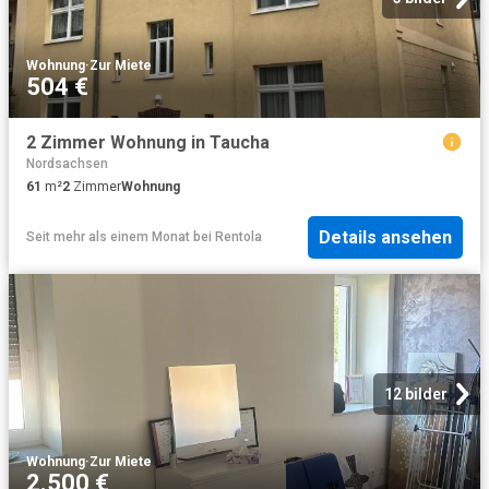
Wohnung
·
Zur Miete
504 €
2 Zimmer Wohnung in Taucha
Nordsachsen
61
m²
2
Zimmer
Wohnung
Details ansehen
Seit mehr als einem Monat
bei
Rentola
12 bilder
Wohnung
·
Zur Miete
2.500 €