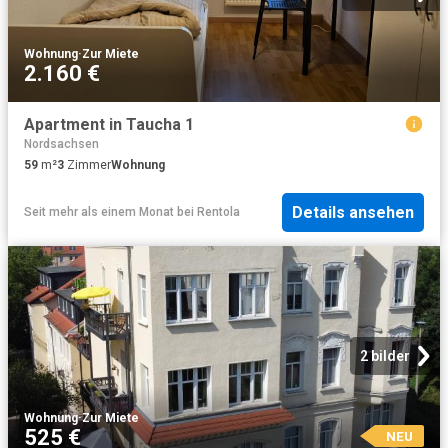
Wohnung
·
Zur Miete
2.160 €
Apartment in Taucha 1
Nordsachsen
59
m²
3
Zimmer
Wohnung
Details ansehen
Seit mehr als einem Monat
bei
Rentola
2 bilder
Wohnung
·
Zur Miete
525 €
NEU