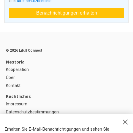
die
Datenschutzrichtlinie
Benachrichtigungen erhalten
© 2026 Lifull Connect
Nestoria
Kooperation
Über
Kontakt
Rechtliches
Impressum
Datenschutzbestimmungen
Politik zur Verwendung von Cookies
Cookie-Einstellunge
Erhalten Sie E-Mail-Benachrichtigungen und sehen Sie