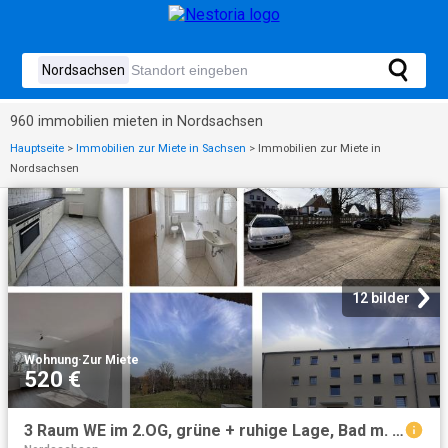
960 immobilien mieten in Nordsachsen
Hauptseite
>
Immobilien zur Miete in Sachsen
>
Immobilien zur Miete in
Nordsachsen
12 bilder
Wohnung
·
Zur Miete
520 €
3 Raum WE im 2.OG, grüne + ruhige Lage, Bad m. Fenster, inkl. Ebk, Einzelgarage mgl