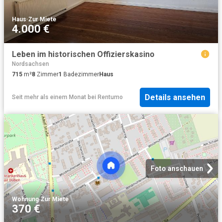
Haus
·
Zur Miete
4.000 €
Leben im historischen Offizierskasino
Nordsachsen
715
m²
8
Zimmer
1
Badezimmer
Haus
Details ansehen
Seit mehr als einem Monat
bei
Rentumo
Foto anschauen
Wohnung
·
Zur Miete
370 €