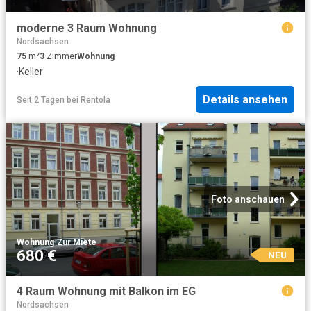
moderne 3 Raum Wohnung
Nordsachsen
75
m²
3
Zimmer
Wohnung
·
Keller
Details ansehen
Seit 2 Tagen
bei
Rentola
Foto anschauen
Wohnung
·
Zur Miete
680 €
NEU
4 Raum Wohnung mit Balkon im EG
Nordsachsen