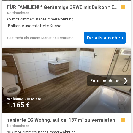
FÜR FAMILIEN! * Geräumige 3RWE mit Balkon * EBK möglich
Nordsachsen
62
m²
3
Zimmer
1
Badezimmer
Wohnung
·
Balkon
·
Ausgestattete Küche
Details ansehen
Seit mehr als einem Monat
bei
Rentumo
Foto anschauen
Wohnung
·
Zur Miete
1.165 €
sanierte EG Wohng. auf ca. 137 m² zu vermieten
Nordsachsen
137
m²
4
Zimmer
2
Badezimmer
Wohnung