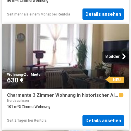
86
m²
4
Zimmer
Wohnung
Details ansehen
Seit mehr als einem Monat
bei
Rentola
8 bilder
Wohnung
·
Zur Miete
630 €
NEU
Charmante 3 Zimmer Wohnung in historischer Altstadt von Torgau
Nordsachsen
101
m²
3
Zimmer
Wohnung
Details ansehen
Seit 2 Tagen
bei
Rentola