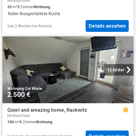
Nordsachsen
33
m²
3
Zimmer
Wohnung
·
Keller
·
Ausgestattete Küche
Details ansehen
Seit 2 Wochen
bei
Rentola
12 bilder
Wohnung
·
Zur Miete
2.500 €
Quiet and amazing home, Rackwitz
Nordsachsen
100
m²
4
Zimmer
Wohnung