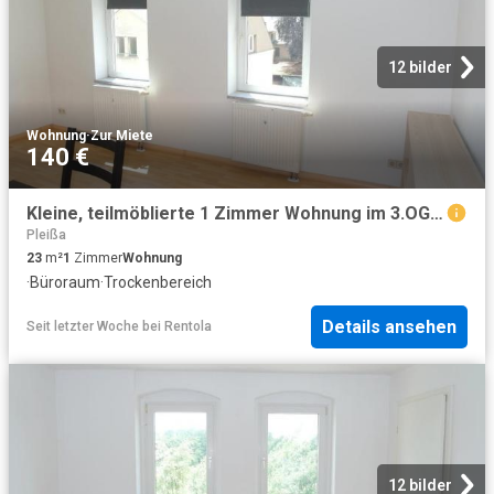
12 bilder
Wohnung
·
Zur Miete
140 €
Kleine, teilmöblierte 1 Zimmer Wohnung im 3.OG mit Laminatboden * auch als Büro nutzbar
Pleißa
23
m²
1
Zimmer
Wohnung
·
Büroraum
·
Trockenbereich
Details ansehen
Seit letzter Woche
bei
Rentola
12 bilder