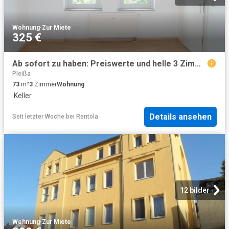
Wohnung
·
Zur Miete
325 €
Ab sofort zu haben: Preiswerte und helle 3 Zimmer Wohnung mit Essküche, Laminatboden & Badewanne
Pleißa
73
m²
3
Zimmer
Wohnung
·
Keller
Details ansehen
Seit letzter Woche
bei
Rentola
12 bilder
Wohnung
·
Zur Miete