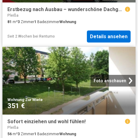
Erstbezug nach Ausbau – wunderschöne Dachgeschosswohnung für die ganze Familie
Pleißa
81
m²
3
Zimmer
1
Badezimmer
Wohnung
Details ansehen
Seit 2 Wochen
bei
Rentumo
Foto anschauen
Wohnung
·
Zur Miete
351 €
Sofort einziehen und wohl fühlen!
Pleißa
56
m²
3
Zimmer
1
Badezimmer
Wohnung