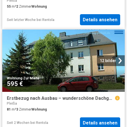
Pleißa
55
m²
2
Zimmer
Wohnung
Details ansehen
Seit letzter Woche
bei
Rentola
12 bilder
Wohnung
·
Zur Miete
595 €
Erstbezug nach Ausbau – wunderschöne Dachgeschosswohnung für die ganze Familie
Pleißa
81
m²
3
Zimmer
Wohnung
Details ansehen
Seit 2 Wochen
bei
Rentola