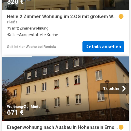
320 €
Helle 2 Zimmer Wohnung im 2.OG mit großem Wohnzimmer, sep. Küche mit Einbauküche und Badewanne
Pleißa
75
m²
2
Zimmer
Wohnung
·
Keller
·
Ausgestattete Küche
Details ansehen
Seit letzter Woche
bei
Rentola
12 bilder
Wohnung
·
Zur Miete
671 €
Etagenwohnung nach Ausbau in Hohenstein Ernstthal