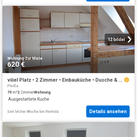
12 bilder
Wohnung
·
Zur Miete
620 €
viiiel Platz • 2 Zimmer • Einbauküche • Dusche & Wanne • Tageslichtbad • Dachgeschoss ID: 725
Pleißa
79
m²
2
Zimmer
Wohnung
·
Ausgestattete Küche
Details ansehen
Seit letzter Woche
bei
Rentola