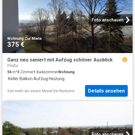
Foto anschauen
Wohnung
·
Zur Miete
375 €
Ganz neu saniert mit Aufzug schöner Ausblick
Pleißa
56
m²
3
Zimmer
1
Badezimmer
Wohnung
·
Keller
·
Balkon
·
Aufzug
·
Heizung
Details ansehen
Seit mehr als einem Monat
bei
Rentumo
Foto anschauen