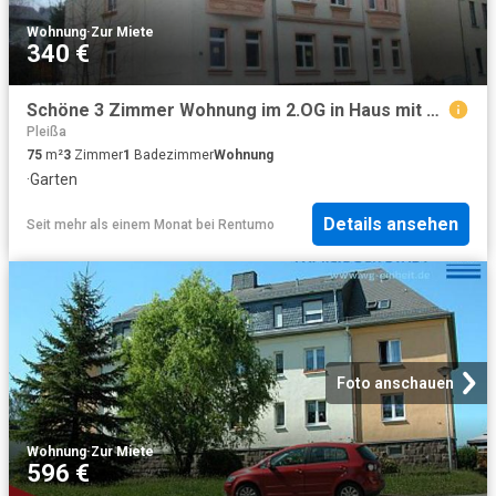
Wohnung
·
Zur Miete
340 €
Schöne 3 Zimmer Wohnung im 2.OG in Haus mit großem Garten
Pleißa
75
m²
3
Zimmer
1
Badezimmer
Wohnung
·
Garten
Details ansehen
Seit mehr als einem Monat
bei
Rentumo
Foto anschauen
Wohnung
·
Zur Miete
596 €