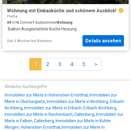
Wohnung mit Einbauküche und schönem Ausblick!
Pleißa
69
m²
4
Zimmer
1
Badezimmer
Wohnung
·
Balkon
·
Ausgestattete Küche
·
Heizung
Details ansehen
Seit 3 Wochen
bei
Rentumo
1
2
3
4
5
>
Ähnliche Suchbegriffe
Immobilien zur Miete in Hohenstein-Ernstthal
,
Immobilien zur
Miete in Oberlungwitz
,
Immobilien zur Miete in Kirchberg, Erlbach-
Kirchberg
,
Immobilien zur Miete in Erlbach, Erlbach-Kirchberg
,
Immobilien zur Miete in Reichenbach, Callenberg
,
Immobilien zur
Miete in Falken, Callenberg
,
Immobilien zur Miete in Kühler
Morgen, Hohenstein-Ernstthal
,
Immobilien zur Miete in