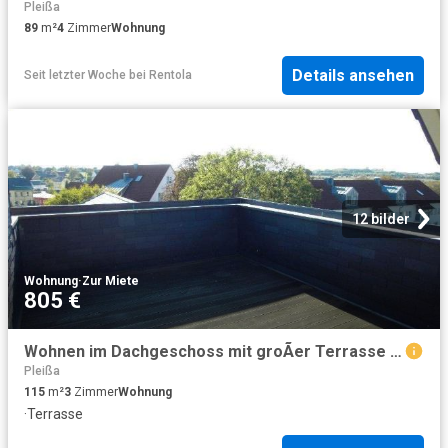
Pleißa
89
m²
4
Zimmer
Wohnung
Details ansehen
Seit letzter Woche
bei
Rentola
12 bilder
Wohnung
·
Zur Miete
805 €
Wohnen im Dachgeschoss mit groÃer Terrasse und fantastischem Weitblick
Pleißa
115
m²
3
Zimmer
Wohnung
·
Terrasse