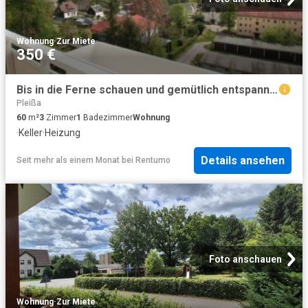
Wohnung
·
Zur Miete
350 €
Bis in die Ferne schauen und gemütlich entspannen
Pleißa
60
m²
3
Zimmer
1
Badezimmer
Wohnung
·
Keller
·
Heizung
Details ansehen
Seit mehr als einem Monat
bei
Rentumo
Foto anschauen
Wohnung
·
Zur Miete