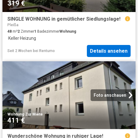
319 €
SINGLE WOHNUNG in gemütlicher Siedlungslage!
Pleißa
48
m²
2
Zimmer
1
Badezimmer
Wohnung
·
Keller
·
Heizung
Details ansehen
Seit 2 Wochen
bei
Rentumo
Foto anschauen
Wohnung
·
Zur Miete
411 €
Wunderschöne Wohnung in ruhiger Lage!