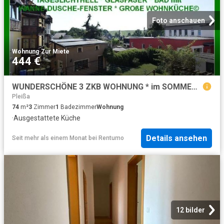
Foto anschauen
Wohnung
·
Zur Miete
444 €
WUNDERSCHÖNE 3 ZKB WOHNUNG * im SOMMER KÜHL im WINTER WARM * NEU TOP SANIERT * NEUER VINYLBODEN * NEU GEMALERT * TAGESLICHTHELL * HIGHSPEED INTERNET * BAD mit WANNE DUSCHE FENSTER * GEMÜTLICHE 3 ZKB * GROßE WOHNKÜCHE
Pleißa
74
m²
3
Zimmer
1
Badezimmer
Wohnung
·
Ausgestattete Küche
Details ansehen
Seit mehr als einem Monat
bei
Rentumo
12 bilder