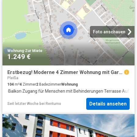
Foto anschauen
Wohnung
·
Zur Miete
1.249 €
Erstbezug! Moderne 4 Zimmer Wohnung mit Garagenstellplatz
Pleißa
104
m²
4
Zimmer
2
Badezimmer
Wohnung
·
Balkon
·
Zugang für Menschen mit Behinderungen
·
Terrasse
·
Aufzug
Details ansehen
Seit letzter Woche
bei
Rentumo