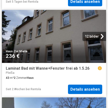
Details ansehen
Seit 5 Tagen
bei
Rentola
12 bilder
Haus
·
Zur Miete
236 €
Laminat Bad mit Wanne+Fenster frei ab 1.5.26
Pleißa
43
m²
2
Zimmer
Haus
Details ansehen
Seit 2 Wochen
bei
Rentola