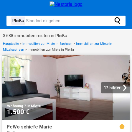
3.688 immobilien mieten in Pleißa
Hauptseite
>
Immobilien zur Miete in Sachsen
>
Immobilien zur Miete in
Mittelsachsen
>
Immobilien zur Miete in Pleißa
12 bilder
Wohnung
·
Zur Miete
1.500 €
FeWo schiefe Marie