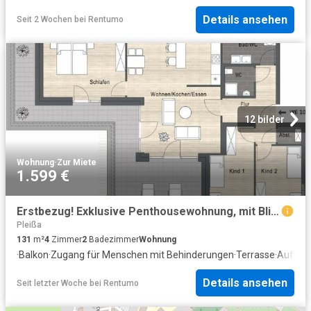
Details ansehen
Seit 2 Wochen
bei
Rentumo
12 bilder
Wohnung
·
Zur Miete
1.599 €
Erstbezug! Exklusive Penthousewohnung, mit Blick über Hartmannsdorf!
Pleißa
131
m²
4
Zimmer
2
Badezimmer
Wohnung
·
Balkon
·
Zugang für Menschen mit Behinderungen
·
Terrasse
·
Aufzug
Details ansehen
Seit letzter Woche
bei
Rentumo