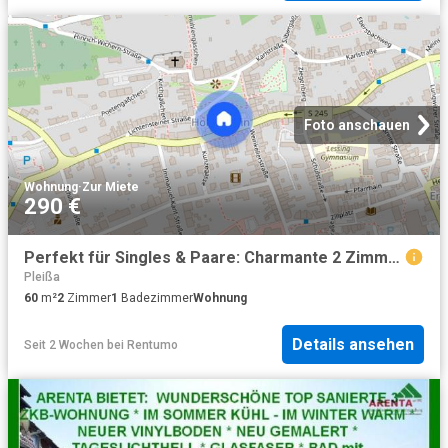
Foto anschauen
Wohnung
·
Zur Miete
290 €
Perfekt für Singles & Paare: Charmante 2 Zimmer Wohnung in Top Lage!
Pleißa
60
m²
2
Zimmer
1
Badezimmer
Wohnung
Details ansehen
Seit 2 Wochen
bei
Rentumo