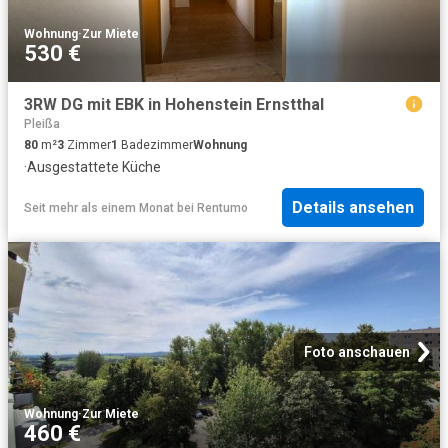
Wohnung
·
Zur Miete
530 €
3RW DG mit EBK in Hohenstein Ernstthal
Pleißa
80
m²
3
Zimmer
1
Badezimmer
Wohnung
·
Ausgestattete Küche
Details ansehen
Seit mehr als einem Monat
bei
Rentumo
Foto anschauen
Wohnung
·
Zur Miete
460 €