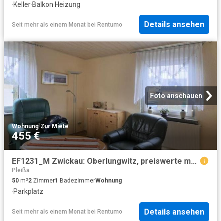
·
Keller
·
Balkon
·
Heizung
Details ansehen
Seit mehr als einem Monat
bei
Rentumo
Foto anschauen
Wohnung
·
Zur Miete
455 €
EF1231_M Zwickau: Oberlungwitz, preiswerte möblierte Wohnung mit PKW Stellplatz, Dusche, Waschmaschine
Pleißa
50
m²
2
Zimmer
1
Badezimmer
Wohnung
·
Parkplatz
Details ansehen
Seit mehr als einem Monat
bei
Rentumo