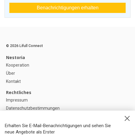
Benachrichtigungen erhalten
© 2026 Lifull Connect
Nestoria
Kooperation
Über
Kontakt
Rechtliches
Impressum
Datenschutzbestimmungen
Politik zur Verwendung von Cookies
Cookie-Einstellunge
Erhalten Sie E-Mail-Benachrichtigungen und sehen Sie
neue Angebote als Erster