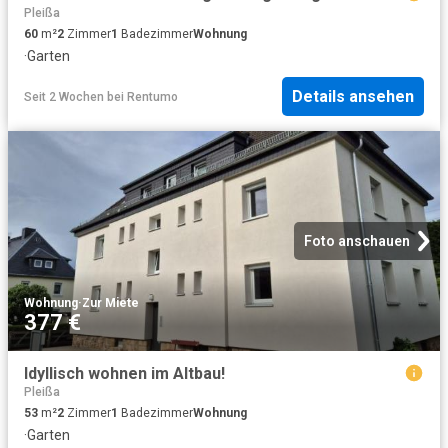
Pleißa
60
m²
2
Zimmer
1
Badezimmer
Wohnung
·
Garten
Details ansehen
Seit 2 Wochen
bei
Rentumo
Foto anschauen
Wohnung
·
Zur Miete
377 €
Idyllisch wohnen im Altbau!
Pleißa
53
m²
2
Zimmer
1
Badezimmer
Wohnung
·
Garten