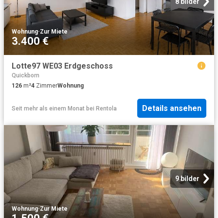
8 bilder
Wohnung
·
Zur Miete
3.400 €
Lotte97 WE03 Erdgeschoss
Quickborn
126
m²
4
Zimmer
Wohnung
Details ansehen
Seit mehr als einem Monat
bei
Rentola
9 bilder
Wohnung
·
Zur Miete