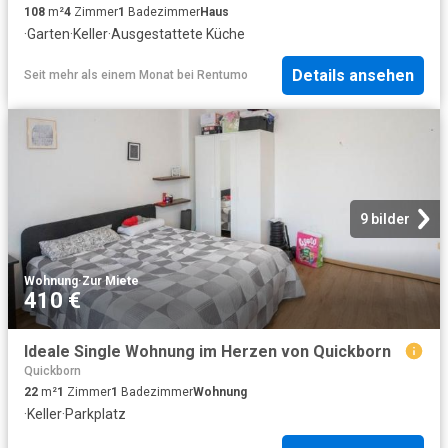
108
m²
4
Zimmer
1
Badezimmer
Haus
·
Garten
·
Keller
·
Ausgestattete Küche
Details ansehen
Seit mehr als einem Monat
bei
Rentumo
9 bilder
Wohnung
·
Zur Miete
410 €
Ideale Single Wohnung im Herzen von Quickborn
Quickborn
22
m²
1
Zimmer
1
Badezimmer
Wohnung
·
Keller
·
Parkplatz