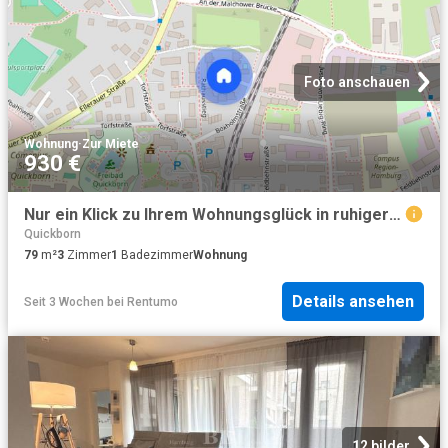
Foto anschauen
Wohnung
·
Zur Miete
930 €
Nur ein Klick zu Ihrem Wohnungsglück in ruhiger Sackgassenlage in Quickborn
Quickborn
79
m²
3
Zimmer
1
Badezimmer
Wohnung
Details ansehen
Seit 3 Wochen
bei
Rentumo
12 bilder