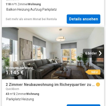
118
m²
1
Zimmer
Wohnung
·
Balkon
·
Heizung
·
Aufzug
·
Parkplatz
Details ansehen
Seit mehr als einem Monat
bei
Rentola
6 bilder
Wohnung
·
Zur Miete
1.145 €
NEU
2 Zimmer Neubauwohnung im Richeyquartier zu vermieten| GLADIGAU
Quickborn
43
m²
2
Zimmer
Wohnung
·
Parkplatz
·
Heizung