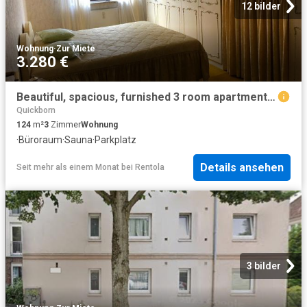
12 bilder
Wohnung
·
Zur Miete
3.280 €
Beautiful, spacious, furnished 3 room apartment in Hamburg Berne
Quickborn
124
m²
3
Zimmer
Wohnung
·
Büroraum
·
Sauna
·
Parkplatz
Details ansehen
Seit mehr als einem Monat
bei
Rentola
3 bilder