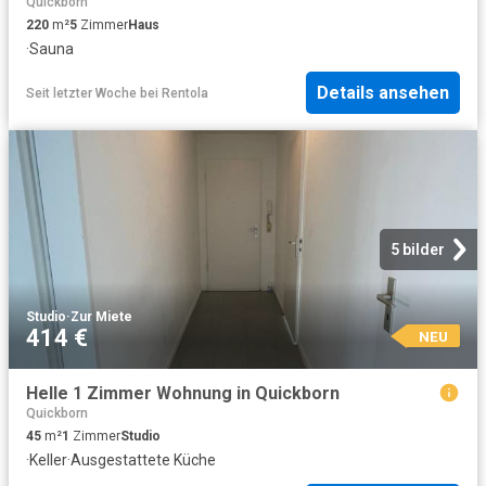
Quickborn
220
m²
5
Zimmer
Haus
·
Sauna
Details ansehen
Seit letzter Woche
bei
Rentola
5 bilder
Studio
·
Zur Miete
414 €
NEU
Helle 1 Zimmer Wohnung in Quickborn
Quickborn
45
m²
1
Zimmer
Studio
·
Keller
·
Ausgestattete Küche