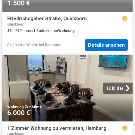
1.500 €
Friedrichsgaber Straße, Quickborn
Quickborn
35
m²
1
Zimmer
1
Badezimmer
Wohnung
Details ansehen
Seit letzter Woche
bei
Rentumo
12 bilder
Wohnung
·
Zur Miete
6.000 €
1 Zimmer Wohnung zu vermieten, Hamburg
Quickborn