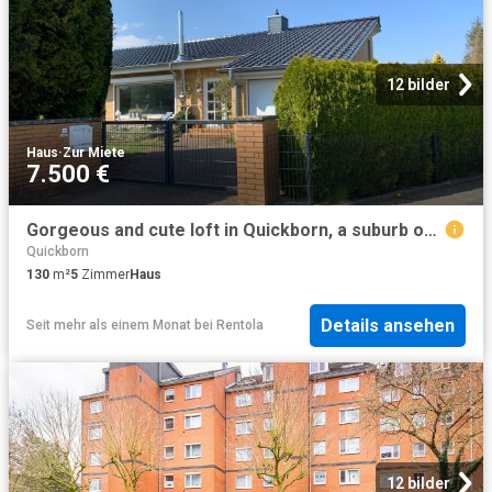
12 bilder
Haus
·
Zur Miete
7.500 €
Gorgeous and cute loft in Quickborn, a suburb of Hamburg Internet 50 MBit
Quickborn
130
m²
5
Zimmer
Haus
Details ansehen
Seit mehr als einem Monat
bei
Rentola
12 bilder