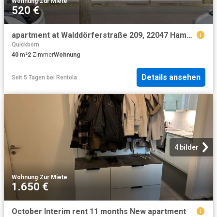
Wohnung
·
Zur Miete
520 €
apartment at Walddörferstraße 209, 22047 Hamburg
Quickborn
40
m²
2
Zimmer
Wohnung
Details ansehen
Seit 5 Tagen
bei
Rentola
4 bilder
Wohnung
·
Zur Miete
1.650 €
October Interim rent 11 months New apartment