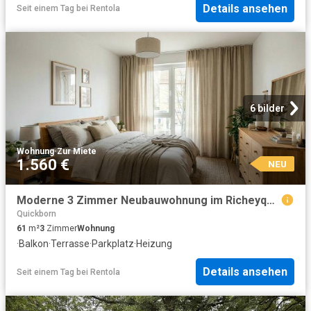
Details ansehen
Seit einem Tag
bei
Rentola
6 bilder
Wohnung
·
Zur Miete
1.560 €
NEU
Moderne 3 Zimmer Neubauwohnung im Richeyquartier zu vermieten!
Quickborn
61
m²
3
Zimmer
Wohnung
·
Balkon
·
Terrasse
·
Parkplatz
·
Heizung
Details ansehen
Seit einem Tag
bei
Rentola