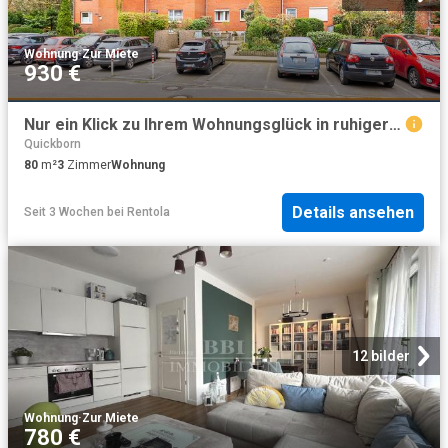
Wohnung
·
Zur Miete
930 €
Nur ein Klick zu Ihrem Wohnungsglück in ruhiger Sackgassenlage in Quickborn: Hausmann Makler
Quickborn
80
m²
3
Zimmer
Wohnung
Details ansehen
Seit 3 Wochen
bei
Rentola
12 bilder
Wohnung
·
Zur Miete
780 €