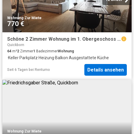
Wohnung
·
Zur Miete
770 €
Schöne 2 Zimmer Wohnung im 1. Obergeschoss mit PKW Stellplatz
Quickborn
64
m²
2
Zimmer
1
Badezimmer
Wohnung
·
Keller
·
Parkplatz
·
Heizung
·
Balkon
·
Ausgestattete Küche
Details ansehen
Seit 6 Tagen
bei
Rentumo
Wohnung
·
Zur Miete