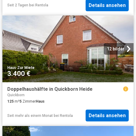
Details ansehen
Seit 2 Tagen
bei
Rentola
12 bilder
Haus
·
Zur Miete
3.400 €
Doppelhaushälfte in Quickborn Heide
Quickborn
125
m²
5
Zimmer
Haus
Details ansehen
Seit mehr als einem Monat
bei
Rentola