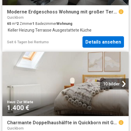
Moderne Erdgeschoss Wohnung mit großer Terrasse im Zentrum von Quickborn
Quickborn
65
m²
2
Zimmer
1
Badezimmer
Wohnung
·
Keller
·
Heizung
·
Terrasse
·
Ausgestattete Küche
Details ansehen
Seit 6 Tagen
bei
Rentumo
10 bilder
Haus
·
Zur Miete
1.400 €
Charmante Doppelhaushälfte in Quickborn mit Garten & Keller
Quickborn