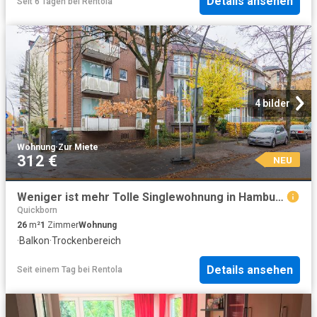
Details ansehen
Seit 6 Tagen
bei
Rentola
4 bilder
Wohnung
·
Zur Miete
312 €
NEU
Weniger ist mehr Tolle Singlewohnung in Hamburg Marienthal: Hausmann Makler
Quickborn
26
m²
1
Zimmer
Wohnung
·
Balkon
·
Trockenbereich
Details ansehen
Seit einem Tag
bei
Rentola