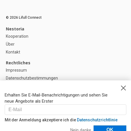
© 2026 Lifull Connect
Nestoria
Kooperation
Über
Kontakt
Rechtliches
Impressum
Datenschutzbestimmungen
Politik zur Verwendung von Cookies
Cookie-Einstellunge
Erhalten Sie E-Mail-Benachrichtigungen und sehen Sie
neue Angebote als Erster
Hilfe
FAQ
Mit der Anmeldung akzeptiere ich die
Datenschutzrichtlinie
Unsere Partner
Filter
OK
Nein danke