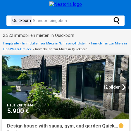
2.322 immobilien mieten in Quickborn
Hauptseite
>
Immobilien zur Miete in Schleswig-Holstein
>
Immobilien zur Miete in
Elbe-Weser-Dreieck
>
Immobilien zur Miete in Quickborn
12 bilder
Haus
·
Zur Miete
5.900 €
Design house with sauna, gym, and garden Quickborn Heide