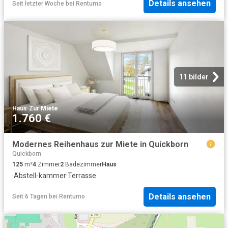
Details ansehen
Seit letzter Woche
bei
Rentumo
11 bilder
Haus
·
Zur Miete
1.760 €
Modernes Reihenhaus zur Miete in Quickborn
Quickborn
125
m²
4
Zimmer
2
Badezimmer
Haus
·
Abstell-kammer
·
Terrasse
Details ansehen
Seit 6 Tagen
bei
Rentumo