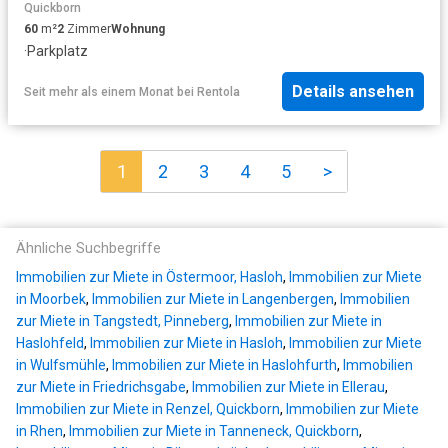
Quickborn
60
m²
2
Zimmer
Wohnung
·
Parkplatz
Details ansehen
Seit mehr als einem Monat
bei
Rentola
1
2
3
4
5
>
Ähnliche Suchbegriffe
Immobilien zur Miete in Östermoor, Hasloh
,
Immobilien zur Miete
in Moorbek
,
Immobilien zur Miete in Langenbergen
,
Immobilien
zur Miete in Tangstedt, Pinneberg
,
Immobilien zur Miete in
Haslohfeld
,
Immobilien zur Miete in Hasloh
,
Immobilien zur Miete
in Wulfsmühle
,
Immobilien zur Miete in Haslohfurth
,
Immobilien
zur Miete in Friedrichsgabe
,
Immobilien zur Miete in Ellerau
,
Immobilien zur Miete in Renzel, Quickborn
,
Immobilien zur Miete
in Rhen
,
Immobilien zur Miete in Tanneneck, Quickborn
,