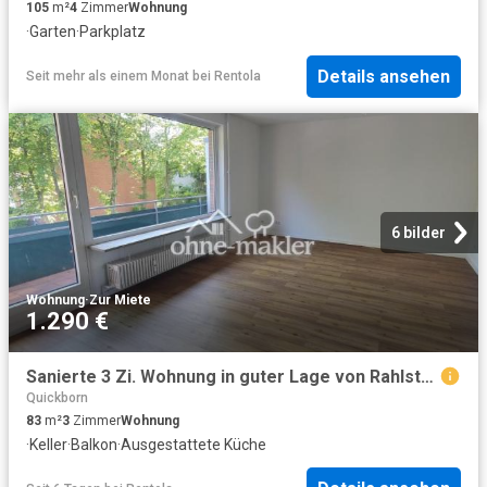
105
m²
4
Zimmer
Wohnung
·
Garten
·
Parkplatz
Details ansehen
Seit mehr als einem Monat
bei
Rentola
6 bilder
Wohnung
·
Zur Miete
1.290 €
Sanierte 3 Zi. Wohnung in guter Lage von Rahlstedt zu mieten
Quickborn
83
m²
3
Zimmer
Wohnung
·
Keller
·
Balkon
·
Ausgestattete Küche