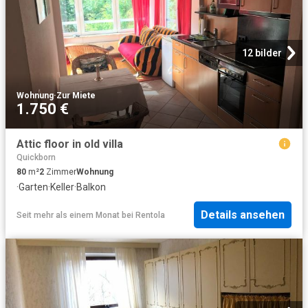
12 bilder
Wohnung
·
Zur Miete
1.750 €
Attic floor in old villa
Quickborn
80
m²
2
Zimmer
Wohnung
·
Garten
·
Keller
·
Balkon
Details ansehen
Seit mehr als einem Monat
bei
Rentola