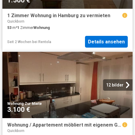
1.500 €
1 Zimmer Wohnung in Hamburg zu vermieten
Quickborn
53
m²
1
Zimmer
Wohnung
Details ansehen
Seit 2 Wochen
bei
Rentola
12 bilder
Wohnung
·
Zur Miete
3.100 €
Wohnung / Appartement möbliert mit eigenem Gartenbereich
Quickborn