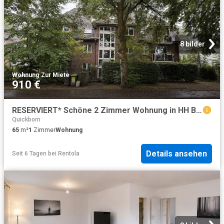
8 bilder
Wohnung
·
Zur Miete
910 €
RESERVIERT* Schöne 2 Zimmer Wohnung in HH Bergstedt
Quickborn
65
m²
1
Zimmer
Wohnung
Details ansehen
Seit 6 Tagen
bei
Rentola