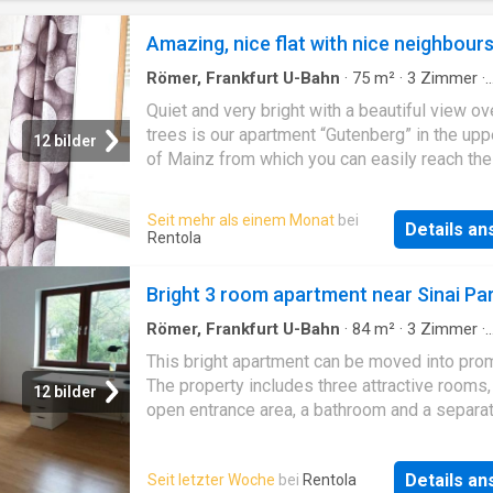
Baumbestand schafft eine außergewöhnlich 
Atmosphäre - ein echtes A
Amazing, nice flat with nice neighbour
Römer, Frankfurt U-Bahn
·
75
m²
·
3
Zimmer
·
Wohnung
Quiet and very bright with a beautiful view ov
trees is our apartment “Gutenberg” in the up
12 bilder
of Mainz from which you can easily reach the 
center on foot. The green belt of Mainz's up
surrounds the western and southern city cent
Seit mehr als einem Monat
bei
Details a
connects it with the districts of Bretzenheim,
Rentola
Weisenau and Hechtsheim. Smaller stores for
needs and several supermarkets are within 
Bright 3 room apartment near Sinai Pa
reach, even without a car
Römer, Frankfurt U-Bahn
·
84
m²
·
3
Zimmer
·
Wohnung
·
Balkon
This bright apartment can be moved into prom
The property includes three attractive rooms,
12 bilder
open entrance area, a bathroom and a separa
guest toilet. A fully equipped kitchen, a stor
and a balcony complete this apartment. The
Details a
Seit letzter Woche
bei
Rentola
apartment is bright and barrier-free accessib