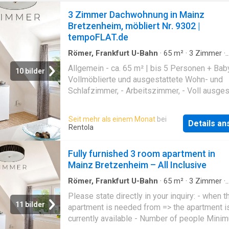
3 Zimmer Dachwohnung in Mainz
Bretzenheim, möbliert Nr. 9302 |
tempoFLAT.de
Römer, Frankfurt U-Bahn
·
65
m²
·
3
Zimmer
·
Wohnung
·
Garten
·
Büroraum
·
Balkon
·
Terras
Allgemein - ca. 65 m² | bis 5 Personen + Bab
10 bilder
Vollmöblierte und ausgestattete Wohn- und
Schlafzimmer, - Arbeitszimmer, - Voll ausges
Küche, - TV, WLAN (100 Mbit), Bettwäsche,
Handtücher und vieles mehr 65m², im 2. OG, 
Seit mehr als einem Monat
bei
Details a
Schlafzimmer, 1 Büro, frisch renoviert, in gut
Rentola
Zustand Maximal 5 Personen, Familien mit K
willkommen, Rauchen im Wohnraum nicht erla
Fully furnished 3 room apartment in
Energieausweis Bedarfsorientierter Energie
Mainz Bretzenheim – All Inclusive
Energieeffizienzklasse E, Energiebedarf 179
kWh/m²a Mietkaution / Mietzinsdepot EUR 3
Römer, Frankfurt U-Bahn
·
65
m²
·
3
Zimmer
·
Wohnung
EUR 1'696.- pro Monat Inkl. Heizung, Strom, 
Please state directly in your inquiry: - when t
Internet ab 11. August 2026 mind. 1 Monat Ba
11 bilder
apartment is needed from => the apartment i
Terrasse / Garten 1 Balkon Garten (zur
currently available - Number of people Mini
Mitbenutzung) Gartensitzplatz (zur Mitbenut