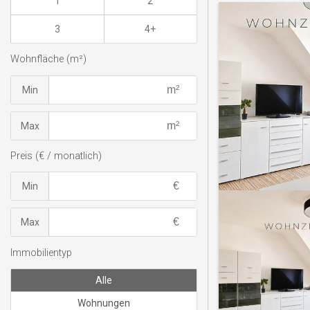
1
2
3
4+
Wohnfläche (m²)
Min
Max
Preis (€ / monatlich)
Min
Max
Immobilientyp
Alle
Wohnungen