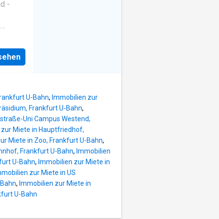
d -
 des
h
n hohen
auf
e einer
findet
t 1987
nsehen
 der
d
nen
mer
hwertig
ahn als
141 m²
Frankfurt U-Bahn
,
Immobilien zur
 mit
präsidium, Frankfurt U-Bahn
,
in
enstraße-Uni Campus Westend,
die
zur Miete in Hauptfriedhof,
ufer
ur Miete in Zoo, Frankfurt U-Bahn
,
Wohnung
hnhof, Frankfurt U-Bahn
,
Immobilien
t
kfurt U-Bahn
,
Immobilien zur Miete in
nem der
mobilien zur Miete in US
 für
-Bahn
,
Immobilien zur Miete in
k ins
kfurt U-Bahn