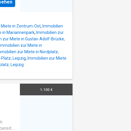
nsehen
 Miete in Zentrum-Ost
,
Immobilien
e in Mariannenpark
,
Immobilien zur
n zur Miete in Gustav-Adolf-Brücke,
Immobilien zur Miete in
mobilien zur Miete in Nordplatz,
-Platz, Leipzig
,
Immobilien zur Miete
latz, Leipzig
1.100 €
üche
·
en
ereit.