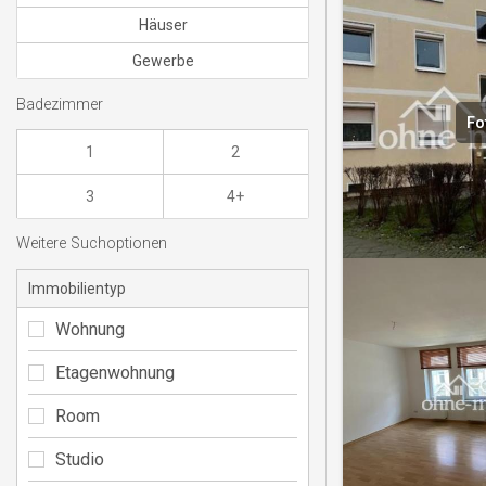
Häuser
Gewerbe
Badezimmer
Fo
1
2
3
4+
Weitere Suchoptionen
Immobilientyp
Wohnung
Etagenwohnung
Room
Studio