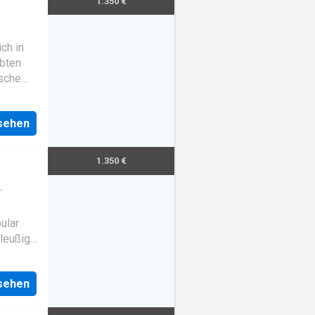
1.350 €
ch in
ebten
ische
er
nd die
nsehen
1.350 €
ular
hleußig.
dows
acter
nsehen