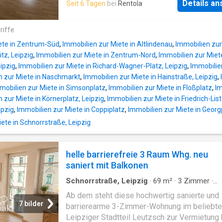
Details a
Seit 6 Tagen
bei
Rentola
riffe
ete in Zentrum-Süd
,
Immobilien zur Miete in Altlindenau
,
Immobilien zur
tz, Leipzig
,
Immobilien zur Miete in Zentrum-Nord
,
Immobilien zur Miet
eipzig
,
Immobilien zur Miete in Richard-Wagner-Platz, Leipzig
,
Immobilie
n zur Miete in Naschmarkt
,
Immobilien zur Miete in Hainstraße, Leipzig
,
mobilien zur Miete in Simsonplatz
,
Immobilien zur Miete in Floßplatz
,
Im
 zur Miete in Körnerplatz, Leipzig
,
Immobilien zur Miete in Friedrich-List
ipzig
,
Immobilien zur Miete in Coppiplatz
,
Immobilien zur Miete in Georgp
te in Schnorrstraße, Leipzig
helle barrierefreie 3 Raum Whg. neu
saniert mit Balkonen
Schnorrstraße, Leipzig
·
69
m²
·
3
Zimmer
·
Wohnung
·
Heizung
·
Balkon
·
Ausgestattete K
Ab dem steht diese hochwertig sanierte und
Aufzug
7 bilder
barrierearme 3-Zimmer-Wohnung im beliebt
Leipziger Stadtteil Leutzsch zur Vermietung b