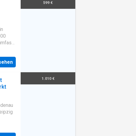
599 €
in
000
umfasst
rch eine
nsehen
1.010 €
t
rkt
indenau
eipzig