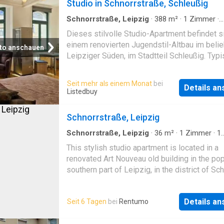
Studio in Schnorrstraße, Schleußig
Schnorrstraße, Leipzig
·
388
m²
·
1
Zimmer
·
Wohnung
Dieses stilvolle Studio-Apartment befindet si
einem renovierten Jugendstil-Altbau im beli
to anschauen
Leipziger Süden, im Stadtteil Schleußig. Typ
Altbaudetails wie Erker und Stuck verleihen d
Wohnung einen besonderen Charakter, währe
Seit mehr als einem Monat
bei
Details a
moderne Aus. Amenities: couples, tv,
Listedbuy
washing_machine, internet
Schnorrstraße, Leipzig
Schnorrstraße, Leipzig
·
36
m²
·
1
Zimmer
·
1
Badezimmer
·
Wohnung
This stylish studio apartment is located in a
renovated Art Nouveau old building in the pop
southern part of Leipzig, in the district of Sc
Typical old building details such as bay win
and stucco give the apartment a special char
Details a
Seit 6 Tagen
bei
Rentumo