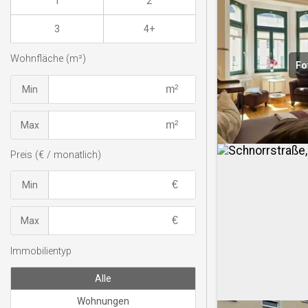
1
2
3
4+
Wohnfläche (m²)
Fo
Min
Max
Preis (€ / monatlich)
Min
Max
Immobilientyp
Alle
Wohnungen