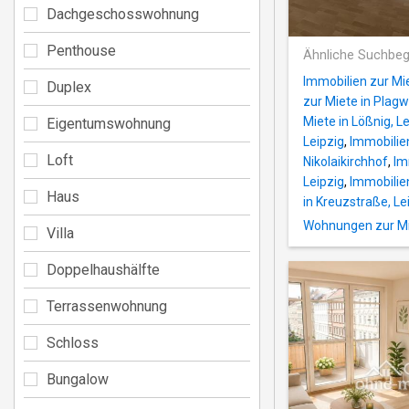
Dachgeschosswohnung
Penthouse
Ähnliche Suchbeg
Immobilien zur Mi
Duplex
zur Miete in Plagwi
Miete in Lößnig, L
Eigentumswohnung
Leipzig
,
Immobilie
Loft
Nikolaikirchhof
,
Im
Leipzig
,
Immobilien
Haus
in Kreuzstraße, Le
Wohnungen zur Mie
Villa
Doppelhaushälfte
Terrassenwohnung
Schloss
Bungalow