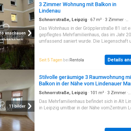
3 Zimmer Wohnung mit Balkon in
Lindenau
Schnorrstraße, Leipzig
·
67
m²
·
3
Zimmer
·
Wohnung
·
Balkon
Das Wohnhaus in der Gröpplerstraße 81 ist e
to anschauen
gepflegtes Mehrfamilienhaus, das im Jahr 2
umfassend saniert wurde. Die Liegenschaft 
mehrere Wohneinheiten und zeichnet sich du
solide Bausubstanz und eine kontinuierliche
Details a
Seit 5 Tagen
bei
Rentola
Instandhaltung aus
Stilvolle geräumige 3 Raumwohnung mi
Balkon in der Nähe vom Lindenauer Ma
Schnorrstraße, Leipzig
·
101
m²
·
3
Zimmer
·
Wohnung
·
Balkon
Das Mehrfamilienhaus befindet sich in Alt L
11 bilder
in Leipzig umitbar in der Nähe vomZentrum L