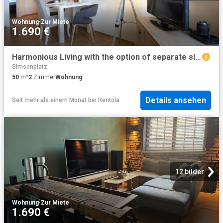
Wohnung
·
Zur Miete
1.690 €
Harmonious Living with the option of separate sleeping & 100 MBit W LAN
Simsonplatz
50
m²
2
Zimmer
Wohnung
Details ansehen
Seit mehr als einem Monat
bei
Rentola
12 bilder
Wohnung
·
Zur Miete
1.690 €