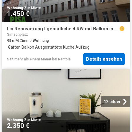
Wohnung
·
Zur Miete
1.450 €
I in Renovierung I gemütliche 4 RW mit Balkon in Gohlis I hochwertige Einbauküche I modernes Bad + Gäste WC I
Simsonplatz
95
m²
4
Zimmer
Wohnung
·
Garten
·
Balkon
·
Ausgestattete Küche
·
Aufzug
Details ansehen
Seit mehr als einem Monat
bei
Rentola
12 bilder
Wohnung
·
Zur Miete
2.350 €