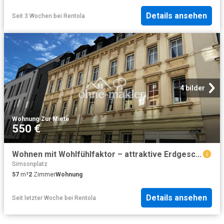
Details ansehen
Seit 3 Wochen
bei
Rentola
4 bilder
Wohnung
·
Zur Miete
550 €
Wohnen mit Wohlfühlfaktor – attraktive Erdgeschosswohnung in Leipzig Lindenau
Simsonplatz
57
m²
2
Zimmer
Wohnung
Details ansehen
Seit letzter Woche
bei
Rentola