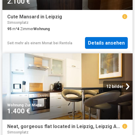
2.100 €
Cute Mansard in Leipzig
Simsonplatz
95
m²
4
Zimmer
Wohnung
Details ansehen
Seit mehr als einem Monat
bei
Rentola
12 bilder
Wohnung
·
Zur Miete
1.400 €
Neat, gorgeous flat located in Leipzig, Leipzig Amsterdam Apartments for Rent
Simsonplatz