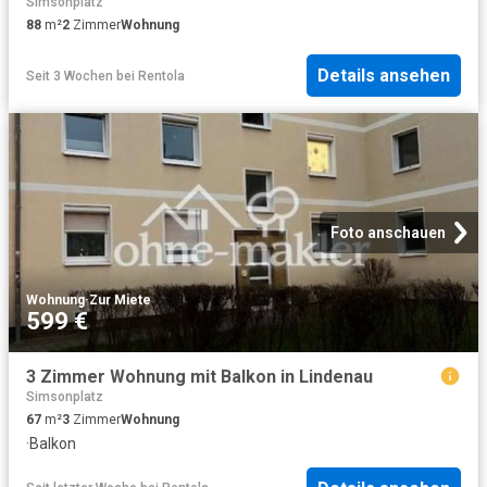
Simsonplatz
88
m²
2
Zimmer
Wohnung
Details ansehen
Seit 3 Wochen
bei
Rentola
Foto anschauen
Wohnung
·
Zur Miete
599 €
3 Zimmer Wohnung mit Balkon in Lindenau
Simsonplatz
67
m²
3
Zimmer
Wohnung
·
Balkon