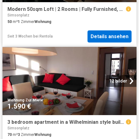
Modern 50sqm Loft | 2 Rooms | Fully Furnished, Leipzig Amsterdam Apartments for Rent
Simsonplatz
50
m²
1
Zimmer
Wohnung
Details ansehen
Seit 3 Wochen
bei
Rentola
12 bilder
Wohnung
·
Zur Miete
1.590 €
3 bedroom apartment in a Wilhelminian style building in Leipzig Lindenau
Simsonplatz
70
m²
3
Zimmer
Wohnung