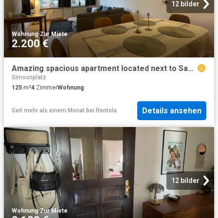
12 bilder
Wohnung
·
Zur Miete
2.200 €
Amazing spacious apartment located next to Sankt Peters church
Simsonplatz
125
m²
4
Zimmer
Wohnung
Details ansehen
Seit mehr als einem Monat
bei
Rentola
12 bilder
Wohnung
·
Zur Miete