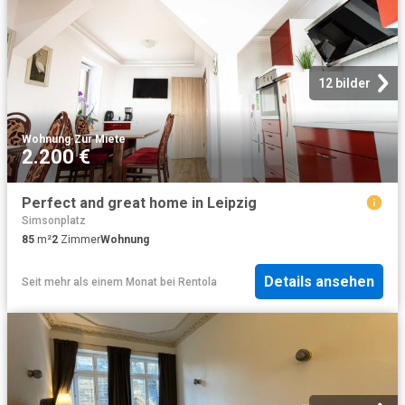
12 bilder
Wohnung
·
Zur Miete
2.200 €
Perfect and great home in Leipzig
Simsonplatz
85
m²
2
Zimmer
Wohnung
Details ansehen
Seit mehr als einem Monat
bei
Rentola