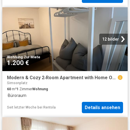
12 bilder
Wohnung
·
Zur Miete
1.200 €
Modern & Cozy 2‑Room Apartment with Home Office in Leipzig‑Altlindenau, Leipzig Amsterdam Apartments for Rent
Simsonplatz
60
m²
1
Zimmer
Wohnung
·
Büroraum
Details ansehen
Seit letzter Woche
bei
Rentola