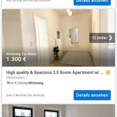
Details ansehen
Seit letzter Woche
bei
Rentola
12 bilder
Wohnung
·
Zur Miete
1.300 €
High quality & Spacious 2.5 Room Apartment w/ Balcony – In Superior Location Near City, Culture & Nature, Leipzig Amsterdam Apartments for Rent
Simsonplatz
70
m²
1
Zimmer
Wohnung
Details ansehen
Seit 3 Wochen
bei
Rentola