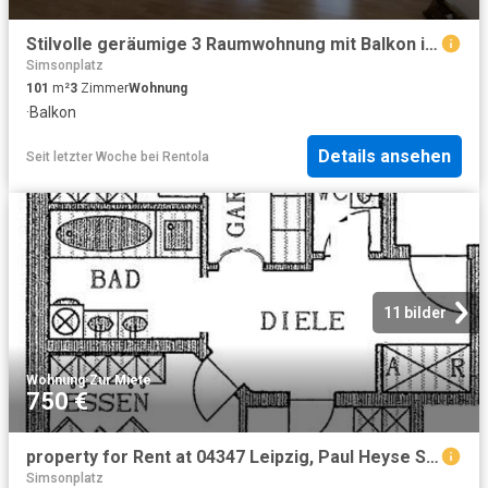
Stilvolle geräumige 3 Raumwohnung mit Balkon in der Nähe vom Lindenauer Markt
Simsonplatz
101
m²
3
Zimmer
Wohnung
·
Balkon
Details ansehen
Seit letzter Woche
bei
Rentola
11 bilder
Wohnung
·
Zur Miete
750 €
property for Rent at 04347 Leipzig, Paul Heyse Straße 6
Simsonplatz