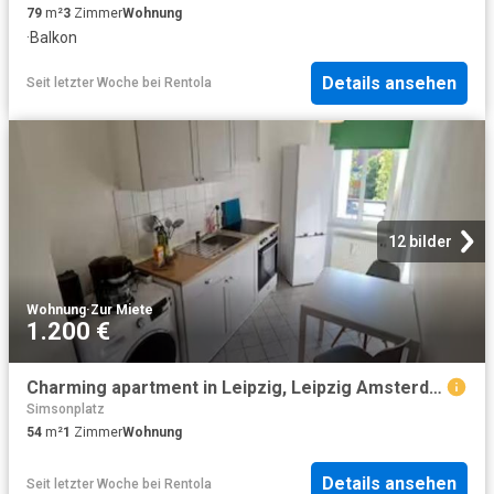
79
m²
3
Zimmer
Wohnung
·
Balkon
Details ansehen
Seit letzter Woche
bei
Rentola
12 bilder
Wohnung
·
Zur Miete
1.200 €
Charming apartment in Leipzig, Leipzig Amsterdam Apartments for Rent
Simsonplatz
54
m²
1
Zimmer
Wohnung
Details ansehen
Seit letzter Woche
bei
Rentola