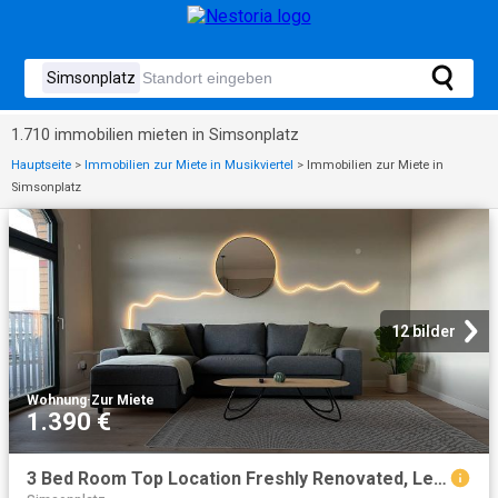
1.710 immobilien mieten in Simsonplatz
Hauptseite
>
Immobilien zur Miete in Musikviertel
>
Immobilien zur Miete in
Simsonplatz
12 bilder
Wohnung
·
Zur Miete
1.390 €
3 Bed Room Top Location Freshly Renovated, Leipzig Amsterdam Apartments for Rent