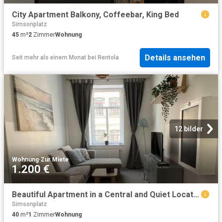
City Apartment Balkony, Coffeebar, King Bed
Simsonplatz
45
m²
2
Zimmer
Wohnung
Details ansehen
Seit mehr als einem Monat
bei
Rentola
12 bilder
Wohnung
·
Zur Miete
1.200 €
Beautiful Apartment in a Central and Quiet Location in Leipzig, Leipzig Amsterdam Apartments for Rent
Simsonplatz
40
m²
1
Zimmer
Wohnung