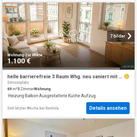
7 bilder
Wohnung
·
Zur Miete
1.100 €
helle barrierefreie 3 Raum Whg. neu saniert mit Balkonen
Simsonplatz
69
m²
3
Zimmer
Wohnung
·
Heizung
·
Balkon
·
Ausgestattete Küche
·
Aufzug
Details ansehen
Seit letzter Woche
bei
Rentola