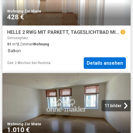
Wohnung
·
Zur Miete
428 €
HELLE 2 RWG MIT PARKETT, TAGESLICHTBAD MIT WANNE UND BALKON IM DG*WE 10* – I.V.K. GmbH – Immobilien Leipzig
Simsonplatz
51
m²
2
Zimmer
Wohnung
·
Balkon
Details ansehen
Seit 2 Wochen
bei
Rentola
11 bilder
Wohnung
·
Zur Miete
1.010 €