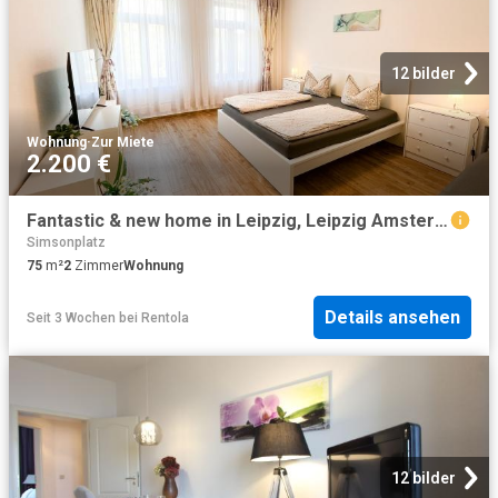
12 bilder
Wohnung
·
Zur Miete
2.200 €
Fantastic & new home in Leipzig, Leipzig Amsterdam Apartments for Rent
Simsonplatz
75
m²
2
Zimmer
Wohnung
Details ansehen
Seit 3 Wochen
bei
Rentola
12 bilder