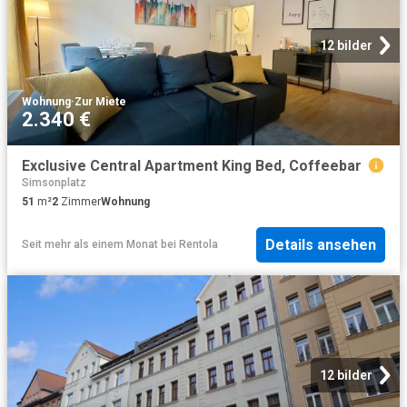
12 bilder
Wohnung
·
Zur Miete
2.340 €
Exclusive Central Apartment King Bed, Coffeebar
Simsonplatz
51
m²
2
Zimmer
Wohnung
Details ansehen
Seit mehr als einem Monat
bei
Rentola
12 bilder