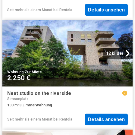
Details ansehen
Seit mehr als einem Monat
bei
Rentola
12 bilder
Wohnung
·
Zur Miete
2.250 €
Neat studio on the riverside
Simsonplatz
100
m²
3
Zimmer
Wohnung
Details ansehen
Seit mehr als einem Monat
bei
Rentola