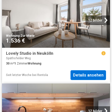
12 bilder
Wohnung
·
Zur Miete
1.536 €
Lovely Studio in Neukölln
Späthsfelder Weg
30
m²
1
Zimmer
Wohnung
Details ansehen
Seit letzter Woche
bei
Rentola
12 bilder