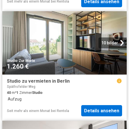
Details ansehen
Seit mehr als einem Monat
bei
Rentola
10 bilder
Studio
·
Zur Miete
1.260 €
Studio zu vermieten in Berlin
Späthsfelder Weg
40
m²
1
Zimmer
Studio
·
Aufzug
Details ansehen
Seit mehr als einem Monat
bei
Rentola