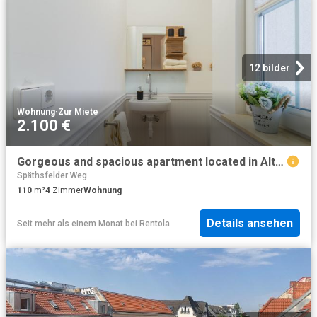
12 bilder
Wohnung
·
Zur Miete
2.100 €
Gorgeous and spacious apartment located in Altglienicke
Späthsfelder Weg
110
m²
4
Zimmer
Wohnung
Details ansehen
Seit mehr als einem Monat
bei
Rentola