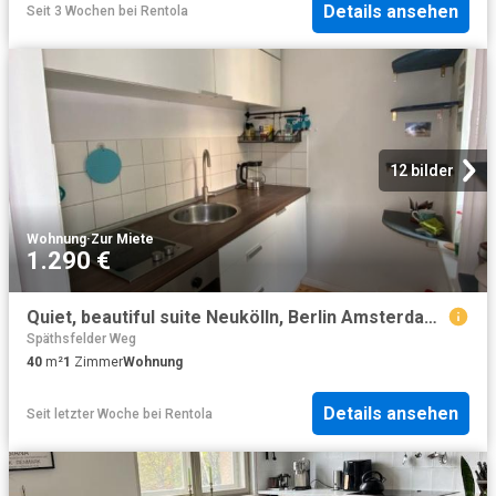
Details ansehen
Seit 3 Wochen
bei
Rentola
12 bilder
Wohnung
·
Zur Miete
1.290 €
Quiet, beautiful suite Neukölln, Berlin Amsterdam Apartments for Rent
Späthsfelder Weg
40
m²
1
Zimmer
Wohnung
Details ansehen
Seit letzter Woche
bei
Rentola