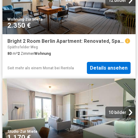
12 bilder
Wohnung
·
Zur Miete
2.350 €
Bright 2 Room Berlin Apartment: Renovated, Spacious, with Balcony & Prime Location INSIDE THE RING BERLIN
Späthsfelder Weg
80
m²
2
Zimmer
Wohnung
Details ansehen
Seit mehr als einem Monat
bei
Rentola
10 bilder
Studio
·
Zur Miete
1.170 €