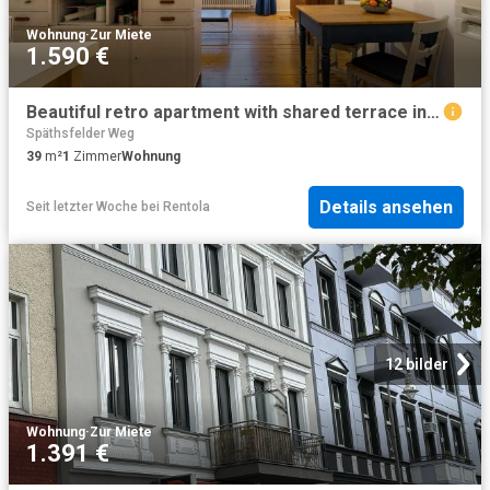
Wohnung
·
Zur Miete
1.590 €
Beautiful retro apartment with shared terrace in the heart of Neukölln, Berlin Amsterdam Apartments for Rent
Späthsfelder Weg
39
m²
1
Zimmer
Wohnung
Details ansehen
Seit letzter Woche
bei
Rentola
12 bilder
Wohnung
·
Zur Miete
1.391 €