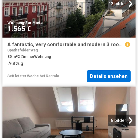
12 bilder
Wohnung
·
Zur Miete
1.565 €
A fantastic, very comfortable and modern 3 room ROOFTOP apartment in the heart of Neukölln Berlin Amsterdam Apartments for Rent
Späthsfelder Weg
80
m²
2
Zimmer
Wohnung
·
Aufzug
Details ansehen
Seit letzter Woche
bei
Rentola
8 bilder