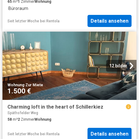
65
m²
1
Zimmer
Wohnung
·
Büroraum
Details ansehen
Seit letzter Woche
bei
Rentola
12 bilder
Wohnung
·
Zur Miete
1.500 €
Charming loft in the heart of Schillerkiez
Späthsfelder Weg
58
m²
2
Zimmer
Wohnung
Details ansehen
Seit letzter Woche
bei
Rentola