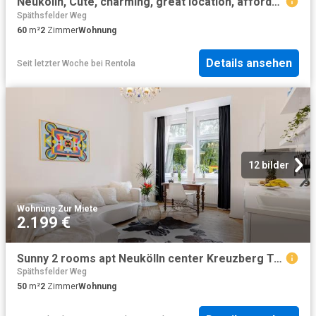
Neukölln, Cute, charming, great location, affordable, Berlin Amsterdam Apartments for Rent
Späthsfelder Weg
60
m²
2
Zimmer
Wohnung
Details ansehen
Seit letzter Woche
bei
Rentola
12 bilder
Wohnung
·
Zur Miete
2.199 €
Sunny 2 rooms apt Neukölln center Kreuzberg Tempelhof Field
Späthsfelder Weg
50
m²
2
Zimmer
Wohnung