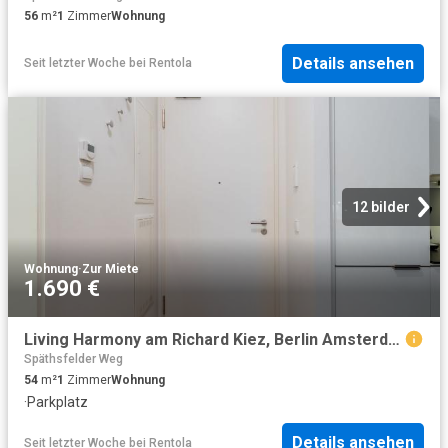
56
m²
1
Zimmer
Wohnung
Details ansehen
Seit letzter Woche
bei
Rentola
12 bilder
Wohnung
·
Zur Miete
1.690 €
Living Harmony am Richard Kiez, Berlin Amsterdam Apartments for Rent
Späthsfelder Weg
54
m²
1
Zimmer
Wohnung
·
Parkplatz
Details ansehen
Seit letzter Woche
bei
Rentola