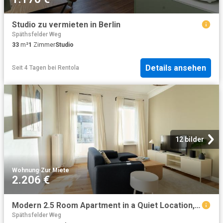
Studio zu vermieten in Berlin
Späthsfelder Weg
33
m²
1
Zimmer
Studio
Details ansehen
Seit 4 Tagen
bei
Rentola
12 bilder
Wohnung
·
Zur Miete
2.206 €
Modern 2.5 Room Apartment in a Quiet Location, Berlin Amsterdam Apartments for Rent
Späthsfelder Weg