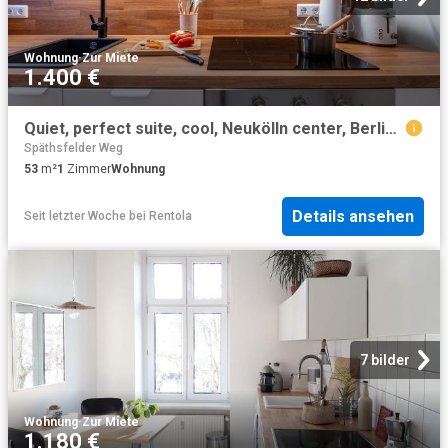
Wohnung
·
Zur Miete
1.400 €
Quiet, perfect suite, cool, Neukölln center, Berlin Amsterdam Apartments for Rent
Späthsfelder Weg
53
m²
1
Zimmer
Wohnung
Details ansehen
Seit letzter Woche
bei
Rentola
7 bilder
Wohnung
·
Zur Miete
1.180 €