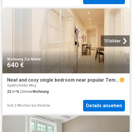
10 bilder
Wohnung
·
Zur Miete
640 €
Neat and cosy single bedroom near popular Tempelhofer Feld
Späthsfelder Weg
23
m²
6
Zimmer
Wohnung
Details ansehen
Seit 2 Wochen
bei
Rentola