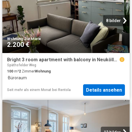
8 bilder
Wohnung
·
Zur Miete
2.200 €
Bright 3 room apartment with balcony in Neukölln | Sublet 11.08.2026–15.05.2027
Späthsfelder Weg
100
m²
2
Zimmer
Wohnung
·
Büroraum
Details ansehen
Seit mehr als einem Monat
bei
Rentola