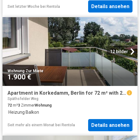
Details ansehen
Seit letzter Woche
bei
Rentola
12 bilder
Wohnung
·
Zur Miete
1.900 €
Apartment in Korkedamm, Berlin for 72 m² with 2 bedrooms
Späthsfelder Weg
72
m²
3
Zimmer
Wohnung
·
Heizung
·
Balkon
Details ansehen
Seit mehr als einem Monat
bei
Rentola