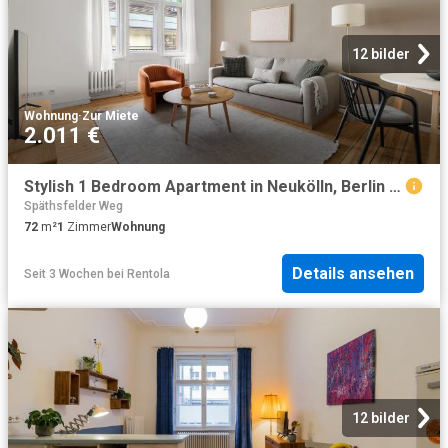
12 bilder
Wohnung
·
Zur Miete
2.011 €
Stylish 1 Bedroom Apartment in Neukölln, Berlin Amsterdam Apartments for Rent
Späthsfelder Weg
72
m²
1
Zimmer
Wohnung
Details ansehen
Seit 3 Wochen
bei
Rentola
12 bilder