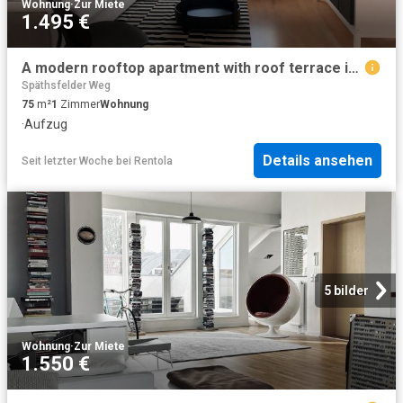
Wohnung
·
Zur Miete
1.495 €
A modern rooftop apartment with roof terrace in the heart of vibrant, up and coming Neukölln Berlin Amsterdam Apartments for Rent
Späthsfelder Weg
75
m²
1
Zimmer
Wohnung
·
Aufzug
Details ansehen
Seit letzter Woche
bei
Rentola
5 bilder
Wohnung
·
Zur Miete
1.550 €