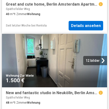
Great and cute home, Berlin Amsterdam Apartments for Rent
Späthsfelder Weg
40
m²
1
Zimmer
Wohnung
Details ansehen
Seit letzter Woche
bei
Rentola
12 bilder
Wohnung
·
Zur Miete
1.500 €
New and fantastic studio in Neukölln, Berlin Amsterdam Apartments for Rent
Späthsfelder Weg
48
m²
1
Zimmer
Wohnung