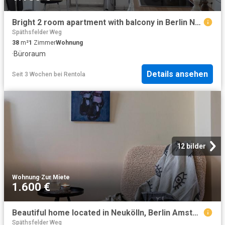
Bright 2 room apartment with balcony in Berlin Neukölln, Berlin Amsterdam Apartments for Rent
Späthsfelder Weg
38
m²
1
Zimmer
Wohnung
·
Büroraum
Details ansehen
Seit 3 Wochen
bei
Rentola
12 bilder
Wohnung
·
Zur Miete
1.600 €
Beautiful home located in Neukölln, Berlin Amsterdam Apartments for Rent
Späthsfelder Weg