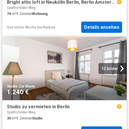
Bright attic loft in Neukölln Berlin, Berlin Amsterdam Apartments for Rent
Späthsfelder Weg
74
m²
1
Zimmer
Wohnung
Details ansehen
Seit letzter Woche
bei
Rentola
12 bilder
Studio
·
Zur Miete
1.240 €
Studio zu vermieten in Berlin
Späthsfelder Weg
30
m²
1
Zimmer
Studio