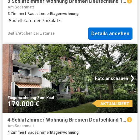
3 Schlafzimmer Wohnung Bremen Deutschland 104436394
Am Sodenmatt
3
Zimmer
1
Badezimmer
Etagenwohnung
·
Abstell-kammer
·
Parkplatz
Details ansehen
Seit 2 Wochen
bei
Listanza
Foto anschauen
Etagenwohnung
·
Zum Kauf
179.000 €
AKTUALISIERT
4 Schlafzimmer Wohnung Bremen Deutschland 104843503
Am Sodenmatt
4
Zimmer
1
Badezimmer
Etagenwohnung