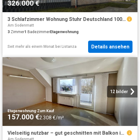
326.000 €
3 Schlafzimmer Wohnung Stuhr Deutschland 100721007
Am Sodenmatt
3
Zimmer
1
Badezimmer
Etagenwohnung
Details ansehen
Seit mehr als einem Monat
bei
Listanza
12 bilder
Etagenwohnung
·
Zum Kauf
157.000 €
2.308 €/m²
Vielseitig nutzbar – gut geschnitten mit Balkon in Delmenhorst
Am Sodenmatt