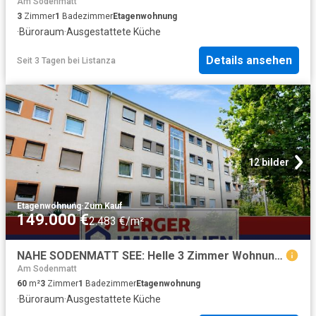
Am Sodenmatt
3
Zimmer
1
Badezimmer
Etagenwohnung
·
Büroraum
·
Ausgestattete Küche
Details ansehen
Seit 3 Tagen
bei
Listanza
12 bilder
Etagenwohnung
·
Zum Kauf
149.000 €
2.483 €/m²
NAHE SODENMATT SEE: Helle 3 Zimmer Wohnung mit sonniger Loggia
Am Sodenmatt
60
m²
3
Zimmer
1
Badezimmer
Etagenwohnung
·
Büroraum
·
Ausgestattete Küche