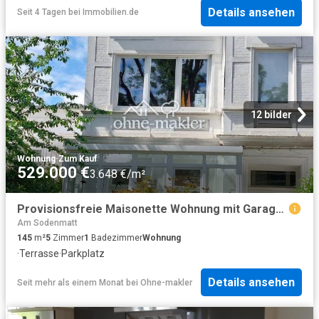
Details ansehen
Seit 4 Tagen
bei
Immobilien.de
12 bilder
Wohnung
·
Zum Kauf
529.000 €
3.648 €/m²
Provisionsfreie Maisonette Wohnung mit Garage und Gartenanteil in der Bremer Neustadt
Am Sodenmatt
145
m²
5
Zimmer
1
Badezimmer
Wohnung
·
Terrasse
·
Parkplatz
Details ansehen
Seit mehr als einem Monat
bei
Ohne-makler