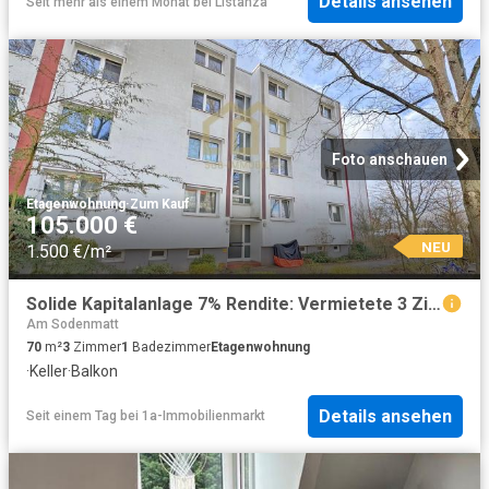
Details ansehen
Seit mehr als einem Monat
bei
Listanza
Foto anschauen
Etagenwohnung
·
Zum Kauf
105.000 €
NEU
1.500 €/m²
Solide Kapitalanlage 7% Rendite: Vermietete 3 Zimmer Wohnung + Balkon in ruhiger Lage Erbpacht
Am Sodenmatt
70
m²
3
Zimmer
1
Badezimmer
Etagenwohnung
·
Keller
·
Balkon
Details ansehen
Seit einem Tag
bei
1a-Immobilienmarkt