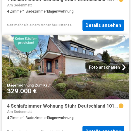
Am Sodenmatt
4
Zimmer
1
Badezimmer
Etagenwohnung
Details ansehen
Seit mehr als einem Monat
bei
Listanza
Foto anschauen
Etagenwohnung
·
Zum Kauf
329.000 €
4 Schlafzimmer Wohnung Stuhr Deutschland 101064529
Am Sodenmatt
4
Zimmer
1
Badezimmer
Etagenwohnung