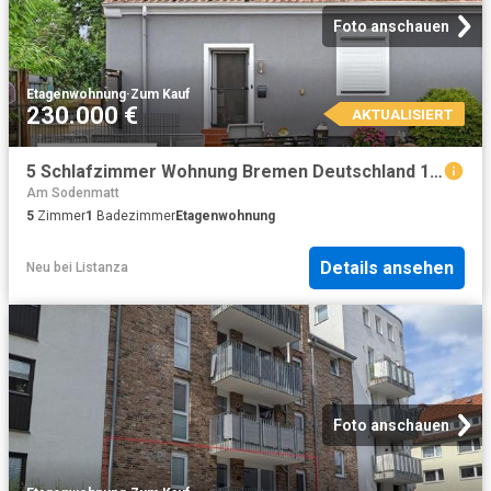
Foto anschauen
Etagenwohnung
·
Zum Kauf
230.000 €
AKTUALISIERT
5 Schlafzimmer Wohnung Bremen Deutschland 104865978
Am Sodenmatt
5
Zimmer
1
Badezimmer
Etagenwohnung
Details ansehen
Neu
bei
Listanza
Foto anschauen