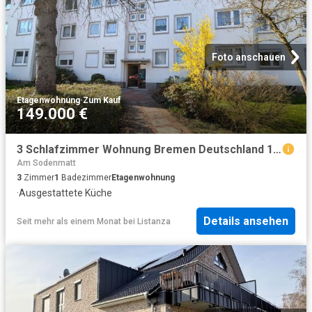
Foto anschauen
Etagenwohnung
·
Zum Kauf
149.000 €
3 Schlafzimmer Wohnung Bremen Deutschland 101452628
Am Sodenmatt
3
Zimmer
1
Badezimmer
Etagenwohnung
·
Ausgestattete Küche
Details ansehen
Seit mehr als einem Monat
bei
Listanza