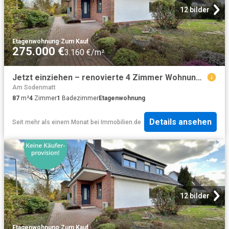
12 bilder
Etagenwohnung
·
Zum Kauf
275.000 €
3.160 €/m²
Jetzt einziehen – renovierte 4 Zimmer Wohnung in Varrel!
Am Sodenmatt
87
m²
4
Zimmer
1
Badezimmer
Etagenwohnung
Details ansehen
Seit mehr als einem Monat
bei
Immobilien.de
12 bilder
Etagenwohnung
·
Zum Kauf