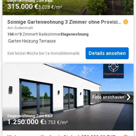
Etagenwohnung
·
Zum Kauf
315.000 €
3.028 €/m²
Sonnige Gartenwohnung 3 Zimmer ohne Provision
Am Sodenmatt
104
m²
3
Zimmer
1
Badezimmer
Etagenwohnung
·
Garten
·
Heizung
·
Terrasse
Details ansehen
Seit letzter Woche
bei
1a-Immobilienmarkt
Foto anschauen
Etagenwohnung
·
Zum Kauf
1.250.000 €
3.753 €/m²