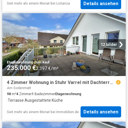
Details ansehen
Seit mehr als einem Monat
bei
Listanza
12 bilder
Etagenwohnung
·
Zum Kauf
235.000 €
2.397 €/m²
4 Zimmer Wohnung in Stuhr Varrel mit Dachterrasse!
Am Sodenmatt
98
m²
4
Zimmer
1
Badezimmer
Etagenwohnung
·
Terrasse
·
Ausgestattete Küche
Details ansehen
Seit mehr als einem Monat
bei
Immobilien.de