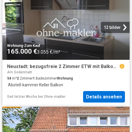
12 bilder
Wohnung
·
Zum Kauf
165.000 €
3.055 €/m²
Neustadt: bezugsfreie 2 Zimmer ETW mit Balkon im beliebten Flüsseviertel in der Bremer Neustadt
Am Sodenmatt
54
m²
2
Zimmer
1
Badezimmer
Wohnung
·
Abstell-kammer
·
Keller
·
Balkon
Details ansehen
Seit letzter Woche
bei
Ohne-makler