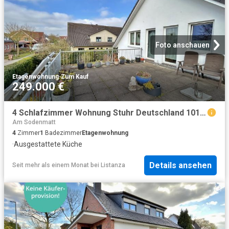
Foto anschauen
Etagenwohnung
·
Zum Kauf
249.000 €
4 Schlafzimmer Wohnung Stuhr Deutschland 101563675
Am Sodenmatt
4
Zimmer
1
Badezimmer
Etagenwohnung
·
Ausgestattete Küche
Details ansehen
Seit mehr als einem Monat
bei
Listanza