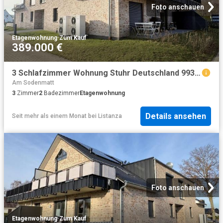
Foto anschauen
Etagenwohnung
·
Zum Kauf
389.000 €
3 Schlafzimmer Wohnung Stuhr Deutschland 99376859
Am Sodenmatt
3
Zimmer
2
Badezimmer
Etagenwohnung
Details ansehen
Seit mehr als einem Monat
bei
Listanza
Foto anschauen
Etagenwohnung
·
Zum Kauf