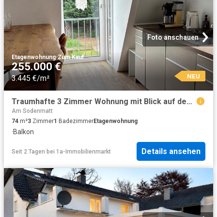
Foto anschauen
Etagenwohnung
·
Zum Kauf
255.000 €
NEU
3.445 €/m²
Traumhafte 3 Zimmer Wohnung mit Blick auf den Teich
Am Sodenmatt
74
m²
3
Zimmer
1
Badezimmer
Etagenwohnung
·
Balkon
Details ansehen
Seit 2 Tagen
bei
1a-Immobilienmarkt