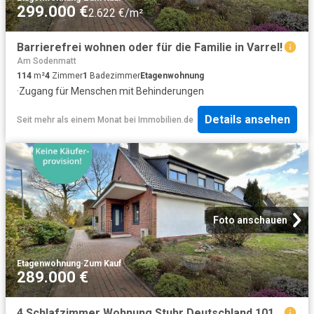
299.000 €
2.622 €/m²
Barrierefrei wohnen oder für die Familie in Varrel!
Am Sodenmatt
114
m²
4
Zimmer
1
Badezimmer
Etagenwohnung
·
Zugang für Menschen mit Behinderungen
Details ansehen
Seit mehr als einem Monat
bei
Immobilien.de
Foto anschauen
Etagenwohnung
·
Zum Kauf
289.000 €
4 Schlafzimmer Wohnung Stuhr Deutschland 101064532