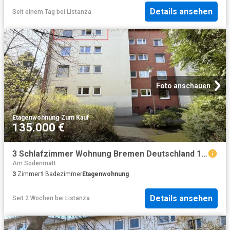
Details ansehen
Seit einem Tag
bei
Listanza
Foto anschauen
Etagenwohnung
·
Zum Kauf
135.000 €
3 Schlafzimmer Wohnung Bremen Deutschland 104228236
Am Sodenmatt
3
Zimmer
1
Badezimmer
Etagenwohnung
Details ansehen
Seit 2 Wochen
bei
Listanza