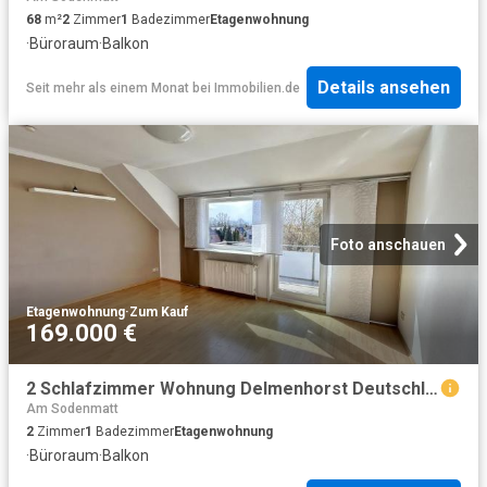
68
m²
2
Zimmer
1
Badezimmer
Etagenwohnung
·
Büroraum
·
Balkon
Details ansehen
Seit mehr als einem Monat
bei
Immobilien.de
Foto anschauen
Etagenwohnung
·
Zum Kauf
169.000 €
2 Schlafzimmer Wohnung Delmenhorst Deutschland 101156702
Am Sodenmatt
2
Zimmer
1
Badezimmer
Etagenwohnung
·
Büroraum
·
Balkon