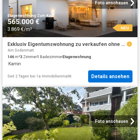
Foto anschauen
Etagenwohnung
·
Zum Kauf
565.000 €
NEU
3.869 €/m²
Exklusiv Eigentumswohnung zu verkaufen ohne Makler
Am Sodenmatt
146
m²
3
Zimmer
1
Badezimmer
Etagenwohnung
·
Kamin
Details ansehen
Seit 2 Tagen
bei
1a-Immobilienmarkt
Foto anschauen