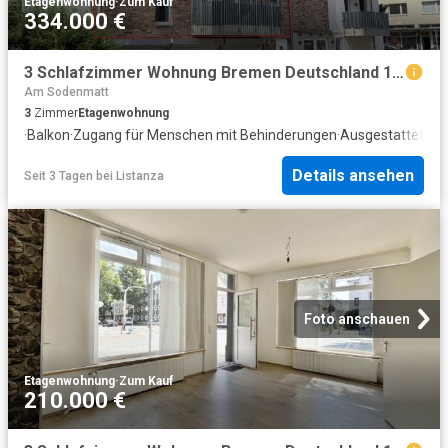
Etagenwohnung
·
Zum Kauf
334.000 €
3 Schlafzimmer Wohnung Bremen Deutschland 104804064
Am Sodenmatt
3
Zimmer
Etagenwohnung
·
Balkon
·
Zugang für Menschen mit Behinderungen
·
Ausgestattete K
Details ansehen
Seit 3 Tagen
bei
Listanza
Foto anschauen
Etagenwohnung
·
Zum Kauf
210.000 €