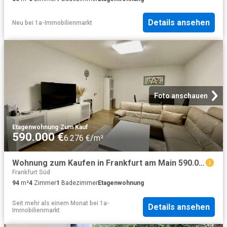
Details ansehen
Neu
bei
1a-Immobilienmarkt
Foto anschauen
Etagenwohnung
·
Zum Kauf
590.000 €
6.276 €/m²
Wohnung zum Kaufen in Frankfurt am Main 590.000,00 EUR 94 m²
Frankfurt Süd
94
m²
4
Zimmer
1
Badezimmer
Etagenwohnung
Seit mehr als einem Monat
bei
1a-
Details ansehen
Immobilienmarkt