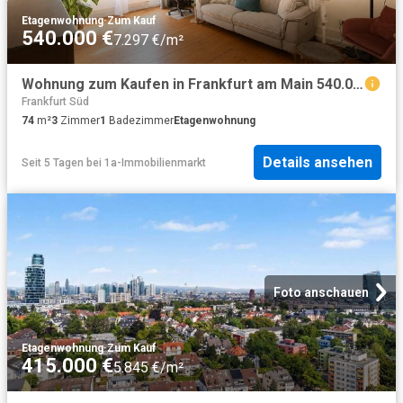
Etagenwohnung
·
Zum Kauf
540.000 €
7.297 €/m²
Wohnung zum Kaufen in Frankfurt am Main 540.000,00 EUR 74 m²
Frankfurt Süd
74
m²
3
Zimmer
1
Badezimmer
Etagenwohnung
Details ansehen
Seit 5 Tagen
bei
1a-Immobilienmarkt
Foto anschauen
Etagenwohnung
·
Zum Kauf
415.000 €
5.845 €/m²