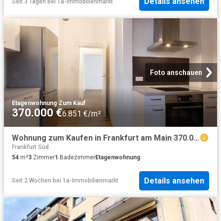
Details ansehen
Seit 3 Tagen
bei
1a-Immobilienmarkt
Foto anschauen
Etagenwohnung
·
Zum Kauf
370.000 €
6.851 €/m²
Wohnung zum Kaufen in Frankfurt am Main 370.000,00 EUR 54.84 m²
Frankfurt Süd
54
m²
3
Zimmer
1
Badezimmer
Etagenwohnung
Details ansehen
Seit 2 Wochen
bei
1a-Immobilienmarkt