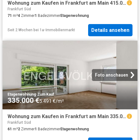
Wohnung zum Kaufen in Frankfurt am Main 415.000,00 EUR 71.5 m²
Frankfurt Süd
71
m²
4
Zimmer
1
Badezimmer
Etagenwohnung
Details ansehen
Seit 2 Wochen
bei
1a-Immobilienmarkt
Foto anschauen
Etagenwohnung
·
Zum Kauf
335.000 €
5.491 €/m²
Wohnung zum Kaufen in Frankfurt am Main 335.000,00 EUR 61.59 m²
Frankfurt Süd
61
m²
2
Zimmer
1
Badezimmer
Etagenwohnung