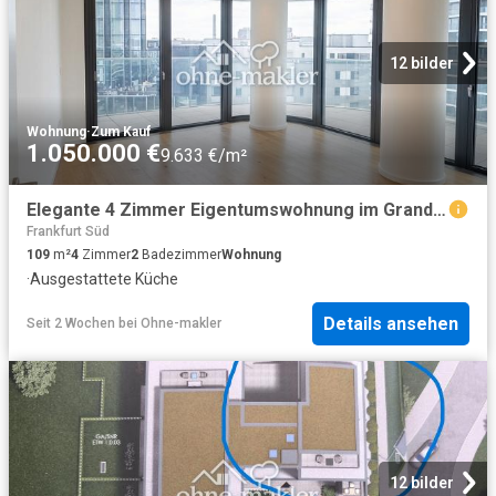
12 bilder
Wohnung
·
Zum Kauf
1.050.000 €
9.633 €/m²
Elegante 4 Zimmer Eigentumswohnung im Grand Tower – Exklusives Wohnen über den Dächern Frankfurts
Frankfurt Süd
109
m²
4
Zimmer
2
Badezimmer
Wohnung
·
Ausgestattete Küche
Details ansehen
Seit 2 Wochen
bei
Ohne-makler
12 bilder