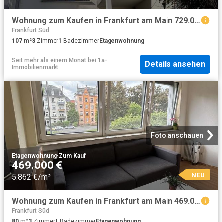
Wohnung zum Kaufen in Frankfurt am Main 729.000,00 EUR 107 m²
Frankfurt Süd
107
m²
3
Zimmer
1
Badezimmer
Etagenwohnung
Seit mehr als einem Monat
bei
1a-
Details ansehen
Immobilienmarkt
Foto anschauen
Etagenwohnung
·
Zum Kauf
469.000 €
NEU
5.862 €/m²
Wohnung zum Kaufen in Frankfurt am Main 469.000,00 EUR 80 m²
Frankfurt Süd
80
m²
3
Zimmer
1
Badezimmer
Etagenwohnung