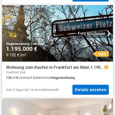
Foto anschauen
Etagenwohnung
·
Zum Kauf
1.195.000 €
NEU
9.192 €/m²
Wohnung zum Kaufen in Frankfurt am Main 1.195.000,00 EUR 130 m²
Frankfurt Süd
130
m²
6
Zimmer
1
Badezimmer
Etagenwohnung
Details ansehen
Seit 2 Tagen
bei
1a-Immobilienmarkt