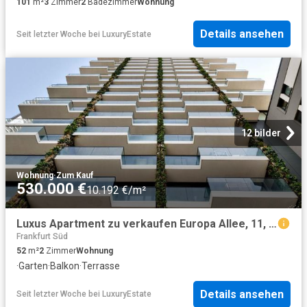
101
m²
3
Zimmer
2
Badezimmer
Wohnung
Details ansehen
Seit letzter Woche
bei
LuxuryEstate
12 bilder
Wohnung
·
Zum Kauf
530.000 €
10.192 €/m²
Luxus Apartment zu verkaufen Europa Allee, 11, Frankfurt am Main, Regierungsbezirk Darmstadt, Hessen
Frankfurt Süd
52
m²
2
Zimmer
Wohnung
·
Garten
·
Balkon
·
Terrasse
Details ansehen
Seit letzter Woche
bei
LuxuryEstate