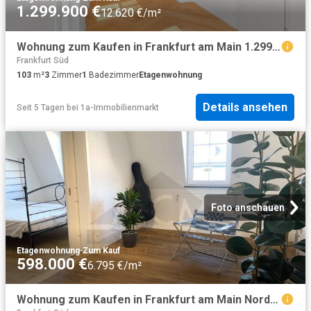
1.299.900 €
12.620 €/m²
Wohnung zum Kaufen in Frankfurt am Main 1.299.900,00 EUR 103.13 m²
Frankfurt Süd
103
m²
3
Zimmer
1
Badezimmer
Etagenwohnung
Details ansehen
Seit 5 Tagen
bei
1a-Immobilienmarkt
Foto anschauen
Etagenwohnung
·
Zum Kauf
598.000 €
6.795 €/m²
Wohnung zum Kaufen in Frankfurt am Main Nordend 598.000,00 EUR 88 m²