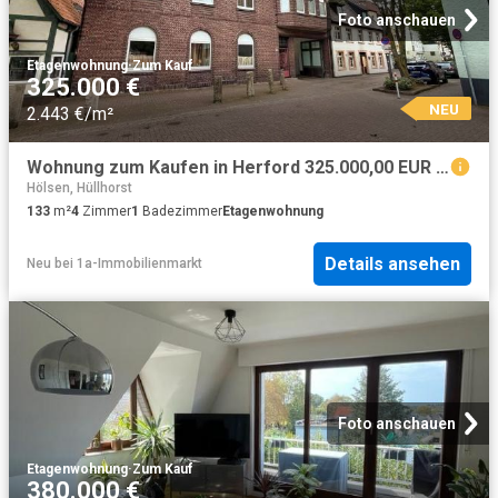
Foto anschauen
Etagenwohnung
·
Zum Kauf
325.000 €
NEU
2.443 €/m²
Wohnung zum Kaufen in Herford 325.000,00 EUR 133 m²
Hölsen, Hüllhorst
133
m²
4
Zimmer
1
Badezimmer
Etagenwohnung
Details ansehen
Neu
bei
1a-Immobilienmarkt
Foto anschauen
Etagenwohnung
·
Zum Kauf
380.000 €