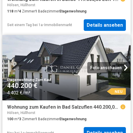
Hölsen, Hüllhorst
118
m²
4
Zimmer
1
Badezimmer
Etagenwohnung
Details ansehen
Seit einem Tag
bei
1a-Immobilienmarkt
Foto anschauen
Etagenwohnung
·
Zum Kauf
440.200 €
NEU
4.402 €/m²
Wohnung zum Kaufen in Bad Salzuflen 440.200,00 EUR 100.05 m²
Hölsen, Hüllhorst
100
m²
3
Zimmer
1
Badezimmer
Etagenwohnung
Details ansehen
Neu
bei
1a-Immobilienmarkt