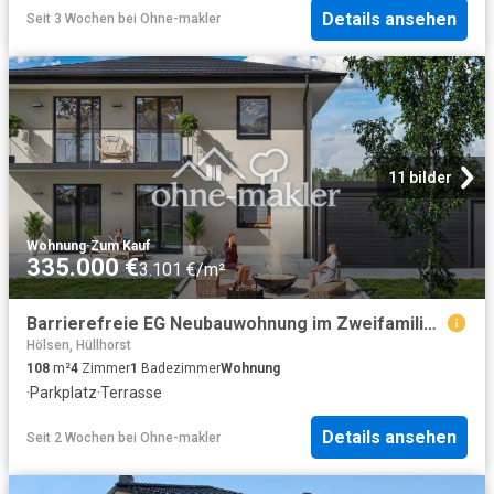
Details ansehen
Seit 3 Wochen
bei
Ohne-makler
11 bilder
Wohnung
·
Zum Kauf
335.000 €
3.101 €/m²
Barrierefreie EG Neubauwohnung im Zweifamilienhaus – Wohnen wie im Bungalow
Hölsen, Hüllhorst
108
m²
4
Zimmer
1
Badezimmer
Wohnung
·
Parkplatz
·
Terrasse
Details ansehen
Seit 2 Wochen
bei
Ohne-makler