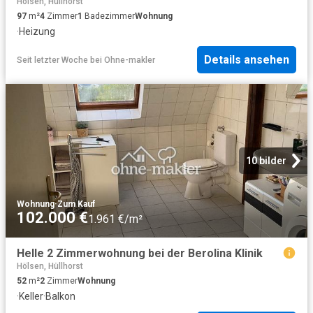
Hölsen, Hüllhorst
97
m²
4
Zimmer
1
Badezimmer
Wohnung
·
Heizung
Details ansehen
Seit letzter Woche
bei
Ohne-makler
10 bilder
Wohnung
·
Zum Kauf
102.000 €
1.961 €/m²
Helle 2 Zimmerwohnung bei der Berolina Klinik
Hölsen, Hüllhorst
52
m²
2
Zimmer
Wohnung
·
Keller
·
Balkon