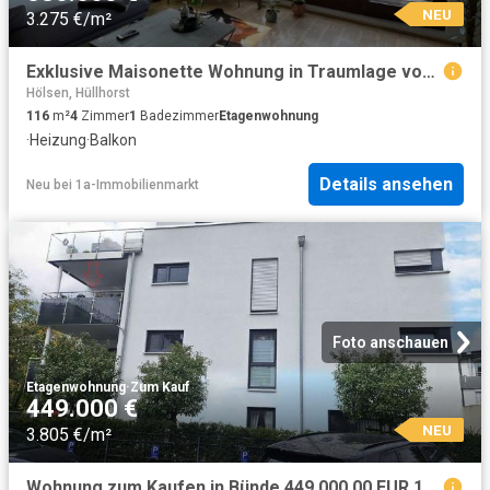
NEU
3.275 €/m²
Exklusive Maisonette Wohnung in Traumlage von Bad Salzuflen
Hölsen, Hüllhorst
116
m²
4
Zimmer
1
Badezimmer
Etagenwohnung
·
Heizung
·
Balkon
Details ansehen
Neu
bei
1a-Immobilienmarkt
Foto anschauen
Etagenwohnung
·
Zum Kauf
449.000 €
NEU
3.805 €/m²
Wohnung zum Kaufen in Bünde 449.000,00 EUR 118 m²