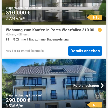
Etagenwohnung
·
Zum Kauf
310.000 €
NEU
3.734 €/m²
Wohnung zum Kaufen in Porta Westfalica 310.000,00 EUR 83 m²
Hölsen, Hüllhorst
83
m²
3
Zimmer
1
Badezimmer
Etagenwohnung
Details ansehen
Neu
bei
1a-Immobilienmarkt
Foto anschauen
Etagenwohnung
·
Zum Kauf
290.000 €
NEU
3.536 €/m²