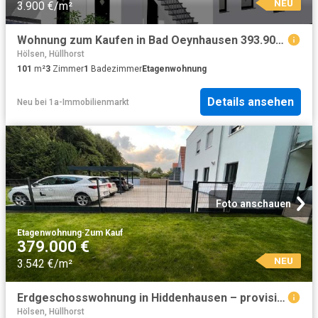
NEU
3.900 €/m²
Wohnung zum Kaufen in Bad Oeynhausen 393.900,00 EUR 101 m²
Hölsen, Hüllhorst
101
m²
3
Zimmer
1
Badezimmer
Etagenwohnung
Details ansehen
Neu
bei
1a-Immobilienmarkt
Foto anschauen
Etagenwohnung
·
Zum Kauf
379.000 €
NEU
3.542 €/m²
Erdgeschosswohnung in Hiddenhausen – provisionsfrei zu verkaufen
Hölsen, Hüllhorst