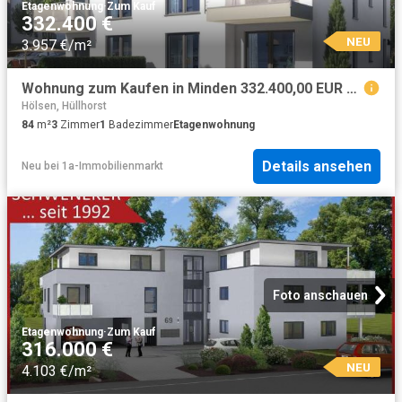
Etagenwohnung
·
Zum Kauf
332.400 €
NEU
3.957 €/m²
Wohnung zum Kaufen in Minden 332.400,00 EUR 84 m²
Hölsen, Hüllhorst
84
m²
3
Zimmer
1
Badezimmer
Etagenwohnung
Details ansehen
Neu
bei
1a-Immobilienmarkt
Foto anschauen
Etagenwohnung
·
Zum Kauf
316.000 €
NEU
4.103 €/m²