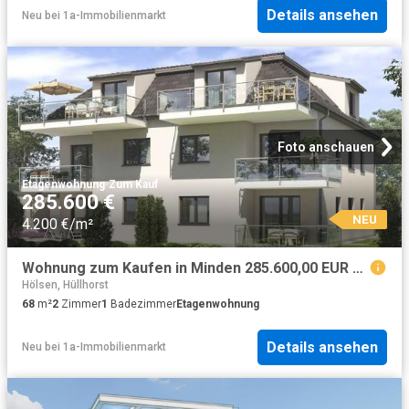
Details ansehen
Neu
bei
1a-Immobilienmarkt
Foto anschauen
Etagenwohnung
·
Zum Kauf
285.600 €
NEU
4.200 €/m²
Wohnung zum Kaufen in Minden 285.600,00 EUR 68.89 m²
Hölsen, Hüllhorst
68
m²
2
Zimmer
1
Badezimmer
Etagenwohnung
Details ansehen
Neu
bei
1a-Immobilienmarkt