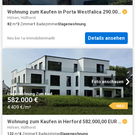
Wohnung zum Kaufen in Porta Westfalica 290.000,00 EUR 82.5 m²
Hölsen, Hüllhorst
82
m²
3
Zimmer
1
Badezimmer
Etagenwohnung
Details ansehen
Neu
bei
1a-Immobilienmarkt
Foto anschauen
Etagenwohnung
·
Zum Kauf
582.000 €
NEU
4.409 €/m²
Wohnung zum Kaufen in Herford 582.000,00 EUR 132 m²
Hölsen, Hüllhorst
132
m²
4
Zimmer
1
Badezimmer
Etagenwohnung