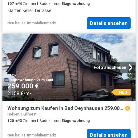
107
m²
4
Zimmer
1
Badezimmer
Etagenwohnung
·
Garten
·
Keller
·
Terrasse
Details ansehen
Neu
bei
1a-Immobilienmarkt
Foto anschauen
Etagenwohnung
·
Zum Kauf
259.000 €
NEU
2.158 €/m²
Wohnung zum Kaufen in Bad Oeynhausen 259.000,00 EUR 120 m²
Hölsen, Hüllhorst
120
m²
3
Zimmer
1
Badezimmer
Etagenwohnung
Details ansehen
Neu
bei
1a-Immobilienmarkt