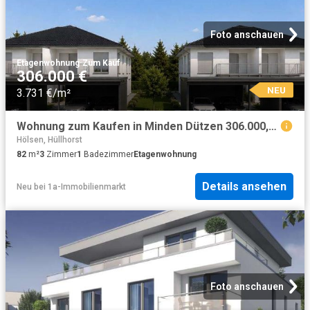
Foto anschauen
Etagenwohnung
·
Zum Kauf
306.000 €
NEU
3.731 €/m²
Wohnung zum Kaufen in Minden Dützen 306.000,00 EUR 82 m²
Hölsen, Hüllhorst
82
m²
3
Zimmer
1
Badezimmer
Etagenwohnung
Details ansehen
Neu
bei
1a-Immobilienmarkt
Foto anschauen