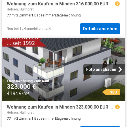
Wohnung zum Kaufen in Minden 316.000,00 EUR 77 m²
Hölsen, Hüllhorst
77
m²
2
Zimmer
1
Badezimmer
Etagenwohnung
Details ansehen
Neu
bei
1a-Immobilienmarkt
Foto anschauen
Etagenwohnung
·
Zum Kauf
323.000 €
NEU
4.194 €/m²
Wohnung zum Kaufen in Minden 323.000,00 EUR 77 m²
Hölsen, Hüllhorst
77
m²
2
Zimmer
1
Badezimmer
Etagenwohnung