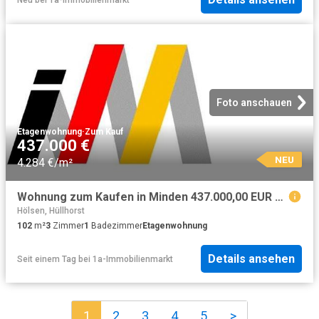
Foto anschauen
Etagenwohnung
·
Zum Kauf
437.000 €
NEU
4.284 €/m²
Wohnung zum Kaufen in Minden 437.000,00 EUR 102 m²
Hölsen, Hüllhorst
102
m²
3
Zimmer
1
Badezimmer
Etagenwohnung
Details ansehen
Seit einem Tag
bei
1a-Immobilienmarkt
1
2
3
4
5
>