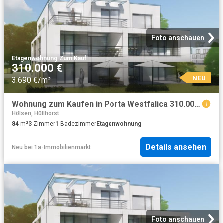
Foto anschauen
Etagenwohnung
·
Zum Kauf
310.000 €
NEU
3.690 €/m²
Wohnung zum Kaufen in Porta Westfalica 310.000,00 EUR 84 m²
Hölsen, Hüllhorst
84
m²
3
Zimmer
1
Badezimmer
Etagenwohnung
Details ansehen
Neu
bei
1a-Immobilienmarkt
Foto anschauen