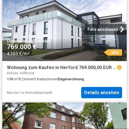
Foto anschauen
Etagenwohnung
·
Zum Kauf
769.000 €
NEU
4.369 €/m²
Wohnung zum Kaufen in Herford 769.000,00 EUR 176.12 m²
Hölsen, Hüllhorst
176
m²
3
Zimmer
1
Badezimmer
Etagenwohnung
Details ansehen
Neu
bei
1a-Immobilienmarkt