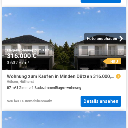
Foto anschauen
Etagenwohnung
·
Zum Kauf
316.000 €
NEU
3.632 €/m²
Wohnung zum Kaufen in Minden Dützen 316.000,00 EUR 87 m²
Hölsen, Hüllhorst
87
m²
3
Zimmer
1
Badezimmer
Etagenwohnung
Details ansehen
Neu
bei
1a-Immobilienmarkt