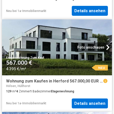
Details ansehen
Neu
bei
1a-Immobilienmarkt
Foto anschauen
Etagenwohnung
·
Zum Kauf
567.000 €
NEU
4.395 €/m²
Wohnung zum Kaufen in Herford 567.000,00 EUR 129 m²
Hölsen, Hüllhorst
129
m²
4
Zimmer
1
Badezimmer
Etagenwohnung
Details ansehen
Neu
bei
1a-Immobilienmarkt