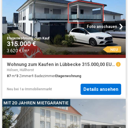
Foto anschauen
Etagenwohnung
·
Zum Kauf
315.000 €
NEU
3.620 €/m²
Wohnung zum Kaufen in Lübbecke 315.000,00 EUR 87 m²
Hölsen, Hüllhorst
87
m²
3
Zimmer
1
Badezimmer
Etagenwohnung
Details ansehen
Neu
bei
1a-Immobilienmarkt