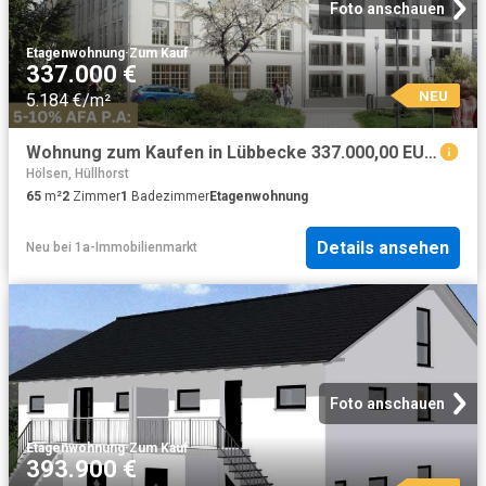
Foto anschauen
Etagenwohnung
·
Zum Kauf
337.000 €
NEU
5.184 €/m²
Wohnung zum Kaufen in Lübbecke 337.000,00 EUR 65 m²
Hölsen, Hüllhorst
65
m²
2
Zimmer
1
Badezimmer
Etagenwohnung
Details ansehen
Neu
bei
1a-Immobilienmarkt
Foto anschauen
Etagenwohnung
·
Zum Kauf
393.900 €