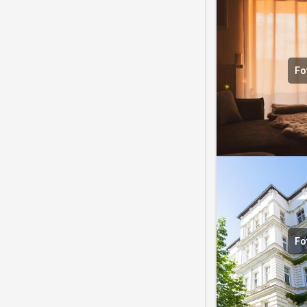
Fo
Fo