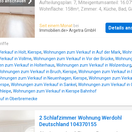
to anschauen
Aufteilungsplan: 7, Miteigentumsanteil: 16.07
Wohnfläche: 158m², Zimmer: 4, Küche, Bad, G
WC('s), Balkon, Keller, Slplatz vorhanden, im
Dachgeschoss und Spitzboden
Seit einem Monat
bei
Details a
Immobilien.de
> Argetra GmbH
riffe
kauf in Holt, Kierspe
,
Wohnungen zum Verkauf in Auf der Mark
,
Wohn
rkauf in Vollme
,
Wohnungen zum Verkauf in Vor der Brücke
,
Wohnunge
n zum Verkauf in Holterhaus
,
Wohnungen zum Verkauf in Wolzenburg
ohnungen zum Verkauf in Bruch, Kierspe
,
Wohnungen zum Verkauf in 
hnungen zum Verkauf in Neuenhagen, Kierspe
,
Wohnungen zum Verkauf
erspe
,
Wohnungen zum Verkauf in Sankel
,
Wohnungen zum Verkauf in 
hleipe
,
Wohnungen zum Verkauf in Kierspe Bahnhof
uf in Oberbremecke
2 Schlafzimmer Wohnung Werdohl
Deutschland 104370155