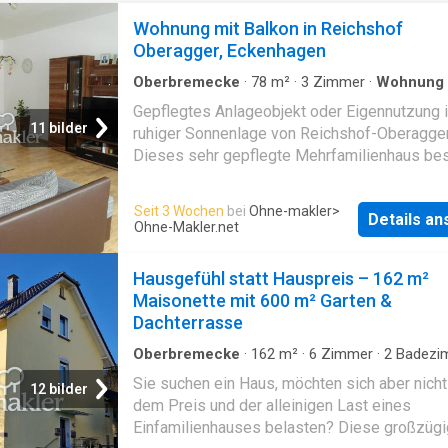
Wohnung mit Balkon in Reichshof
Oberagger, Eckenhagen
Oberbremecke
·
78
m²
·
3
Zimmer
·
Wohnung
Balkon
·
Trockenbereich
Gepflegtes Anlageobjekt oder Eigennutzung 
11 bilder
ruhiger Sonnenlage von Reichshof-Oberagge
Dieses sehr gepflegte Mehrfamilienhaus bes
aus zwei Einheiten mit jeweils sechs Wohnu
und überzeugt durch eine harmonische
Seit 3 Wochen
bei
Ohne-makler
>
Details a
Nachbarschaft, da die Anlage fast ausschließ
Ohne-Makler.net
Eigentümern bewohnt wird. Die Wohnung liegt
sonniger und ruhiger Lage von Oberagger, mi
Hausgefühl statt Hauspreis – 162 m²
optimaler Anbindung durch eine nahegelegen
Maisonette mit 600 m² Garten &
Bueshaltesle. Den Bewohnern stehen prakti
Dachterrasse
Gemeinschaftseinrichtungen wie eine Wasc
im Keller, ein Fahrradraum sowie ein seitlich
Oberbremecke
·
162
m²
·
6
Zimmer
·
2
Badezi
Wohnung
·
Garten
·
Terrasse
Haus gelegener Grillplatz zur Verfügung. Das
Sie suchen ein Haus, möchten sich aber nicht
12 bilder
ist derzeit für eine Kaltmiete von 529,00 €
dem Preis und der alleinigen Last eines
zuverlässig vermietet. Mit im Preis enthalten 
Einfamilienhauses belasten? Diese großzüg
Slplatz direkt vor dem Eingang sowie eine