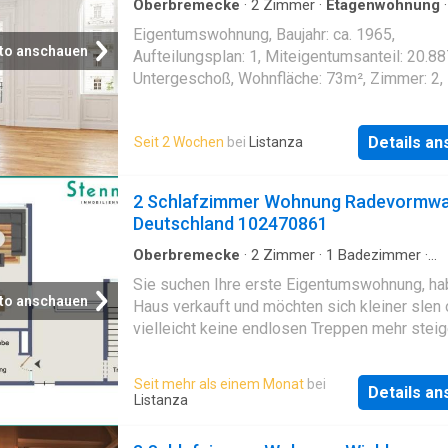
Oberbremecke
·
2
Zimmer
·
Etagenwohnung
Terrasse
Eigentumswohnung, Baujahr: ca. 1965,
to anschauen
Aufteilungsplan: 1, Miteigentumsanteil: 20.8
Untergeschoß, Wohnfläche: 73m², Zimmer: 2,
Bad, Terrasse, Keller, Slplatz vorhanden, inkl.
Zubehör 750€ (Gartenhaus), durchgreifende
Details a
Seit 2 Wochen
bei
Listanza
Modernisierungsmaßnahmen wurden nicht
vorgenommen, zum Zeitpunkt der Wertermitt
ungenutzt aber möbliert
2 Schlafzimmer Wohnung Radevormwa
Deutschland 102470861
Oberbremecke
·
2
Zimmer
·
1
Badezimmer
·
Etagenwohnung
·
Aufzug
Sie suchen Ihre erste Eigentumswohnung, ha
to anschauen
Haus verkauft und möchten sich kleiner slen
vielleicht keine endlosen Treppen mehr steig
Herzlich Willkommen in Ihrem neuen Zuhause
gut geschnittene und direkt am Stadtzentrum
Seit mehr als einem Monat
bei
Details a
Radevormwald gelegene Eigentumswohnung
Listanza
dem Baujahr 1973 ist bezugsfrei und
modernisierungsbedürftig. Sie bietet mit ihr