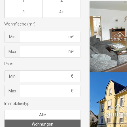
1
2
3
4+
Wohnfläche (m²)
Min
Max
Preis
Min
Max
Immobilientyp
Alle
Wohnungen