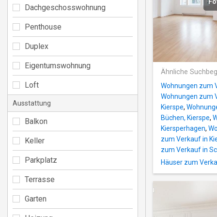
Fo
Dachgeschosswohnung
Penthouse
Duplex
Eigentumswohnung
Ähnliche Suchbeg
Loft
Wohnungen zum Ver
Wohnungen zum Ve
Ausstattung
Kierspe
,
Wohnunge
Büchen, Kierspe
,
W
Balkon
Kiersperhagen
,
Wo
zum Verkauf in Ki
Keller
zum Verkauf in Sc
Parkplatz
Häuser zum Verka
Terrasse
Garten