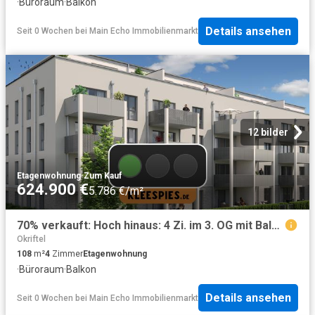
·
Büroraum
·
Balkon
Details ansehen
Seit 0 Wochen
bei
Main Echo Immobilienmarkt
12 bilder
Etagenwohnung
·
Zum Kauf
624.900 €
5.786 €/m²
70% verkauft: Hoch hinaus: 4 Zi. im 3. OG mit Balkon KfW55
Okriftel
108
m²
4
Zimmer
Etagenwohnung
·
Büroraum
·
Balkon
Details ansehen
Seit 0 Wochen
bei
Main Echo Immobilienmarkt