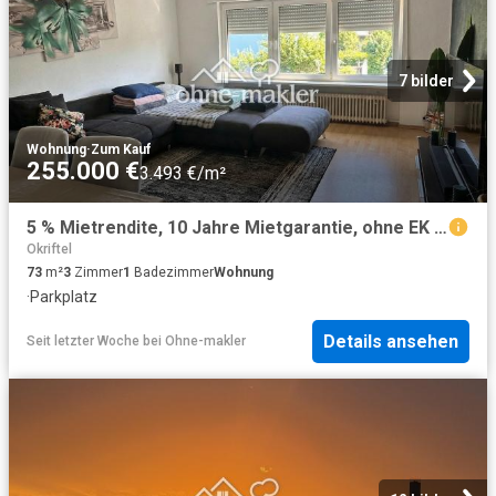
7 bilder
Wohnung
·
Zum Kauf
255.000 €
3.493 €/m²
5 % Mietrendite, 10 Jahre Mietgarantie, ohne EK möglich – 3 Zi. Wohnung mit Garage in Hattersheim
Okriftel
73
m²
3
Zimmer
1
Badezimmer
Wohnung
·
Parkplatz
Details ansehen
Seit letzter Woche
bei
Ohne-makler