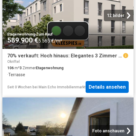
12 bilder
Etagenwohnung
·
Zum Kauf
589.900 €
5.565 €/m²
70% verkauft: Hoch hinaus: Elegantes 3 Zimmer Penthouse, KfW55 mit großer Dachterrasse, Hattersheim
Okriftel
106
m²
3
Zimmer
Etagenwohnung
·
Terrasse
Details ansehen
Seit 0 Wochen
bei
Main Echo Immobilienmarkt
Foto anschauen