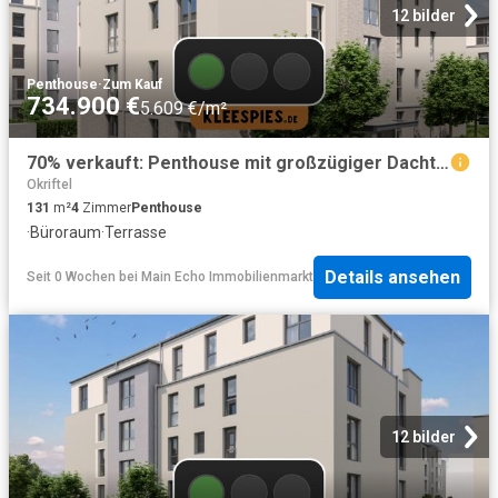
12 bilder
Penthouse
·
Zum Kauf
734.900 €
5.609 €/m²
70% verkauft: Penthouse mit großzügiger Dachterrasse – Ihr Rückzugsort auf 131 m²
Okriftel
131
m²
4
Zimmer
Penthouse
·
Büroraum
·
Terrasse
Details ansehen
Seit 0 Wochen
bei
Main Echo Immobilienmarkt
12 bilder