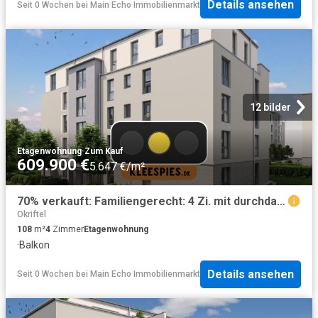
Details ansehen
Seit 0 Wochen
bei
Main Echo Immobilienmarkt
12 bilder
Etagenwohnung
·
Zum Kauf
609.900 €
5.647 €/m²
70% verkauft: Familiengerecht: 4 Zi. mit durchdachtem Schnitt im 3. OG vom Landwehr Quartier KfW55
Okriftel
108
m²
4
Zimmer
Etagenwohnung
·
Balkon
Details ansehen
Seit 0 Wochen
bei
Main Echo Immobilienmarkt