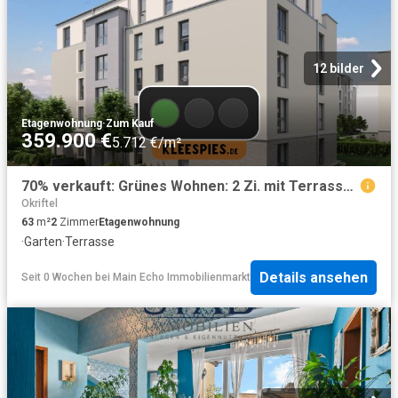
12 bilder
Etagenwohnung
·
Zum Kauf
359.900 €
5.712 €/m²
70% verkauft: Grünes Wohnen: 2 Zi. mit Terrasse im EG KfW55 in Hattersheim
Okriftel
63
m²
2
Zimmer
Etagenwohnung
·
Garten
·
Terrasse
Details ansehen
Seit 0 Wochen
bei
Main Echo Immobilienmarkt