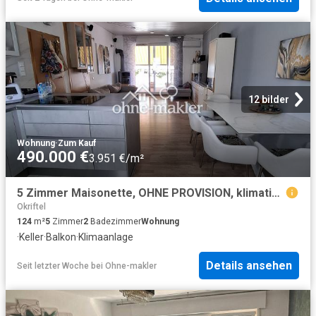
12 bilder
Wohnung
·
Zum Kauf
490.000 €
3.951 €/m²
5 Zimmer Maisonette, OHNE PROVISION, klimatisiert
Okriftel
124
m²
5
Zimmer
2
Badezimmer
Wohnung
·
Keller
·
Balkon
·
Klimaanlage
Details ansehen
Seit letzter Woche
bei
Ohne-makler