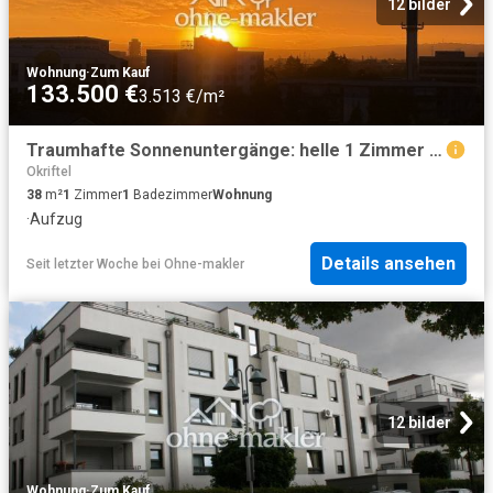
12 bilder
Wohnung
·
Zum Kauf
133.500 €
3.513 €/m²
Traumhafte Sonnenuntergänge: helle 1 Zimmer Wohnung mit Loggia, Aufzug
Okriftel
38
m²
1
Zimmer
1
Badezimmer
Wohnung
·
Aufzug
Details ansehen
Seit letzter Woche
bei
Ohne-makler
12 bilder
Wohnung
·
Zum Kauf