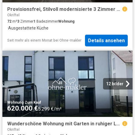
Provisionsfrei, Stilvoll modernisierte 3 Zimmer Wohnung mit Skylineblick und Loggia in Liederbach
Okriftel
72
m²
3
Zimmer
1
Badezimmer
Wohnung
·
Ausgestattete Küche
Details ansehen
Seit mehr als einem Monat
bei
Ohne-makler
12 bilder
Wohnung
·
Zum Kauf
620.000 €
5.299 €/m²
Wunderschöne Wohnung mit Garten in ruhiger Lage
Okriftel