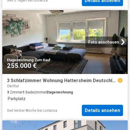
Details ansehen
Seit 2 Tagen
bei
Listanza
Foto anschauen
Etagenwohnung
·
Zum Kauf
255.000 €
3 Schlafzimmer Wohnung Hattersheim Deutschland 104536975
Okriftel
3
Zimmer
1
Badezimmer
Etagenwohnung
·
Parkplatz
Details ansehen
Seit letzter Woche
bei
Listanza