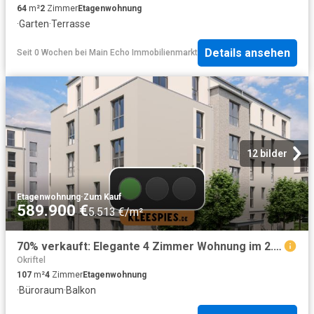
64
m²
2
Zimmer
Etagenwohnung
·
Garten
·
Terrasse
Details ansehen
Seit 0 Wochen
bei
Main Echo Immobilienmarkt
12 bilder
Etagenwohnung
·
Zum Kauf
589.900 €
5.513 €/m²
70% verkauft: Elegante 4 Zimmer Wohnung im 2. OG mit großem Balkon
Okriftel
107
m²
4
Zimmer
Etagenwohnung
·
Büroraum
·
Balkon