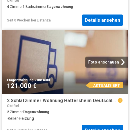
Okriftel
4
Zimmer
1
Badezimmer
Etagenwohnung
Details ansehen
Seit 0 Wochen
bei
Listanza
Foto anschauen
Etagenwohnung
·
Zum Kauf
121.000 €
AKTUALISIERT
2 Schlafzimmer Wohnung Hattersheim Deutschland 104797821
Okriftel
2
Zimmer
Etagenwohnung
·
Keller
·
Heizung