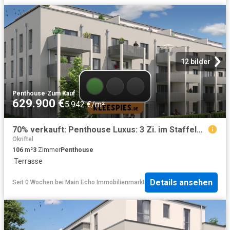
12 bilder
Penthouse
·
Zum Kauf
629.900 €
5.942 €/m²
70% verkauft: Penthouse Luxus: 3 Zi. im Staffelgeschoss mit Dachterrasse KfW55
Okriftel
106
m²
3
Zimmer
Penthouse
·
Terrasse
Details ansehen
Seit 0 Wochen
bei
Main Echo Immobilienmarkt