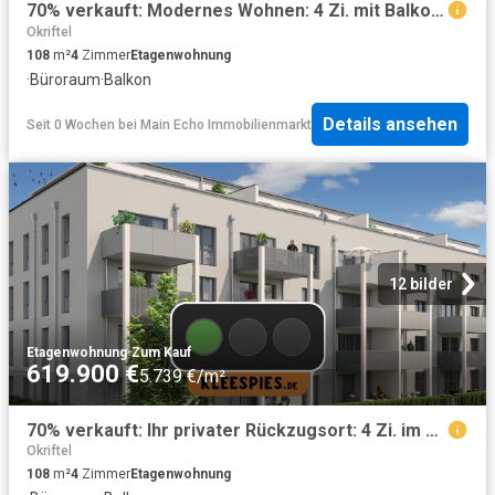
70% verkauft: Modernes Wohnen: 4 Zi. mit Balkon im 1. OG des Landwehr Quartiers KfW55
Okriftel
108
m²
4
Zimmer
Etagenwohnung
·
Büroraum
·
Balkon
Details ansehen
Seit 0 Wochen
bei
Main Echo Immobilienmarkt
12 bilder
Etagenwohnung
·
Zum Kauf
619.900 €
5.739 €/m²
70% verkauft: Ihr privater Rückzugsort: 4 Zi. im 2. OG mit Balkon KfW55
Okriftel
108
m²
4
Zimmer
Etagenwohnung