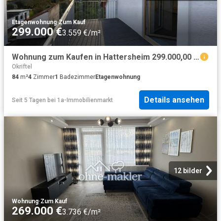
Etagenwohnung
·
Zum Kauf
299.000 €
3.559 €/m²
Wohnung zum Kaufen in Hattersheim 299.000,00 EUR 84.93 m²
Okriftel
84
m²
4
Zimmer
1
Badezimmer
Etagenwohnung
Details ansehen
Seit 5 Tagen
bei
1a-Immobilienmarkt
12 bilder
Wohnung
·
Zum Kauf
269.000 €
3.736 €/m²