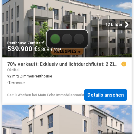
12 bilder
Penthouse
·
Zum Kauf
539.900 €
5.868 €/m²
70% verkauft: Exklusiv und lichtdurchflutet: 2 Zimmer Penthouse mit Dachterrasse KfW55
Okriftel
92
m²
2
Zimmer
Penthouse
·
Terrasse
Details ansehen
Seit 0 Wochen
bei
Main Echo Immobilienmarkt