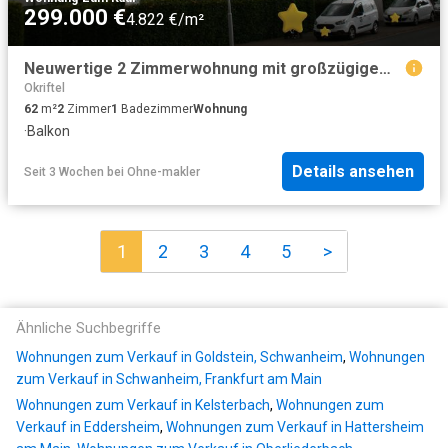
299.000 €
4.822 €/m²
Neuwertige 2 Zimmerwohnung mit großzügigem Balkon
Okriftel
62
m²
2
Zimmer
1
Badezimmer
Wohnung
·
Balkon
Details ansehen
Seit 3 Wochen
bei
Ohne-makler
1
2
3
4
5
>
Ähnliche Suchbegriffe
Wohnungen zum Verkauf in Goldstein, Schwanheim
,
Wohnungen
zum Verkauf in Schwanheim, Frankfurt am Main
Wohnungen zum Verkauf in Kelsterbach
,
Wohnungen zum
Verkauf in Eddersheim
,
Wohnungen zum Verkauf in Hattersheim