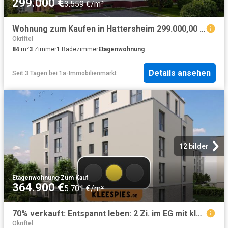
299.000 €
3.559 €/m²
Wohnung zum Kaufen in Hattersheim 299.000,00 EUR 84.93 m²
Okriftel
84
m²
3
Zimmer
1
Badezimmer
Etagenwohnung
Details ansehen
Seit 3 Tagen
bei
1a-Immobilienmarkt
12 bilder
Etagenwohnung
·
Zum Kauf
364.900 €
5.701 €/m²
70% verkauft: Entspannt leben: 2 Zi. im EG mit kleinem Garten KfW55
Okriftel