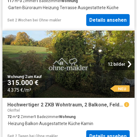
117
m²
3
Zimmer
1
Badezimmer
Wohnung
·
Garten
·
Büroraum
·
Heizung
·
Terrasse
·
Ausgestattete Küche
Details ansehen
Seit 2 Wochen
bei
Ohne-makler
12 bilder
Wohnung
·
Zum Kauf
315.000 €
NEU
4.375 €/m²
Hochwertiger 2 ZKB Wohntraum, 2 Balkone, Feldrandlage, Provisionsfrei
Okriftel
72
m²
2
Zimmer
1
Badezimmer
Wohnung
·
Heizung
·
Balkon
·
Ausgestattete Küche
·
Kamin
Details ansehen
Seit 2 Tagen
bei
Ohne-makler