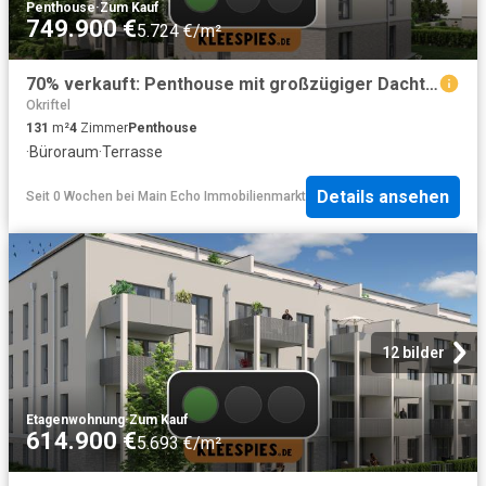
Penthouse
·
Zum Kauf
749.900 €
5.724 €/m²
70% verkauft: Penthouse mit großzügiger Dachterrasse – Ihr Rückzugsort auf 131 m²
Okriftel
131
m²
4
Zimmer
Penthouse
·
Büroraum
·
Terrasse
Details ansehen
Seit 0 Wochen
bei
Main Echo Immobilienmarkt
12 bilder
Etagenwohnung
·
Zum Kauf
614.900 €
5.693 €/m²