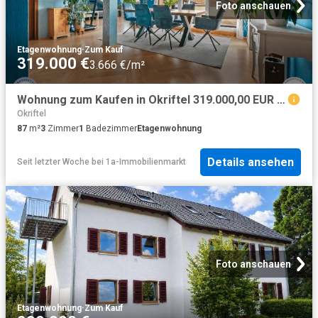
Foto anschauen
Etagenwohnung
·
Zum Kauf
319.000 €
3.666 €/m²
Wohnung zum Kaufen in Okriftel 319.000,00 EUR 87 m²
Okriftel
87
m²
3
Zimmer
1
Badezimmer
Etagenwohnung
Details ansehen
Seit letzter Woche
bei
1a-Immobilienmarkt
Foto anschauen
Etagenwohnung
·
Zum Kauf