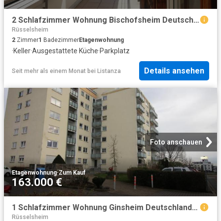
2 Schlafzimmer Wohnung Bischofsheim Deutschland 103741384
Rüsselsheim
2
Zimmer
1
Badezimmer
Etagenwohnung
·
Keller
·
Ausgestattete Küche
·
Parkplatz
Details ansehen
Seit mehr als einem Monat
bei
Listanza
Foto anschauen
Etagenwohnung
·
Zum Kauf
163.000 €
1 Schlafzimmer Wohnung Ginsheim Deutschland 104805810
Rüsselsheim