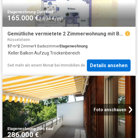
Etagenwohnung
·
Zum Kauf
165.000 €
2.894 €/m²
Gemütliche vermietete 2 Zimmerwohnung mit Balkon in Ginsheim zum Verkauf
Rüsselsheim
57
m²
2
Zimmer
1
Badezimmer
Etagenwohnung
·
Keller
·
Balkon
·
Aufzug
·
Trockenbereich
Details ansehen
Seit mehr als einem Monat
bei
Immobilien.de
Foto anschauen
Etagenwohnung
·
Zum Kauf
286.000 €