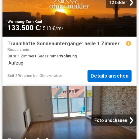
12 bilder
Wohnung
·
Zum Kauf
133.500 €
3.513 €/m²
Traumhafte Sonnenuntergänge: helle 1 Zimmer Wohnung mit Loggia, Aufzug
Rüsselsheim
38
m²
1
Zimmer
1
Badezimmer
Wohnung
·
Aufzug
Details ansehen
Seit 2 Wochen
bei
Ohne-makler
Foto anschauen