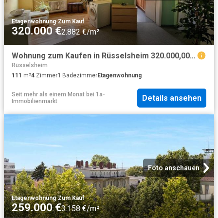
Etagenwohnung
·
Zum Kauf
320.000 €
2.882 €/m²
Wohnung zum Kaufen in Rüsselsheim 320.000,00 EUR 111 m²
Rüsselsheim
111
m²
4
Zimmer
1
Badezimmer
Etagenwohnung
Seit mehr als einem Monat
bei
1a-
Details ansehen
Immobilienmarkt
Foto anschauen
Etagenwohnung
·
Zum Kauf
259.000 €
3.158 €/m²