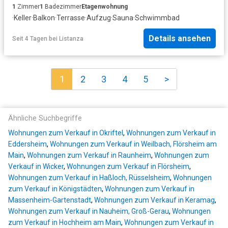
1
Zimmer
1
Badezimmer
Etagenwohnung
·
Keller
·
Balkon
·
Terrasse
·
Aufzug
·
Sauna
·
Schwimmbad
Details ansehen
Seit 4 Tagen
bei
Listanza
1
2
3
4
5
>
Ähnliche Suchbegriffe
Wohnungen zum Verkauf in Okriftel
,
Wohnungen zum Verkauf in
Eddersheim
,
Wohnungen zum Verkauf in Weilbach, Flörsheim am
Main
,
Wohnungen zum Verkauf in Raunheim
,
Wohnungen zum
Verkauf in Wicker
,
Wohnungen zum Verkauf in Flörsheim
,
Wohnungen zum Verkauf in Haßloch, Rüsselsheim
,
Wohnungen
zum Verkauf in Königstädten
,
Wohnungen zum Verkauf in
Massenheim-Gartenstadt
,
Wohnungen zum Verkauf in Keramag
,
Wohnungen zum Verkauf in Nauheim, Groß-Gerau
,
Wohnungen
zum Verkauf in Hochheim am Main
,
Wohnungen zum Verkauf in