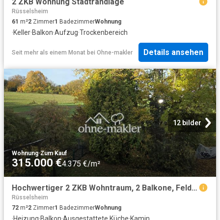
2 ZKB Wohnung Stadtrandlage
Rüsselsheim
61
m²
2
Zimmer
1
Badezimmer
Wohnung
·
Keller
·
Balkon
·
Aufzug
·
Trockenbereich
Details ansehen
Seit mehr als einem Monat
bei
Ohne-makler
12 bilder
Wohnung
·
Zum Kauf
315.000 €
4.375 €/m²
Hochwertiger 2 ZKB Wohntraum, 2 Balkone, Feldrandlage, Provisionsfrei
Rüsselsheim
72
m²
2
Zimmer
1
Badezimmer
Wohnung
·
Heizung
·
Balkon
·
Ausgestattete Küche
·
Kamin