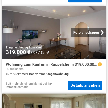
Foto anschauen
Etagenwohnung
·
Zum Kauf
319.000 €
3.987 €/m²
Wohnung zum Kaufen in Rüsselsheim 319.000,00 EUR 80 m²
Rüsselsheim
80
m²
3
Zimmer
1
Badezimmer
Etagenwohnung
Seit mehr als einem Monat
bei
1a-
Details ansehen
Immobilienmarkt