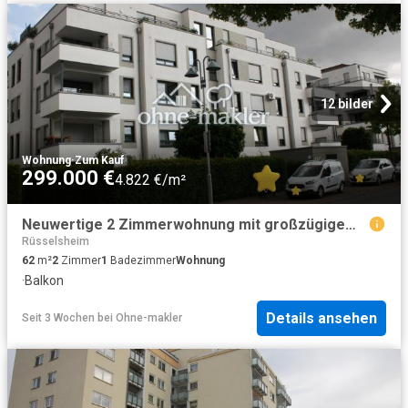
12 bilder
Wohnung
·
Zum Kauf
299.000 €
4.822 €/m²
Neuwertige 2 Zimmerwohnung mit großzügigem Balkon
Rüsselsheim
62
m²
2
Zimmer
1
Badezimmer
Wohnung
·
Balkon
Details ansehen
Seit 3 Wochen
bei
Ohne-makler