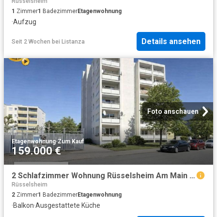
Rüsselsheim
1
Zimmer
1
Badezimmer
Etagenwohnung
·
Aufzug
Details ansehen
Seit 2 Wochen
bei
Listanza
Foto anschauen
Etagenwohnung
·
Zum Kauf
159.000 €
2 Schlafzimmer Wohnung Rüsselsheim Am Main Deutschland 102087119
Rüsselsheim
2
Zimmer
1
Badezimmer
Etagenwohnung
·
Balkon
·
Ausgestattete Küche