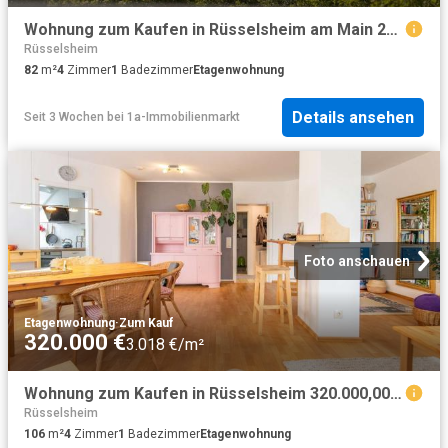
Wohnung zum Kaufen in Rüsselsheim am Main 259.000,00 EUR 82 m²
Rüsselsheim
82
m²
4
Zimmer
1
Badezimmer
Etagenwohnung
Details ansehen
Seit 3 Wochen
bei
1a-Immobilienmarkt
Foto anschauen
Etagenwohnung
·
Zum Kauf
320.000 €
3.018 €/m²
Wohnung zum Kaufen in Rüsselsheim 320.000,00 EUR 106 m²
Rüsselsheim
106
m²
4
Zimmer
1
Badezimmer
Etagenwohnung