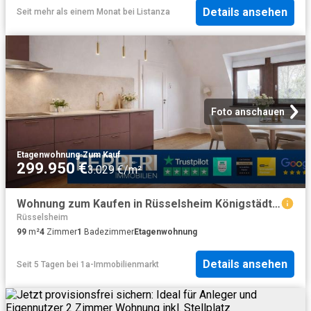
Details ansehen
Seit mehr als einem Monat
bei
Listanza
Foto anschauen
Etagenwohnung
·
Zum Kauf
299.950 €
3.029 €/m²
Wohnung zum Kaufen in Rüsselsheim Königstädten 299.950,00 EUR 99.26 m²
Rüsselsheim
99
m²
4
Zimmer
1
Badezimmer
Etagenwohnung
Details ansehen
Seit 5 Tagen
bei
1a-Immobilienmarkt