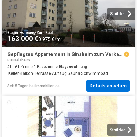
8 bilder
Etagenwohnung
·
Zum Kauf
163.000 €
3.975 €/m²
Gepflegtes Appartement in Ginsheim zum Verkauf
Rüsselsheim
41
m²
1
Zimmer
1
Badezimmer
Etagenwohnung
·
Keller
·
Balkon
·
Terrasse
·
Aufzug
·
Sauna
·
Schwimmbad
Details ansehen
Seit 5 Tagen
bei
Immobilien.de
9 bilder