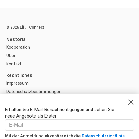
© 2026 Lifull Connect
Nestoria
Kooperation
Über
Kontakt
Rechtliches
Impressum
Datenschutzbestimmungen
Politik zur Verwendung von Cookies
Cookie-Einstellunge
Erhalten Sie E-Mail-Benachrichtigungen und sehen Sie
neue Angebote als Erster
Hilfe
FAQ
Mit der Anmeldung akzeptiere ich die
Datenschutzrichtlinie
Unsere Partner