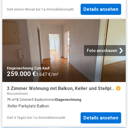
Details ansehen
Seit einem Monat
bei
1a-Immobilienmarkt
Foto anschauen
Etagenwohnung
·
Zum Kauf
259.000 €
3.647 €/m²
3 Zimmer Wohnung mit Balkon, Keller und Stellplatz
Rüsselsheim
71
m²
3
Zimmer
1
Badezimmer
Etagenwohnung
·
Keller
·
Parkplatz
·
Balkon
Details ansehen
Seit 4 Tagen
bei
1a-Immobilienmarkt