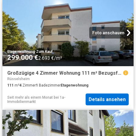
Foto anschauen
Etagenwohnung
·
Zum Kauf
299.000 €
2.693 €/m²
Großzügige 4 Zimmer Wohnung 111 m² Bezugsfrei von Privat
Rüsselsheim
111
m²
4
Zimmer
1
Badezimmer
Etagenwohnung
Seit mehr als einem Monat
bei
1a-
Details ansehen
Immobilienmarkt