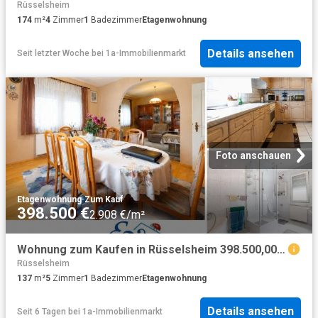
Rüsselsheim
174
m²
4
Zimmer
1
Badezimmer
Etagenwohnung
Details ansehen
Seit letzter Woche
bei
1a-Immobilienmarkt
Foto anschauen
Etagenwohnung
·
Zum Kauf
398.500 €
2.908 €/m²
Wohnung zum Kaufen in Rüsselsheim 398.500,00 EUR 137.36 m²
Rüsselsheim
137
m²
5
Zimmer
1
Badezimmer
Etagenwohnung
Details ansehen
Seit 6 Tagen
bei
1a-Immobilienmarkt