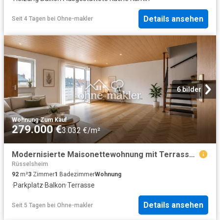
Details ansehen
Seit 4 Tagen
bei
Ohne-makler
6 bilder
Wohnung
·
Zum Kauf
279.000 €
3.032 €/m²
Modernisierte Maisonettewohnung mit Terrasse und Stellplatz
Rüsselsheim
92
m²
3
Zimmer
1
Badezimmer
Wohnung
·
Parkplatz
·
Balkon
·
Terrasse
Details ansehen
Seit 5 Tagen
bei
Ohne-makler