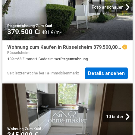
Foto anschauen
Etagenwohnung
·
Zum Kauf
379.500 €
3.481 €/m²
Wohnung zum Kaufen in Rüsselsheim 379.500,00 EUR 109.36 m²
Rüsselsheim
109
m²
3
Zimmer
1
Badezimmer
Etagenwohnung
Details ansehen
Seit letzter Woche
bei
1a-Immobilienmarkt
10 bilder
Wohnung
·
Zum Kauf
245.000 €