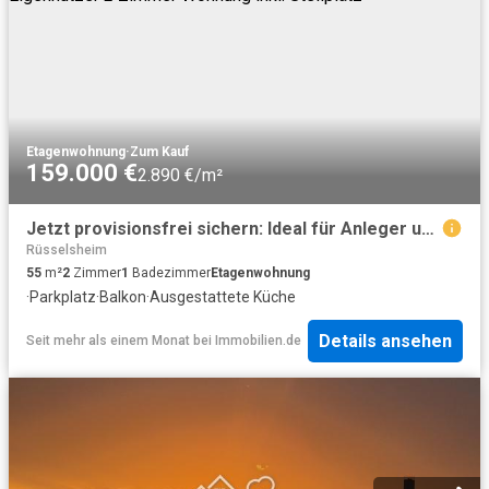
Etagenwohnung
·
Zum Kauf
159.000 €
2.890 €/m²
Jetzt provisionsfrei sichern: Ideal für Anleger und Eigennutzer 2 Zimmer Wohnung inkl. Stellplatz
Rüsselsheim
55
m²
2
Zimmer
1
Badezimmer
Etagenwohnung
·
Parkplatz
·
Balkon
·
Ausgestattete Küche
Details ansehen
Seit mehr als einem Monat
bei
Immobilien.de