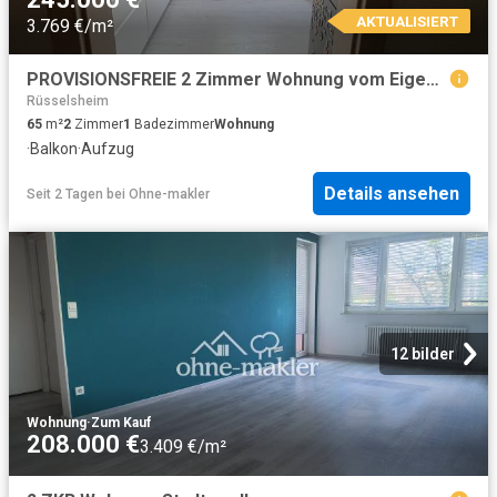
AKTUALISIERT
3.769 €/m²
PROVISIONSFREIE 2 Zimmer Wohnung vom Eigentümer
Rüsselsheim
65
m²
2
Zimmer
1
Badezimmer
Wohnung
·
Balkon
·
Aufzug
Details ansehen
Seit 2 Tagen
bei
Ohne-makler
12 bilder
Wohnung
·
Zum Kauf
208.000 €
3.409 €/m²