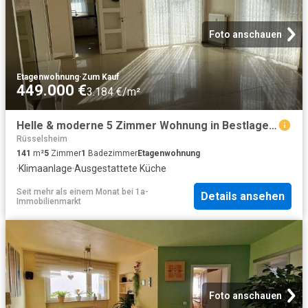
Foto anschauen
Etagenwohnung
·
Zum Kauf
449.000 €
3.184 €/m²
Helle & moderne 5 Zimmer Wohnung in Bestlage von Rüsselsheim
Rüsselsheim
141
m²
5
Zimmer
1
Badezimmer
Etagenwohnung
·
Klimaanlage
·
Ausgestattete Küche
Seit mehr als einem Monat
bei
1a-
Details ansehen
Immobilienmarkt
Foto anschauen