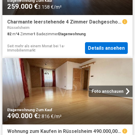
Etagenwohnung
·
Zum Kauf
259.000 €
3.158 €/m²
Charmante leerstehende 4 Zimmer Dachgeschosswohnung Rüsselsheim
Rüsselsheim
82
m²
4
Zimmer
1
Badezimmer
Etagenwohnung
Seit mehr als einem Monat
bei
1a-
Details ansehen
Immobilienmarkt
Foto anschauen
Etagenwohnung
·
Zum Kauf
490.000 €
2.816 €/m²
Wohnung zum Kaufen in Rüsselsheim 490.000,00 EUR 174 m²