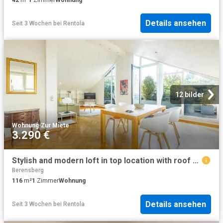
Details ansehen
Seit 3 Wochen
bei
Rentola
12 bilder
Wohnung
·
Zur Miete
3.290 €
Stylish and modern loft in top location with roof garden, Aachen, Aachen Amsterdam Apartments for Rent
Berensberg
116
m²
1
Zimmer
Wohnung
Details ansehen
Seit 3 Wochen
bei
Rentola