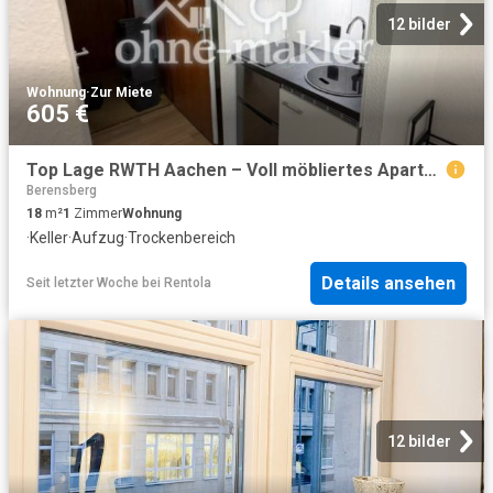
12 bilder
Wohnung
·
Zur Miete
605 €
Top Lage RWTH Aachen – Voll möbliertes Apartment mit neuer Ausstattung frisch saniert!
Berensberg
18
m²
1
Zimmer
Wohnung
·
Keller
·
Aufzug
·
Trockenbereich
Details ansehen
Seit letzter Woche
bei
Rentola
12 bilder