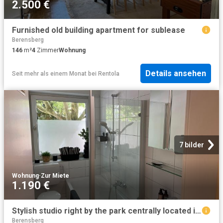
2.500 €
Furnished old building apartment for sublease
Berensberg
146
m²
4
Zimmer
Wohnung
Details ansehen
Seit mehr als einem Monat
bei
Rentola
7 bilder
Wohnung
·
Zur Miete
1.190 €
Stylish studio right by the park centrally located in Aachen Burtscheid, Aachen Amsterdam Apartments for Rent
Berensberg