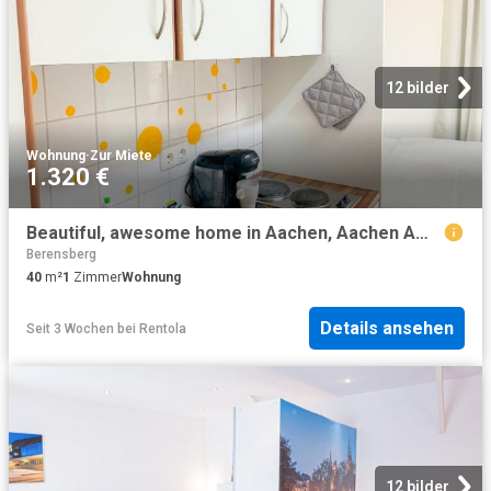
12 bilder
Wohnung
·
Zur Miete
1.320 €
Beautiful, awesome home in Aachen, Aachen Amsterdam Apartments for Rent
Berensberg
40
m²
1
Zimmer
Wohnung
Details ansehen
Seit 3 Wochen
bei
Rentola
12 bilder