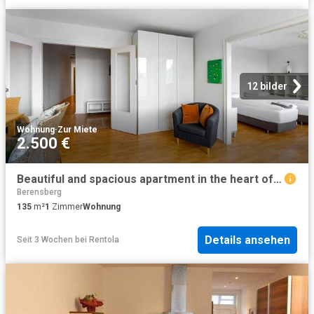
12 bilder
Wohnung
·
Zur Miete
2.500 €
Beautiful and spacious apartment in the heart of Aachen, Aachen Amsterdam Apartments for Rent
Berensberg
135
m²
1
Zimmer
Wohnung
Details ansehen
Seit 3 Wochen
bei
Rentola