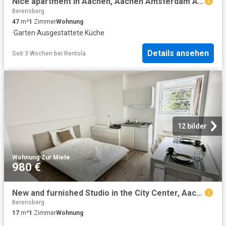
Nice apartment in Aachen, Aachen Amsterdam Apartments for Rent
Berensberg
47
m²
1
Zimmer
Wohnung
·
Garten
·
Ausgestattete Küche
Details ansehen
Seit 3 Wochen
bei
Rentola
12 bilder
Wohnung
·
Zur Miete
980 €
New and furnished Studio in the City Center, Aachen Amsterdam Apartments for Rent
Berensberg
17
m²
1
Zimmer
Wohnung