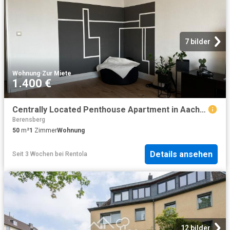
7 bilder
Wohnung
·
Zur Miete
1.400 €
Centrally Located Penthouse Apartment in Aachen Your New Home Awaits!, Aachen Amsterdam Apartments for Rent
Berensberg
50
m²
1
Zimmer
Wohnung
Details ansehen
Seit 3 Wochen
bei
Rentola
12 bilder