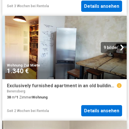
Details ansehen
Seit 3 Wochen
bei
Rentola
9 bilder
Wohnung
·
Zur Miete
1.340 €
Exclusively furnished apartment in an old building in a central location, Aachen Amsterdam Apartments for Rent
Berensberg
38
m²
1
Zimmer
Wohnung
Details ansehen
Seit 2 Wochen
bei
Rentola