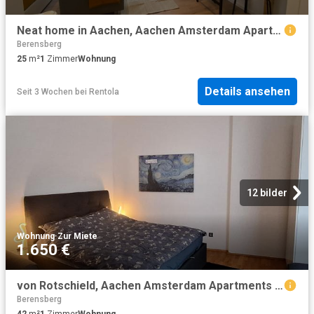
Neat home in Aachen, Aachen Amsterdam Apartments for Rent
Berensberg
25
m²
1
Zimmer
Wohnung
Details ansehen
Seit 3 Wochen
bei
Rentola
12 bilder
Wohnung
·
Zur Miete
1.650 €
von Rotschield, Aachen Amsterdam Apartments for Rent
Berensberg
42
m²
1
Zimmer
Wohnung