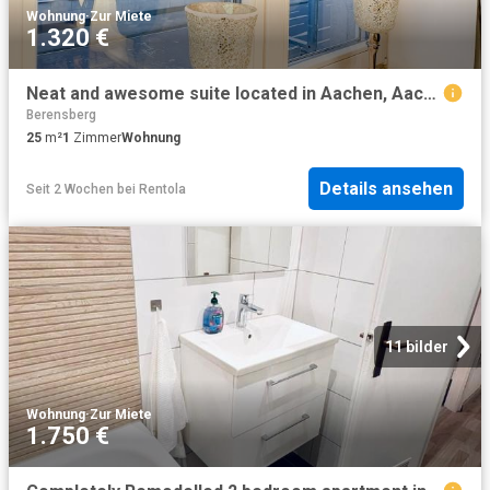
Wohnung
·
Zur Miete
1.320 €
Neat and awesome suite located in Aachen, Aachen Amsterdam Apartments for Rent
Berensberg
25
m²
1
Zimmer
Wohnung
Details ansehen
Seit 2 Wochen
bei
Rentola
11 bilder
Wohnung
·
Zur Miete
1.750 €