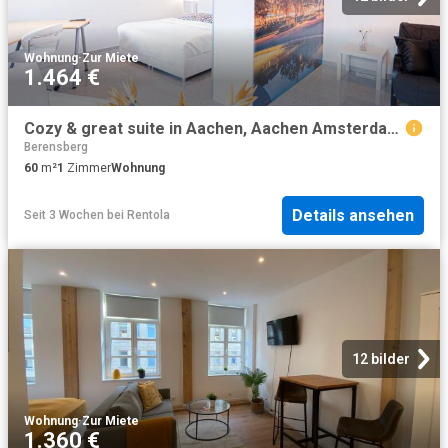
Wohnung
·
Zur Miete
1.464 €
Cozy & great suite in Aachen, Aachen Amsterdam Apartments for Rent
Berensberg
60
m²
1
Zimmer
Wohnung
Details ansehen
Seit 3 Wochen
bei
Rentola
12 bilder
Wohnung
·
Zur Miete
1.360 €