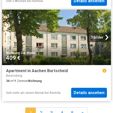
Details ansehen
Seit 3 Wochen
bei
Rentola
3 bilder
Wohnung
·
Zur Miete
409 €
Apartment in Aachen Burtscheid
Berensberg
36
m²
1
Zimmer
Wohnung
Details ansehen
Seit mehr als einem Monat
bei
Rentola
1
2
3
4
5
>