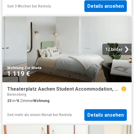
Details ansehen
Seit 3 Wochen
bei
Rentola
12 bilder
Wohnung
·
Zur Miete
1.119 €
Theaterplatz Aachen Student Accommodation, Germany | Amber
Berensberg
23
m²
6
Zimmer
Wohnung
Details ansehen
Seit mehr als einem Monat
bei
Rentola