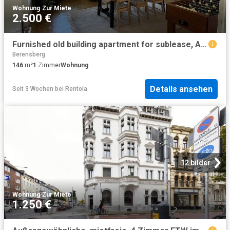
Wohnung
·
Zur Miete
2.500 €
Furnished old building apartment for sublease, Aachen Amsterdam Apartments for Rent
Berensberg
146
m²
1
Zimmer
Wohnung
Details ansehen
Seit 3 Wochen
bei
Rentola
12 bilder
Wohnung
·
Zur Miete
1.250 €