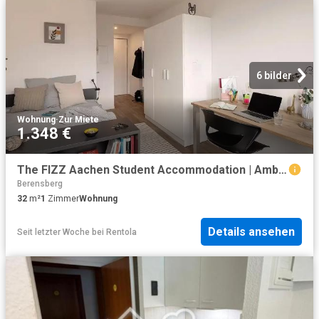
6 bilder
Wohnung
·
Zur Miete
1.348 €
The FIZZ Aachen Student Accommodation | Amber
Berensberg
32
m²
1
Zimmer
Wohnung
Details ansehen
Seit letzter Woche
bei
Rentola