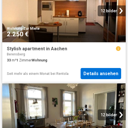
12 bilder
Wohnung
·
Zur Miete
2.250 €
Stylish apartment in Aachen
Berensberg
33
m²
1
Zimmer
Wohnung
Details ansehen
Seit mehr als einem Monat
bei
Rentola
12 bilder