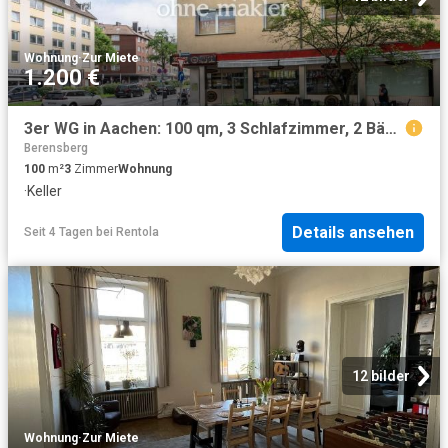
Wohnung
·
Zur Miete
1.200 €
3er WG in Aachen: 100 qm, 3 Schlafzimmer, 2 Bäder, zentral | 3 room flatshare, 2 bathrooms
Berensberg
100
m²
3
Zimmer
Wohnung
·
Keller
Details ansehen
Seit 4 Tagen
bei
Rentola
12 bilder
Wohnung
·
Zur Miete