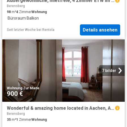
Außergewöhnliche, mietfreie, 4 Zimmer ETW im historischen denkmalgeschützten Gebäude & toller Lage
Berensberg
98
m²
4
Zimmer
Wohnung
·
Büroraum
·
Balkon
Details ansehen
Seit letzter Woche
bei
Rentola
7 bilder
Wohnung
·
Zur Miete
900 €
Wonderful & amazing home located in Aachen, Aachen Amsterdam Apartments for Rent
Berensberg
35
m²
1
Zimmer
Wohnung