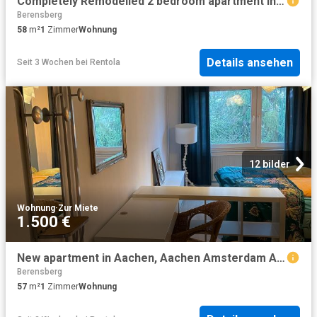
Completely Remodelled 2 bedroom apartment in central Aachen, Aachen Amsterdam Apartments for Rent
Berensberg
58
m²
1
Zimmer
Wohnung
Details ansehen
Seit 3 Wochen
bei
Rentola
12 bilder
Wohnung
·
Zur Miete
1.500 €
New apartment in Aachen, Aachen Amsterdam Apartments for Rent
Berensberg
57
m²
1
Zimmer
Wohnung