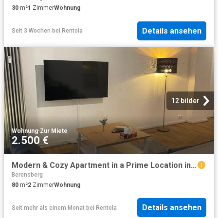
30
m²
1
Zimmer
Wohnung
Details ansehen
Seit 3 Wochen
bei
Rentola
12 bilder
Wohnung
·
Zur Miete
2.500 €
Modern & Cozy Apartment in a Prime Location in Aachen
Berensberg
80
m²
2
Zimmer
Wohnung
Details ansehen
Seit mehr als einem Monat
bei
Rentola