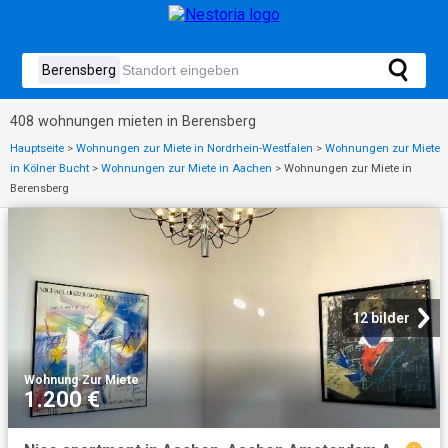
408 wohnungen mieten in Berensberg
Hauptseite
>
Wohnungen zur Miete in Nordrhein-Westfalen
>
Wohnungen zur Miete
in Kölner Bucht
>
Wohnungen zur Miete in Aachen
>
Wohnungen zur Miete in
Berensberg
12 bilder
Wohnung
·
Zur Miete
1.200 €