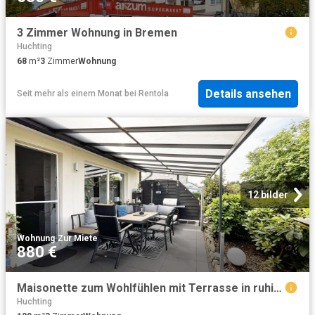
3 Zimmer Wohnung in Bremen
Huchting
68
m²
3
Zimmer
Wohnung
Details ansehen
Seit mehr als einem Monat
bei
Rentola
12 bilder
Wohnung
·
Zur Miete
880 €
Maisonette zum Wohlfühlen mit Terrasse in ruhiger Lage
Huchting