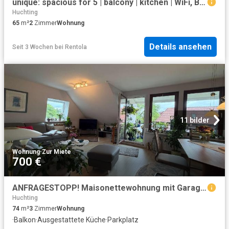
unique: spacious for 5 | balcony | kitchen | WiFi, Bremen Amsterdam Apartments for Rent
Huchting
65
m²
2
Zimmer
Wohnung
Details ansehen
Seit 3 Wochen
bei
Rentola
11 bilder
Wohnung
·
Zur Miete
700 €
ANFRAGESTOPP! Maisonettewohnung mit Garage in schöner Lage von Huchting
Huchting
74
m²
3
Zimmer
Wohnung
·
Balkon
·
Ausgestattete Küche
·
Parkplatz