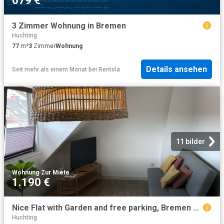
679 €
3 Zimmer Wohnung in Bremen
Huchting
77
m²
3
Zimmer
Wohnung
Details ansehen
Seit mehr als einem Monat
bei
Rentola
11 bilder
Wohnung
·
Zur Miete
1.190 €
Nice Flat with Garden and free parking, Bremen Amsterdam Apartments for Rent
Huchting