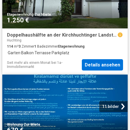
Etagenwohnung
·
Zur Miete
1.250 €
Doppelhaushälfte an der Kirchhuchtinger Landstraße in Bremen
Huchting
114
m²
3
Zimmer
1
Badezimmer
Etagenwohnung
·
Garten
·
Balkon
·
Terrasse
·
Parkplatz
Seit mehr als einem Monat
bei
1a-
Details ansehen
Immobilienmarkt
11 bilder
Wohnung
·
Zur Miete