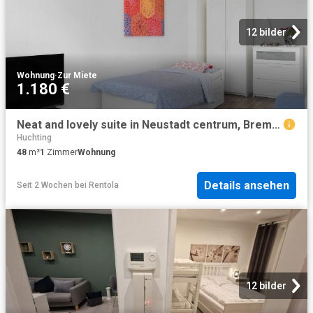
12 bilder
Wohnung
·
Zur Miete
1.180 €
Neat and lovely suite in Neustadt centrum, Bremen Amsterdam Apartments for Rent
Huchting
48
m²
1
Zimmer
Wohnung
Details ansehen
Seit 2 Wochen
bei
Rentola
12 bilder