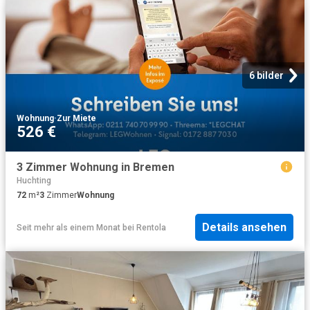
6 bilder
Wohnung
·
Zur Miete
526 €
3 Zimmer Wohnung in Bremen
Huchting
72
m²
3
Zimmer
Wohnung
Details ansehen
Seit mehr als einem Monat
bei
Rentola