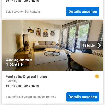
55
m²
1
Zimmer
Wohnung
Details ansehen
Seit 3 Wochen
bei
Rentola
12 bilder
Wohnung
·
Zur Miete
1.850 €
Fantastic & great home
Huchting
55
m²
2
Zimmer
Wohnung
Details ansehen
Seit mehr als einem Monat
bei
Rentola