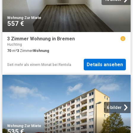
Wohnung
·
Zur Miete
557 €
3 Zimmer Wohnung in Bremen
Huchting
70
m²
3
Zimmer
Wohnung
Details ansehen
Seit mehr als einem Monat
bei
Rentola
6 bilder
Wohnung
·
Zur Miete
535 €