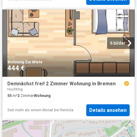
6 bilder
Wohnung
·
Zur Miete
444 €
Demnächst frei! 2 Zimmer Wohnung in Bremen
Huchting
55
m²
2
Zimmer
Wohnung
Details ansehen
Seit mehr als einem Monat
bei
Rentola