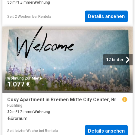
50
m²
1
Zimmer
Wohnung
Details ansehen
Seit 2 Wochen
bei
Rentola
12 bilder
Wohnung
·
Zur Miete
1.077 €
Cosy Apartment in Bremen Mitte City Center, Bremen Amsterdam Apartments for Rent
Huchting
30
m²
1
Zimmer
Wohnung
·
Büroraum
Details ansehen
Seit letzter Woche
bei
Rentola