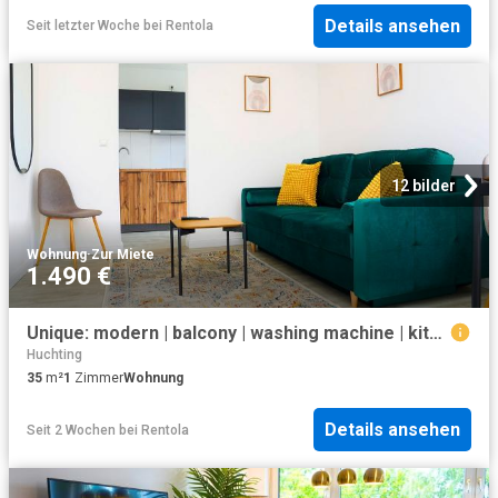
Details ansehen
Seit letzter Woche
bei
Rentola
12 bilder
Wohnung
·
Zur Miete
1.490 €
Unique: modern | balcony | washing machine | kitchen, Bremen Amsterdam Apartments for Rent
Huchting
35
m²
1
Zimmer
Wohnung
Details ansehen
Seit 2 Wochen
bei
Rentola