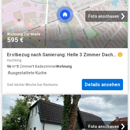
Foto anschauen
Wohnung
·
Zur Miete
595 €
Erstbezug nach Sanierung: Helle 3 Zimmer Dachgeschosswohnung in der Kirchhuchtinger Landstraße 146
Huchting
56
m²
3
Zimmer
1
Badezimmer
Wohnung
·
Ausgestattete Küche
Details ansehen
Seit letzter Woche
bei
Rentumo
Foto anschauen