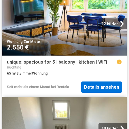
12 bilder
Wohnung
·
Zur Miete
2.550 €
unique: spacious for 5 | balcony | kitchen | WiFi
Huchting
65
m²
3
Zimmer
Wohnung
Details ansehen
Seit mehr als einem Monat
bei
Rentola
10 bilder