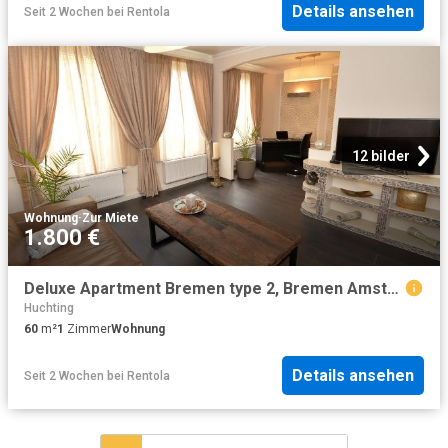
Details ansehen
Seit 2 Wochen
bei
Rentola
12 bilder
Wohnung
·
Zur Miete
1.800 €
Deluxe Apartment Bremen type 2, Bremen Amsterdam Apartments for Rent
Huchting
60
m²
1
Zimmer
Wohnung
Details ansehen
Seit 2 Wochen
bei
Rentola