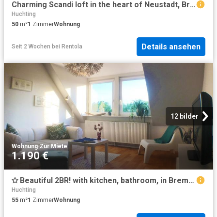
Charming Scandi loft in the heart of Neustadt, Bremen Amsterdam Apartments for Rent
Huchting
50
m²
1
Zimmer
Wohnung
Details ansehen
Seit 2 Wochen
bei
Rentola
12 bilder
Wohnung
·
Zur Miete
1.190 €
✩ Beautiful 2BR! with kitchen, bathroom, in Bremen Neustadt, Bremen Amsterdam Apartments for Rent
Huchting
55
m²
1
Zimmer
Wohnung