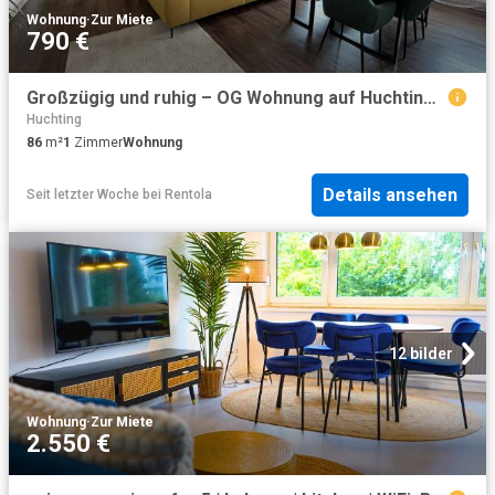
Wohnung
·
Zur Miete
790 €
Großzügig und ruhig – OG Wohnung auf Huchtinger Resthof
Huchting
86
m²
1
Zimmer
Wohnung
Details ansehen
Seit letzter Woche
bei
Rentola
12 bilder
Wohnung
·
Zur Miete
2.550 €