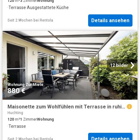
120
m²
3
Zimmer
Wohnung
·
Terrasse
·
Ausgestattete Küche
Details ansehen
Seit 2 Wochen
bei
Rentola
12 bilder
Wohnung
·
Zur Miete
880 €
Maisonette zum Wohlfühlen mit Terrasse in ruhiger Lage
Huchting
120
m²
1
Zimmer
Wohnung
·
Terrasse
Details ansehen
Seit 2 Wochen
bei
Rentola