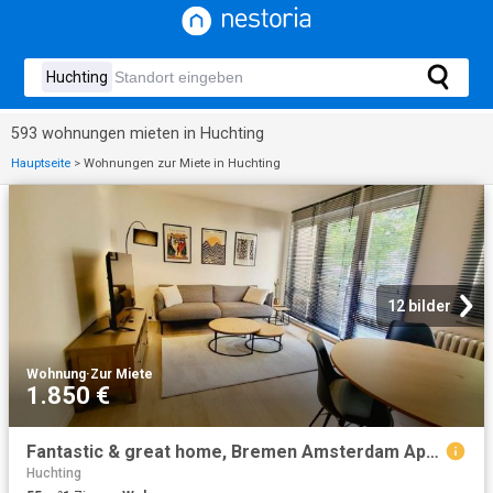
593 wohnungen mieten in Huchting
Hauptseite
>
Wohnungen zur Miete in Huchting
12 bilder
Wohnung
·
Zur Miete
1.850 €
Fantastic & great home, Bremen Amsterdam Apartments for Rent
Huchting