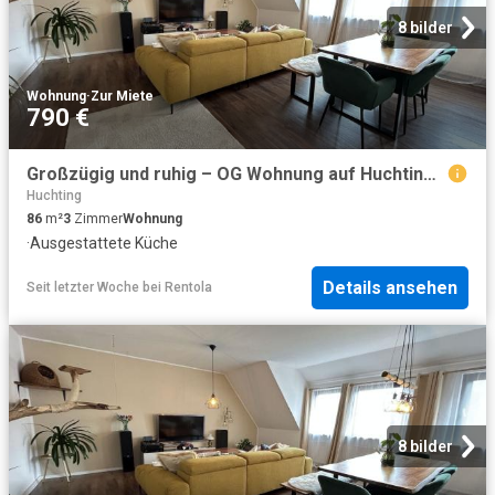
8 bilder
Wohnung
·
Zur Miete
790 €
Großzügig und ruhig – OG Wohnung auf Huchtinger Resthof
Huchting
86
m²
3
Zimmer
Wohnung
·
Ausgestattete Küche
Details ansehen
Seit letzter Woche
bei
Rentola
8 bilder