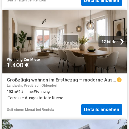
Details ansehen
Seit 5 Tagen
bei
Rentola
12 bilder
Wohnung
·
Zur Miete
1.400 €
Großzügig wohnen im Erstbezug – moderne Ausstattung und traumhafte Dachterrasse
Landwehr, Preußisch Oldendorf
152
m²
4
Zimmer
Wohnung
·
Terrasse
·
Ausgestattete Küche
Details ansehen
Seit einem Monat
bei
Rentola