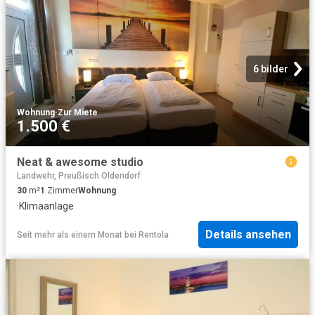
6 bilder
Wohnung
·
Zur Miete
1.500 €
Neat & awesome studio
Landwehr, Preußisch Oldendorf
30
m²
1
Zimmer
Wohnung
·
Klimaanlage
Details ansehen
Seit mehr als einem Monat
bei
Rentola