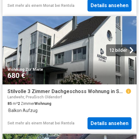
Details ansehen
Seit mehr als einem Monat
bei
Rentola
12 bilder
Wohnung
·
Zur Miete
680 €
Stilvolle 3 Zimmer Dachgeschoss Wohnung in Spenge
Landwehr, Preußisch Oldendorf
85
m²
2
Zimmer
Wohnung
·
Balkon
·
Aufzug
Details ansehen
Seit mehr als einem Monat
bei
Rentola