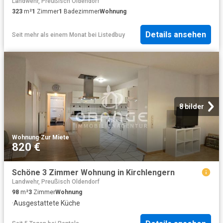
Landwehr, Preußisch Oldendorf
323
m²
1
Zimmer
1
Badezimmer
Wohnung
Details ansehen
Seit mehr als einem Monat
bei
Listedbuy
8 bilder
Wohnung
·
Zur Miete
820 €
Schöne 3 Zimmer Wohnung in Kirchlengern
Landwehr, Preußisch Oldendorf
98
m²
3
Zimmer
Wohnung
·
Ausgestattete Küche