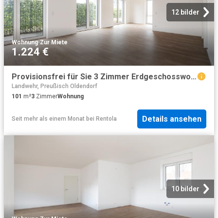
12 bilder
Wohnung
·
Zur Miete
1.224 €
Provisionsfrei für Sie 3 Zimmer Erdgeschosswohnung im Herzen von Melle zu vermieten!
Landwehr, Preußisch Oldendorf
101
m²
3
Zimmer
Wohnung
Details ansehen
Seit mehr als einem Monat
bei
Rentola
10 bilder