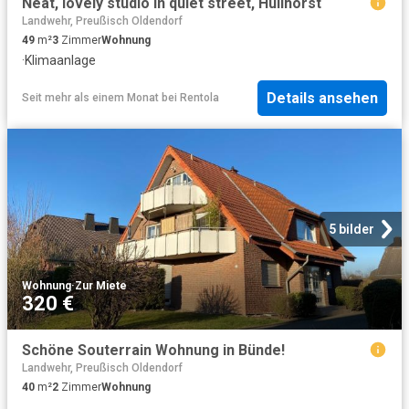
Neat, lovely studio in quiet street, Hüllhorst
Landwehr, Preußisch Oldendorf
49
m²
3
Zimmer
Wohnung
·
Klimaanlage
Details ansehen
Seit mehr als einem Monat
bei
Rentola
5 bilder
Wohnung
·
Zur Miete
320 €
Schöne Souterrain Wohnung in Bünde!
Landwehr, Preußisch Oldendorf
40
m²
2
Zimmer
Wohnung