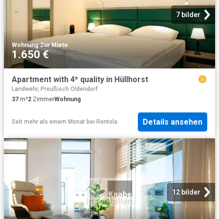
7 bilder
Wohnung
·
Zur Miete
1.650 €
Apartment with 4* quality in Hüllhorst
Landwehr, Preußisch Oldendorf
37
m²
2
Zimmer
Wohnung
Details ansehen
Seit mehr als einem Monat
bei
Rentola
12 bilder