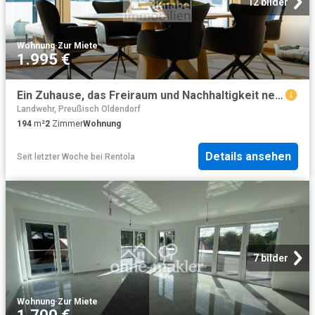
12 bilder
Wohnung
·
Zur Miete
1.995 €
Ein Zuhause, das Freiraum und Nachhaltigkeit neu definiert!
Landwehr, Preußisch Oldendorf
194
m²
2
Zimmer
Wohnung
Details ansehen
Seit letzter Woche
bei
Rentola
7 bilder
Wohnung
·
Zur Miete