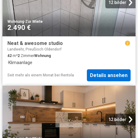
12 bilder
Wohnung
·
Zur Miete
2.490 €
Neat & awesome studio
Landwehr, Preußisch Oldendorf
42
m²
2
Zimmer
Wohnung
·
Klimaanlage
Details ansehen
Seit mehr als einem Monat
bei
Rentola
12 bilder