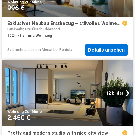
Wohnung
·
Zur Miete
996 €
Exklusiver Neubau Erstbezug – stilvolles Wohnen auf höchstem Niveau!
Landwehr, Preußisch Oldendorf
102
m²
3
Zimmer
Wohnung
Details ansehen
Seit mehr als einem Monat
bei
Rentola
12 bilder
Wohnung
·
Zur Miete
2.450 €
Pretty and modern studio with nice city view