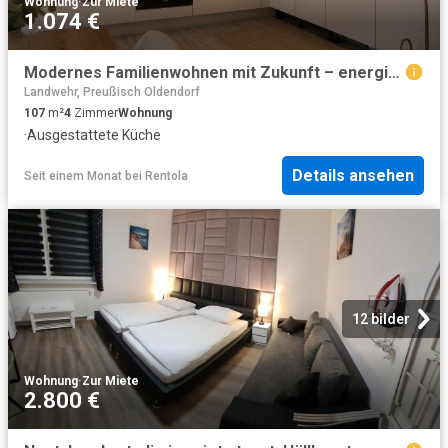
Wohnung
·
Zur Miete
1.074 €
Modernes Familienwohnen mit Zukunft – energieeffizient, komfortabel und nachhaltig
Landwehr, Preußisch Oldendorf
107
m²
4
Zimmer
Wohnung
·
Ausgestattete Küche
Details ansehen
Seit einem Monat
bei
Rentola
12 bilder
Wohnung
·
Zur Miete
2.800 €