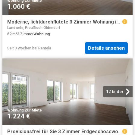
Wohnung
·
Zur Miete
1.060 €
Moderne, lichtdurchflutete 3 Zimmer Wohnung im Erstbezug in Melle zu vermieten
Landwehr, Preußisch Oldendorf
89
m²
3
Zimmer
Wohnung
Details ansehen
Seit 3 Wochen
bei
Rentola
12 bilder
Wohnung
·
Zur Miete
1.224 €
Provisionsfrei für Sie 3 Zimmer Erdgeschosswohnung im Herzen von Melle zu vermieten!