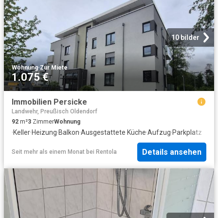
10 bilder
Wohnung
·
Zur Miete
1.075 €
Immobilien Persicke
Landwehr, Preußisch Oldendorf
92
m²
3
Zimmer
Wohnung
·
Keller
·
Heizung
·
Balkon
·
Ausgestattete Küche
·
Aufzug
·
Parkplatz
Details ansehen
Seit mehr als einem Monat
bei
Rentola