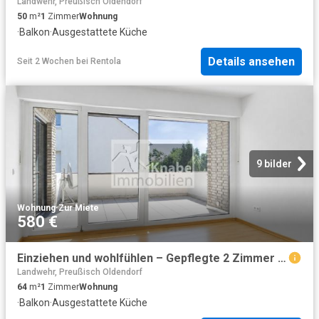
Landwehr, Preußisch Oldendorf
50
m²
1
Zimmer
Wohnung
·
Balkon
·
Ausgestattete Küche
Details ansehen
Seit 2 Wochen
bei
Rentola
9 bilder
Wohnung
·
Zur Miete
580 €
Einziehen und wohlfühlen – Gepflegte 2 Zimmer Wohnung mit Einbauküche
Landwehr, Preußisch Oldendorf
64
m²
1
Zimmer
Wohnung
·
Balkon
·
Ausgestattete Küche