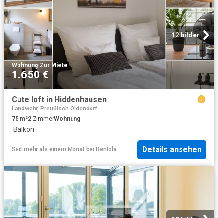
12 bilder
Wohnung
·
Zur Miete
1.650 €
Cute loft in Hiddenhausen
Landwehr, Preußisch Oldendorf
75
m²
2
Zimmer
Wohnung
·
Balkon
Details ansehen
Seit mehr als einem Monat
bei
Rentola