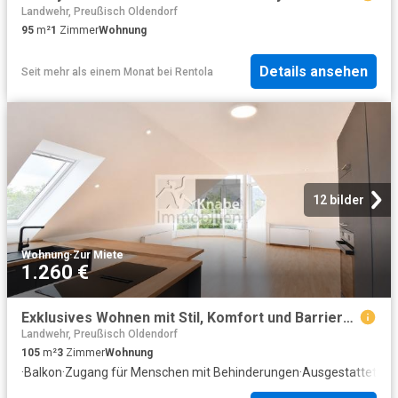
Landwehr, Preußisch Oldendorf
95
m²
1
Zimmer
Wohnung
Details ansehen
Seit mehr als einem Monat
bei
Rentola
12 bilder
Wohnung
·
Zur Miete
1.260 €
Exklusives Wohnen mit Stil, Komfort und Barrierefreiheit auf höchstem Niveau
Landwehr, Preußisch Oldendorf
105
m²
3
Zimmer
Wohnung
·
Balkon
·
Zugang für Menschen mit Behinderungen
·
Ausgestattete K