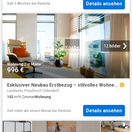
Details ansehen
Seit 3 Wochen
bei
Rentola
12 bilder
Wohnung
·
Zur Miete
996 €
Exklusiver Neubau Erstbezug – stilvolles Wohnen auf höchstem Niveau!
Landwehr, Preußisch Oldendorf
102
m²
1
Zimmer
Wohnung
Details ansehen
Seit mehr als einem Monat
bei
Rentola