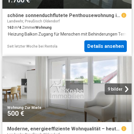
1.700 €
schöne sonnenduchflutete Penthousewohnung in Melle
Landwehr, Preußisch Oldendorf
163
m²
4
Zimmer
Wohnung
·
Heizung
·
Balkon
·
Zugang für Menschen mit Behinderungen
·
Terrass
Details ansehen
Seit letzter Woche
bei
Rentola
9 bilder
Wohnung
·
Zur Miete
500 €
Moderne, energieeffiziente Wohnqualität – heute und morgen!