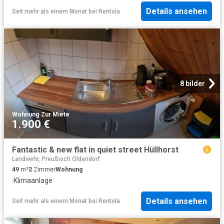
Details ansehen
Seit mehr als einem Monat
bei
Rentola
8 bilder
Wohnung
·
Zur Miete
1.900 €
Fantastic & new flat in quiet street Hüllhorst
Landwehr, Preußisch Oldendorf
49
m²
2
Zimmer
Wohnung
·
Klimaanlage
Details ansehen
Seit mehr als einem Monat
bei
Rentola