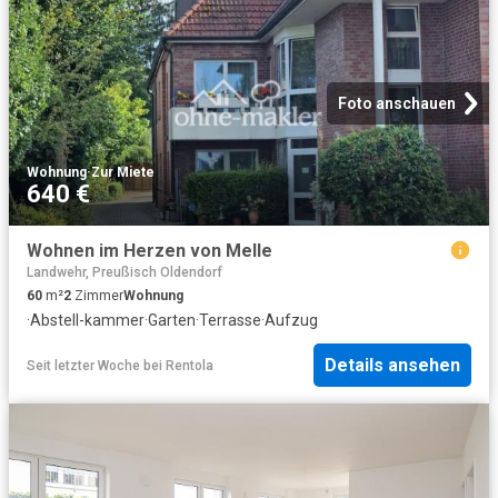
Foto anschauen
Wohnung
·
Zur Miete
640 €
Wohnen im Herzen von Melle
Landwehr, Preußisch Oldendorf
60
m²
2
Zimmer
Wohnung
·
Abstell-kammer
·
Garten
·
Terrasse
·
Aufzug
Details ansehen
Seit letzter Woche
bei
Rentola