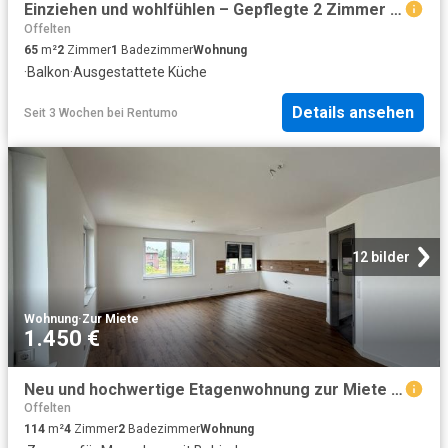
Einziehen und wohlfühlen – Gepflegte 2 Zimmer Wohnung mit Einbauküche
Offelten
65
m²
2
Zimmer
1
Badezimmer
Wohnung
·
Balkon
·
Ausgestattete Küche
Details ansehen
Seit 3 Wochen
bei
Rentumo
12 bilder
Wohnung
·
Zur Miete
1.450 €
Neu und hochwertige Etagenwohnung zur Miete in Bissendorf
Offelten
114
m²
4
Zimmer
2
Badezimmer
Wohnung