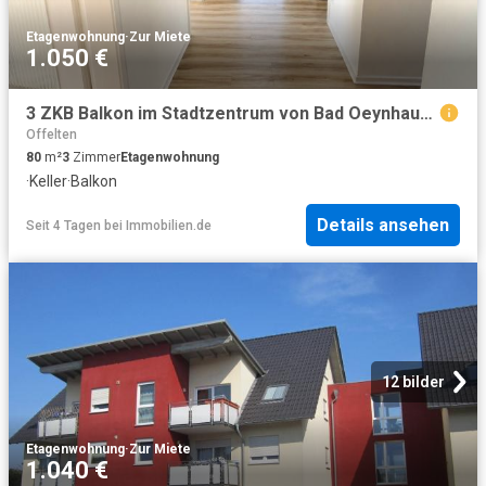
Etagenwohnung
·
Zur Miete
1.050 €
3 ZKB Balkon im Stadtzentrum von Bad Oeynhausen
Offelten
80
m²
3
Zimmer
Etagenwohnung
·
Keller
·
Balkon
Details ansehen
Seit 4 Tagen
bei
Immobilien.de
12 bilder
Etagenwohnung
·
Zur Miete
1.040 €