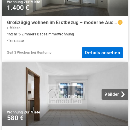
Wohnung
·
Zur Miete
1.400 €
Großzügig wohnen im Erstbezug – moderne Ausstattung und traumhafte Dachterrasse
Offelten
152
m²
5
Zimmer
1
Badezimmer
Wohnung
·
Terrasse
Details ansehen
Seit 3 Wochen
bei
Rentumo
9 bilder
Wohnung
·
Zur Miete
580 €