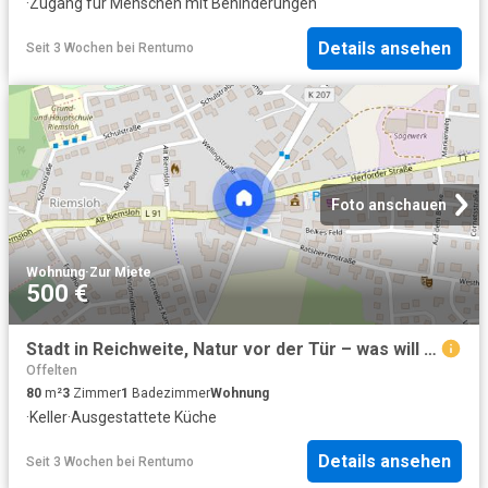
·
Zugang für Menschen mit Behinderungen
Details ansehen
Seit 3 Wochen
bei
Rentumo
Foto anschauen
Wohnung
·
Zur Miete
500 €
Stadt in Reichweite, Natur vor der Tür – was will man mehr?
Offelten
80
m²
3
Zimmer
1
Badezimmer
Wohnung
·
Keller
·
Ausgestattete Küche
Details ansehen
Seit 3 Wochen
bei
Rentumo