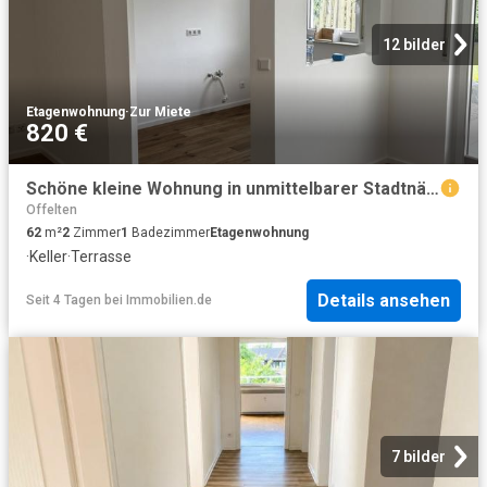
12 bilder
Etagenwohnung
·
Zur Miete
820 €
Schöne kleine Wohnung in unmittelbarer Stadtnähe
Offelten
62
m²
2
Zimmer
1
Badezimmer
Etagenwohnung
·
Keller
·
Terrasse
Details ansehen
Seit 4 Tagen
bei
Immobilien.de
7 bilder