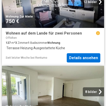
12 bilder
Wohnung
·
Zur Miete
750 €
Wohnen auf dem Lande für zwei Personen
Offelten
127
m²
3
Zimmer
1
Badezimmer
Wohnung
·
Terrasse
·
Heizung
·
Ausgestattete Küche
Details ansehen
Seit letzter Woche
bei
Rentumo
8 bilder