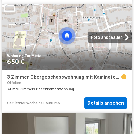
Foto anschauen
Wohnung
·
Zur Miete
650 €
3 Zimmer Obergeschosswohnung mit Kaminofen und Tageslichtbad
Offelten
74
m²
3
Zimmer
1
Badezimmer
Wohnung
Details ansehen
Seit letzter Woche
bei
Rentumo