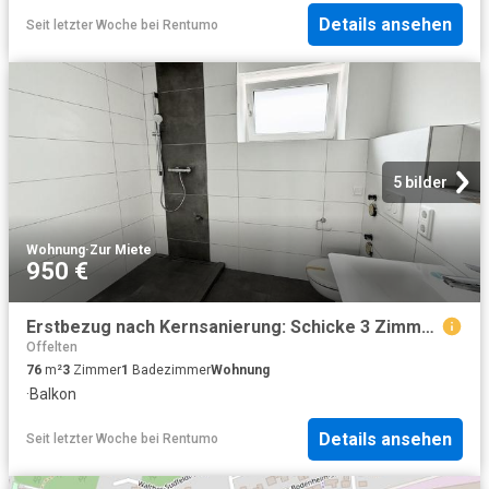
Details ansehen
Seit letzter Woche
bei
Rentumo
5 bilder
Wohnung
·
Zur Miete
950 €
Erstbezug nach Kernsanierung: Schicke 3 Zimmerwohnung mit Balkon
Offelten
76
m²
3
Zimmer
1
Badezimmer
Wohnung
·
Balkon
Details ansehen
Seit letzter Woche
bei
Rentumo