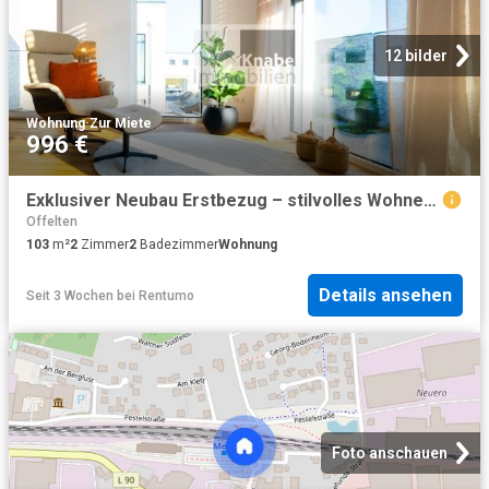
12 bilder
Wohnung
·
Zur Miete
996 €
Exklusiver Neubau Erstbezug – stilvolles Wohnen auf höchstem Niveau!
Offelten
103
m²
2
Zimmer
2
Badezimmer
Wohnung
Details ansehen
Seit 3 Wochen
bei
Rentumo
Foto anschauen