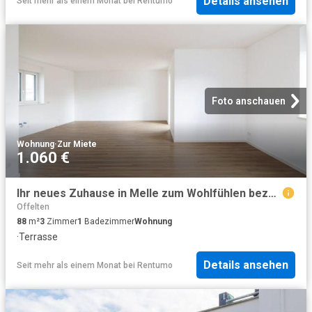
Details ansehen
Seit mehr als einem Monat
bei
Rentumo
Foto anschauen
Wohnung
·
Zur Miete
1.060 €
Ihr neues Zuhause in Melle zum Wohlfühlen bezugsfertige 3 Zimmer Wohnung zu vermieten
Offelten
88
m²
3
Zimmer
1
Badezimmer
Wohnung
·
Terrasse
Details ansehen
Seit mehr als einem Monat
bei
Rentumo