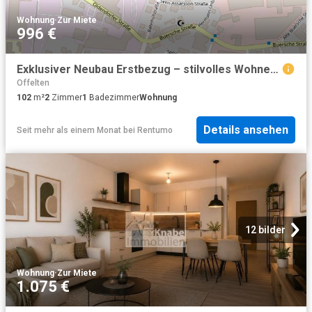
Wohnung
·
Zur Miete
996 €
Exklusiver Neubau Erstbezug – stilvolles Wohnen auf höchstem Niveau!
Offelten
102
m²
2
Zimmer
1
Badezimmer
Wohnung
Details ansehen
Seit mehr als einem Monat
bei
Rentumo
12 bilder
Wohnung
·
Zur Miete
1.075 €