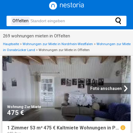
269 wohnungen mieten in Offelten
Hauptseite
>
Wohnungen zur Miete in Nordrhein-Westfalen
>
Wohnungen zur Miete
in Osnabrücker Land
>
Wohnungen zur Miete in Offelten
Foto anschauen
Wohnung
·
Zur Miete
475 €
1 Zimmer 53 m² 475 € Kaltmiete Wohnungen in Preußisch Old.