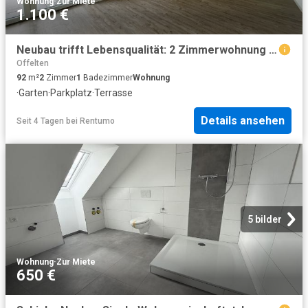
Wohnung
·
Zur Miete
1.100 €
Neubau trifft Lebensqualität: 2 Zimmerwohnung mit Garten
Offelten
92
m²
2
Zimmer
1
Badezimmer
Wohnung
·
Garten
·
Parkplatz
·
Terrasse
Details ansehen
Seit 4 Tagen
bei
Rentumo
5 bilder
Wohnung
·
Zur Miete
650 €