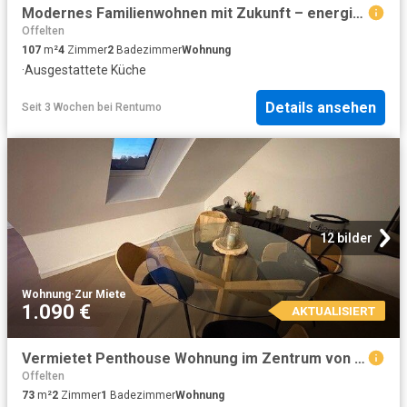
Modernes Familienwohnen mit Zukunft – energieeffizient, komfortabel und nachhaltig
Offelten
107
m²
4
Zimmer
2
Badezimmer
Wohnung
·
Ausgestattete Küche
Details ansehen
Seit 3 Wochen
bei
Rentumo
12 bilder
Wohnung
·
Zur Miete
1.090 €
AKTUALISIERT
Vermietet Penthouse Wohnung im Zentrum von Bad Essen mit Blick auf das Wiehengebirge und den Mittellandkanal
Offelten
73
m²
2
Zimmer
1
Badezimmer
Wohnung