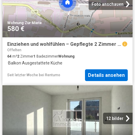
Foto anschauen
Wohnung
·
Zur Miete
580 €
Einziehen und wohlfühlen – Gepflegte 2 Zimmer Wohnung mit Einbauküche
Offelten
64
m²
2
Zimmer
1
Badezimmer
Wohnung
·
Balkon
·
Ausgestattete Küche
Details ansehen
Seit letzter Woche
bei
Rentumo
12 bilder