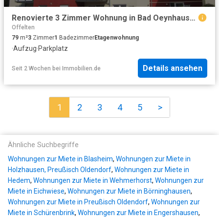
Renovierte 3 Zimmer Wohnung in Bad Oeynhausen 19
Offelten
79
m²
3
Zimmer
1
Badezimmer
Etagenwohnung
·
Aufzug
·
Parkplatz
Details ansehen
Seit 2 Wochen
bei
Immobilien.de
1
2
3
4
5
>
Ähnliche Suchbegriffe
Wohnungen zur Miete in Blasheim
,
Wohnungen zur Miete in
Holzhausen, Preußisch Oldendorf
,
Wohnungen zur Miete in
Hedem
,
Wohnungen zur Miete in Wehmerhorst
,
Wohnungen zur
Miete in Eichwiese
,
Wohnungen zur Miete in Börninghausen
,
Wohnungen zur Miete in Preußisch Oldendorf
,
Wohnungen zur
Miete in Schürenbrink
,
Wohnungen zur Miete in Engershausen
,