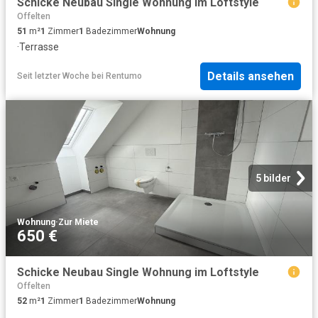
Schicke Neubau Single Wohnung im Loftstyle
Offelten
51
m²
1
Zimmer
1
Badezimmer
Wohnung
·
Terrasse
Details ansehen
Seit letzter Woche
bei
Rentumo
5 bilder
Wohnung
·
Zur Miete
650 €
Schicke Neubau Single Wohnung im Loftstyle
Offelten
52
m²
1
Zimmer
1
Badezimmer
Wohnung