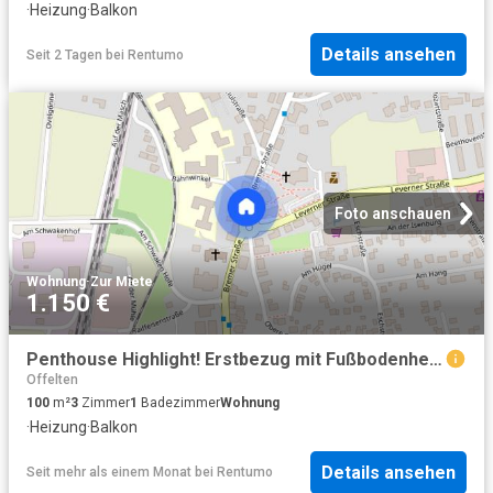
·
Heizung
·
Balkon
Details ansehen
Seit 2 Tagen
bei
Rentumo
Foto anschauen
Wohnung
·
Zur Miete
1.150 €
Penthouse Highlight! Erstbezug mit Fußbodenheizung & Video Gegensprechanlage
Offelten
100
m²
3
Zimmer
1
Badezimmer
Wohnung
·
Heizung
·
Balkon
Details ansehen
Seit mehr als einem Monat
bei
Rentumo