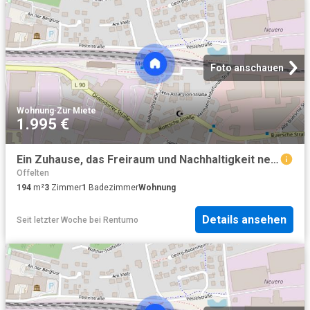
Foto anschauen
Wohnung
·
Zur Miete
1.995 €
Ein Zuhause, das Freiraum und Nachhaltigkeit neu definiert!
Offelten
194
m²
3
Zimmer
1
Badezimmer
Wohnung
Details ansehen
Seit letzter Woche
bei
Rentumo