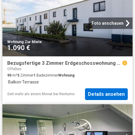
Foto anschauen
Wohnung
·
Zur Miete
1.090 €
Bezugsfertige 3 Zimmer Erdgeschosswohnung mit Terrasse in Melle zu vermieten
Offelten
90
m²
3
Zimmer
1
Badezimmer
Wohnung
·
Balkon
·
Terrasse
Details ansehen
Seit mehr als einem Monat
bei
Rentumo