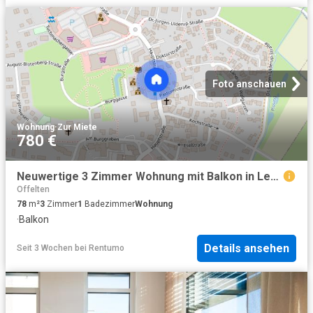
Foto anschauen
Wohnung
·
Zur Miete
780 €
Neuwertige 3 Zimmer Wohnung mit Balkon in Lemförde
Offelten
78
m²
3
Zimmer
1
Badezimmer
Wohnung
·
Balkon
Details ansehen
Seit 3 Wochen
bei
Rentumo