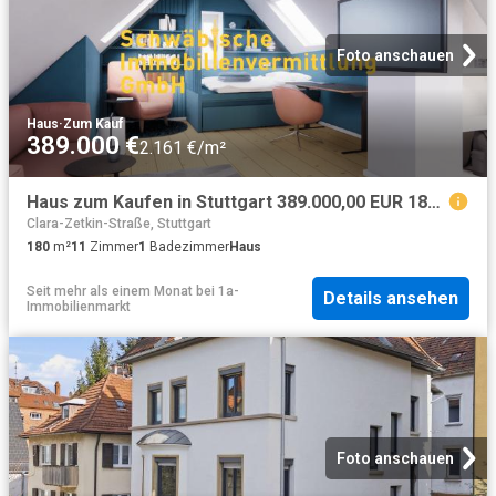
Foto anschauen
Haus
·
Zum Kauf
389.000 €
2.161 €/m²
Haus zum Kaufen in Stuttgart 389.000,00 EUR 180.3 m²
Clara-Zetkin-Straße, Stuttgart
180
m²
11
Zimmer
1
Badezimmer
Haus
Seit mehr als einem Monat
bei
1a-
Details ansehen
Immobilienmarkt
Foto anschauen