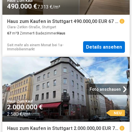
Haus
·
Zum Kauf
490.000 €
7.313 €/m²
Haus zum Kaufen in Stuttgart 490.000,00 EUR 67 m²
Clara-Zetkin-Straße, Stuttgart
67
m²
3
Zimmer
1
Badezimmer
Haus
Seit mehr als einem Monat
bei
1a-
Details ansehen
Immobilienmarkt
Foto anschauen
Haus
·
Zum Kauf
2.000.000 €
NEU
2.580 €/m²
Haus zum Kaufen in Stuttgart 2.000.000,00 EUR 775 m²