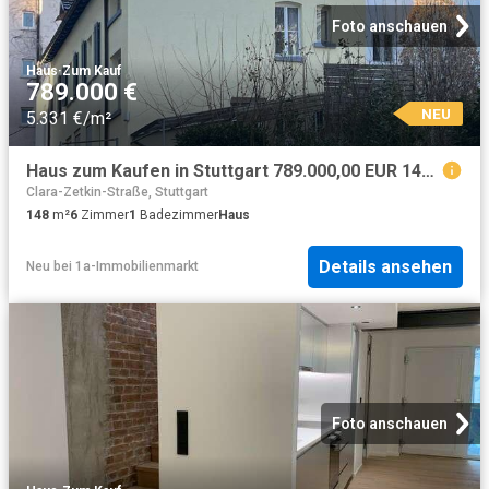
Foto anschauen
Haus
·
Zum Kauf
789.000 €
NEU
5.331 €/m²
Haus zum Kaufen in Stuttgart 789.000,00 EUR 148.54 m²
Clara-Zetkin-Straße, Stuttgart
148
m²
6
Zimmer
1
Badezimmer
Haus
Details ansehen
Neu
bei
1a-Immobilienmarkt
Foto anschauen