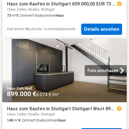
Haus zum Kaufen in Stuttgart 609.000,00 EUR 73 m²
Clara-Zetkin-Straße, Stuttgart
73
m²
5
Zimmer
1
Badezimmer
Haus
Details ansehen
Seit letzter Woche
bei
1a-Immobilienmarkt
Foto anschauen
Haus
·
Zum Kauf
899.000 €
6.074 €/m²
Haus zum Kaufen in Stuttgart Stuttgart West 899.000,00 EUR 148.35 m²
Clara-Zetkin-Straße, Stuttgart
148
m²
4
Zimmer
1
Badezimmer
Haus