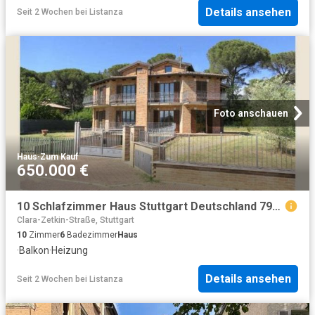
Details ansehen
Seit 2 Wochen
bei
Listanza
Foto anschauen
Haus
·
Zum Kauf
650.000 €
10 Schlafzimmer Haus Stuttgart Deutschland 79143292
Clara-Zetkin-Straße, Stuttgart
10
Zimmer
6
Badezimmer
Haus
·
Balkon
·
Heizung
Details ansehen
Seit 2 Wochen
bei
Listanza