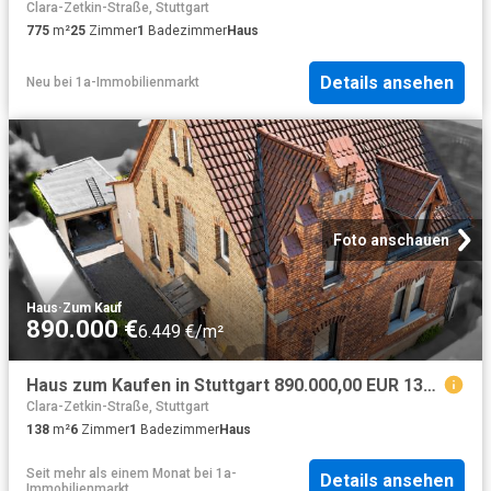
Clara-Zetkin-Straße, Stuttgart
775
m²
25
Zimmer
1
Badezimmer
Haus
Details ansehen
Neu
bei
1a-Immobilienmarkt
Foto anschauen
Haus
·
Zum Kauf
890.000 €
6.449 €/m²
Haus zum Kaufen in Stuttgart 890.000,00 EUR 138 m²
Clara-Zetkin-Straße, Stuttgart
138
m²
6
Zimmer
1
Badezimmer
Haus
Seit mehr als einem Monat
bei
1a-
Details ansehen
Immobilienmarkt