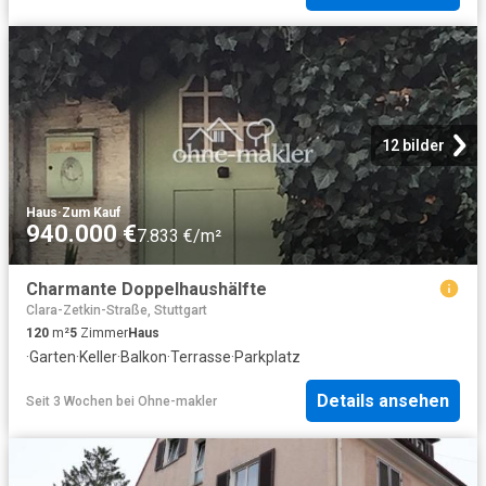
12 bilder
Haus
·
Zum Kauf
940.000 €
7.833 €/m²
Charmante Doppelhaushälfte
Clara-Zetkin-Straße, Stuttgart
120
m²
5
Zimmer
Haus
·
Garten
·
Keller
·
Balkon
·
Terrasse
·
Parkplatz
Details ansehen
Seit 3 Wochen
bei
Ohne-makler