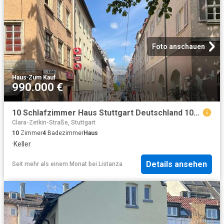
Foto anschauen
Haus
·
Zum Kauf
990.000 €
10 Schlafzimmer Haus Stuttgart Deutschland 101345737
Clara-Zetkin-Straße, Stuttgart
10
Zimmer
4
Badezimmer
Haus
·
Keller
Details ansehen
Seit mehr als einem Monat
bei
Listanza