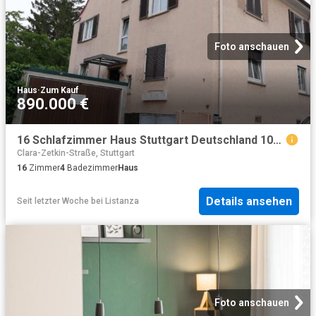
Foto anschauen
Haus
·
Zum Kauf
890.000 €
16 Schlafzimmer Haus Stuttgart Deutschland 104646800
Clara-Zetkin-Straße, Stuttgart
16
Zimmer
4
Badezimmer
Haus
Details ansehen
Seit letzter Woche
bei
Listanza
Foto anschauen