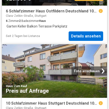
6 Schlafzimmer Haus Ostfildern Deutschland 104804775
Clara-Zetkin-Straße, Stuttgart
6
Zimmer
2
Badezimmer
Haus
·
Garten
·
Keller
·
Balkon
·
Terrasse
·
Parkplatz
Details ansehen
Seit 2 Tagen
bei
Listanza
Foto anschauen
Haus
·
Zum Kauf
Preis auf Anfrage
10 Schlafzimmer Haus Stuttgart Deutschland 104640676
Clara-Zetkin-Straße, Stuttgart