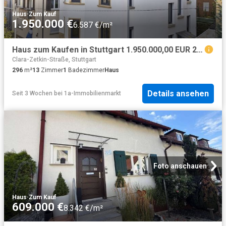
Haus
·
Zum Kauf
1.950.000 €
6.587 €/m²
Haus zum Kaufen in Stuttgart 1.950.000,00 EUR 296 m²
Clara-Zetkin-Straße, Stuttgart
296
m²
13
Zimmer
1
Badezimmer
Haus
Details ansehen
Seit 3 Wochen
bei
1a-Immobilienmarkt
Foto anschauen
Haus
·
Zum Kauf
609.000 €
8.342 €/m²