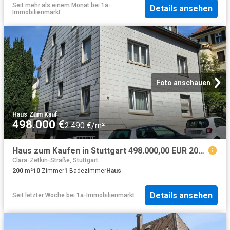
Seit mehr als einem Monat
bei
1a-
Details ansehen
Immobilienmarkt
Foto anschauen
Haus
·
Zum Kauf
498.000 €
2.490 €/m²
Haus zum Kaufen in Stuttgart 498.000,00 EUR 200 m²
Clara-Zetkin-Straße, Stuttgart
200
m²
10
Zimmer
1
Badezimmer
Haus
Details ansehen
Seit letzter Woche
bei
1a-Immobilienmarkt