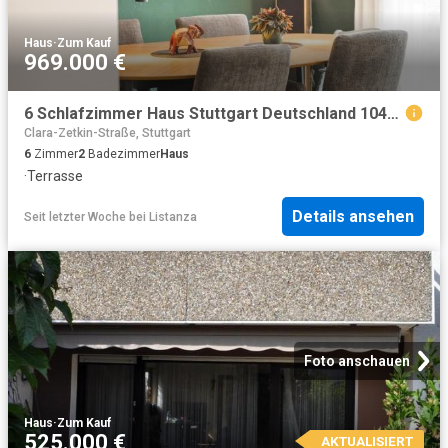
Haus
·
Zum Kauf
969.000 €
6 Schlafzimmer Haus Stuttgart Deutschland 104536994
Clara-Zetkin-Straße, Stuttgart
6
Zimmer
2
Badezimmer
Haus
·
Terrasse
Details ansehen
Seit letzter Woche
bei
Listanza
Foto anschauen
Haus
·
Zum Kauf
525.000 €
AKTUALISIERT