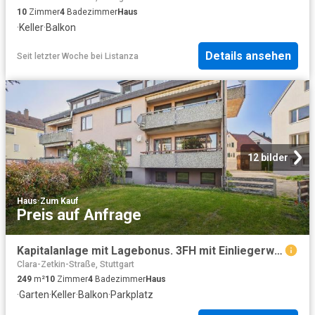
10
Zimmer
4
Badezimmer
Haus
·
Keller
·
Balkon
Details ansehen
Seit letzter Woche
bei
Listanza
12 bilder
Haus
·
Zum Kauf
Preis auf Anfrage
Kapitalanlage mit Lagebonus. 3FH mit Einliegerwohnung, Garage, 2 SP, Garten, Keller
Clara-Zetkin-Straße, Stuttgart
249
m²
10
Zimmer
4
Badezimmer
Haus
·
Garten
·
Keller
·
Balkon
·
Parkplatz