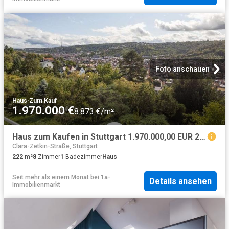
Foto anschauen
Haus
·
Zum Kauf
1.970.000 €
8.873 €/m²
Haus zum Kaufen in Stuttgart 1.970.000,00 EUR 222 m²
Clara-Zetkin-Straße, Stuttgart
222
m²
8
Zimmer
1
Badezimmer
Haus
Seit mehr als einem Monat
bei
1a-
Details ansehen
Immobilienmarkt