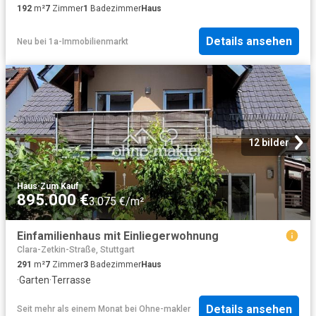
192
m²
7
Zimmer
1
Badezimmer
Haus
Details ansehen
Neu
bei
1a-Immobilienmarkt
12 bilder
Haus
·
Zum Kauf
895.000 €
3.075 €/m²
Einfamilienhaus mit Einliegerwohnung
Clara-Zetkin-Straße, Stuttgart
291
m²
7
Zimmer
3
Badezimmer
Haus
·
Garten
·
Terrasse
Details ansehen
Seit mehr als einem Monat
bei
Ohne-makler