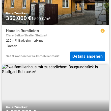
Haus
·
Zum Kauf
350.000 €
1.590 €/m²
Haus in Rumänien
Clara-Zetkin-Straße, Stuttgart
220
m²
1
Badezimmer
Haus
·
Garten
Details ansehen
Seit 3 Wochen
bei
1a-Immobilienmarkt
Haus
·
Zum Kauf