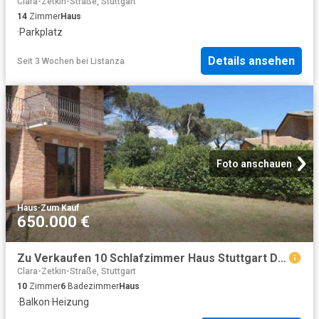
Clara-Zetkin-Straße, Stuttgart
14
Zimmer
Haus
·
Parkplatz
Details ansehen
Seit 3 Wochen
bei
Listanza
Foto anschauen
Haus
·
Zum Kauf
650.000 €
Zu Verkaufen 10 Schlafzimmer Haus Stuttgart Deutschland DS79143292
Clara-Zetkin-Straße, Stuttgart
10
Zimmer
6
Badezimmer
Haus
·
Balkon
·
Heizung