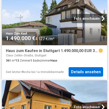
Foto anschauen
Haus
·
Zum Kauf
1.490.000 €
4.127 €/m²
Haus zum Kaufen in Stuttgart 1.490.000,00 EUR 361.69 m²
Clara-Zetkin-Straße, Stuttgart
361
m²
13
Zimmer
1
Badezimmer
Haus
Details ansehen
Seit letzter Woche
bei
1a-Immobilienmarkt
Foto anschauen