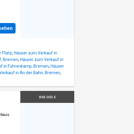
 Erd-
n
Einheit
nsehen
 Reich
eigener
wurde
 Platz
,
Häuser zum Verkauf in
f, Bremen
,
Häuser zum Verkauf in
f in Fuhrenkamp, Bremen
,
Häuser
Verkauf in An der Bahn, Bremen
,
898.000 €
Haus