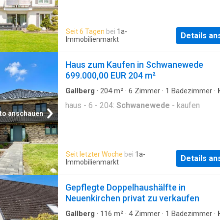
Seit 6 Tagen
bei
1a-
Details a
Immobilienmarkt
Haus zum Kaufen in Schwanewede
699.000,00 EUR 204 m²
Gallberg
·
204
m²
·
6
Zimmer
·
1
Badezimmer
·
haus - 6 - 204:
Schwanewede
- kaufen
to anschauen
Seit letzter Woche
bei
1a-
Details a
Immobilienmarkt
Gepflegte Doppelhaushälfte in
Neuenkirchen privat zu verkaufen
Gallberg
·
116
m²
·
4
Zimmer
·
1
Badezimmer
·