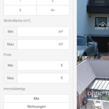
1
2
3
4+
Wohnfläche (m²)
Min
Max
Preis
Min
Max
Immobilientyp
Alle
Wohnungen