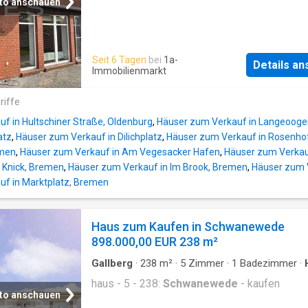
wurde. Bereits vom Windfang aus lassen sich
to anschauen
und Dachgeschoss über jeweils eigene Türe
betreten. So kann das Haus entweder als ein
großzügiges Einfamilienhaus oder als
Seit 6 Tagen
bei
1a-
Zweifamilienhaus genutzt werden. Die obere 
Details a
Immobilienmarkt
eignet sich zur Untervermietung, für
Mehrgenerationen-Wohnen oder als eigenes
riffe
für die Kinder, jeweils mit eigenem Bad und 
Küche. Der Wohnbereich im Dachgeschoss 
f in Hultschiner Straße, Oldenburg
,
Häuser zum Verkauf in Langeooger
zuvor nie vermietet und kaum genutzt. Küch
atz
,
Häuser zum Verkauf in Dilichplatz
,
Häuser zum Verkauf in Rosenho
emen
,
Häuser zum Verkauf in Am Vegesacker Hafen
,
Häuser zum Verkau
 Knick, Bremen
,
Häuser zum Verkauf in Im Brook, Bremen
,
Häuser zum 
uf in Marktplatz, Bremen
Haus zum Kaufen in Schwanewede
898.000,00 EUR 238 m²
Gallberg
·
238
m²
·
5
Zimmer
·
1
Badezimmer
·
haus - 5 - 238:
Schwanewede
- kaufen
to anschauen