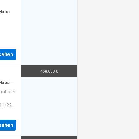
Haus
nsehen
468.000 €
Haus
·
 ruhiger
021/22
m mit
ss und
nsehen