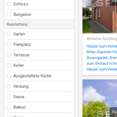
Fo
Schloss
Bungalow
Ausstattung
Garten
Ähnliche Suchbeg
Parkplatz
Häuser zum Verkau
Ritter-Raschen-Pl
Terrasse
Rosengarten, Br
zum Verkauf in Im
Keller
Häuser zum Verka
Ausgestattete Küche
Heizung
Sauna
Balkon
Fo