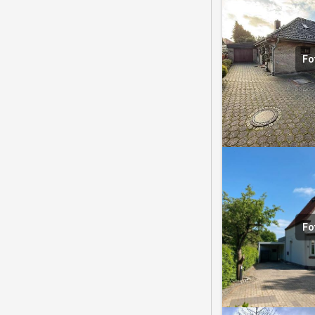
Fo
Fo