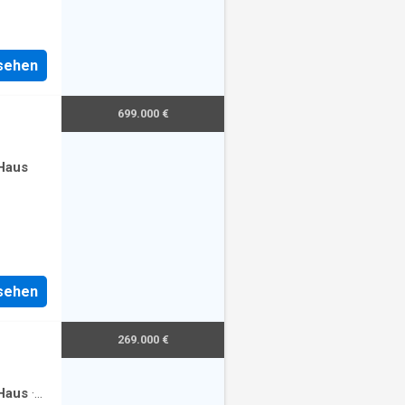
nsehen
699.000 €
Haus
nsehen
269.000 €
Haus
·