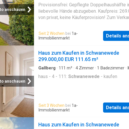
Parkplatz
·
Terrasse
Provisionsfrei: Gepflegte Doppelhaushälfte i
to anschauen
liebevolle Hände abzugeben. Kaufpreis: 269.
von privat, keine Käuferprovision! Zum Verka
eine gepflegte Doppelhaushälfte in ruhiger u
familienfreundlicher Lage von
Schwanewed
Seit 2 Wochen
bei
1a-
Details a
Ortsteil Neuenkirchen. Das im Jahr 1981 erb
Immobilienmarkt
Haus bietet auf 116,01 m² Wohnfläche und e
506 m² großen Grundstück viel Platz für Fami
Haus zum Kaufen in Schwanewede
oder Paare. Die Immobilie verfügt über 4 Zi
299.000,00 EUR 111.65 m²
Küche, Badezimmer, Gäste-WC, Abslraum un
Heizungskeller. Zusätzlich bietet Ihnen der
Gallberg
·
111
m²
·
4
Zimmer
·
1
Badezimmer
·
ausbaufähige Dachboden, die Möglichkeit n
haus - 4 - 111:
Schwanewede
- kaufen
Wohnraum nach Ihren individuellen Vorslunge
to anschauen
schaffen. Die Gasheizung wurde 2023 erneue
ebenso wurden alle Fenster auf der Wetterse
Jahr 2025 ausgetauscht. Der Außenbereich lä
Seit 3 Wochen
bei
1a-
einer überdachten Terrasse zum Entspannen e
Details a
Immobilienmarkt
Carport mit angrenzendem Schuppen, der bis
Werkstatt genutzt wurd
Haus zum Kaufen in Schwanewede