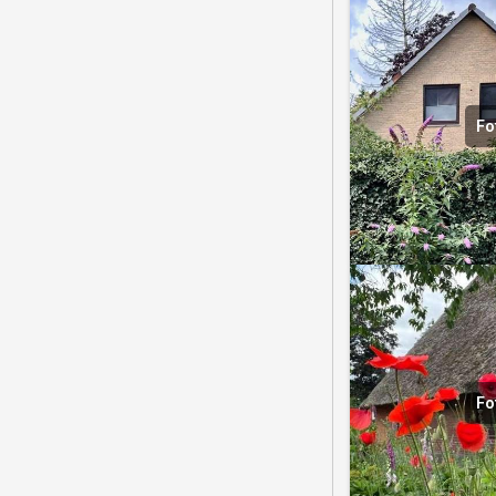
Fo
Fo