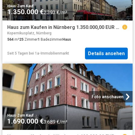
Haus
·
Zum Kauf
1.350.000 €
2.393 €/m²
Haus zum Kaufen in Nürnberg 1.350.000,00 EUR 564 m²
Kopernikusplatz, Nürnberg
564
m²
25
Zimmer
1
Badezimmer
Haus
Details ansehen
Seit 5 Tagen
bei
1a-Immobilienmarkt
Foto anschauen
Haus
·
Zum Kauf
1.690.000 €
3.689 €/m²