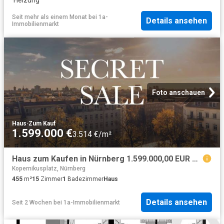
·
Heizung
Seit mehr als einem Monat
bei
1a-
Details ansehen
Immobilienmarkt
Foto anschauen
Haus
·
Zum Kauf
1.599.000 €
3.514 €/m²
Haus zum Kaufen in Nürnberg 1.599.000,00 EUR 455 m²
Kopernikusplatz, Nürnberg
455
m²
15
Zimmer
1
Badezimmer
Haus
Details ansehen
Seit 2 Wochen
bei
1a-Immobilienmarkt