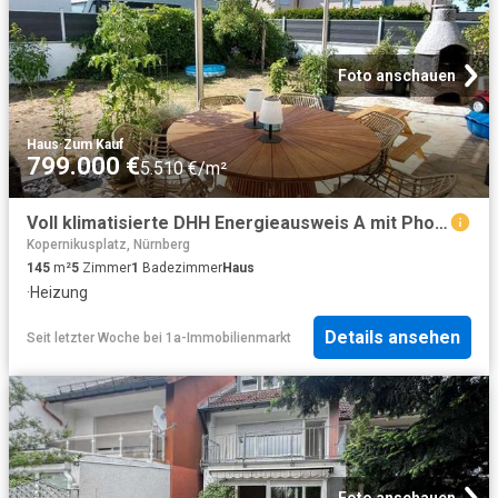
Foto anschauen
Haus
·
Zum Kauf
799.000 €
5.510 €/m²
Voll klimatisierte DHH Energieausweis A mit Photovoltaik
Kopernikusplatz, Nürnberg
145
m²
5
Zimmer
1
Badezimmer
Haus
·
Heizung
Details ansehen
Seit letzter Woche
bei
1a-Immobilienmarkt
Foto anschauen