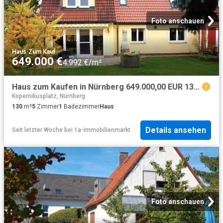
Foto anschauen
Haus
·
Zum Kauf
649.000 €
4.992 €/m²
Haus zum Kaufen in Nürnberg 649.000,00 EUR 130 m²
Kopernikusplatz, Nürnberg
130
m²
5
Zimmer
1
Badezimmer
Haus
Details ansehen
Seit letzter Woche
bei
1a-Immobilienmarkt
Foto anschauen