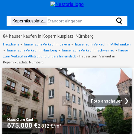
84 häuser kaufen in Kopernikusplatz, Nürnberg
Hauptseite
>
Häuser zum Verkauf in Bayern
>
Häuser zum Verkauf in Mittelfranken
>
Häuser zum Verkauf in Nürnberg
>
Häuser zum Verkauf in Schweinau
>
Häuser
zum Verkauf in Altstadt und Engere Innenstadt
>
Häuser zum Verkauf in
Kopernikusplatz, Nürnberg
Foto anschauen
Haus
·
Zum Kauf
675.000 €
2.812 €/m²