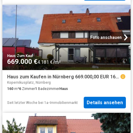
Foto anschauen
Haus
·
Zum Kauf
669.000 €
4.181 €/m²
Haus zum Kaufen in Nürnberg 669.000,00 EUR 160 m²
Kopernikusplatz, Nürnberg
160
m²
6
Zimmer
1
Badezimmer
Haus
Details ansehen
Seit letzter Woche
bei
1a-Immobilienmarkt