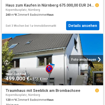
Haus zum Kaufen in Nürnberg 675.000,00 EUR 240 m²
Kopernikusplatz, Nürnberg
240
m²
8
Zimmer
1
Badezimmer
Haus
Details ansehen
Seit 3 Wochen
bei
1a-Immobilienmarkt
Foto anschauen
Haus
·
Zum Kauf
499.000 €
4.158 €/m²
Traumhaus mit Seeblick am Brombachsee
Kopernikusplatz, Nürnberg
120
m²
4
Zimmer
1
Badezimmer
Haus