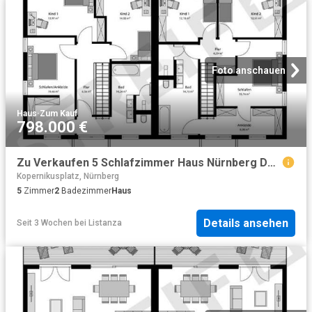
Foto anschauen
Haus
·
Zum Kauf
798.000 €
Zu Verkaufen 5 Schlafzimmer Haus Nürnberg Deutschland DS78819350
Kopernikusplatz, Nürnberg
5
Zimmer
2
Badezimmer
Haus
Details ansehen
Seit 3 Wochen
bei
Listanza