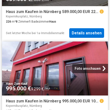
Haus zum Kaufen in Nürnberg 589.000,00 EUR 226.68 m²
Kopernikusplatz, Nürnberg
226
m²
8
Zimmer
1
Badezimmer
Haus
Details ansehen
Seit letzter Woche
bei
1a-Immobilienmarkt
Foto anschauen
Haus
·
Zum Kauf
995.000 €
9.299 €/m²
Haus zum Kaufen in Nürnberg 995.000,00 EUR 107 m²
Kopernikusplatz, Nürnberg