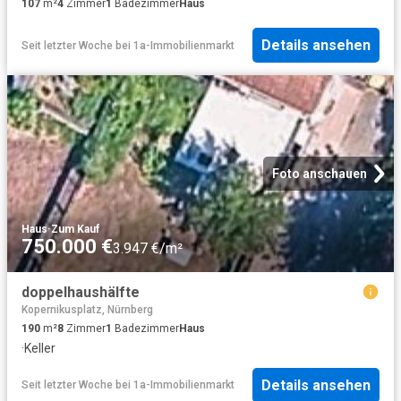
107
m²
4
Zimmer
1
Badezimmer
Haus
Details ansehen
Seit letzter Woche
bei
1a-Immobilienmarkt
Foto anschauen
Haus
·
Zum Kauf
750.000 €
3.947 €/m²
doppelhaushälfte
Kopernikusplatz, Nürnberg
190
m²
8
Zimmer
1
Badezimmer
Haus
·
Keller
Details ansehen
Seit letzter Woche
bei
1a-Immobilienmarkt