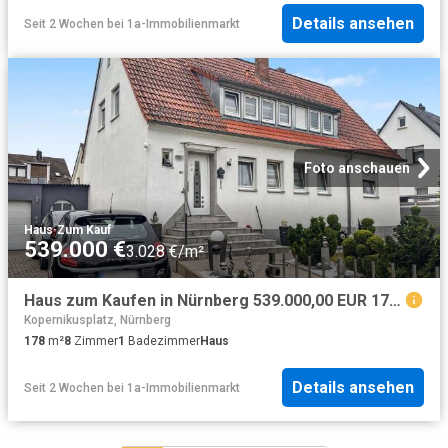
Details ansehen
Seit 2 Wochen
bei
1a-Immobilienmarkt
Foto anschauen
Haus
·
Zum Kauf
539.000 €
3.028 €/m²
Haus zum Kaufen in Nürnberg 539.000,00 EUR 178.51 m²
Kopernikusplatz, Nürnberg
178
m²
8
Zimmer
1
Badezimmer
Haus
Details ansehen
Seit 2 Wochen
bei
1a-Immobilienmarkt