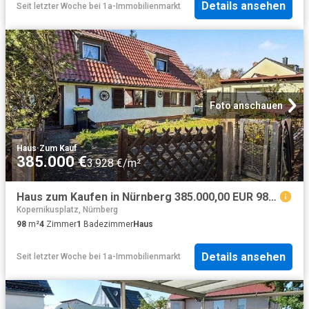
Details ansehen
Seit letzter Woche
bei
1a-Immobilienmarkt
Foto anschauen
Haus
·
Zum Kauf
385.000 €
3.928 €/m²
Haus zum Kaufen in Nürnberg 385.000,00 EUR 98.83 m²
Kopernikusplatz, Nürnberg
98
m²
4
Zimmer
1
Badezimmer
Haus
Details ansehen
Seit letzter Woche
bei
1a-Immobilienmarkt