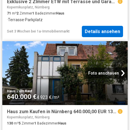
Exklusive 2 ZImmer ETW mit Terrasse und Garage in ruhiger Wohnla
Kopernikusplatz, Nürnberg
71
m²
2
Zimmer
1
Badezimmer
Haus
·
Terrasse
·
Parkplatz
Details ansehen
Seit 3 Wochen
bei
1a-Immobilienmarkt
Foto anschauen
Haus
·
Zum Kauf
640.000 €
4.923 €/m²
Haus zum Kaufen in Nürnberg 640.000,00 EUR 130 m²
Kopernikusplatz, Nürnberg
130
m²
5
Zimmer
1
Badezimmer
Haus