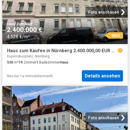
Foto anschauen
Haus
·
Zum Kauf
2.400.000 €
NEU
4.528 €/m²
Haus zum Kaufen in Nürnberg 2.400.000,00 EUR 530 m²
Kopernikusplatz, Nürnberg
530
m²
19
Zimmer
1
Badezimmer
Haus
Details ansehen
Neu
bei
1a-Immobilienmarkt
Foto anschauen