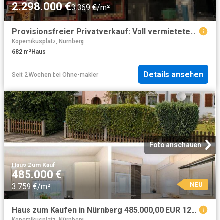
2.298.000 €
3.369 €/m²
Provisionsfreier Privatverkauf: Voll vermietetes Wohn & Geschäftshaus in Nürnberg Eberhardshof
Kopernikusplatz, Nürnberg
682
m²
Haus
Details ansehen
Seit 2 Wochen
bei
Ohne-makler
Foto anschauen
Haus
·
Zum Kauf
485.000 €
NEU
3.759 €/m²
Haus zum Kaufen in Nürnberg 485.000,00 EUR 129 m²
Kopernikusplatz, Nürnberg