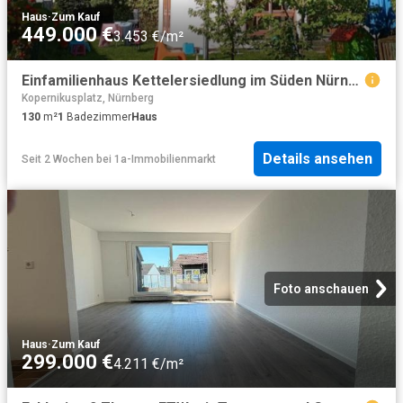
Haus
·
Zum Kauf
449.000 €
3.453 €/m²
Einfamilienhaus Kettelersiedlung im Süden Nürnberg
Kopernikusplatz, Nürnberg
130
m²
1
Badezimmer
Haus
Details ansehen
Seit 2 Wochen
bei
1a-Immobilienmarkt
Foto anschauen
Haus
·
Zum Kauf
299.000 €
4.211 €/m²