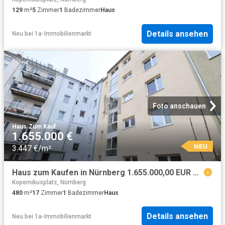
129
m²
5
Zimmer
1
Badezimmer
Haus
Details ansehen
Neu
bei
1a-Immobilienmarkt
Foto anschauen
Haus
·
Zum Kauf
1.655.000 €
NEU
3.447 €/m²
Haus zum Kaufen in Nürnberg 1.655.000,00 EUR 480.85 m²
Kopernikusplatz, Nürnberg
480
m²
17
Zimmer
1
Badezimmer
Haus
Details ansehen
Neu
bei
1a-Immobilienmarkt