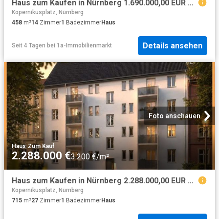
Haus zum Kaufen in Nürnberg 1.690.000,00 EUR 458 m²
Kopernikusplatz, Nürnberg
458
m²
14
Zimmer
1
Badezimmer
Haus
Details ansehen
Seit 4 Tagen
bei
1a-Immobilienmarkt
Foto anschauen
Haus
·
Zum Kauf
2.288.000 €
3.200 €/m²
Haus zum Kaufen in Nürnberg 2.288.000,00 EUR 715 m²
Kopernikusplatz, Nürnberg
715
m²
27
Zimmer
1
Badezimmer
Haus