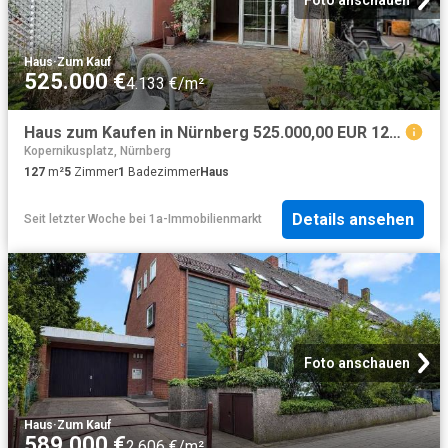
Haus
·
Zum Kauf
525.000 €
4.133 €/m²
Haus zum Kaufen in Nürnberg 525.000,00 EUR 127.59 m²
Kopernikusplatz, Nürnberg
127
m²
5
Zimmer
1
Badezimmer
Haus
Details ansehen
Seit letzter Woche
bei
1a-Immobilienmarkt
Foto anschauen
Haus
·
Zum Kauf
589.000 €
2.606 €/m²