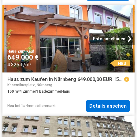
Foto anschauen
Haus
·
Zum Kauf
649.000 €
NEU
4.326 €/m²
Haus zum Kaufen in Nürnberg 649.000,00 EUR 150 m²
Kopernikusplatz, Nürnberg
150
m²
4
Zimmer
1
Badezimmer
Haus
Details ansehen
Neu
bei
1a-Immobilienmarkt