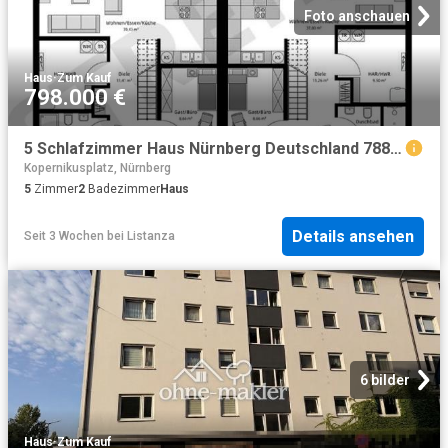
Foto anschauen
Haus
·
Zum Kauf
798.000 €
5 Schlafzimmer Haus Nürnberg Deutschland 78819350
Kopernikusplatz, Nürnberg
5
Zimmer
2
Badezimmer
Haus
Details ansehen
Seit 3 Wochen
bei
Listanza
6 bilder
Haus
·
Zum Kauf