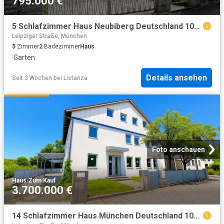
795.000 €
5 Schlafzimmer Haus Neubiberg Deutschland 104000485
Leipziger Straße, München
5
Zimmer
2
Badezimmer
Haus
·
Garten
Details ansehen
Seit 3 Wochen
bei
Listanza
Foto anschauen
Haus
·
Zum Kauf
3.700.000 €
14 Schlafzimmer Haus München Deutschland 100236697