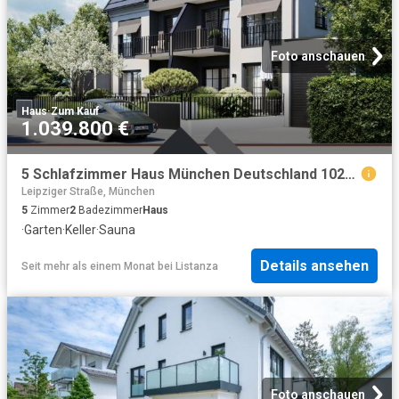
Foto anschauen
Haus
·
Zum Kauf
1.039.800 €
5 Schlafzimmer Haus München Deutschland 102579993
Leipziger Straße, München
5
Zimmer
2
Badezimmer
Haus
·
Garten
·
Keller
·
Sauna
Details ansehen
Seit mehr als einem Monat
bei
Listanza
Foto anschauen