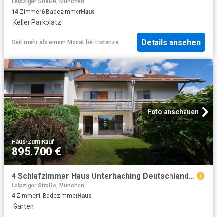
Leipziger Straße, München
14
Zimmer
6
Badezimmer
Haus
·
Keller
·
Parkplatz
Details ansehen
Seit mehr als einem Monat
bei
Listanza
Foto anschauen
Haus
·
Zum Kauf
895.700 €
4 Schlafzimmer Haus Unterhaching Deutschland 104805254
Leipziger Straße, München
4
Zimmer
1
Badezimmer
Haus
·
Garten