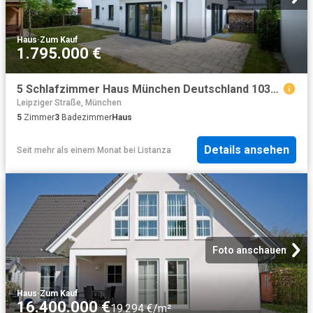
Haus
·
Zum Kauf
1.795.000 €
5 Schlafzimmer Haus München Deutschland 103092461
Leipziger Straße, München
5
Zimmer
3
Badezimmer
Haus
Details ansehen
Seit mehr als einem Monat
bei
Listanza
Foto anschauen
Haus
·
Zum Kauf
16.400.000 €
19.294 €/m²