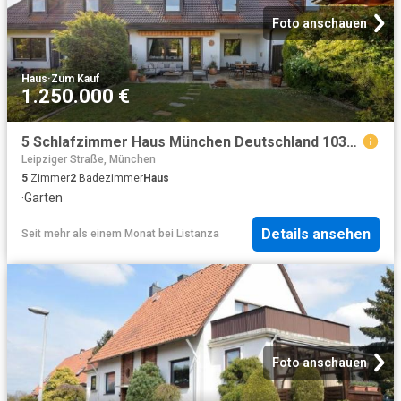
Foto anschauen
Haus
·
Zum Kauf
1.250.000 €
5 Schlafzimmer Haus München Deutschland 103655066
Leipziger Straße, München
5
Zimmer
2
Badezimmer
Haus
·
Garten
Details ansehen
Seit mehr als einem Monat
bei
Listanza
Foto anschauen