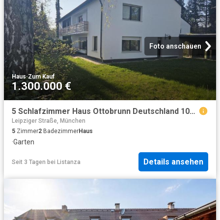
Foto anschauen
Haus
·
Zum Kauf
1.300.000 €
5 Schlafzimmer Haus Ottobrunn Deutschland 104804548
Leipziger Straße, München
5
Zimmer
2
Badezimmer
Haus
·
Garten
Details ansehen
Seit 3 Tagen
bei
Listanza