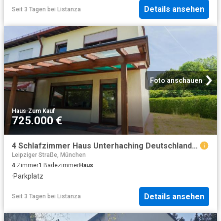
Details ansehen
Seit 3 Tagen
bei
Listanza
Foto anschauen
Haus
·
Zum Kauf
725.000 €
4 Schlafzimmer Haus Unterhaching Deutschland 104805253
Leipziger Straße, München
4
Zimmer
1
Badezimmer
Haus
·
Parkplatz
Details ansehen
Seit 3 Tagen
bei
Listanza