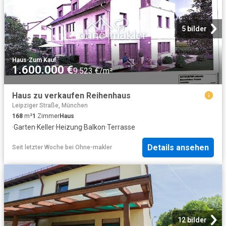
5 bilder
Haus
·
Zum Kauf
1.600.000 €
9.523 €/m²
Haus zu verkaufen Reihenhaus
Leipziger Straße, München
168
m²
1
Zimmer
Haus
·
Garten
·
Keller
·
Heizung
·
Balkon
·
Terrasse
Details ansehen
Seit letzter Woche
bei
Ohne-makler
12 bilder