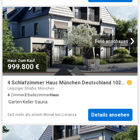
Foto anschauen
Haus
·
Zum Kauf
999.800 €
4 Schlafzimmer Haus München Deutschland 102579994
Leipziger Straße, München
4
Zimmer
2
Badezimmer
Haus
·
Garten
·
Keller
·
Sauna
Details ansehen
Seit mehr als einem Monat
bei
Listanza