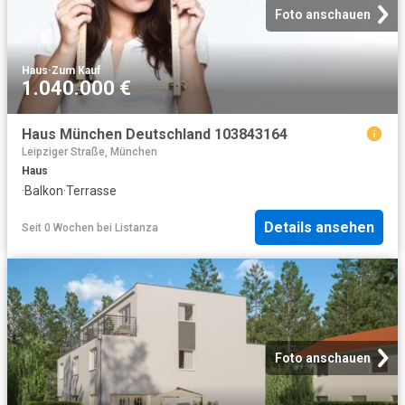
Foto anschauen
Haus
·
Zum Kauf
1.040.000 €
Haus München Deutschland 103843164
Leipziger Straße, München
Haus
·
Balkon
·
Terrasse
Details ansehen
Seit 0 Wochen
bei
Listanza
Foto anschauen