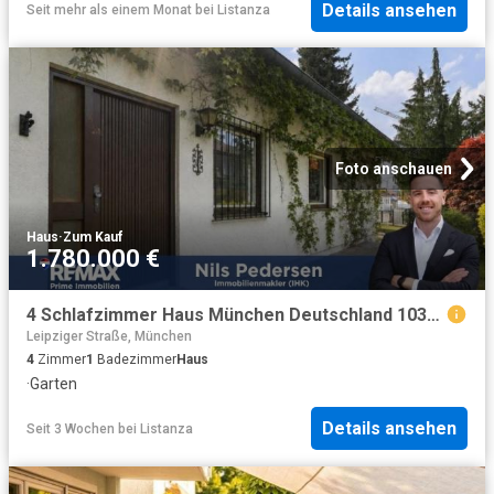
Details ansehen
Seit mehr als einem Monat
bei
Listanza
Foto anschauen
Haus
·
Zum Kauf
1.780.000 €
4 Schlafzimmer Haus München Deutschland 103961831
Leipziger Straße, München
4
Zimmer
1
Badezimmer
Haus
·
Garten
Details ansehen
Seit 3 Wochen
bei
Listanza