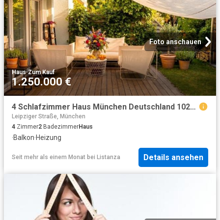
Foto anschauen
Haus
·
Zum Kauf
1.250.000 €
4 Schlafzimmer Haus München Deutschland 102022669
Leipziger Straße, München
4
Zimmer
2
Badezimmer
Haus
·
Balkon
·
Heizung
Details ansehen
Seit mehr als einem Monat
bei
Listanza