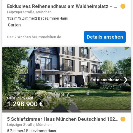
Exklusives Reihenendhaus am Waldheimplatz – Maximales Raumangebot in München Waldperlach
Leipziger Straße, München
152
m²
5
Zimmer
2
Badezimmer
Haus
·
Garten
Details ansehen
Seit 2 Wochen
bei
Immobilien.de
Foto anschauen
Haus
·
Zum Kauf
1.298.900 €
5 Schlafzimmer Haus München Deutschland 102579997
Leipziger Straße, München
5
Zimmer
2
Badezimmer
Haus