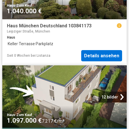
Haus
·
Zum Kauf
1.040.000 €
Haus München Deutschland 103841173
Leipziger Straße, München
Haus
·
Keller
·
Terrasse
·
Parkplatz
Details ansehen
Seit 0 Wochen
bei
Listanza
12 bilder
Haus
·
Zum Kauf
1.097.000 €
7.217 €/m²