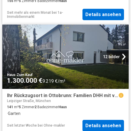
155
m²
5
Zimmer
1
Badezimmer
Haus
Seit mehr als einem Monat
bei
1a-
Details ansehen
Immobilienmarkt
12 bilder
Haus
·
Zum Kauf
1.300.000 €
9.219 €/m²
Ihr Rückzugsort in Ottobrunn: Familien DHH mit viel Platz und sonnigem Garten & Top Lage
Leipziger Straße, München
141
m²
5
Zimmer
2
Badezimmer
Haus
·
Garten
Details ansehen
Seit letzter Woche
bei
Ohne-makler