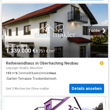
7 bilder
Haus
·
Zum Kauf
1.339.000 €
8.751 €/m²
Reihenendhaus in Oberhaching Neubau
Leipziger Straße, München
153
m²
6
Zimmer
2
Badezimmer
Haus
·
Garten
·
Terrasse
·
Trockenbereich
Details ansehen
Seit 3 Wochen
bei
Ohne-makler