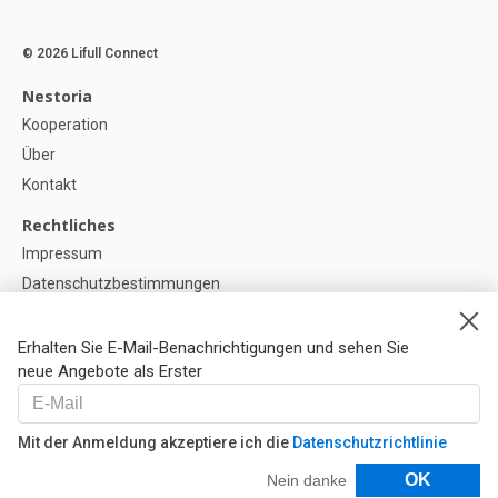
© 2026 Lifull Connect
Nestoria
Kooperation
Über
Kontakt
Rechtliches
Impressum
Datenschutzbestimmungen
Politik zur Verwendung von Cookies
Cookie-Einstellunge
Erhalten Sie E-Mail-Benachrichtigungen und sehen Sie
neue Angebote als Erster
Hilfe
FAQ
Mit der Anmeldung akzeptiere ich die
Datenschutzrichtlinie
Unsere Partner
Filter
OK
Nein danke