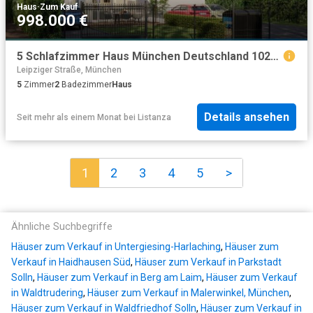
Haus
·
Zum Kauf
998.000 €
5 Schlafzimmer Haus München Deutschland 102087440
Leipziger Straße, München
5
Zimmer
2
Badezimmer
Haus
Details ansehen
Seit mehr als einem Monat
bei
Listanza
1
2
3
4
5
>
Ähnliche Suchbegriffe
Häuser zum Verkauf in Untergiesing-Harlaching
,
Häuser zum
Verkauf in Haidhausen Süd
,
Häuser zum Verkauf in Parkstadt
Solln
,
Häuser zum Verkauf in Berg am Laim
,
Häuser zum Verkauf
in Waldtrudering
,
Häuser zum Verkauf in Malerwinkel, München
,
Häuser zum Verkauf in Waldfriedhof Solln
,
Häuser zum Verkauf in