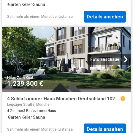
·
Garten
·
Keller
·
Sauna
Details ansehen
Seit mehr als einem Monat
bei
Listanza
Foto anschauen
Haus
·
Zum Kauf
1.239.800 €
4 Schlafzimmer Haus München Deutschland 102579995
Leipziger Straße, München
4
Zimmer
2
Badezimmer
Haus
·
Garten
·
Keller
·
Sauna
Details ansehen
Seit mehr als einem Monat
bei
Listanza