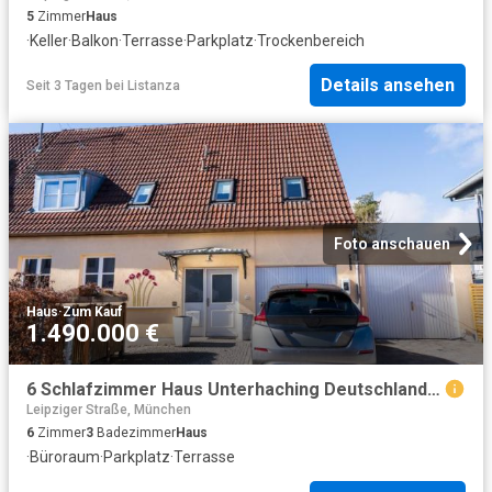
5
Zimmer
Haus
·
Keller
·
Balkon
·
Terrasse
·
Parkplatz
·
Trockenbereich
Details ansehen
Seit 3 Tagen
bei
Listanza
Foto anschauen
Haus
·
Zum Kauf
1.490.000 €
6 Schlafzimmer Haus Unterhaching Deutschland 99884828
Leipziger Straße, München
6
Zimmer
3
Badezimmer
Haus
·
Büroraum
·
Parkplatz
·
Terrasse