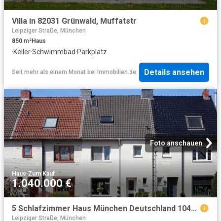
Villa in 82031 Grünwald, Muffatstr
Leipziger Straße, München
850
m²
Haus
·
Keller
·
Schwimmbad
·
Parkplatz
Details ansehen
Seit mehr als einem Monat
bei
Immobilien.de
Foto anschauen
Haus
·
Zum Kauf
1.040.000 €
5 Schlafzimmer Haus München Deutschland 104800924
Leipziger Straße, München