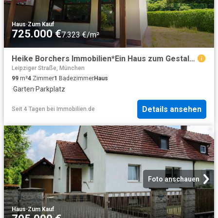
Haus
·
Zum Kauf
725.000 €
7.323 €/m²
Heike Borchers Immobilien*Ein Haus zum Gestalten – Reiheneckhaus mit sonnigem Süd West Garten
Leipziger Straße, München
99
m²
4
Zimmer
1
Badezimmer
Haus
·
Garten
·
Parkplatz
Details ansehen
Seit 4 Tagen
bei
Immobilien.de
Foto anschauen
Haus
·
Zum Kauf