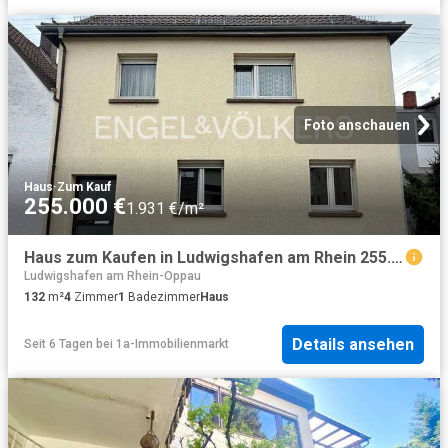
Foto anschauen
Haus
·
Zum Kauf
255.000 €
1.931 €/m²
Haus zum Kaufen in Ludwigshafen am Rhein 255.000,00 EUR 132 m²
Ludwigshafen am Rhein-Oppau
132
m²
4
Zimmer
1
Badezimmer
Haus
Details ansehen
Seit 6 Tagen
bei
1a-Immobilienmarkt