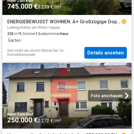
Haus
·
Zum Kauf
745.000 €
3.239 €/m²
ENERGIEBEWUSST WOHNEN: A+ Großzügige Doppelhaushälfte in Ludwigsh
Ludwigshafen am Rhein-Oppau
230
m²
5
Zimmer
1
Badezimmer
Haus
·
Garten
Seit mehr als einem Monat
bei
1a-
Details ansehen
Immobilienmarkt
Foto anschauen
Haus
·
Zum Kauf
250.000 €
2.272 €/m²