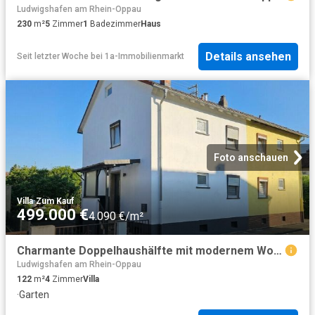
Ludwigshafen am Rhein-Oppau
230
m²
5
Zimmer
1
Badezimmer
Haus
Details ansehen
Seit letzter Woche
bei
1a-Immobilienmarkt
Foto anschauen
Villa
·
Zum Kauf
499.000 €
4.090 €/m²
Charmante Doppelhaushälfte mit modernem Wohnkomfort in Lu Edigheim – Einziehen und Wohlfühlen
Ludwigshafen am Rhein-Oppau
122
m²
4
Zimmer
Villa
·
Garten