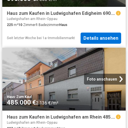
Haus zum Kaufen in Ludwigshafen Edigheim 690.000,00 EUR 225 m²
Ludwigshafen am Rhein-Oppau
225
m²
10
Zimmer
1
Badezimmer
Haus
Details ansehen
Seit letzter Woche
bei
1a-Immobilienmarkt
Foto anschauen
Haus
·
Zum Kauf
485.000 €
2.136 €/m²
Haus zum Kaufen in Ludwigshafen am Rhein 485.000,00 EUR 227.5 m²
Ludwigshafen am Rhein-Oppau