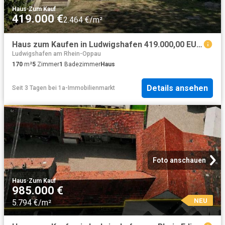
Haus
·
Zum Kauf
419.000 €
2.464 €/m²
Haus zum Kaufen in Ludwigshafen 419.000,00 EUR 170 m²
Ludwigshafen am Rhein-Oppau
170
m²
5
Zimmer
1
Badezimmer
Haus
Details ansehen
Seit 3 Tagen
bei
1a-Immobilienmarkt
Foto anschauen
Haus
·
Zum Kauf
985.000 €
NEU
5.794 €/m²