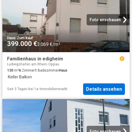
Foto anschauen
Haus
·
Zum Kauf
399.000 €
3.069 €/m²
Familienhaus in edigheim
Ludwigshafen am Rhein-Oppau
130
m²
6
Zimmer
1
Badezimmer
Haus
·
Keller
·
Balkon
Details ansehen
Seit 3 Tagen
bei
1a-Immobilienmarkt
Foto anschauen