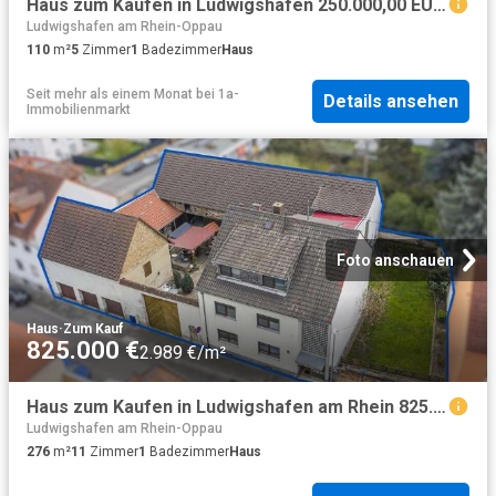
Haus zum Kaufen in Ludwigshafen 250.000,00 EUR 110 m²
Ludwigshafen am Rhein-Oppau
110
m²
5
Zimmer
1
Badezimmer
Haus
Seit mehr als einem Monat
bei
1a-
Details ansehen
Immobilienmarkt
Foto anschauen
Haus
·
Zum Kauf
825.000 €
2.989 €/m²
Haus zum Kaufen in Ludwigshafen am Rhein 825.000,00 EUR 276 m²
Ludwigshafen am Rhein-Oppau
276
m²
11
Zimmer
1
Badezimmer
Haus