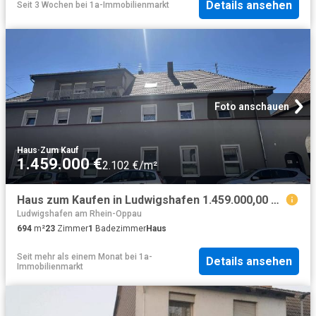
Details ansehen
Seit 3 Wochen
bei
1a-Immobilienmarkt
Foto anschauen
Haus
·
Zum Kauf
1.459.000 €
2.102 €/m²
Haus zum Kaufen in Ludwigshafen 1.459.000,00 EUR 694.93 m²
Ludwigshafen am Rhein-Oppau
694
m²
23
Zimmer
1
Badezimmer
Haus
Seit mehr als einem Monat
bei
1a-
Details ansehen
Immobilienmarkt