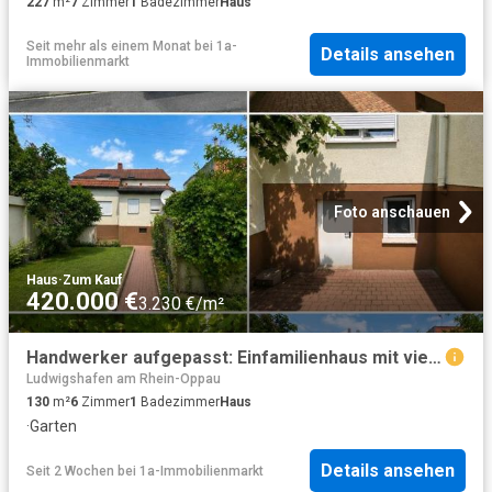
227
m²
7
Zimmer
1
Badezimmer
Haus
Seit mehr als einem Monat
bei
1a-
Details ansehen
Immobilienmarkt
Foto anschauen
Haus
·
Zum Kauf
420.000 €
3.230 €/m²
Handwerker aufgepasst: Einfamilienhaus mit viel Potenzial
Ludwigshafen am Rhein-Oppau
130
m²
6
Zimmer
1
Badezimmer
Haus
·
Garten
Details ansehen
Seit 2 Wochen
bei
1a-Immobilienmarkt