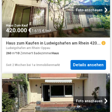
Foto anschauen
Haus
·
Zum Kauf
420.000 €
1.615 €/m²
Haus zum Kaufen in Ludwigshafen am Rhein 420.000,00 EUR 260 m²
Ludwigshafen am Rhein-Oppau
260
m²
10
Zimmer
1
Badezimmer
Haus
Details ansehen
Seit 2 Wochen
bei
1a-Immobilienmarkt
Foto anschauen