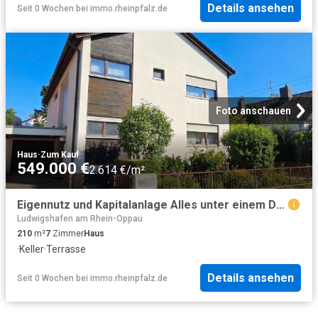
Details ansehen
Seit 0 Wochen
bei
immo.rheinpfalz.de
Foto anschauen
Haus
·
Zum Kauf
549.000 €
2.614 €/m²
Eigennutz und Kapitalanlage Alles unter einem Dach!
Ludwigshafen am Rhein-Oppau
210
m²
7
Zimmer
Haus
·
Keller
·
Terrasse
Details ansehen
Seit 0 Wochen
bei
immo.rheinpfalz.de