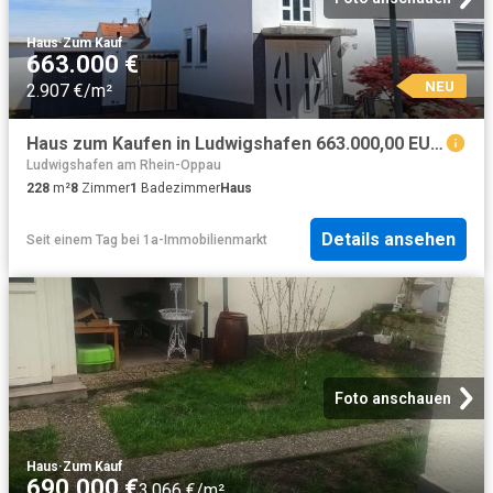
Haus
·
Zum Kauf
663.000 €
NEU
2.907 €/m²
Haus zum Kaufen in Ludwigshafen 663.000,00 EUR 228 m²
Ludwigshafen am Rhein-Oppau
228
m²
8
Zimmer
1
Badezimmer
Haus
Details ansehen
Seit einem Tag
bei
1a-Immobilienmarkt
Foto anschauen
Haus
·
Zum Kauf
690.000 €
3.066 €/m²