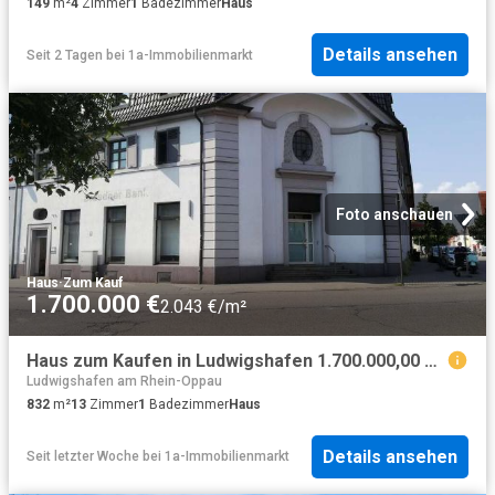
149
m²
4
Zimmer
1
Badezimmer
Haus
Details ansehen
Seit 2 Tagen
bei
1a-Immobilienmarkt
Foto anschauen
Haus
·
Zum Kauf
1.700.000 €
2.043 €/m²
Haus zum Kaufen in Ludwigshafen 1.700.000,00 EUR 832 m²
Ludwigshafen am Rhein-Oppau
832
m²
13
Zimmer
1
Badezimmer
Haus
Details ansehen
Seit letzter Woche
bei
1a-Immobilienmarkt