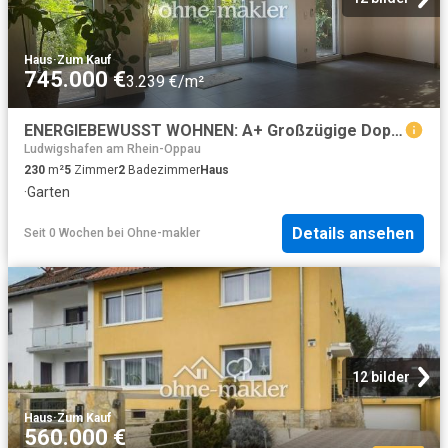
Haus
·
Zum Kauf
745.000 €
3.239 €/m²
ENERGIEBEWUSST WOHNEN: A+ Großzügige Doppelhaushälfte in Ludwigshafen KEINE MAKLER PROVISION!
Ludwigshafen am Rhein-Oppau
230
m²
5
Zimmer
2
Badezimmer
Haus
·
Garten
Details ansehen
Seit 0 Wochen
bei
Ohne-makler
12 bilder
Haus
·
Zum Kauf
560.000 €