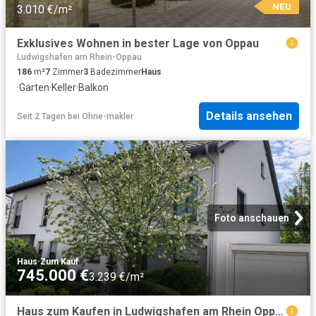
NEU
3.010 €/m²
Exklusives Wohnen in bester Lage von Oppau
Ludwigshafen am Rhein-Oppau
186
m²
7
Zimmer
3
Badezimmer
Haus
·
Garten
·
Keller
·
Balkon
Details ansehen
Seit 2 Tagen
bei
Ohne-makler
Foto anschauen
Haus
·
Zum Kauf
745.000 €
3.239 €/m²
Haus zum Kaufen in Ludwigshafen am Rhein Oppau 745.000,00 EUR 230 m²