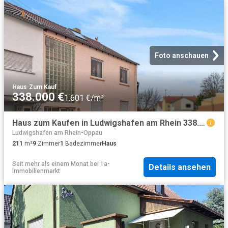
Foto anschauen
Haus
·
Zum Kauf
338.000 €
1.601 €/m²
Haus zum Kaufen in Ludwigshafen am Rhein 338.000,00 EUR 211 m²
Ludwigshafen am Rhein-Oppau
211
m²
9
Zimmer
1
Badezimmer
Haus
Seit mehr als einem Monat
bei
1a-
Details ansehen
Immobilienmarkt