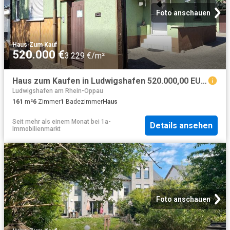
Foto anschauen
Haus
·
Zum Kauf
520.000 €
3.229 €/m²
Haus zum Kaufen in Ludwigshafen 520.000,00 EUR 161 m²
Ludwigshafen am Rhein-Oppau
161
m²
6
Zimmer
1
Badezimmer
Haus
Seit mehr als einem Monat
bei
1a-
Details ansehen
Immobilienmarkt
Foto anschauen