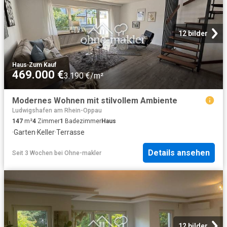
12 bilder
Haus
·
Zum Kauf
469.000 €
3.190 €/m²
Modernes Wohnen mit stilvollem Ambiente
Ludwigshafen am Rhein-Oppau
147
m²
4
Zimmer
1
Badezimmer
Haus
·
Garten
·
Keller
·
Terrasse
Details ansehen
Seit 3 Wochen
bei
Ohne-makler
12 bilder