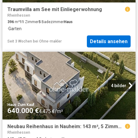
Traumvilla am See mit Einliegerwohnung
Rheinhessen
396
m²
11
Zimmer
5
Badezimmer
Haus
·
Garten
Details ansehen
Seit 3 Wochen
bei
Ohne-makler
4 bilder
Haus
·
Zum Kauf
640.000 €
4.475 €/m²
Neubau Reihenhaus in Nauheim: 143 m², 5 Zimmer, Wärmepumpe, Erstbezug 2027 — provisionsfrei
Rheinhessen