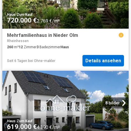
Haus
·
Zum Kauf
720.000 €
2.769 €/m²
Mehrfamilienhaus in Nieder Olm
Rheinhessen
260
m²
12
Zimmer
3
Badezimmer
Haus
Details ansehen
Seit 6 Tagen
bei
Ohne-makler
8 bilder
Haus
·
Zum Kauf
619.000 €
4.390 €/m²