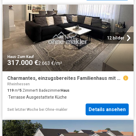
12 bilder
Haus
·
Zum Kauf
317.000 €
2.663 €/m²
Charmantes, einzugsbereites Familienhaus mit großer Terrasse in praktischer Lage
Rheinhessen
119
m²
5
Zimmer
1
Badezimmer
Haus
·
Terrasse
·
Ausgestattete Küche
Details ansehen
Seit letzter Woche
bei
Ohne-makler