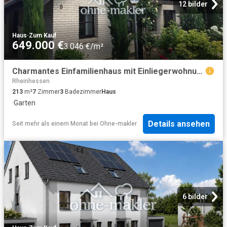
12 bilder
Haus
·
Zum Kauf
649.000 €
3.046 €/m²
Charmantes Einfamilienhaus mit Einliegerwohnung und viel Platz für die ganze Familie
Rheinhessen
213
m²
7
Zimmer
3
Badezimmer
Haus
·
Garten
Details ansehen
Seit mehr als einem Monat
bei
Ohne-makler
6 bilder