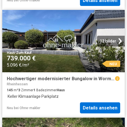
Details ansehen
Neu
bei
Ohne-makler
12 bilder
Haus
·
Zum Kauf
739.000 €
NEU
5.096 €/m²
Hochwertiger modernisierter Bungalow in Worms Neuhausen
Rheinhessen
145
m²
3
Zimmer
1
Badezimmer
Haus
·
Keller
·
Klimaanlage
·
Parkplatz
Details ansehen
Neu
bei
Ohne-makler