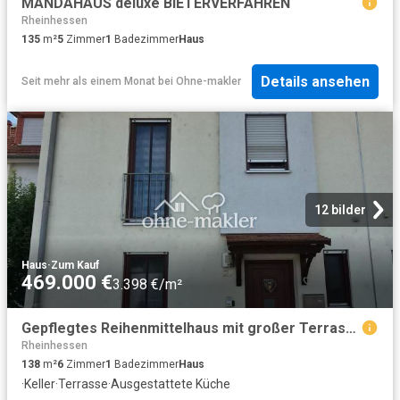
MANDAHAUS deluxe BIETERVERFAHREN
Rheinhessen
135
m²
5
Zimmer
1
Badezimmer
Haus
Details ansehen
Seit mehr als einem Monat
bei
Ohne-makler
12 bilder
Haus
·
Zum Kauf
469.000 €
3.398 €/m²
Gepflegtes Reihenmittelhaus mit großer Terrasse und voll unterkellert
Rheinhessen
138
m²
6
Zimmer
1
Badezimmer
Haus
·
Keller
·
Terrasse
·
Ausgestattete Küche