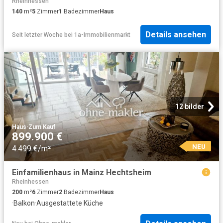
Rheinhessen
140
m²
5
Zimmer
1
Badezimmer
Haus
Details ansehen
Seit letzter Woche
bei
1a-Immobilienmarkt
12 bilder
Haus
·
Zum Kauf
899.900 €
NEU
4.499 €/m²
Einfamilienhaus in Mainz Hechtsheim
Rheinhessen
200
m²
6
Zimmer
2
Badezimmer
Haus
·
Balkon
·
Ausgestattete Küche