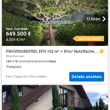
12 bilder
Haus
·
Zum Kauf
649.500 €
AKTUALISIERT
4.009 €/m²
PROVISIONSFREI, EFH 162 m² + 81m² Nutzfläche, sehr gute Lage/Verkehrsanbindung
Rheinhessen
162
m²
6
Zimmer
2
Badezimmer
Haus
·
Parkplatz
Details ansehen
Seit 2 Tagen
bei
Ohne-makler