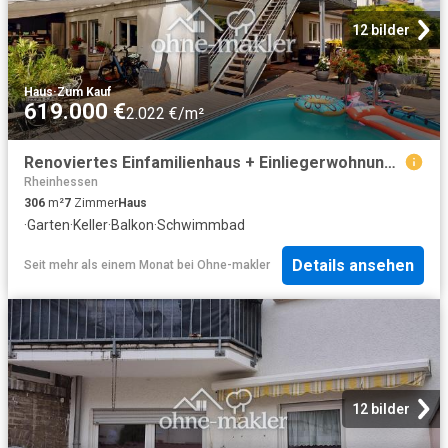
12 bilder
Haus
·
Zum Kauf
619.000 €
2.022 €/m²
Renoviertes Einfamilienhaus + Einliegerwohnung Roetgen
Rheinhessen
306
m²
7
Zimmer
Haus
·
Garten
·
Keller
·
Balkon
·
Schwimmbad
Details ansehen
Seit mehr als einem Monat
bei
Ohne-makler
12 bilder