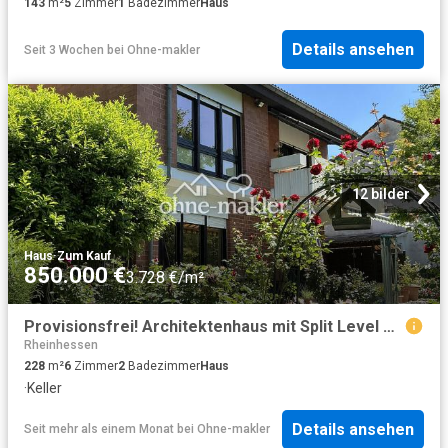
143
m²
5
Zimmer
1
Badezimmer
Haus
Details ansehen
Seit 3 Wochen
bei
Ohne-makler
12 bilder
Haus
·
Zum Kauf
850.000 €
3.728 €/m²
Provisionsfrei! Architektenhaus mit Split Level Bauweise in ruhiger Lage von Martinsthal
Rheinhessen
228
m²
6
Zimmer
2
Badezimmer
Haus
·
Keller
Details ansehen
Seit mehr als einem Monat
bei
Ohne-makler