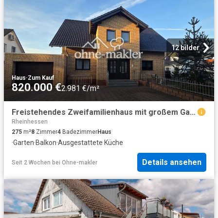
12 bilder
Haus
·
Zum Kauf
820.000 €
2.981 €/m²
Freistehendes Zweifamilienhaus mit großem Garten
Rheinhessen
275
m²
8
Zimmer
4
Badezimmer
Haus
·
Garten
·
Balkon
·
Ausgestattete Küche
Details ansehen
Seit 2 Wochen
bei
Ohne-makler