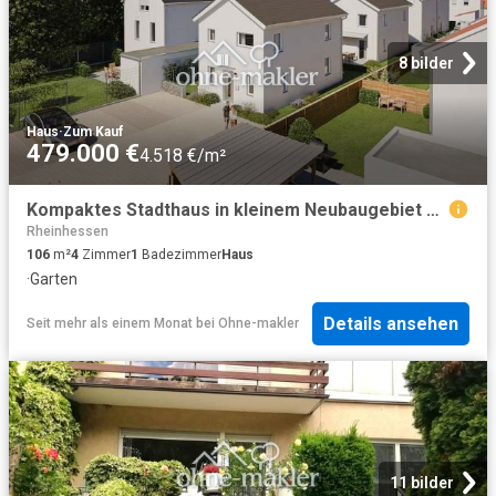
8 bilder
Haus
·
Zum Kauf
479.000 €
4.518 €/m²
Kompaktes Stadthaus in kleinem Neubaugebiet mit eigenem Garten und Top Anbindung in Worms West
Rheinhessen
106
m²
4
Zimmer
1
Badezimmer
Haus
·
Garten
Details ansehen
Seit mehr als einem Monat
bei
Ohne-makler
11 bilder