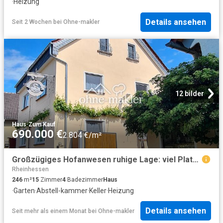
·
Heizung
Details ansehen
Seit 2 Wochen
bei
Ohne-makler
12 bilder
Haus
·
Zum Kauf
690.000 €
2.804 €/m²
Großzügiges Hofanwesen ruhige Lage: viel Platz für Wohnen, Arbeiten und Hobbies provisionsfrei!
Rheinhessen
246
m²
15
Zimmer
4
Badezimmer
Haus
·
Garten
·
Abstell-kammer
·
Keller
·
Heizung
Details ansehen
Seit mehr als einem Monat
bei
Ohne-makler