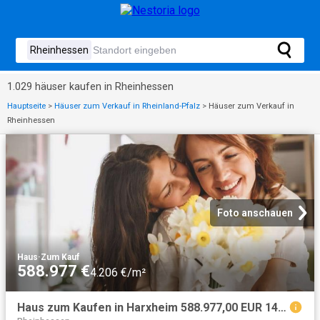
1.029 häuser kaufen in Rheinhessen
Hauptseite
>
Häuser zum Verkauf in Rheinland-Pfalz
>
Häuser zum Verkauf in
Rheinhessen
Foto anschauen
Haus
·
Zum Kauf
588.977 €
4.206 €/m²
Haus zum Kaufen in Harxheim 588.977,00 EUR 140 m²