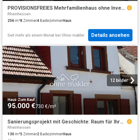
PROVISIONSFREIES Mehrfamilienhaus ohne Investitionsstau TOP gepflegt
Rheinhessen
256
m²
8
Zimmer
4
Badezimmer
Haus
Details ansehen
Seit mehr als einem Monat
bei
Ohne-makler
12 bilder
Haus
·
Zum Kauf
95.000 €
730 €/m²
Sanierungsprojekt mit Geschichte: Raum für Ihre Wohnträume & Werkstatt in 67591 Wachenheim
Rheinhessen
130
m²
5
Zimmer
2
Badezimmer
Haus