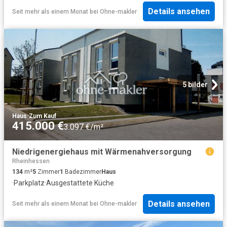
Details ansehen
Seit mehr als einem Monat
bei
Ohne-makler
5 bilder
Haus
·
Zum Kauf
415.000 €
3.097 €/m²
Niedrigenergiehaus mit Wärmenahversorgung
Rheinhessen
134
m²
5
Zimmer
1
Badezimmer
Haus
·
Parkplatz
·
Ausgestattete Küche
Details ansehen
Seit mehr als einem Monat
bei
Ohne-makler