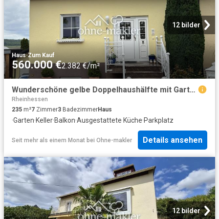
12 bilder
Haus
·
Zum Kauf
560.000 €
2.382 €/m²
Wunderschöne gelbe Doppelhaushälfte mit Gartenidylle“
Rheinhessen
235
m²
7
Zimmer
3
Badezimmer
Haus
·
Garten
·
Keller
·
Balkon
·
Ausgestattete Küche
·
Parkplatz
Details ansehen
Seit mehr als einem Monat
bei
Ohne-makler
12 bilder