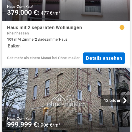
Haus
·
Zum Kauf
379.000 €
3.477 €/m²
Haus mit 2 separaten Wohnungen
Rheinhessen
109
m²
4
Zimmer
2
Badezimmer
Haus
·
Balkon
Details ansehen
Seit mehr als einem Monat
bei
Ohne-makler
12 bilder
Haus
·
Zum Kauf
999.999 €
3.906 €/m²