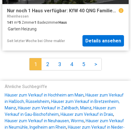
Nur noch 1 Haus verfügbar: KfW 40 QNG Familienhaus mit Garten in Gau Algesheim
Rheinhessen
141
m²
5
Zimmer
1
Badezimmer
Haus
·
Garten
·
Heizung
Details ansehen
Seit letzter Woche
bei
Ohne-makler
1
2
3
4
5
>
Ähnliche Suchbegriffe
Häuser zum Verkauf in Hochheim am Main
,
Häuser zum Verkauf
in Haßloch, Rüsselsheim
,
Häuser zum Verkauf in Bretzenheim,
Mainz
,
Häuser zum Verkauf in Zahlbach, Mainz
,
Häuser zum
Verkauf in Gau-Bischofsheim
,
Häuser zum Verkauf in Drais
,
Häuser zum Verkauf in Neuhausen, Worms
,
Häuser zum Verkauf
in Neumühle, Ingelheim am Rhein
,
Häuser zum Verkauf in Nieder-