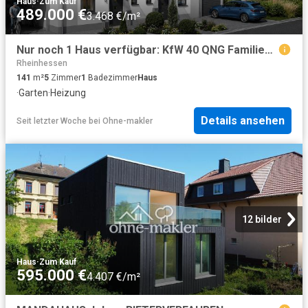
Haus
·
Zum Kauf
489.000 €
3.468 €/m²
Nur noch 1 Haus verfügbar: KfW 40 QNG Familienhaus mit Garten in Armsheim
Rheinhessen
141
m²
5
Zimmer
1
Badezimmer
Haus
·
Garten
·
Heizung
Details ansehen
Seit letzter Woche
bei
Ohne-makler
12 bilder
Haus
·
Zum Kauf
595.000 €
4.407 €/m²