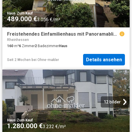
Haus
·
Zum Kauf
489.000 €
3.056 €/m²
Freistehendes Einfamilienhaus mit Panoramablick über Bad Kreuznach
Rheinhessen
160
m²
6
Zimmer
2
Badezimmer
Haus
Details ansehen
Seit 2 Wochen
bei
Ohne-makler
12 bilder
Haus
·
Zum Kauf
1.280.000 €
3.232 €/m²