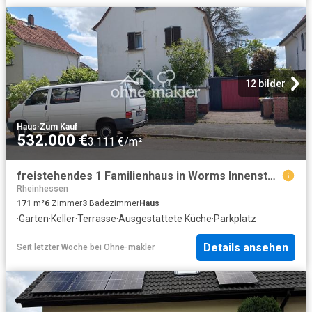
12 bilder
Haus
·
Zum Kauf
532.000 €
3.111 €/m²
freistehendes 1 Familienhaus in Worms Innenstadt West, großer Garten
Rheinhessen
171
m²
6
Zimmer
3
Badezimmer
Haus
·
Garten
·
Keller
·
Terrasse
·
Ausgestattete Küche
·
Parkplatz
Details ansehen
Seit letzter Woche
bei
Ohne-makler