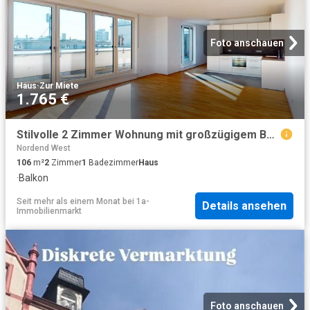
Foto anschauen
Haus
·
Zur Miete
1.765 €
Stilvolle 2 Zimmer Wohnung mit großzügigem Balkon *inkl. Umzugsbonus
Nordend West
106
m²
2
Zimmer
1
Badezimmer
Haus
·
Balkon
Seit mehr als einem Monat
bei
1a-
Details ansehen
Immobilienmarkt
Foto anschauen