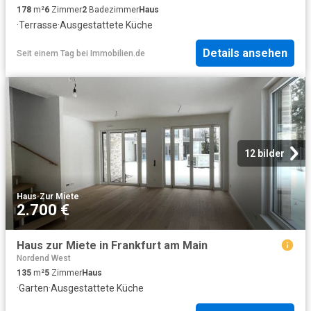
178
m²
6
Zimmer
2
Badezimmer
Haus
·
Terrasse
·
Ausgestattete Küche
Details ansehen
Seit einem Tag
bei
Immobilien.de
12 bilder
Haus
·
Zur Miete
2.700 €
Haus zur Miete in Frankfurt am Main
Nordend West
135
m²
5
Zimmer
Haus
·
Garten
·
Ausgestattete Küche