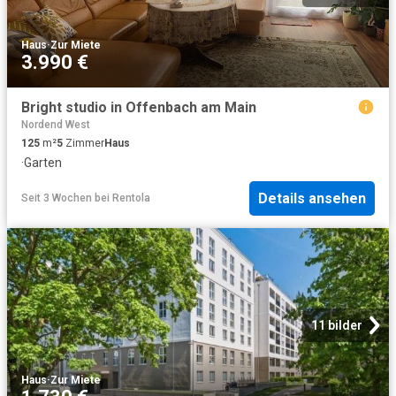
Haus
·
Zur Miete
3.990 €
Bright studio in Offenbach am Main
Nordend West
125
m²
5
Zimmer
Haus
·
Garten
Details ansehen
Seit 3 Wochen
bei
Rentola
11 bilder
Haus
·
Zur Miete