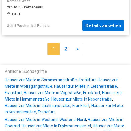
Nordend West
205
m²
1
Zimmer
Haus
·
Sauna
Details ansehen
Seit 3 Wochen
bei
Rentola
1
2
>
Ähnliche Suchbegriffe
Häuser zur Miete in Sömmerringstraße, Frankfurt
,
Häuser zur
Miete in Wolfsgangstraße
,
Häuser zur Miete in Lersnerstraße,
Frankfurt
,
Häuser zur Miete in Vogtstraße, Frankfurt
,
Häuser zur
Miete in Hammanstraße
,
Häuser zur Miete in Nesenstraße
,
Häuser zur Miete in Justinianstraße, Frankfurt
,
Häuser zur Miete
in Kastanienallee, Frankfurt
Häuser zur Miete in Westend, Westend-Nord
,
Häuser zur Miete in
Oberrad
,
Häuser zur Miete in Diplomatenviertel
,
Häuser zur Miete