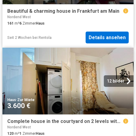
Beautiful & charming house in Frankfurt am Main
Nordend West
161
m²
6
Zimmer
Haus
Details ansehen
Seit 2 Wochen
bei
Rentola
12 bilder
Haus
·
Zur Miete
3.600 €
Complete house in the courtyard on 2 levels with sauna, private terrace, 2 bedrooms, 2 bathrooms and car park in Frankfurt Westend, Frankfurt Amsterdam Apartments for Rent
Nordend West
120
m²
1
Zimmer
Haus