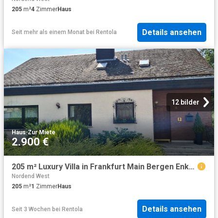
205
m²
4
Zimmer
Haus
Details ansehen
Seit mehr als einem Monat
bei
Rentola
12 bilder
Haus
·
Zur Miete
2.900 €
205 m² Luxury Villa in Frankfurt Main Bergen Enkheim, Frankfurt Amsterdam Apartments for Rent
Nordend West
205
m²
1
Zimmer
Haus
Details ansehen
Seit 3 Wochen
bei
Rentola