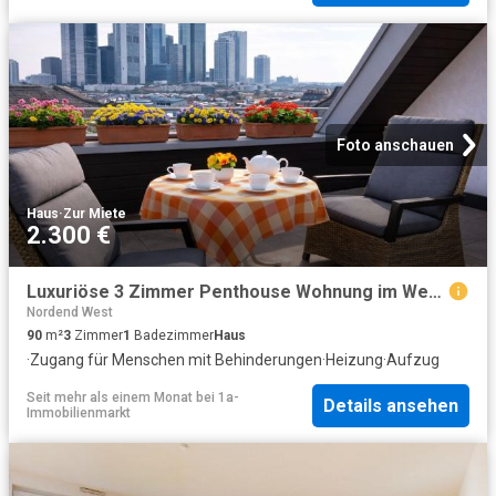
Foto anschauen
Haus
·
Zur Miete
2.300 €
Luxuriöse 3 Zimmer Penthouse Wohnung im Westend Frankfurt
Nordend West
90
m²
3
Zimmer
1
Badezimmer
Haus
·
Zugang für Menschen mit Behinderungen
·
Heizung
·
Aufzug
Seit mehr als einem Monat
bei
1a-
Details ansehen
Immobilienmarkt