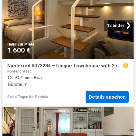
12 bilder
Haus
·
Zur Miete
1.600 €
Niederrad 8072284 – Unique Townhouse with 2 rooms
Nordend West
70
m²
2
Zimmer
Haus
·
Büroraum
Details ansehen
Seit 4 Tagen
bei
Rentola