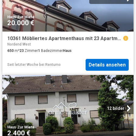
Haus
·
Zur Miete
20.000 €
10361 Möbliertes Apartmenthaus mit 23 Apartments Long Stay
Nordend West
650
m²
23
Zimmer
1
Badezimmer
Haus
Details ansehen
Seit letzter Woche
bei
Rentumo
12 bilder
Haus
·
Zur Miete
2.400 €