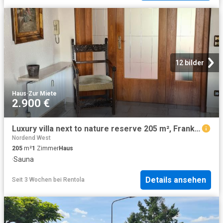
12 bilder
Haus
·
Zur Miete
2.900 €
Luxury villa next to nature reserve 205 m², Frankfurt Amsterdam Apartments for Rent
Nordend West
205
m²
1
Zimmer
Haus
·
Sauna
Details ansehen
Seit 3 Wochen
bei
Rentola