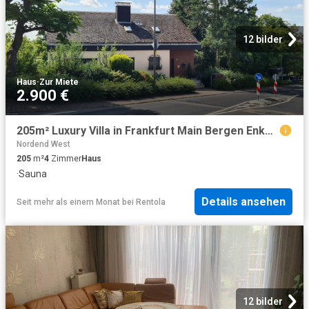
12 bilder
Haus
·
Zur Miete
2.900 €
205m² Luxury Villa in Frankfurt Main Bergen Enkheim
Nordend West
205
m²
4
Zimmer
Haus
·
Sauna
Details ansehen
Seit mehr als einem Monat
bei
Rentola
12 bilder