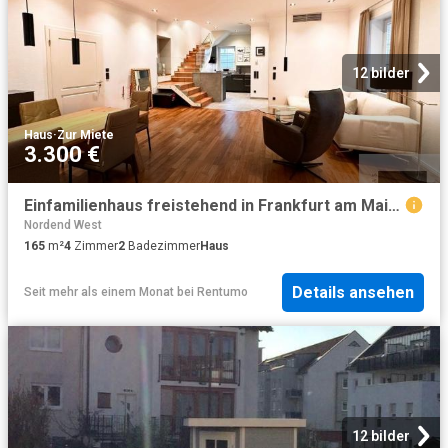
12 bilder
Haus
·
Zur Miete
3.300 €
Einfamilienhaus freistehend in Frankfurt am Main Sachsenhausen Nord
Nordend West
165
m²
4
Zimmer
2
Badezimmer
Haus
Details ansehen
Seit mehr als einem Monat
bei
Rentumo
12 bilder