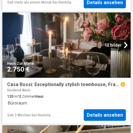
Details ansehen
Seit mehr als einem Monat
bei
Rentola
12 bilder
Haus
·
Zur Miete
2.750 €
Casa Rossi: Exceptionally stylish townhouse, Frankfurt Amsterdam Apartments for Rent
Nordend West
120
m²
2
Zimmer
Haus
·
Büroraum
Details ansehen
Seit 3 Wochen
bei
Rentola