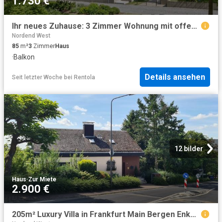
1.730 €
Ihr neues Zuhause: 3 Zimmer Wohnung mit offener Wohnküche und Balkon
Nordend West
85
m²
3
Zimmer
Haus
·
Balkon
Details ansehen
Seit letzter Woche
bei
Rentola
12 bilder
Haus
·
Zur Miete
2.900 €
205m² Luxury Villa in Frankfurt Main Bergen Enkheim, Frankfurt Amsterdam Apartments for Rent