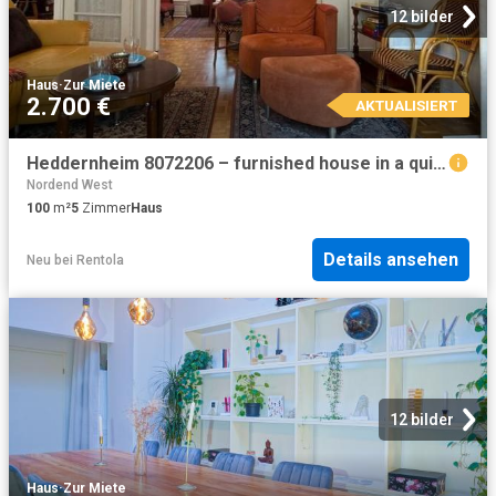
12 bilder
Haus
·
Zur Miete
2.700 €
AKTUALISIERT
Heddernheim 8072206 – furnished house in a quiet area
Nordend West
100
m²
5
Zimmer
Haus
Details ansehen
Neu
bei
Rentola
12 bilder
Haus
·
Zur Miete