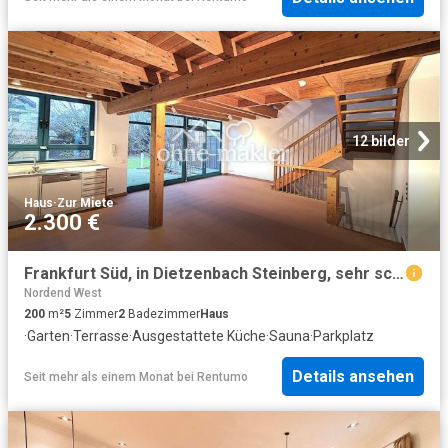
12 bilder
Haus
·
Zur Miete
2.300 €
Frankfurt Süd, in Dietzenbach Steinberg, sehr schönes Haus mit großem Garten, Garage, EBK und Sauna
Nordend West
200
m²
5
Zimmer
2
Badezimmer
Haus
·
Garten
·
Terrasse
·
Ausgestattete Küche
·
Sauna
·
Parkplatz
Details ansehen
Seit mehr als einem Monat
bei
Rentumo