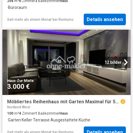
294
m²
6
Zimmer
3
Badezimmer
Haus
·
Büroraum
Details ansehen
Seit mehr als einem Monat
bei
Rentumo
12 bilder
Haus
·
Zur Miete
3.000 €
Möbliertes Reihenhaus mit Garten Maximal für 5 Personen Frei ab 01.10.26
Nordend West
100
m²
4
Zimmer
1
Badezimmer
Haus
·
Garten
·
Keller
·
Terrasse
·
Ausgestattete Küche
Details ansehen
Seit mehr als einem Monat
bei
Rentumo