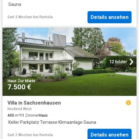
·
Sauna
Details ansehen
Seit 3 Wochen
bei
Rentola
12 bilder
Haus
·
Zur Miete
7.500 €
Villa in Sachsenhausen
Nordend West
405
m²
11
Zimmer
Haus
·
Keller
·
Parkplatz
·
Terrasse
·
Klimaanlage
·
Sauna
Details ansehen
Seit 2 Wochen
bei
Rentola