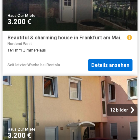
Haus
·
Zur Miete
3.200 €
Beautiful & charming house in Frankfurt am Main, Frankfurt Amsterdam Apartments for Rent
Nordend West
161
m²
1
Zimmer
Haus
Details ansehen
Seit letzter Woche
bei
Rentola
12 bilder
Haus
·
Zur Miete
3.200 €