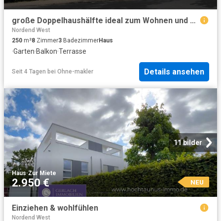
große Doppelhaushälfte ideal zum Wohnen und Arbeiten
Nordend West
250
m²
8
Zimmer
3
Badezimmer
Haus
·
Garten
·
Balkon
·
Terrasse
Details ansehen
Seit 4 Tagen
bei
Ohne-makler
11 bilder
Haus
·
Zur Miete
2.950 €
NEU
Einziehen & wohlfühlen
Nordend West