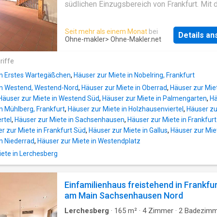
von hervorragender Infrastruktur, bester
südlichen Einzugsbereich von Frankfurt. Mit
Erreichbarkeit und attraktiven Anbindungen, E
PKW erreichen Sie die Frankfurt-Sachsenhau
Sie die Vielseitigkeit dieses Stadthauses,
ca. 15 Minuten sowie den Frankfurter Flugha
Seit mehr als einem Monat
bei
vereinbaren Sie noch heute einen
Details a
innerhalb von 20 Minuten. Sie haben auch ein
Ohne-makler
> Ohne-Makler.net
Besichtigungstermin und entdecken Sie Ihr 
guten Anschluss an das öffentliche
Mietobjekt. Dieses charmante Stadthaus bef
Nahverkehrsnetz (S-Bahn). Zahlreiche
riffe
sich in bester Lage, direkt hinter dem Rö
Einkaufsmöglichkeiten sind bequem innerhal
in Erstes Wartegäßchen
,
Häuser zur Miete in Nobelring, Frankfurt
10 Minuten zu Fuß zu erreichen. Der sehr nah
in Westend, Westend-Nord
,
Häuser zur Miete in Oberrad
,
Häuser zur Miet
gelegene Stadtwald lädt zum Spazierengehe
Häuser zur Miete in Westend Süd
,
Häuser zur Miete in Palmengarten
,
Hä
Joggen ein. Das Haus ist modern und großzü
n Mühlberg, Frankfurt
,
Häuser zur Miete in Holzhausenviertel
,
Häuser zu
gestaltet. Der unkonventionelle Innenausbau
rtel
,
Häuser zur Miete in Sachsenhausen
,
Häuser zur Miete in Frankfurt
erfolgte unter ökologischen Gesichtspunkten
r zur Miete in Frankfurt Süd
,
Häuser zur Miete in Gallus
,
Häuser zur Mie
erstklassigen Materialien. Die naturbelassen
in Niederrad
,
Häuser zur Miete in Westendplatz
Balken, die weißen Wände und die Terrakotta
oder Parkettböden sind harmonisch aufeinan
ete in Lerchesberg
abgestimmt und geben dem Haus eine beson
individuelle Note. Viel Tageslicht im Erdges
Einfamilienhaus freistehend in Frankfu
ermöglichen bodentiefe Fenster und große T
am Main Sachsenhausen Nord
Terrasse. Die offene und moderne Küche und
Essbereich sind knapp 4
Lerchesberg
·
165
m²
·
4
Zimmer
·
2
Badezimm