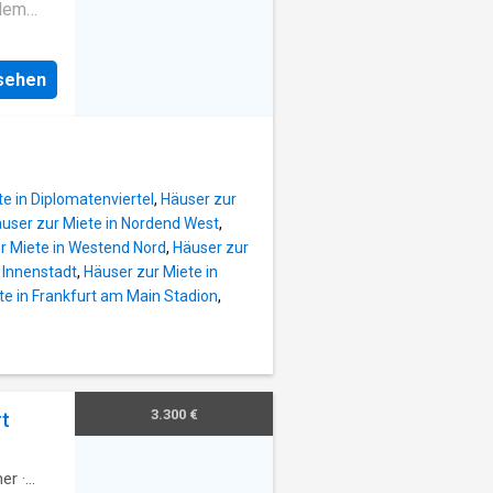
 dem
rleben
sen in
fen
nsehen
en
neues
indet
b von
e in Diplomatenviertel
,
Häuser zur
n und
user zur Miete in Nordend West
,
gig
r Miete in Westend Nord
,
Häuser zur
 Innenstadt
,
Häuser zur Miete in
 und
te in Frankfurt am Main Stadion
,
en
fliesen
der
dere,
choss
3.300 €
rt
üren zur
 der
er
·