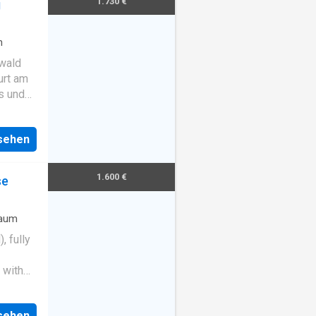
1.730 €
g
n
wald
urt am
s und
de
 und
nsehen
1.600 €
se
raum
, fully
 with
en:
ining
nsehen