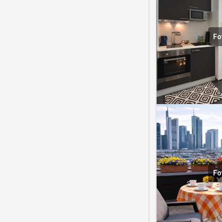
Fo
Fo