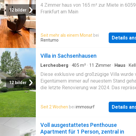
Haus
4 Zimmer haus von 165 m² zur Miete in 605
12 bilder
Frankfurt am Main
Seit mehr als einem Monat
bei
Details a
Rentumo
Villa in Sachsenhausen
Lerchesberg
·
405
m²
·
11
Zimmer
·
Haus
·
Kell
Parkplatz
·
Terrasse
·
Klimaanlage
·
Sauna
Diese exklusive und großzügige Villa wurde 
Eigentümern immer auf neuestem Stand geha
12 bilder
die letzte Renovierung war 2024. Das repräs
Erdgeschoss teilt sich folgendermaßen auf: 
das geräumige Foyer (18,35qm)betritt man d
Details a
Seit 2 Wochen
bei
immosurf
Wohn-Essbereich mit Kaminzimmer (94,95qm
Ausgang auf die mediterran gestaltete Terra
Gegenüber dem Esszimmer befindet sich die
Voll ausgestattetes Penthouse
Küche (17,10qm) und dem angrenzenden kle
Apartment für 1 Person, zentral in
Esszimmer für die Familie (21,15qm). Zusätz