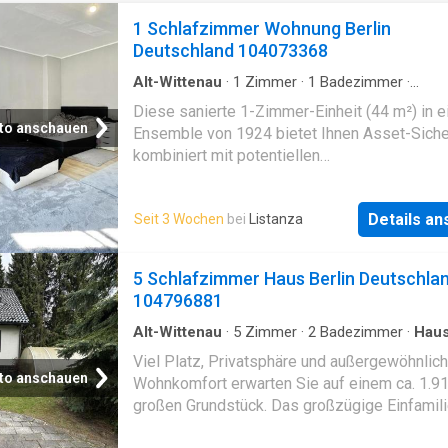
1 Schlafzimmer Wohnung Berlin
Deutschland 104073368
Alt-Wittenau
·
1
Zimmer
·
1
Badezimmer
·
Etagenwohnung
·
Keller
·
Ausgestattete Küche
Diese sanierte 1-Zimmer-Einheit (44 m²) in 
to anschauen
Ensemble von 1924 bietet Ihnen Asset-Siche
kombiniert mit potentiellen
Abschreibungsmöglichkeiten in einem Berline
Das Objekt überzeugt durch einen hervorrag
Details a
Seit 3 Wochen
bei
Listanza
Sanierungsstand (2021/2025). • Objekthighli
Überblick: - Sanierung 2021: Bad (inkl. Sträng
EBK, Elektrik & Vinylböden neu - Renovierung
5 Schlafzimmer Haus Berlin Deutschla
alle Wände frisch gestrichen. - Wohngebäude
104796881
renovoertes Treppenhaus mit neuen Fenstern
moderne Intercom - Extras: Speisekammer in
Alt-Wittenau
·
5
Zimmer
·
2
Badezimmer
·
Hau
Garten
·
Keller
·
Schwimmbad
Küche, großer Keller, überdachte Fahrrad-Slp
Viel Platz, Privatsphäre und außergewöhnlich
großzügiger Gemeinschaftsgarten. • Ökonom
to anschauen
Wohnkomfort erwarten Sie auf einem ca. 1.9
Kennzahlen: - Mietverhältnis: Besteht seit 0
großen Grundstück. Das großzügige Einfamil
mit tadelloser Zahlungshistorie. - Kaltmiete:
verfügt über rund 235 m² Wohnfläche, verteilt
€ 145,00€ NK = 513,61€ warm - Hausgeld: 30