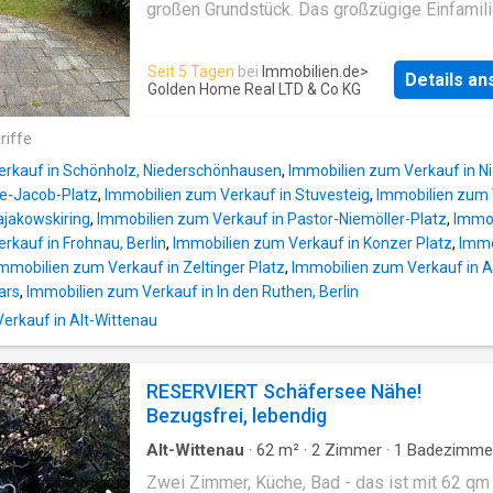
Kennzahlen: - Mietverhältnis: Besteht seit 0
großen Grundstück. Das großzügige Einfamil
mit tadelloser Zahlungshistorie. - Kaltmiete:
verfügt über rund 235 m² Wohnfläche, verteilt
€ + 145,00€ NK = 513,61€ warm - Hausgeld: 
zwei Etagen und einen vollständig ausgebau
Seit 5 Tagen
bei
Immobilien.de
>
€ (inkl. NK). Die Immobilie bietet potenziell a
Details a
Keller. Im Erdgeschoss stehen Ihnen drei hel
Golden Home Real LTD & Co KG
steuerliche Vorteile durch die Denkmal-AfA. B
Zimmer, ein Badezimmer und ein separates 
beachten Sie, dass die tatsächliche steuerlic
WC zur Verfügung. Das Obergeschoss bietet
riffe
Auswirkung von Ihren individuellen Verhältni
weitere Zimmer sowie ein zusätzliches
abhängt. Diese Information slt
erkauf in Schönholz, Niederschönhausen
,
Immobilien zum Verkauf in 
Badezimmer und eignet sich ideal als
de-Jacob-Platz
,
Immobilien zum Verkauf in Stuvesteig
,
Immobilien zum 
Familienbereich, Gästeetage oder Homeoffice
ajakowskiring
,
Immobilien zum Verkauf in Pastor-Niemöller-Platz
,
Immob
besonderes Highlight ist der ca. 100 m² große
rkauf in Frohnau, Berlin
,
Immobilien zum Verkauf in Konzer Platz
,
Immo
ausgebaute Keller mit direktem Zugang zum 
mmobilien zum Verkauf in Zeltinger Platz
,
Immobilien zum Verkauf in A
Er bietet zahlreiche Möglichkeiten für Hobby,
ars
,
Immobilien zum Verkauf in In den Ruthen, Berlin
Freizeit, Fitness oder zusätzlichen Stauraum.
rkauf in Alt-Wittenau
besonderen Freizeitkomfort sorgt der 4 x 8 
große Pool. Dieser ist verschließbar und auf 
30 °C beheizbar, wodurch eine nahezu ganzjä
RESERVIERT Schäfersee Nähe!
Nutzung möglich ist. Bereits erneuerte Dach
Bezugsfrei, lebendig
sowie eine modernisierte Dämmung bilden e
solide Grundlage. Die Kombination aus großz
Alt-Wittenau
·
62
m²
·
2
Zimmer
·
1
Badezimme
W
Wohnung
·
Balkon
·
Heizung
Zwei Zimmer, Küche, Bad - das ist mit 62 qm