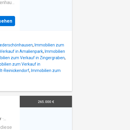
9/2025
ienhaus
 368,61
 auf
302,65
ten
ttraktive
nsehen
le
itte
Gäste-
he
 zwei
ssen
Niederschönhausen
,
Immobilien zum
Verkauf in Amalienpark
,
Immobilien
. Ein
ilien zum Verkauf in Zingergraben
,
, voll
bilien zum Verkauf in
Garten.
lt-Reinickendorf
,
Immobilien zum
 Für
Meter
bis zu
hrige
265.000 €
ziegel
ine
ügiger
r
·
 diese