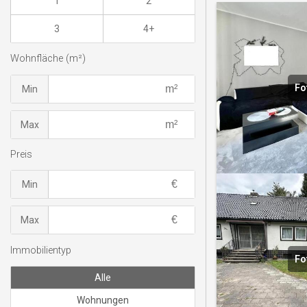
1
2
3
4+
Wohnfläche (m²)
Fo
Min
Max
Preis
Min
Max
Immobilientyp
Fo
Alle
Wohnungen