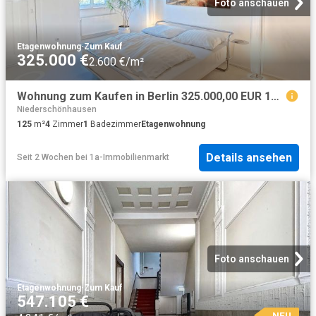
Foto anschauen
Etagenwohnung
·
Zum Kauf
325.000 €
2.600 €/m²
Wohnung zum Kaufen in Berlin 325.000,00 EUR 125 m²
Niederschönhausen
125
m²
4
Zimmer
1
Badezimmer
Etagenwohnung
Details ansehen
Seit 2 Wochen
bei
1a-Immobilienmarkt
Foto anschauen
Etagenwohnung
·
Zum Kauf
547.105 €
NEU