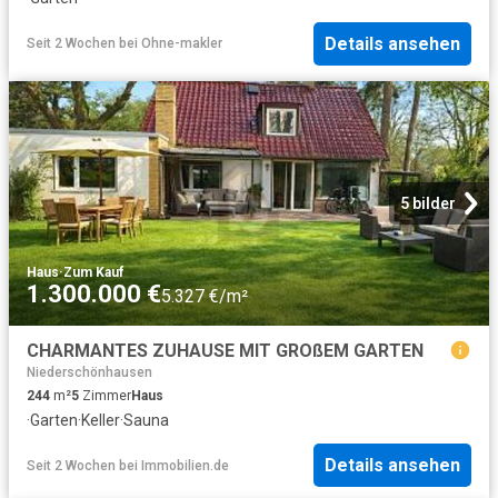
Details ansehen
Seit 2 Wochen
bei
Ohne-makler
5 bilder
Haus
·
Zum Kauf
1.300.000 €
5.327 €/m²
CHARMANTES ZUHAUSE MIT GROßEM GARTEN
Niederschönhausen
244
m²
5
Zimmer
Haus
·
Garten
·
Keller
·
Sauna
Details ansehen
Seit 2 Wochen
bei
Immobilien.de