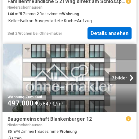
Familienfreundliche 5 Zi Whg direkt am Schlosspark Pankow m grosser Gemeinschaftsgarten
Niederschönhausen
146
m²
5
Zimmer
2
Badezimmer
Wohnung
·
Keller
·
Balkon
·
Ausgestattete Küche
·
Aufzug
Details ansehen
Seit 2 Wochen
bei
Ohne-makler
7 bilder
Wohnung
·
Zum Kauf
497.000 €
5.847 €/m²
Baugemeinschaft Blankenburger 12
Niederschönhausen
85
m²
4
Zimmer
1
Badezimmer
Wohnung
·
Garten