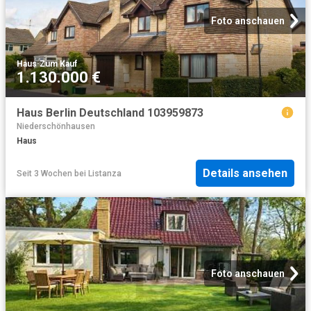
Foto anschauen
Haus
·
Zum Kauf
1.130.000 €
Haus Berlin Deutschland 103959873
Niederschönhausen
Haus
Details ansehen
Seit 3 Wochen
bei
Listanza
Foto anschauen