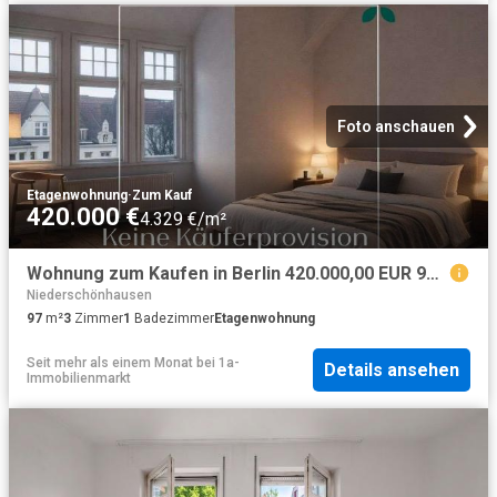
Foto anschauen
Etagenwohnung
·
Zum Kauf
420.000 €
4.329 €/m²
Wohnung zum Kaufen in Berlin 420.000,00 EUR 97.06 m²
Niederschönhausen
97
m²
3
Zimmer
1
Badezimmer
Etagenwohnung
Seit mehr als einem Monat
bei
1a-
Details ansehen
Immobilienmarkt