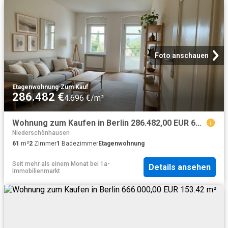
Foto anschauen
Etagenwohnung
·
Zum Kauf
286.482 €
4.696 €/m²
Wohnung zum Kaufen in Berlin 286.482,00 EUR 61 m²
Niederschönhausen
61
m²
2
Zimmer
1
Badezimmer
Etagenwohnung
Seit mehr als einem Monat
bei
1a-
Details ansehen
Immobilienmarkt