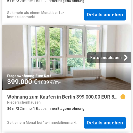
67
m²
2
Zimmer
1
Badezimmer
Etagenwohnung
Seit mehr als einem Monat
bei
1a-
Details ansehen
Immobilienmarkt
Foto anschauen
Etagenwohnung
·
Zum Kauf
399.000 €
4.639 €/m²
Wohnung zum Kaufen in Berlin 399.000,00 EUR 86.8 m²
Niederschönhausen
86
m²
3
Zimmer
1
Badezimmer
Etagenwohnung
Details ansehen
Seit einem Monat
bei
1a-Immobilienmarkt