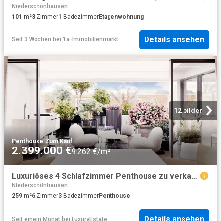
Niederschönhausen
101
m²
3
Zimmer
1
Badezimmer
Etagenwohnung
Details ansehen
Seit 3 Wochen
bei
1a-Immobilienmarkt
12 bilder
Penthouse
·
Zum Kauf
2.399.000 €
9.262 €/m²
Luxuriöses 4 Schlafzimmer Penthouse zu verkaufen Kastanienallee, 2, Berlin
Niederschönhausen
259
m²
6
Zimmer
3
Badezimmer
Penthouse
Details ansehen
Seit einem Monat
bei
LuxuryEstate