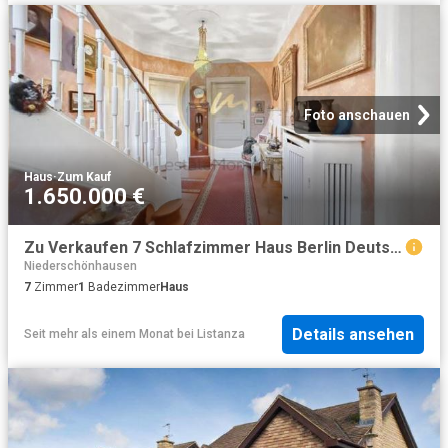
Foto anschauen
Haus
·
Zum Kauf
1.650.000 €
Zu Verkaufen 7 Schlafzimmer Haus Berlin Deutschland DS88042684
Niederschönhausen
7
Zimmer
1
Badezimmer
Haus
Details ansehen
Seit mehr als einem Monat
bei
Listanza