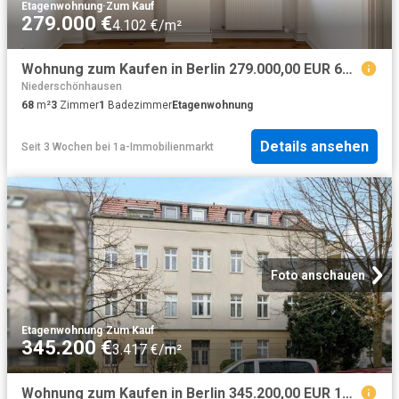
Etagenwohnung
·
Zum Kauf
279.000 €
4.102 €/m²
Wohnung zum Kaufen in Berlin 279.000,00 EUR 68.26 m²
Niederschönhausen
68
m²
3
Zimmer
1
Badezimmer
Etagenwohnung
Details ansehen
Seit 3 Wochen
bei
1a-Immobilienmarkt
Foto anschauen
Etagenwohnung
·
Zum Kauf
345.200 €
3.417 €/m²
Wohnung zum Kaufen in Berlin 345.200,00 EUR 101.54 m²