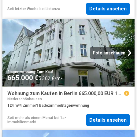
Details ansehen
Seit letzter Woche
bei
Listanza
Foto anschauen
Etagenwohnung
·
Zum Kauf
665.000 €
5.362 €/m²
Wohnung zum Kaufen in Berlin 665.000,00 EUR 124.09 m²
Niederschönhausen
124
m²
4
Zimmer
1
Badezimmer
Etagenwohnung
Seit mehr als einem Monat
bei
1a-
Details ansehen
Immobilienmarkt