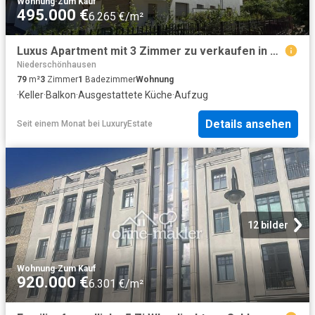
Wohnung
·
Zum Kauf
495.000 €
6.265 €/m²
Luxus Apartment mit 3 Zimmer zu verkaufen in Am Iderfenngraben, 13, Berlin
Niederschönhausen
79
m²
3
Zimmer
1
Badezimmer
Wohnung
·
Keller
·
Balkon
·
Ausgestattete Küche
·
Aufzug
Details ansehen
Seit einem Monat
bei
LuxuryEstate
12 bilder
Wohnung
·
Zum Kauf
920.000 €
6.301 €/m²