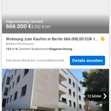
Etagenwohnung
·
Zum Kauf
666.000 €
4.352 €/m²
Wohnung zum Kaufen in Berlin 666.000,00 EUR 153.42 m²
Niederschönhausen
153
m²
4
Zimmer
1
Badezimmer
Etagenwohnung
Details ansehen
Seit einem Monat
bei
1a-Immobilienmarkt
12 bilder