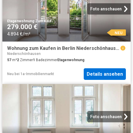
Foto anschauen
Etagenwohnung
·
Zum Kauf
279.000 €
NEU
4.894 €/m²
Wohnung zum Kaufen in Berlin Niederschönhausen 279.000,00 EUR 57 m²
Niederschönhausen
57
m²
2
Zimmer
1
Badezimmer
Etagenwohnung
Details ansehen
Neu
bei
1a-Immobilienmarkt
Foto anschauen