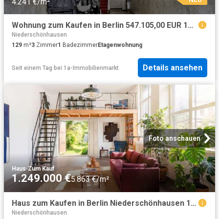
4.241 €/m²
Wohnung zum Kaufen in Berlin 547.105,00 EUR 129.89 m²
Niederschönhausen
129
m²
3
Zimmer
1
Badezimmer
Etagenwohnung
Details ansehen
Seit einem Tag
bei
1a-Immobilienmarkt
Foto anschauen
Haus
·
Zum Kauf
1.249.000 €
5.863 €/m²
Haus zum Kaufen in Berlin Niederschönhausen 1.249.000,00 EUR 213 m²
Niederschönhausen