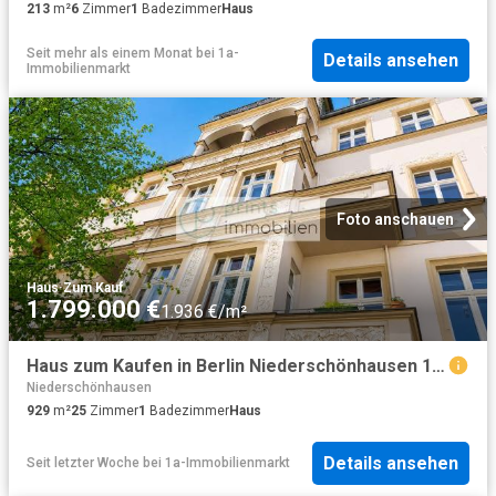
213
m²
6
Zimmer
1
Badezimmer
Haus
Seit mehr als einem Monat
bei
1a-
Details ansehen
Immobilienmarkt
Foto anschauen
Haus
·
Zum Kauf
1.799.000 €
1.936 €/m²
Haus zum Kaufen in Berlin Niederschönhausen 1.799.000,00 EUR 929 m²
Niederschönhausen
929
m²
25
Zimmer
1
Badezimmer
Haus
Details ansehen
Seit letzter Woche
bei
1a-Immobilienmarkt