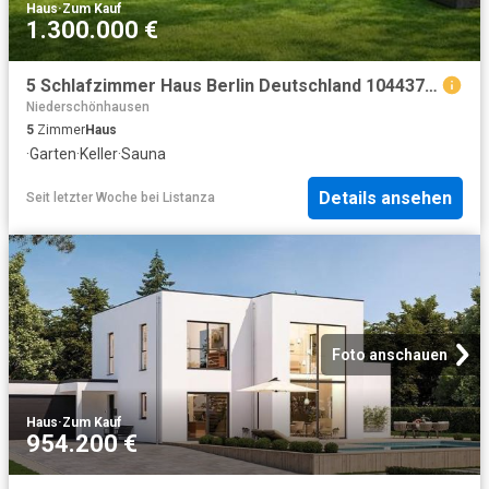
Haus
·
Zum Kauf
1.300.000 €
5 Schlafzimmer Haus Berlin Deutschland 104437481
Niederschönhausen
5
Zimmer
Haus
·
Garten
·
Keller
·
Sauna
Details ansehen
Seit letzter Woche
bei
Listanza
Foto anschauen
Haus
·
Zum Kauf
954.200 €