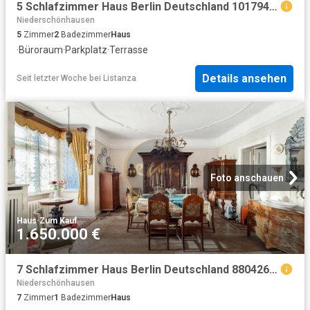
5 Schlafzimmer Haus Berlin Deutschland 101794816
Niederschönhausen
5
Zimmer
2
Badezimmer
Haus
·
Büroraum
·
Parkplatz
·
Terrasse
Details ansehen
Seit letzter Woche
bei
Listanza
Foto anschauen
Haus
·
Zum Kauf
1.650.000 €
7 Schlafzimmer Haus Berlin Deutschland 88042684
Niederschönhausen
7
Zimmer
1
Badezimmer
Haus