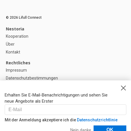
© 2026 Lifull Connect
Nestoria
Kooperation
Über
Kontakt
Rechtliches
Impressum
Datenschutzbestimmungen
Politik zur Verwendung von Cookies
Cookie-Einstellunge
Erhalten Sie E-Mail-Benachrichtigungen und sehen Sie
neue Angebote als Erster
Hilfe
FAQ
Mit der Anmeldung akzeptiere ich die
Datenschutzrichtlinie
Unsere Partner
Filter
OK
Nein danke