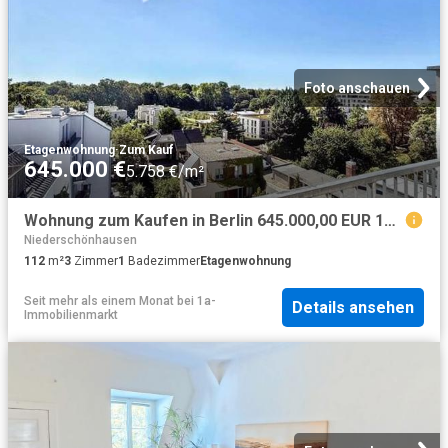
Foto anschauen
Etagenwohnung
·
Zum Kauf
645.000 €
5.758 €/m²
Wohnung zum Kaufen in Berlin 645.000,00 EUR 112.62 m²
Niederschönhausen
112
m²
3
Zimmer
1
Badezimmer
Etagenwohnung
Seit mehr als einem Monat
bei
1a-
Details ansehen
Immobilienmarkt