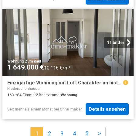
11 bilder
Wohnung
·
Zum Kauf
1.649.000 €
10.116 €/m²
Einzigartige Wohnung mit Loft Charakter im historischen Gebäude
Niederschönhausen
163
m²
4
Zimmer
2
Badezimmer
Wohnung
Details ansehen
Seit mehr als einem Monat
bei
Ohne-makler
1
2
3
4
5
>