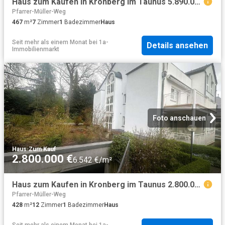
Haus zum Kaufen in Kronberg im Taunus 5.890.000,00 EUR 467.73 m²
Pfarrer-Müller-Weg
467
m²
7
Zimmer
1
Badezimmer
Haus
Seit mehr als einem Monat
bei
1a-
Details ansehen
Immobilienmarkt
Foto anschauen
Haus
·
Zum Kauf
2.800.000 €
6.542 €/m²
Haus zum Kaufen in Kronberg im Taunus 2.800.000,00 EUR 428.92 m²
Pfarrer-Müller-Weg
428
m²
12
Zimmer
1
Badezimmer
Haus
Seit mehr als einem Monat
bei
1a-