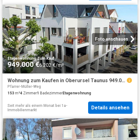
Foto anschauen
Etagenwohnung
·
Zum Kauf
949.000 €
6.202 €/m²
Wohnung zum Kaufen in Oberursel Taunus 949.000,00 EUR 153 m²
Pfarrer-Müller-Weg
153
m²
4
Zimmer
1
Badezimmer
Etagenwohnung
Seit mehr als einem Monat
bei
1a-
Details ansehen
Immobilienmarkt