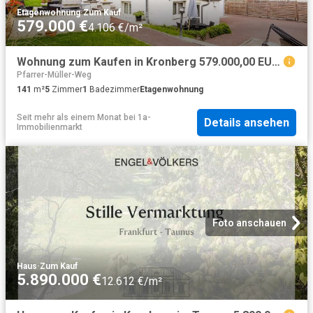
Etagenwohnung
·
Zum Kauf
579.000 €
4.106 €/m²
Wohnung zum Kaufen in Kronberg 579.000,00 EUR 141 m²
Pfarrer-Müller-Weg
141
m²
5
Zimmer
1
Badezimmer
Etagenwohnung
Seit mehr als einem Monat
bei
1a-
Details ansehen
Immobilienmarkt
Foto anschauen
Haus
·
Zum Kauf
5.890.000 €
12.612 €/m²