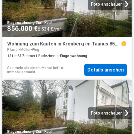
Foto anschauen
Etagenwohnung
·
Zum Kauf
856.000 €
6.534 €/m²
Wohnung zum Kaufen in Kronberg im Taunus 856.000,00 EUR 131.03 m²
Pfarrer-Müller-Weg
131
m²
3
Zimmer
1
Badezimmer
Etagenwohnung
Seit mehr als einem Monat
bei
1a-
Details ansehen
Immobilienmarkt
Foto anschauen
Etagenwohnung
·
Zum Kauf