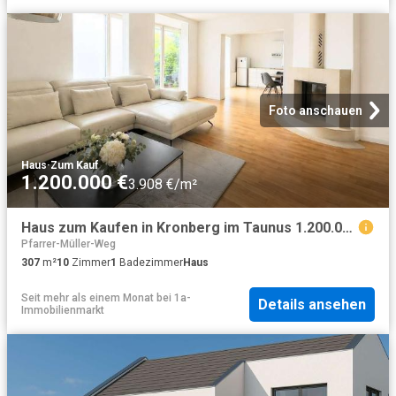
Foto anschauen
Haus
·
Zum Kauf
1.200.000 €
3.908 €/m²
Haus zum Kaufen in Kronberg im Taunus 1.200.000,00 EUR 307 m²
Pfarrer-Müller-Weg
307
m²
10
Zimmer
1
Badezimmer
Haus
Seit mehr als einem Monat
bei
1a-
Details ansehen
Immobilienmarkt