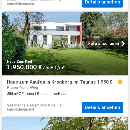
Details ansehen
Immobilienmarkt
Foto anschauen
Haus
·
Zum Kauf
1.950.000 €
7.558 €/m²
Haus zum Kaufen in Kronberg im Taunus 1.950.000,00 EUR 258 m²
Pfarrer-Müller-Weg
258
m²
7
Zimmer
1
Badezimmer
Haus
Seit mehr als einem Monat
bei
1a-
Details ansehen
Immobilienmarkt