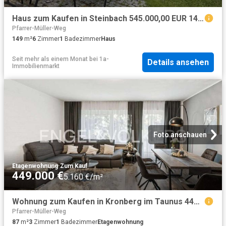
Haus zum Kaufen in Steinbach 545.000,00 EUR 149 m²
Pfarrer-Müller-Weg
149
m²
6
Zimmer
1
Badezimmer
Haus
Seit mehr als einem Monat
bei
1a-
Details ansehen
Immobilienmarkt
Foto anschauen
Etagenwohnung
·
Zum Kauf
449.000 €
5.160 €/m²
Wohnung zum Kaufen in Kronberg im Taunus 449.000,00 EUR 87 m²
Pfarrer-Müller-Weg
87
m²
3
Zimmer
1
Badezimmer
Etagenwohnung