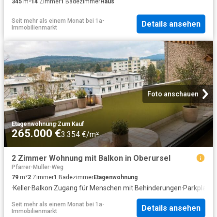
345
m²
14
Zimmer
1
Badezimmer
Haus
Seit mehr als einem Monat
bei
1a-
Details ansehen
Immobilienmarkt
Foto anschauen
Etagenwohnung
·
Zum Kauf
265.000 €
3.354 €/m²
2 Zimmer Wohnung mit Balkon in Oberursel
Pfarrer-Müller-Weg
79
m²
2
Zimmer
1
Badezimmer
Etagenwohnung
·
Keller
·
Balkon
·
Zugang für Menschen mit Behinderungen
·
Parkplatz
Seit mehr als einem Monat
bei
1a-
Details ansehen
Immobilienmarkt