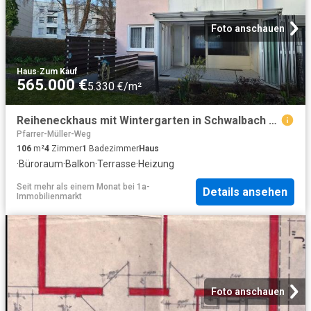
Foto anschauen
Haus
·
Zum Kauf
565.000 €
5.330 €/m²
Reiheneckhaus mit Wintergarten in Schwalbach am Taunus
Pfarrer-Müller-Weg
106
m²
4
Zimmer
1
Badezimmer
Haus
·
Büroraum
·
Balkon
·
Terrasse
·
Heizung
Seit mehr als einem Monat
bei
1a-
Details ansehen
Immobilienmarkt
Foto anschauen