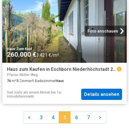
Foto anschauen
Haus
·
Zum Kauf
260.000 €
3.421 €/m²
Haus zum Kaufen in Eschborn Niederhöchstadt 260.000,00 EUR 76 m²
Pfarrer-Müller-Weg
76
m²
3
Zimmer
1
Badezimmer
Haus
Seit mehr als einem Monat
bei
1a-
Details ansehen
Immobilienmarkt
<
3
4
5
6
7
>