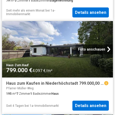
79
m²
3
Zimmer
1
Badezimmer
Etagenwohnung
Seit mehr als einem Monat
bei
1a-
Details ansehen
Immobilienmarkt
Foto anschauen
Haus
·
Zum Kauf
799.000 €
4.097 €/m²
Haus zum Kaufen in Niederhöchstadt 799.000,00 EUR 195 m²
Pfarrer-Müller-Weg
195
m²
7
Zimmer
1
Badezimmer
Haus
Details ansehen
Seit 4 Tagen
bei
1a-Immobilienmarkt