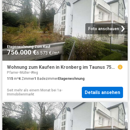
Foto anschauen
Etagenwohnung
·
Zum Kauf
756.000 €
6.573 €/m²
Wohnung zum Kaufen in Kronberg im Taunus 756.000,00 EUR 115.94 m²
Pfarrer-Müller-Weg
115
m²
4
Zimmer
1
Badezimmer
Etagenwohnung
Seit mehr als einem Monat
bei
1a-
Details ansehen
Immobilienmarkt