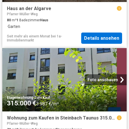
Haus an der Algarve
Pfarrer-Müller-Weg
80
m²
1
Badezimmer
Haus
·
Garten
Seit mehr als einem Monat
bei
1a-
Details ansehen
Immobilienmarkt
Foto anschauen
Etagenwohnung
·
Zum Kauf
315.000 €
3.987 €/m²
Wohnung zum Kaufen in Steinbach Taunus 315.000,00 EUR 79.7 m²
Pfarrer-Müller-Weg