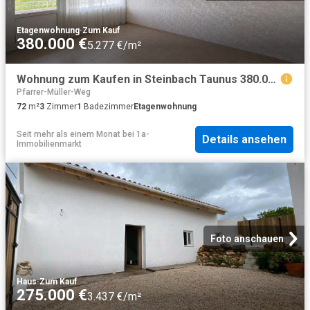
Etagenwohnung
·
Zum Kauf
380.000 €
5.277 €/m²
Wohnung zum Kaufen in Steinbach Taunus 380.000,00 EUR 72 m²
Pfarrer-Müller-Weg
72
m²
3
Zimmer
1
Badezimmer
Etagenwohnung
Seit mehr als einem Monat
bei
1a-
Details ansehen
Immobilienmarkt
Foto anschauen
Haus
·
Zum Kauf
275.000 €
3.437 €/m²