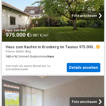
Foto anschauen
Haus
·
Zum Kauf
975.000 €
5.981 €/m²
Haus zum Kaufen in Kronberg im Taunus 975.000,00 EUR 163 m²
Pfarrer-Müller-Weg
163
m²
6
Zimmer
1
Badezimmer
Haus
Seit mehr als einem Monat
bei
1a-
Details ansehen
Immobilienmarkt
Foto anschauen