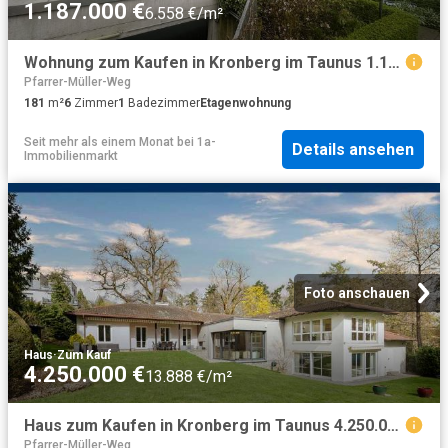
1.187.000 €
6.558 €/m²
Wohnung zum Kaufen in Kronberg im Taunus 1.187.000,00 EUR 181.95 m²
Pfarrer-Müller-Weg
181
m²
6
Zimmer
1
Badezimmer
Etagenwohnung
Seit mehr als einem Monat
bei
1a-
Details ansehen
Immobilienmarkt
Foto anschauen
Haus
·
Zum Kauf
4.250.000 €
13.888 €/m²
Haus zum Kaufen in Kronberg im Taunus 4.250.000,00 EUR 306 m²
Pfarrer-Müller-Weg