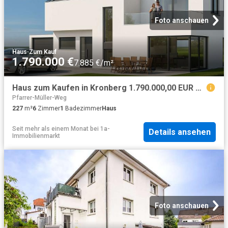
Foto anschauen
Haus
·
Zum Kauf
1.790.000 €
7.885 €/m²
Haus zum Kaufen in Kronberg 1.790.000,00 EUR 227 m²
Pfarrer-Müller-Weg
227
m²
6
Zimmer
1
Badezimmer
Haus
Seit mehr als einem Monat
bei
1a-
Details ansehen
Immobilienmarkt
Foto anschauen