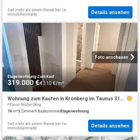
Seit mehr als einem Monat
bei
1a-
Details ansehen
Immobilienmarkt
Foto anschauen
Etagenwohnung
·
Zum Kauf
319.000 €
4.310 €/m²
Wohnung zum Kaufen in Kronberg im Taunus 319.000,00 EUR 74.1 m²
Pfarrer-Müller-Weg
74
m²
3
Zimmer
1
Badezimmer
Etagenwohnung
Seit mehr als einem Monat
bei
1a-
Details ansehen
Immobilienmarkt