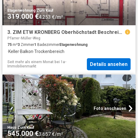
Etagenwohnung
·
Zum Kauf
319.000 €
4.253 €/m²
3. ZIM ETW KRONBERG Oberhöchstadt Beschreibung lesen
Pfarrer-Müller-Weg
75
m²
3
Zimmer
1
Badezimmer
Etagenwohnung
·
Keller
·
Balkon
·
Trockenbereich
Seit mehr als einem Monat
bei
1a-
Details ansehen
Immobilienmarkt
Foto anschauen
Haus
·
Zum Kauf
545.000 €
3.657 €/m²