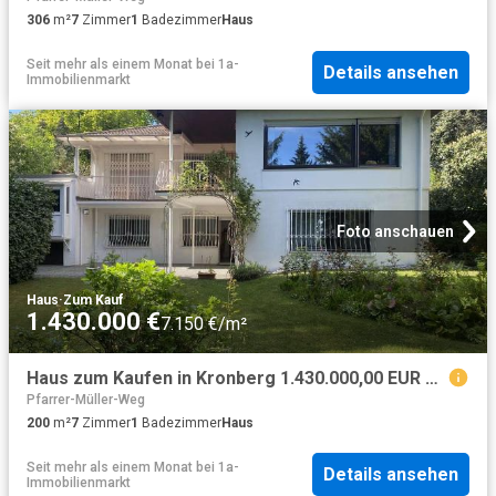
306
m²
7
Zimmer
1
Badezimmer
Haus
Seit mehr als einem Monat
bei
1a-
Details ansehen
Immobilienmarkt
Foto anschauen
Haus
·
Zum Kauf
1.430.000 €
7.150 €/m²
Haus zum Kaufen in Kronberg 1.430.000,00 EUR 200 m²
Pfarrer-Müller-Weg
200
m²
7
Zimmer
1
Badezimmer
Haus
Seit mehr als einem Monat
bei
1a-
Details ansehen
Immobilienmarkt