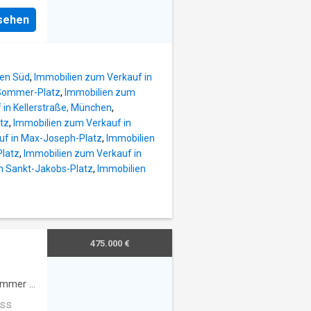
gte
mit ca.
nsehen
961 und
r
n, gut
h ein
uss für
ür
s
sen Süd
,
Immobilien zum Verkauf in
tliche
lie
-Sommer-Platz
,
Immobilien zum
 in Kellerstraße, München
,
die
tz
,
Immobilien zum Verkauf in
uf in Max-Joseph-Platz
,
Immobilien
 Lage
Platz
,
Immobilien zum Verkauf in
gernseer
n Sankt-Jakobs-Platz
,
Immobilien
ünchner
r
gen
hnet
ehr
475.000 €
de
immer
·
oss