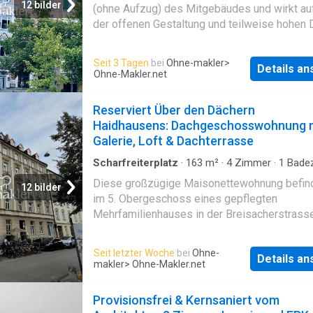
12 bilder
(ohne Aufzug) des Mitgebäudes und wirkt au
der offenen Gestaltung und teilweise hohen
besonders charmant. Die Wände sind frisch
renoviert und die hochwertige Einbauküche v
Seit 3 Tagen
bei
Ohne-makler
>
Details a
Nobilia ist mit allen wichtigen Geräten ausges
Ohne-Makler.net
Eine praktische Abslkammer mit Waschmasc
rundet die Ausstattung ab. Das weiße Bade
Reserviert Über den Dächern
mit Fenster und Badewanne überzeugt durch 
Haidhausens: Dachgeschosswohnung 
helle, freundliche Atmosphäre. Die Bushaltes
Galerie, Loft & Dachterrasse
Ganghoferbrücke befindet sich direkt vor d
und die U-Bahn-Station Schwanthalerhöhe ist 
Scharfreiterplatz
·
163
m²
·
4
Zimmer
·
1
Bade
Wohnung
·
Terrasse
·
Aufzug
Sichtweite, nur 8 Gehminuten entfernt. Direkt 
Diese großzügige Maisonettewohnung befind
12 bilder
dem Haus befindet sich der Eingang zum We
im 5. Obergeschoss eines gepflegten
mit dem Mollsee und zahlreichen Spazier- u
Mehrfamilienhauses in der Breisacherstrasse
Sportmöglichkeiten
München-Haidhausen. Auf ca. 163 m² Wohnfl
verteilen sich vier Zimmer über zwei Ebenen
Seit letzter Woche
bei
Ohne-
Details a
bieten viel Platz für Paare, Familien oder alle
makler
> Ohne-Makler.net
großzügiges Wohnen in zentraler Lage schät
Besonders hervorzuheben sind die Galerieeb
Provisionsfrei & Kernsaniert vom
die Dachterrasse sowie die seltene Kombina