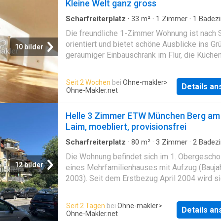
Kleine Welt ganz gross
Scharfreiterplatz
·
33
m²
·
1
Zimmer
·
1
Badez
Wohnung
Die freundliche 1-Zimmer Wohnung ist nach
orientiert und bietet schöne Ausblicke ins Grü
10 bilder
geräumiger Einbauschrank im Flur, die Küchen
die Küchen-geräte, das Wannenbad mit
Waschmaschinenanschluss und nicht zuletzt
Seit 2 Wochen
bei
Ohne-makler
>
Details a
paradiesische Ruhe machen diese Immobilie
Ohne-Makler.net
Ihrer perfekten Stadtwohnung. Zu besichtige
August 2026. Die helle Wohnung liegt im sc
Helle 3 Zimmer ETW München Berg am
Giesing, einem südöstlichen Stadtteil der
Laim, moebliert, provisionsfrei
bayerischen Landeshauptstadt München. Sie 
Ende Juli 2026 vermietet und steht dann zum
Scharfreiterplatz
·
80
m²
·
3
Zimmer
·
2
Badez
Wohnung
·
Heizung
·
Balkon
·
Aufzug
Verkauf Das Naturschutzgebiet, der Perlacher
Die Wohnung befindet sich im 1. Obergesch
ist in wenigen Minuten zu erreichen und lädt
12 bilder
eines Mehrfamilienhauses mit Aufzug (Bauja
Joggen, Wandern und Radfahren ein, ebenso 
2003). Seit dem Erstbezug April 2004 wird s
bekannte Gutshof Menterschwaige mit groß
Eigentümer selbst bewohnt und durchgehend
Biergarten. Die Isarauen mit Flaucher und Tie
gepflegt. Der durchdachte Grundriss, großzü
Seit 2 Tagen
bei
Ohne-makler
>
sind zu Fuß schnell erreichbar.
Details a
Fensterflächen und ein ruhiger Balkon sorgen
Ohne-Makler.net
Einkaufsmöglichkeiten und Geschäfte des tä