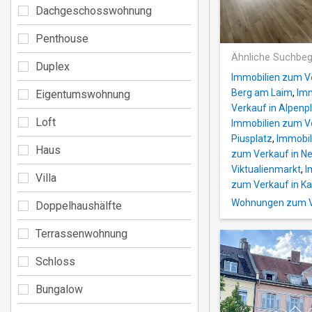
Dachgeschosswohnung
Penthouse
Ähnliche Suchbeg
Duplex
Immobilien zum Ve
Berg am Laim
,
Imm
Eigentumswohnung
Verkauf in Alpenp
Loft
Immobilien zum Ve
Piusplatz
,
Immobil
Haus
zum Verkauf in N
Viktualienmarkt
,
I
Villa
zum Verkauf in K
Wohnungen zum Ve
Doppelhaushälfte
Terrassenwohnung
Schloss
Bungalow