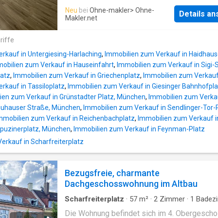
anliegend ist eine abgetrennte maßangeferti
Obergeschoss eines gepflegten
Neu
bei
Ohne-makler
> Ohne-
Ankleide integriert. Das dritte Zimmer bietet 
Details a
Mehrfamilienhauses aus den Jahren 1960/1
Makler.net
15qm ausreichend Raum für z.B. ein Büro ode
bietet auf 61 m² Wohnfläche einen funktionale
Kinderzimmer. Direkt gegenüber befindet sic
vermietbaren Grundriss. Durch die klare
riffe
Duschbad mit Gäste-WC, sowie einem Anschl
Raumaufteilung eignet sich das Objekt ideal f
Ihre Waschmaschine. Abgerundet wird diese
rkauf in Untergiesing-Harlaching
,
Immobilien zum Verkauf in Haidhau
Singles, Paare oder Berufspendler. Die mona
durchdachte Wohnkonzept durch einen absch
obilien zum Verkauf in Hauseinfahrt
,
Immobilien zum Verkauf in Sigi
Kaltmiete beträgt 1.750 €, was die Immobilie
latz
,
Immobilien zum Verkauf in Griechenplatz
,
Immobilien zum Verkauf
besonders interessant für Investoren macht, 
rkauf in Tassiloplatz
,
Immobilien zum Verkauf in Giesinger Bahnhofpla
Wert auf stabile Einnahmen und nachhaltige
ien zum Verkauf in Grünstadter Platz, München
,
Immobilien zum Verka
Vermietbarkeit in einer etablierten Münchner
euhauser Straße, München
,
Immobilien zum Verkauf in Sendlinger-Tor-
legen. Die Immobilie befindet sich in der Te
mmobilien zum Verkauf in Reichenbachplatz
,
Immobilien zum Verkauf i
Landstraße 178a im südöstlich gelegenen M
apuzinerplatz, München
,
Immobilien zum Verkauf in Feynman-Platz
Stadtteil Obergiesing-Fasangarten, einem de
rkauf in Scharfreiterplatz
nachgefragtesten und zugleich bodenständi
Wohnvierder Landeshauptstadt. Giesing zeic
sich durch seine gewachsene Struktur, eine s
Bezugsfreie, charmante
gute Nahversorgung sowie eine hervorragen
Dachgeschosswohnung im Altbau
Anbindung an den öffentlichen Nahverk
Scharfreiterplatz
·
57
m²
·
2
Zimmer
·
1
Badez
Wohnung
·
Ausgestattete Küche
Die Wohnung befindet sich im 4. Obergesch