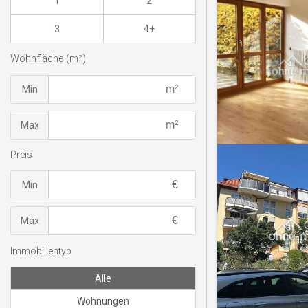
1
2
3
4+
Wohnfläche (m²)
Min
Max
Preis
Min
Max
Immobilientyp
Alle
Wohnungen