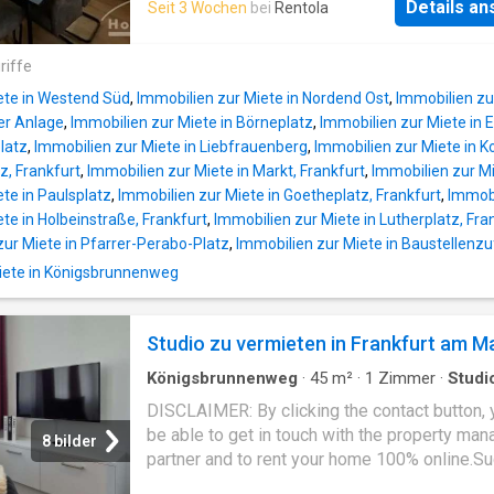
Flughafen im Idealfall in 15 Minuten erreicht
Details a
Seit 3 Wochen
bei
Rentola
bedrooms, two of them with 2 beds each and
English: The Aparthoin Frankfurt City extends
bedroom with a bed. Wardrobe is available. B
several floors of the WestendGate Tower op
Daylight bathroom with showers Technical
riffe
the Frankfurt Trade Fair. The modern st
Equipment: TV/WiFi Smart Tv with internet a
ete in Westend Süd
,
Immobilien zur Miete in Nordend Ost
,
Immobilien zu
and Magenta Tv with all common tv programs
er Anlage
,
Immobilien zur Miete in Börneplatz
,
Immobilien zur Miete in
WiFi Other information about the rental agree
latz
,
Immobilien zur Miete in Liebfrauenberg
,
Immobilien zur Miete in 
Rent plus electricity according to consumpti
z, Frankfurt
,
Immobilien zur Miete in Markt, Frankfurt
,
Immobilien zur Mi
Energy certificate: Not yet available, will be
te in Paulsplatz
,
Immobilien zur Miete in Goetheplatz, Frankfurt
,
Immobi
submitted later Equipment tv dryer fitted kitc
te in Holbeinstraße, Frankfurt
,
Immobilien zur Miete in Lutherplatz, Fra
Schlafzimmer linens washingmachine cellar 
zur Miete in Pfarrer-Perabo-Platz
,
Immobilien zur Miete in Baustellenzu
plan kitchen
ete in Königsbrunnenweg
Studio zu vermieten in Frankfurt am M
Königsbrunnenweg
·
45
m²
·
1
Zimmer
·
Studi
DISCLAIMER: By clicking the contact button, y
be able to get in touch with the property man
8 bilder
partner and to rent your home 100% online.S
Sie ein gemütliches Studio in Frankfurt am M