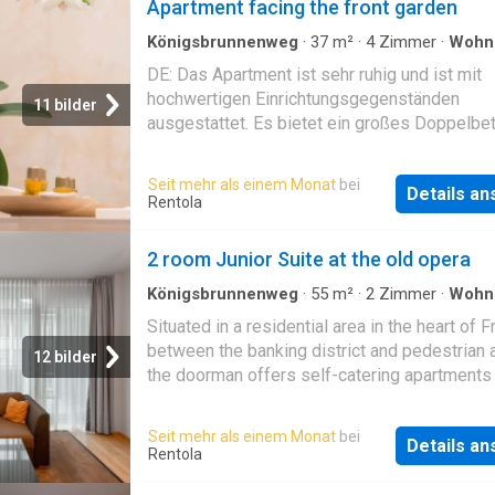
Apartment facing the front garden
Königsbrunnenweg
·
37
m²
·
4
Zimmer
·
Wohn
DE: Das Apartment ist sehr ruhig und ist mit
hochwertigen Einrichtungsgegenständen
11 bilder
ausgestattet. Es bietet ein großes Doppelbet
einer Größe von 2x2 Meter. Der Schreibtisch 
große Arbeitsfläche und bietet eine Verbind
Seit mehr als einem Monat
bei
Details a
Internet, das mit einem Kabel als auch mit 
Rentola
erfolgen kann. Eine voll ausgestattete Küche
ein geräumiges Bad mit Dusche sind vorhand
2 room Junior Suite at the old opera
Nachbarschaft Das Apartment befindet sich i
zentraler Lage in einer ruhigen Seitenstraße 
Königsbrunnenweg
·
55
m²
·
2
Zimmer
·
Wohn
altem Baumbestand im bevorzugten Wohnge
Situated in a residential area in the heart of F
des Frankfurter Westends und ist nur weinig
between the banking district and pedestrian a
12 bilder
Gehminuten vom Frankfurter Hauptbahnhof, 
the doorman offers self-catering apartments
Bankenvierund 800 meter vom Opernplatz (Ci
modern architecture and excellent facilities.
entfernt. Alle Geschäfte des täglich Bedarfs
welcome you 365 days with our value: Feels 
Seit mehr als einem Monat
bei
(Lebensmitgeschäfte, Bäckerei, Reinigung, S
Details a
coming home. The spacious apartments prov
Rentola
etc.) sind nur 300 meter entfernt und die bes
comfortable and exclusive living and working
Restaurants der Stadt sind zu Fuß erreichbar.