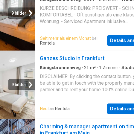
Raum zum Arbeiten, Schlafen und Kochen. Di
KURZE BESCHREIBUNG: PREISWERT - SCHN
Möblierung umfasst alles, was man zum Leb
9 bilder
KOMFORTABEL - Oft günstiger als eine klas
braucht – ergänzt durch ein modernes Bad mi
Wohnung. - Serviced Apartment inklusive
ebenerdiger Dusche
regelmäßiger Reinigung, sogar inklusives kle
kostenlosses Frühstück – inklusive Kaffee
Seit mehr als einem Monat
bei
Details a
(Espresso, Macchiato oder Cappuccino). - Fi
Rentola
fertig eingerichtet – sofort einziehen. - Koffe
abslen, ankommen und gleich wohlfühlen
Ganzes Studio in Frankfurt
Königsbrunnenweg
·
21
m²
·
1
Zimmer
·
Studi
DISCLAIMER: By clicking the contact button, y
be able to get in touch with the property man
9 bilder
partner and to rent your home 100% online.Du
als Erster in unsere frisch renovierten Apart
ein. Das Gebäude wurde bewusst so gebaut,
Details a
Neu
bei
Rentola
es dir ideal ermöglicht, Teil der Habyt-Comm
werden. Unsere privaten Apartments sind ko
möbliert und bieten alles, was du für einen
Charming & manager apartment on ti
komfortablen Alltag benötigst. Dazu gehören
in Frankfurt am Main