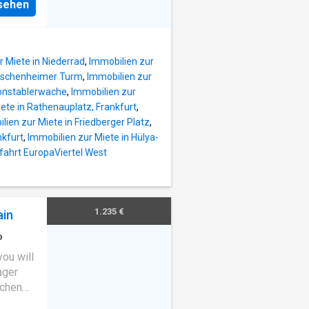
 werden.
nsehen
 one
 over
ath:
posite
ccess
r Miete in Niederrad
,
Immobilien zur
. Free
 Eschenheimer Turm
,
Immobilien zur
ment:
Konstablerwache
,
Immobilien zur
on
ete in Rathenauplatz, Frankfurt
,
lien zur Miete in Friedberger Platz
,
hen 2
nkfurt
,
Immobilien zur Miete in Hülya-
open
fahrt EuropaViertel West
1.235 €
ain
o
ou will
ager
uchen
ain?