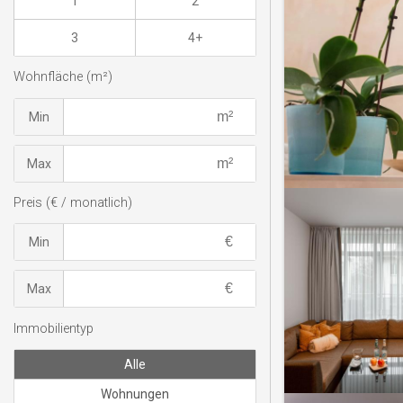
1
2
3
4+
Wohnfläche (m²)
Min
Max
Preis (€ / monatlich)
Min
Max
Immobilientyp
Alle
Wohnungen