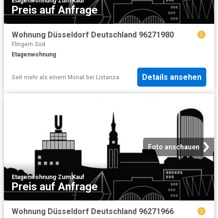
Etagenwohnung
·
Zum Kauf
Preis auf Anfrage
Wohnung Düsseldorf Deutschland 96271980
Flingern Süd
Etagenwohnung
Details ansehen
Seit mehr als einem Monat
bei
Listanza
Foto anschauen
Etagenwohnung
·
Zum Kauf
Preis auf Anfrage
Wohnung Düsseldorf Deutschland 96271966