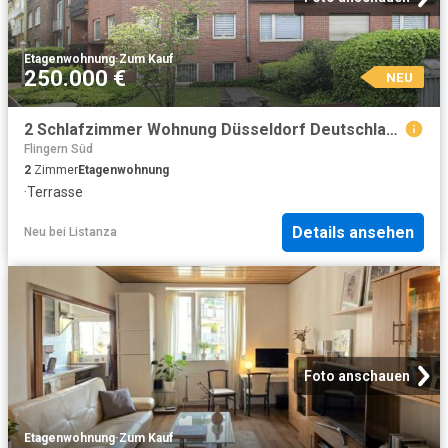
Etagenwohnung
·
Zum Kauf
250.000 €
NEU
2 Schlafzimmer Wohnung Düsseldorf Deutschland 104826213
Flingern Süd
2
Zimmer
Etagenwohnung
·
Terrasse
Details ansehen
Neu
bei
Listanza
Foto anschauen
Etagenwohnung
·
Zum Kauf