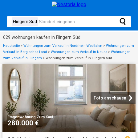
629 wohnungen kaufen in Flingern Süd
Hauptseite
>
Wohnungen zum Verkauf in Nordrhein-Westfalen
>
Wohnungen zum
Verkauf in Bergisches Land
>
Wohnungen zum Verkauf in Neuss
>
Wohnungen
zum Verkauf in Flingern
>
Wohnungen zum Verkauf in Flingern Süd
Foto anschauen
Etagenwohnung
·
Zum Kauf
280.000 €