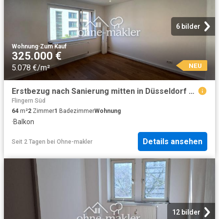
6 bilder
Wohnung
·
Zum Kauf
325.000 €
NEU
5.078 €/m²
Erstbezug nach Sanierung mitten in Düsseldorf steuerliche Vorteile
Flingern Süd
64
m²
2
Zimmer
1
Badezimmer
Wohnung
·
Balkon
Details ansehen
Seit 2 Tagen
bei
Ohne-makler
12 bilder