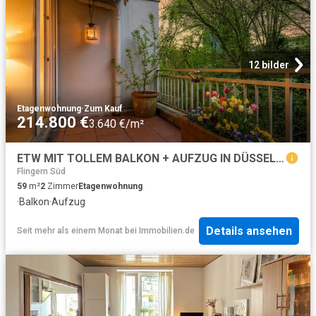
12 bilder
Etagenwohnung
·
Zum Kauf
214.800 €
3.640 €/m²
ETW MIT TOLLEM BALKON + AUFZUG IN DÜSSELDORF FLINGERN/DÜSSELTAL!
Flingern Süd
59
m²
2
Zimmer
Etagenwohnung
·
Balkon
·
Aufzug
Details ansehen
Seit mehr als einem Monat
bei
Immobilien.de