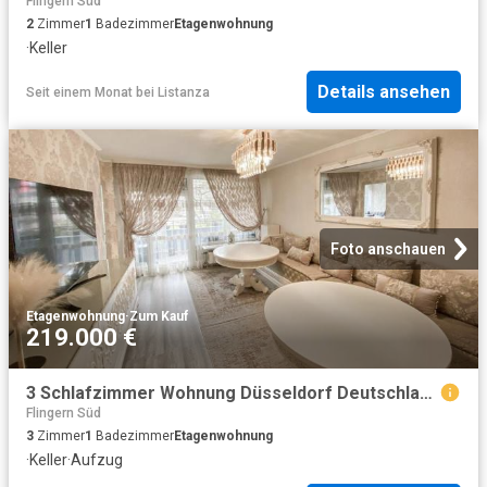
Flingern Süd
2
Zimmer
1
Badezimmer
Etagenwohnung
·
Keller
Details ansehen
Seit einem Monat
bei
Listanza
Foto anschauen
Etagenwohnung
·
Zum Kauf
219.000 €
3 Schlafzimmer Wohnung Düsseldorf Deutschland 103657098
Flingern Süd
3
Zimmer
1
Badezimmer
Etagenwohnung
·
Keller
·
Aufzug