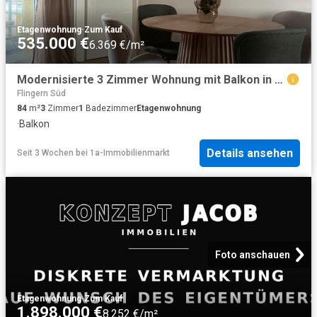
Etagenwohnung
·
Zum Kauf
535.000 €
6.369 €/m²
Modernisierte 3 Zimmer Wohnung mit Balkon in Flingern Nord
Flingern Süd
84
m²
3
Zimmer
1
Badezimmer
Etagenwohnung
·
Balkon
Details ansehen
Seit 3 Wochen
bei
1a-Immobilienmarkt
Foto anschauen
Etagenwohnung
·
Zum Kauf
1.898.000 €
8.252 €/m²