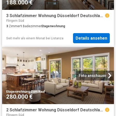
188.000 €
3 Schlafzimmer Wohnung Düsseldorf Deutschland 103066851
Flingern Süd
3
Zimmer
1
Badezimmer
Etagenwohnung
Details ansehen
Seit mehr als einem Monat
bei
Listanza
Foto anschauen
Etagenwohnung
·
Zum Kauf
280.000 €
2 Schlafzimmer Wohnung Düsseldorf Deutschland 103613288
Flingern Süd