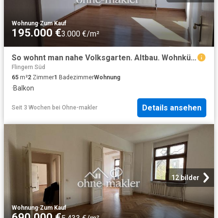
Wohnung
·
Zum Kauf
195.000 €
3.000 €/m²
So wohnt man nahe Volksgarten. Altbau. Wohnküche. WG geeignet. Frei stehend. Von Privat
Flingern Süd
65
m²
2
Zimmer
1
Badezimmer
Wohnung
·
Balkon
Details ansehen
Seit 3 Wochen
bei
Ohne-makler
12 bilder
Wohnung
·
Zum Kauf
690.000 €