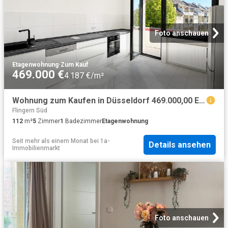
Foto anschauen
Etagenwohnung
·
Zum Kauf
469.000 €
4.187 €/m²
Wohnung zum Kaufen in Düsseldorf 469.000,00 EUR 112 m²
Flingern Süd
112
m²
5
Zimmer
1
Badezimmer
Etagenwohnung
Seit mehr als einem Monat
bei
1a-
Details ansehen
Immobilienmarkt
Foto anschauen