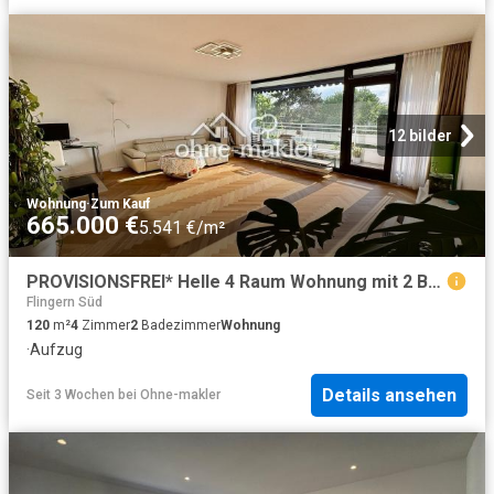
12 bilder
Wohnung
·
Zum Kauf
665.000 €
5.541 €/m²
PROVISIONSFREI* Helle 4 Raum Wohnung mit 2 Balkonen in gepflegtem Haus
Flingern Süd
120
m²
4
Zimmer
2
Badezimmer
Wohnung
·
Aufzug
Details ansehen
Seit 3 Wochen
bei
Ohne-makler