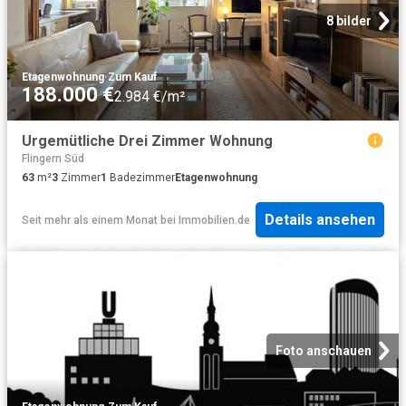
8 bilder
Etagenwohnung
·
Zum Kauf
188.000 €
2.984 €/m²
Urgemütliche Drei Zimmer Wohnung
Flingern Süd
63
m²
3
Zimmer
1
Badezimmer
Etagenwohnung
Details ansehen
Seit mehr als einem Monat
bei
Immobilien.de
Foto anschauen