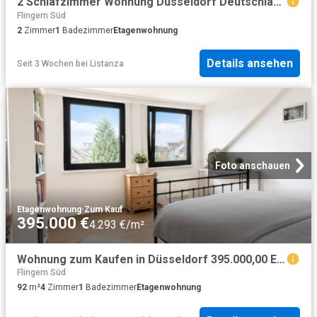
2 Schlafzimmer Wohnung Düsseldorf Deutschland 103923191
Flingern Süd
2
Zimmer
1
Badezimmer
Etagenwohnung
Details ansehen
Seit 3 Wochen
bei
Listanza
Foto anschauen
Etagenwohnung
·
Zum Kauf
395.000 €
4.293 €/m²
Wohnung zum Kaufen in Düsseldorf 395.000,00 EUR 92.5 m²
Flingern Süd
92
m²
4
Zimmer
1
Badezimmer
Etagenwohnung