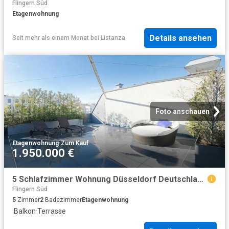
Flingern Süd
Etagenwohnung
Details ansehen
Seit mehr als einem Monat
bei
Listanza
Foto anschauen
Etagenwohnung
·
Zum Kauf
1.950.000 €
5 Schlafzimmer Wohnung Düsseldorf Deutschland 103841303
Flingern Süd
5
Zimmer
2
Badezimmer
Etagenwohnung
·
Balkon
·
Terrasse