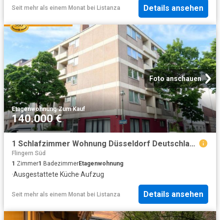
Details ansehen
Seit mehr als einem Monat
bei
Listanza
Foto anschauen
Etagenwohnung
·
Zum Kauf
140.000 €
1 Schlafzimmer Wohnung Düsseldorf Deutschland 103357105
Flingern Süd
1
Zimmer
1
Badezimmer
Etagenwohnung
·
Ausgestattete Küche
·
Aufzug
Details ansehen
Seit mehr als einem Monat
bei
Listanza