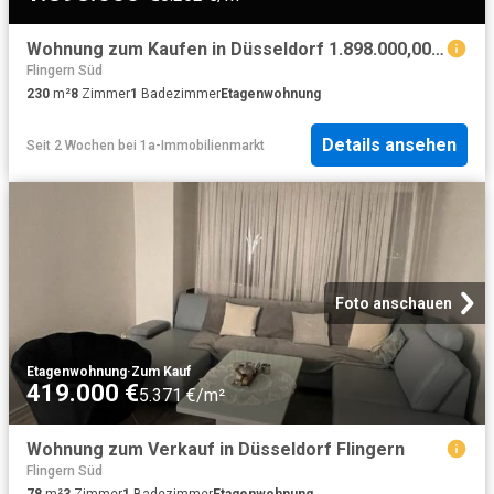
Wohnung zum Kaufen in Düsseldorf 1.898.000,00 EUR 230 m²
Flingern Süd
230
m²
8
Zimmer
1
Badezimmer
Etagenwohnung
Details ansehen
Seit 2 Wochen
bei
1a-Immobilienmarkt
Foto anschauen
Etagenwohnung
·
Zum Kauf
419.000 €
5.371 €/m²
Wohnung zum Verkauf in Düsseldorf Flingern
Flingern Süd