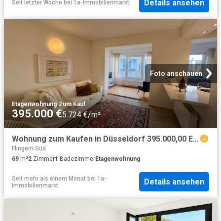
Details ansehen
Seit letzter Woche
bei
1a-Immobilienmarkt
Foto anschauen
Etagenwohnung
·
Zum Kauf
395.000 €
5.724 €/m²
Wohnung zum Kaufen in Düsseldorf 395.000,00 EUR 69.6 m²
Flingern Süd
69
m²
2
Zimmer
1
Badezimmer
Etagenwohnung
Seit mehr als einem Monat
bei
1a-
Details ansehen
Immobilienmarkt