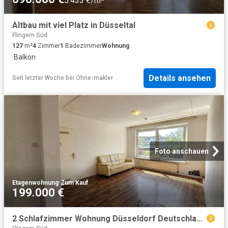
5.433 €/m²
Altbau mit viel Platz in Düsseltal
Flingern Süd
127
m²
4
Zimmer
1
Badezimmer
Wohnung
·
Balkon
Details ansehen
Seit letzter Woche
bei
Ohne-makler
Foto anschauen
Etagenwohnung
·
Zum Kauf
199.000 €
2 Schlafzimmer Wohnung Düsseldorf Deutschland 103842210