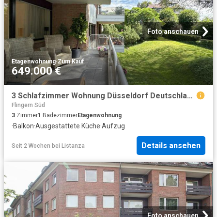
Foto anschauen
Etagenwohnung
·
Zum Kauf
649.000 €
3 Schlafzimmer Wohnung Düsseldorf Deutschland 104229830
Flingern Süd
3
Zimmer
1
Badezimmer
Etagenwohnung
·
Balkon
·
Ausgestattete Küche
·
Aufzug
Details ansehen
Seit 2 Wochen
bei
Listanza
Foto anschauen