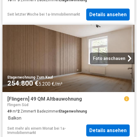
78
m²
3
Zimmer
1
Badezimmer
Etagenwohnung
Details ansehen
Seit letzter Woche
bei
1a-Immobilienmarkt
Foto anschauen
Etagenwohnung
·
Zum Kauf
254.800 €
5.200 €/m²
[Flingern] 49 QM Altbauwohnung
Flingern Süd
49
m²
2
Zimmer
1
Badezimmer
Etagenwohnung
·
Balkon
Seit mehr als einem Monat
bei
1a-
Details ansehen
Immobilienmarkt