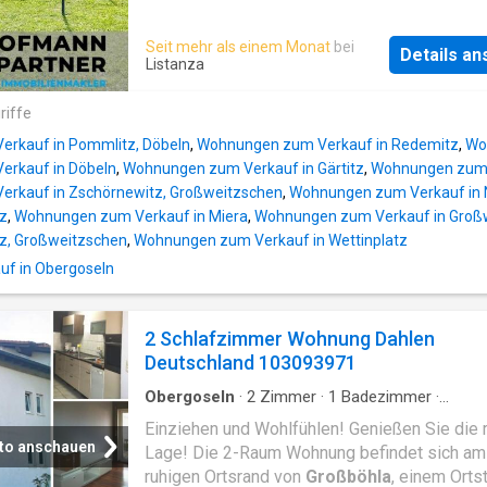
Wäschetrockenplatz, ein Fahrradabslraum un
2022 errichtete Gartenhaus. Vor den
Seit mehr als einem Monat
bei
Details a
Wohnzimmerfenstern befindet sich eine zur
Listanza
Wohnung gehörende Grünfläche. Das 1960 er
Wohnhaus und die Außenanlagen befinden sic
riffe
einem gepflegten Zustand. Folgende
rkauf in Pommlitz, Döbeln
,
Wohnungen zum Verkauf in Redemitz
,
Wo
Sanierungsmaßnahmen wurden durchgeführt:
rkauf in Döbeln
,
Wohnungen zum Verkauf in Gärtitz
,
Wohnungen zum V
Dacherneuerung, 2025 Installation der
rkauf in Zschörnewitz, Großweitzschen
,
Wohnungen zum Verkauf in 
Gasetagenheizung, 2021 Badsanierung und 
tz
,
Wohnungen zum Verkauf in Miera
,
Wohnungen zum Verkauf in Groß
Teilsanierung der Küche. Mit dem monatliche
tz, Großweitzschen
,
Wohnungen zum Verkauf in Wettinplatz
Kaltmietpreis von nur 5,00 €/m² liegt der Mie
uf in Obergoseln
unter der ortsüblichen Vergleichsmiete. Trotz
günstigen Miete liegt der Kaufpreis unter de
zehnfachen der Jahreskaltmiete und bietet e
2 Schlafzimmer Wohnung Dahlen
Mietsteigerungspotenzial. Der Bodenrichtwer
Deutschland 103093971
sich innerhalb von 9 Jahren auf das 2,53-fac
erhöht, was ein guter Indikator für künftige
Obergoseln
·
2
Zimmer
·
1
Badezimmer
·
Wertsteigerungen ist. Der Anteil der
Etagenwohnung
·
Keller
·
Balkon
Einziehen und Wohlfühlen! Genießen Sie die 
Instandhaltungsrücklage für diese Wohnung 
to anschauen
Lage! Die 2-Raum Wohnung befindet sich am
am 3
ruhigen Ortsrand von
Großböhla
, einem Ortst