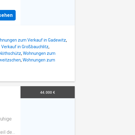
d das
nsehen
baute
h in
hnungen zum Verkauf in Gadewitz
,
 2009
erkauf in Großbauchlitz
,
Nöthschütz
,
Wohnungen zum
2023
weitzschen
,
Wohnungen zum
n
tpreis
 der
m
in gutes
44.000 €
t hat
he
ruhige
betrug
eil der