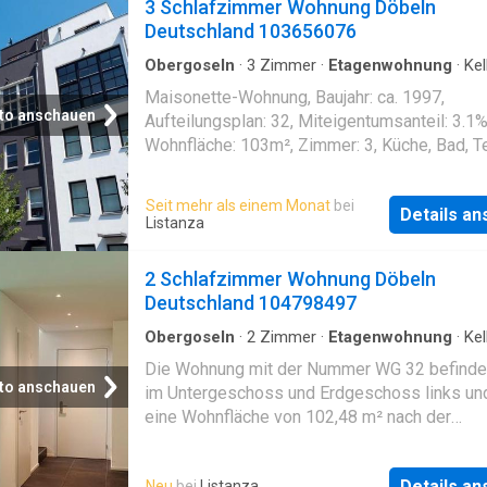
3 Schlafzimmer Wohnung Döbeln
Deutschland 103656076
Obergoseln
·
3
Zimmer
·
Etagenwohnung
·
Kel
Terrasse
Maisonette-Wohnung, Baujahr: ca. 1997,
to anschauen
Aufteilungsplan: 32, Miteigentumsanteil: 3.1%
Wohnfläche: 103m², Zimmer: 3, Küche, Bad, T
Keller, Slplatz vorhanden, im Erd- und
Kellergeschoss; Bauschäden vorhanden, mit
Seit mehr als einem Monat
bei
Details a
Dauerwohnrecht belastet, keine Innenbesicht
Listanza
zum Zeitpunkt der Wertermittlung genutzt du
Wohnungsberechtigten
2 Schlafzimmer Wohnung Döbeln
Deutschland 104798497
Obergoseln
·
2
Zimmer
·
Etagenwohnung
·
Kel
Terrasse
Die Wohnung mit der Nummer WG 32 befindet
to anschauen
im Untergeschoss und Erdgeschoss links und
eine Wohnfläche von 102,48 m² nach der
Teilungserklärung und 107,67 m² laut Bauplän
besteht aus einem Flur, einem Schlafzimmer
Details a
Neu
bei
Listanza