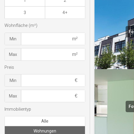
1
2
3
4+
Wohnfläche (m²)
Fo
Min
Max
Preis
Min
Max
Fo
Immobilientyp
Alle
Wohnungen