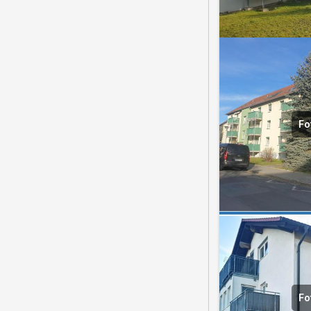
Fo
Fo