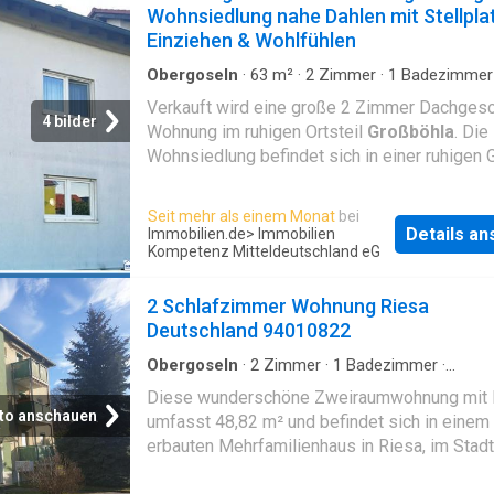
am Mehrfamilienhaus. Zu jeder Wohneinheit 
Wohnsiedlung nahe Dahlen mit Stellpla
ein separater Kellerabteil, ein Hauswirtschaf
Einziehen & Wohlfühlen
wird gemeinschaftlich genutzt. Für jede Wohn
Obergoseln
·
63
m²
·
2
Zimmer
·
1
Badezimmer
ein Waschmaschinenplatz im Keller vorgese
Etagenwohnung
·
Keller
·
Parkplatz
·
Balkon
Verkauft wird eine große 2 Zimmer Dachges
4 bilder
Wohnung im ruhigen Ortsteil
Großböhla
. Die
Wohnsiedlung befindet sich in einer ruhigen
und ist perfekt für Familien geeignet. Die 2-
Wohnung befindet sich am ruhigen Ortsrand 
Seit mehr als einem Monat
bei
Großböhla
, einen Ortsteil von der Stadt Dahl
Details a
Immobilien.de
> Immobilien
Wohnung ist Teil eines Mehrfamilienhauses
Kompetenz Mitteldeutschland eG
aus 3 Etagen besteht und 1995 erbaut wurde.
helle und praktisch geschnittene Wohnung lie
2 Schlafzimmer Wohnung Riesa
der 3. Etage. Sie teilt sich in ein geräumiges,
Deutschland 94010822
Wohnzimmer, Bad mit Wanne, einem seperat
Obergoseln
·
2
Zimmer
·
1
Badezimmer
·
Küche und einem Schlafzimmer auf. Vom
Etagenwohnung
·
Balkon
Diese wunderschöne Zweiraumwohnung mit 
Wohnzimmer aus, gelangt man auf den gemüt
to anschauen
umfasst 48,82 m² und befindet sich in einem
Balkon mit Blick auf angrenzende Wiesen un
erbauten Mehrfamilienhaus in Riesa, im Stadtt
kleine Dorf. Zur Einheit gehören auch ein Kel
der Delle. Die Wohnung glänzt durch ihren kla
und ein direkt am Haus gelegener Slplatz. Ein