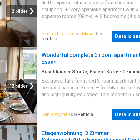
fÃ¼r Garderobe und Stauraum ZusÃ¤tzlich g
★ The apartment is compley furnished and
zur Wohnung
equipped. ★ Very spacious apartment with 3
12 bilder
separate rooms (98m²). ★ 2 bedrooms (4 sl
spaces). ★ 1 king-size bed (). ★ 2 single be
(90x200). ★ Centrally located. ★ Supermarke
Seit mehr als einem Monat
bei
Details a
restaurants within walking distance. ★ Tram s
Rentola
within walking distance. ★ Good connection t
Essen city center and the A40. ★ Bicycle
Wonderful complete 3 room apartment
expressway around the corner. ★ Thyssen Pa
Essen
lake Niderfeldsee nearby
Buschhauser Straße, Essen
·
85
m²
·
4
Zimme
Wohnung
Exclusive, fully furnished 3-room apartment i
12 bilder
central location in Essen – freshly core-reno
and high-quality equipped. This modern 85 
apartment combines stylish living with max
comfort and is ideal for professionals, expat
Details a
Seit 3 Wochen
bei
Rentola
project staff, or corporate clients looking for 
quality and immediay ready-to-move-in
accommodation. The apartment has been co
Etagenwohnung: 3 Zimmer
core-renovated and modernly furnished with 
Selmastraße10 in Essen Vivawest Gm