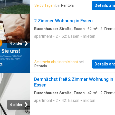
zentral zwischen Innenstadt und Universität.
sind nicht gestattet, um die angenehme Wohn
Details a
Seit 3 Tagen
bei
Rentola
dem Absenden des
für alle zu bewahren. Diese Wohnung ist ideal
Berufstätige oder Paare, die eine stilvolle un
2 Zimmer Wohnung in Essen
zentral gelegene Unterkunft in Essen suchen.
Buschhauser Straße, Essen
·
62
m²
·
2
Zimme
Wohnung
apartment - 2 - 62: Essen - mieten
4 bilder
Seit mehr als einem Monat
bei
Details a
Rentola
Demnächst frei! 2 Zimmer Wohnung in
Essen
Buschhauser Straße, Essen
·
42
m²
·
2
Zimme
Wohnung
apartment - 2 - 42: Essen - mieten
4 bilder