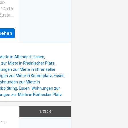
che
er-
ge
14â16
latz
 Zustand
 aus
e. Die
kon,
0 mÂ²
nsehen
und
se. Die
rt fÃ¼r
. Die
 sorgen
iete in Altendorf, Essen
,
nehmes
ur Miete in Rheinischer Platz
,
 fÃ¼r
ngen zur Miete in Ehrenzeller
und
en zur Miete in Körnerplatz, Essen
,
hen
ohnungen zur Miete in
 die
boldtring, Essen
,
Wohnungen zur
rater
ngen zur Miete in Borbecker Platz
teilung
hte
 mit
1.750 €
atz
r
·