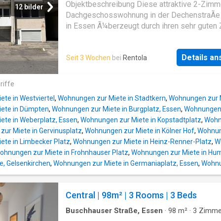
Fensterfronten eine einladende und freundli
Objektbeschreibung Diese attraktive 2-Zimm
12 bilder
AtmosphÃ¤re versprÃ¼hen. Das weitlÃ¤ufi
Dachgeschosswohnung in der DechenstraÃe 
Wohnzimmer bietet auÃergewÃ¶hnlich viel P
in Essen Ã¼berzeugt durch ihren sehr guten
zum Leben, Entfalten und Einrichten. Von hier
und eine helle, freundliche WohnatmosphÃ¤r
gelangen Sie direkt auf den gerÃ¤umigen Bal
Wohnung mit einer WohnflÃ¤che von ca. 70,
der dank der Lage im 3. Obergeschoss einen
Details a
Seit 3 Wochen
bei
Rentola
prÃ¤sentiert sich nahezu wie frisch saniert 
herrlichen, unverbauten Weitblick Ã¼ber die
bietet ein modernes sowie gepflegtes Zuhau
DÃ¤cher der Umgebung bietet â der ideale O
groÃzÃ¼gig geschnittenen RÃ¤ume bieten
riffe
sonnige Stunden und entspannte Feierabende
vielfÃ¤ltige GestaltungsmÃ¶glichkeiten und
Wohnung prÃ¤sentiert sich in einem
te in Westviertel
,
Wohnungen zur Miete in Stadtkern
,
Wohnungen zur M
durch die Dachgeschosslage fÃ¼r ein ange
ete in Dümpten
,
Wohnungen zur Miete in Burgplatz, Essen
,
Wohnungen z
WohngefÃ¼hl. Die Wohnung eignet sich ideal
ete in Weberplatz, Essen
,
Wohnungen zur Miete in Kopstadtplatz
,
Wohnu
Singles oder Paare, die Wert auf eine ruhige 
ur Miete in Gervinusplatz
,
Wohnungen zur Miete in Kölner Hof
,
Wohnung
gepflegte Wohnumgebung legen. ZusÃ¤tzlic
te in Limbecker Platz
,
Wohnungen zur Miete in Heinz-Renner-Platz
,
W
Stauraum bietet ein eigener Kellerraum. FÃ¼r
ohnungen zur Miete in Frohnhauser Platz
,
Wohnungen zur Miete in Hum
WÃ¤schetrocknung steht auÃerdem ein sepa
e, Gelsenkirchen
,
Wohnungen zur Miete in Germaniaplatz, Essen
,
Wohnu
Dachbodenbereich zur VerfÃ¼gung. Raumauf
Die Wohnung verfÃ¼gt Ã¼ber eine durchdac
Raumaufteilung: groÃzÃ¼giges Wohnzimmer
Central | 98m² | 3 Rooms | 3 Beds
viel Tageslicht separates Schlafzimmer helle
KÃ¼che Badezimmer Flur mit ausreichend Pl
Buschhauser Straße, Essen
·
98
m²
·
3
Zimme
Wohnung