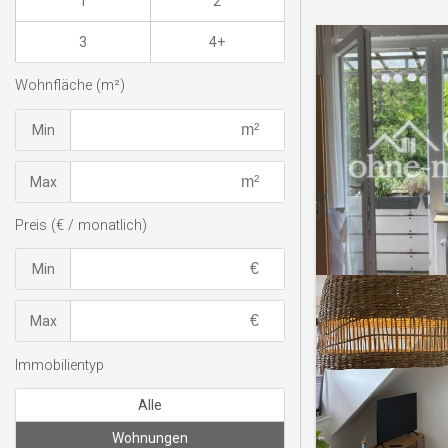
1
2
3
4+
Wohnfläche (m²)
Min
Max
Preis (€ / monatlich)
Min
Max
Immobilientyp
Alle
Wohnungen