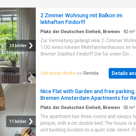
2 Zimmer Wohnung mit Balkon im
lebhaften Findorff
Platz der Deutschen Einheit, Bremen
·
42
m²
Zimmer
·
Wohnung
·
Balkon
·
Ausgestattete Kü
Zur Vermietung gelangt eine 2-Zimmer Wohn
10 bilder
1.OG eines kleinen Mehrfamilienhauses im l
Bremer Stadtteil Findorff.Die für einen Ein-
Personen-Haushalt geeignete Wohnung befi
sich in einem Haus mit insgesamt vier Parte
Details a
Seit letzter Woche
bei
Rentola
betritt die Wohnung und gelangt unmitbar ins
Wohnzimmer, welches den Dreh- und Angelpu
Wohnung darslt. Von hier aus hat man Zugang
Nice Flat with Garden and free parking,
übrigen Zimmern sowie zum Balkon. Dieser is
Bremen Amsterdam Apartments for R
den ruhigen und grünen Innenhof gerichtet un
überdacht. Die Küche ist mit einer Einbauküc
Platz der Deutschen Einheit, Bremen
·
50
m²
Zimmer
·
Wohnung
versehen, die zur Wohnung gehört und zur N
The apartment has three rooms and sleeps t
überlassen wird.Ebenso wie das Wohnzimm
11 bilder
people, with a cm double bed. The house is a
verfügt das zweite Zimmer, das Schlafzimme
unit building located on a quiet side street. F
ebenfalls über ein großes Fenster und bietet