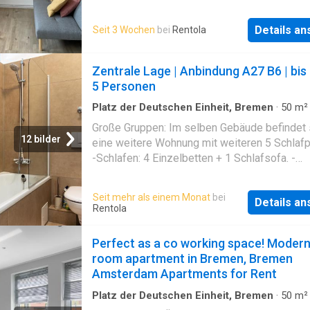
parking is available on the street and in the s
genügend Platz für alle Notwendigkeiten und
streets. Bremen Überseestadt is a 10-minut
Annehmlichkeiten (großes Bett, Kleiderschran
Details a
Seit 3 Wochen
bei
Rentola
away and Bremen city center can be easily r
Kommode, etc.), wie auf den Bildern zu sehe
by public transport. Shops are nearby
ist.Das angrenzende Badezimmer ist mit
Zentrale Lage | Anbindung A27 B6 | bis
Tageslichtfenster und Badewanne ausgestatte
5 Personen
befindet sich auch der Anschluss für eine
Waschmaschine.Die Wohnung
Platz der Deutschen Einheit, Bremen
·
50
m²
Zimmer
·
Wohnung
·
Balkon
Große Gruppen: Im selben Gebäude befindet 
12 bilder
eine weitere Wohnung mit weiteren 5 Schlafp
-Schlafen: 4 Einzelbetten + 1 Schlafsofa. -
Ausstattung: Vollküche, Balkon, Smart-TV &
schnelles WLAN. -Service: Wöchentliche Rei
Seit mehr als einem Monat
bei
Details a
auf Wunsch möglich. -Lage: Top Anbindung a
Rentola
B6/A27. Hafen & Überseestadt in Min. erreich
Einkaufsmöglichkeiten & Imbiss direkt vor de
Perfect as a co working space! Modern
room apartment in Bremen, Bremen
Amsterdam Apartments for Rent
Platz der Deutschen Einheit, Bremen
·
50
m²
Zimmer
·
Wohnung