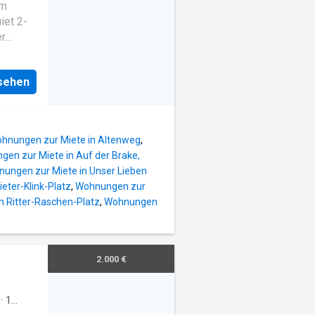
om
iet 2-
er
shed.
ch with
nsehen
ully
 maker
mpletes
hnungen zur Miete in Altenweg
,
ning
en zur Miete in Auf der Brake,
es
ungen zur Miete in Unser Lieben
mited to
eter-Klink-Platz
,
Wohnungen zur
 be
n Ritter-Raschen-Platz
,
Wohnungen
tures
 2021
om with
floor in
2.000 €
esigner
w, fully
·
1