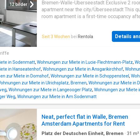
Bremen-Walle-Überseestadt Exclusive 2 ro
12 bilder
apartment near the city/Überseestadt This qu
room apartment is a first-time occupancy aft
renovation in 2021 and has been newly furni
The 2 rooms are fitted out as fitter rooms, ea
Details a
Seit 3 Wochen
bei
Rentola
their own salite TV and internet access. The f
equipped kitchen has a microwave, a coffee
and a table for 2 people. A small balcony co
riffe
the kitchen. The apartment is perfect for 1-2
ete in Sodenmatt
,
Wohnungen zur Miete in Lucie-Flechtmann-Platz
,
Wo
fitters/craftsmen or managers. A regular clea
ete in Hanseatenhof
,
Wohnungen zur Miete in Ansgarikirchhof
,
Wohnung
service is available for a fee. The rent includ
n zur Miete in Domshof
,
Wohnungen zur Miete in Schoppensteel
,
Wohn
additional costs for electricity, water, gas (li
ohnungen zur Miete in Ulrichsplatz, Bremen
,
Wohnungen zur Miete in Di
an average value, additional consumption will
sweg
,
Wohnungen zur Miete in Langeooger Platz
,
Wohnungen zur Miete i
charged to the tenant) and internet fees. Fea
nger Weg
,
Wohnungen zur Miete in Am Sodenmatt
The apartment was extensively renovated in
and furnished to a high standard. The bathro
rain shower has been compley renovated, the 
Neat, perfect flat in Walle, Bremen
the apartment is covered with high-quality d
Amsterdam Apartments for Rent
flooring and the kitchen with balcony has a ne
equipped fitted kitchen. The 2 rooms were
Platz der Deutschen Einheit, Bremen
·
31
m²
Zimmer
·
Wohnung