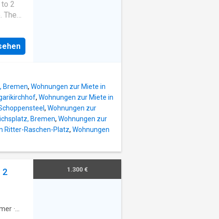
 to 2
. The
ort
is a 10-
nsehen
n be
t, Bremen
,
Wohnungen zur Miete in
arikirchhof
,
Wohnungen zur Miete in
 Schoppensteel
,
Wohnungen zur
ichsplatz, Bremen
,
Wohnungen zur
n Ritter-Raschen-Platz
,
Wohnungen
1.300 €
 2
mer
·