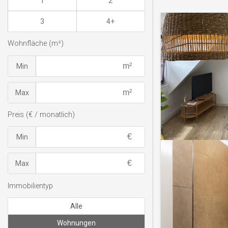
1
2
3
4+
Wohnfläche (m²)
Min
Max
Preis (€ / monatlich)
Min
Max
Immobilientyp
Alle
Wohnungen