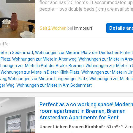
floor and has 2.5 rooms. It accommodates up
people – two double beds ( cm) are available
building is a four-unit house with good transp
connections. Bremen’s Überseestadt district 
Details a
Seit 2 Wochen
bei
immosurf
minute walk away, and Bremen city center ca
easily reached by public transport. Shopping
facilities are nearby
riffe
ete in Sodenmatt
,
Wohnungen zur Miete in Platz der Deutschen Einhei
-Platz
,
Wohnungen zur Miete in Altenweg
,
Wohnungen zur Miete in Ansg
hnungen zur Miete in Auf der Brake, Bremen
,
Wohnungen zur Miete in
,
Wohnungen zur Miete in Dieter-Klink-Platz
,
Wohnungen zur Miete in Ulr
sweg
,
Wohnungen zur Miete in Langeooger Platz
,
Wohnungen zur Miete i
nger Weg
,
Wohnungen zur Miete in Am Sodenmatt
Perfect as a co working space! Modern
room apartment in Bremen, Bremen
Amsterdam Apartments for Rent
Unser Lieben Frauen Kirchhof
·
50
m²
·
2
Zim
Wohnung