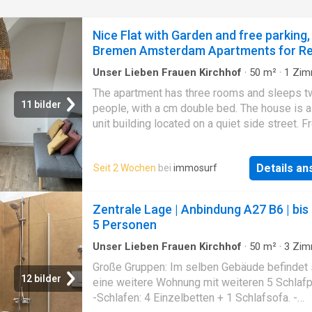
Nice Flat with Garden and free parking,
Bremen Amsterdam Apartments for R
Unser Lieben Frauen Kirchhof
·
50
m²
·
1
Zim
Wohnung
The apartment has three rooms and sleeps t
11 bilder
people, with a cm double bed. The house is a
unit building located on a quiet side street. F
parking is available on the street and in the s
streets. Bremen Überseestadt is a 10-minut
Details a
Seit 2 Wochen
bei
immosurf
away and Bremen city center can be easily r
by public transport. Shops are nearby
Zentrale Lage | Anbindung A27 B6 | bis
5 Personen
Unser Lieben Frauen Kirchhof
·
50
m²
·
3
Zim
Wohnung
·
Balkon
Große Gruppen: Im selben Gebäude befindet 
12 bilder
eine weitere Wohnung mit weiteren 5 Schlafp
-Schlafen: 4 Einzelbetten + 1 Schlafsofa. -