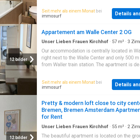
Ausstattung: Vollküche, Balkon, Smart-TV &
schnelles WLAN. -Service: Wöchentliche Rei
Seit mehr als einem Monat
bei
Details a
auf Wunsch möglich. -Lage: Top Anbindung a
immosurf
B6/A27. Hafen & Überseestadt in Min. erreich
Einkaufsmöglichkeiten & Imbiss direkt vor de
Appartement am Walle Center 2 OG
Unser Lieben Frauen Kirchhof
·
57
m²
·
3
Zim
Wohnung
Our accommodation is centrally located in Wa
right next to the Walle Center and only 500 
12 bilder
from Waller train station. The apartment is d
for up to 5 people with a fully equipped kitch
bathroom with washing machine and 3 bedr
Seit mehr als einem Monat
bei
Details a
The main train station is 3 km away and can 
immosurf
reached in just 10 minutes. The train and bus
are right outside the front door
Pretty & modern loft close to city cent
Bremen, Bremen Amsterdam Apartmen
for Rent
Unser Lieben Frauen Kirchhof
·
55
m²
·
2
Zim
Wohnung
The beautiful apartment is located on the gr
12 bilder