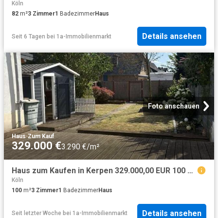
Köln
82
m²
3
Zimmer
1
Badezimmer
Haus
Details ansehen
Seit 6 Tagen
bei
1a-Immobilienmarkt
Foto anschauen
Haus
·
Zum Kauf
329.000 €
3.290 €/m²
Haus zum Kaufen in Kerpen 329.000,00 EUR 100 m²
Köln
100
m²
3
Zimmer
1
Badezimmer
Haus
Details ansehen
Seit letzter Woche
bei
1a-Immobilienmarkt