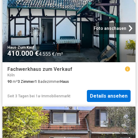
Foto anschauen
Haus
·
Zum Kauf
410.000 €
4.555 €/m²
Fachwerkhaus zum Verkauf
Köln
90
m²
3
Zimmer
1
Badezimmer
Haus
Details ansehen
Seit 3 Tagen
bei
1a-Immobilienmarkt