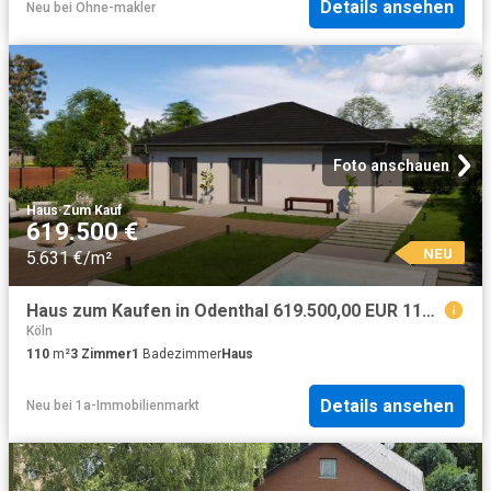
Details ansehen
Neu
bei
Ohne-makler
Foto anschauen
Haus
·
Zum Kauf
619.500 €
NEU
5.631 €/m²
Haus zum Kaufen in Odenthal 619.500,00 EUR 110 m²
Köln
110
m²
3
Zimmer
1
Badezimmer
Haus
Details ansehen
Neu
bei
1a-Immobilienmarkt