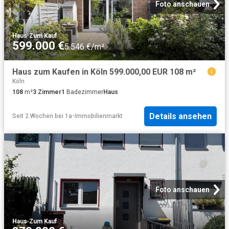
Foto anschauen
Haus
·
Zum Kauf
599.000 €
5.546 €/m²
Haus zum Kaufen in Köln 599.000,00 EUR 108 m²
Köln
108
m²
3
Zimmer
1
Badezimmer
Haus
Details ansehen
Seit 2 Wochen
bei
1a-Immobilienmarkt
Foto anschauen
Haus
·
Zum Kauf