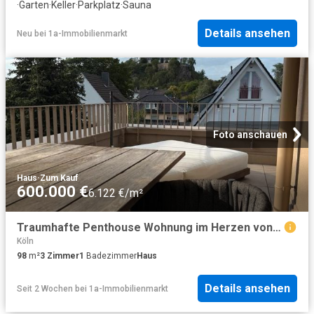
·
Garten
·
Keller
·
Parkplatz
·
Sauna
Details ansehen
Neu
bei
1a-Immobilienmarkt
Foto anschauen
Haus
·
Zum Kauf
600.000 €
6.122 €/m²
Traumhafte Penthouse Wohnung im Herzen von Siegburg
Köln
98
m²
3
Zimmer
1
Badezimmer
Haus
Details ansehen
Seit 2 Wochen
bei
1a-Immobilienmarkt