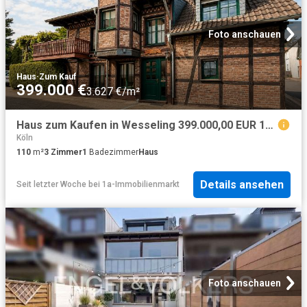
Foto anschauen
Haus
·
Zum Kauf
399.000 €
3.627 €/m²
Haus zum Kaufen in Wesseling 399.000,00 EUR 110 m²
Köln
110
m²
3
Zimmer
1
Badezimmer
Haus
Details ansehen
Seit letzter Woche
bei
1a-Immobilienmarkt
Foto anschauen