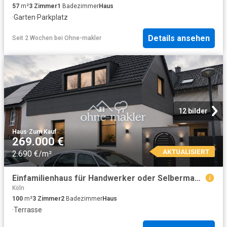
57
m²
3
Zimmer
1
Badezimmer
Haus
·
Garten
·
Parkplatz
Details ansehen
Seit 2 Wochen
bei
Ohne-makler
12 bilder
Haus
·
Zum Kauf
269.000 €
AKTUALISIERT
2.690 €/m²
Einfamilienhaus für Handwerker oder Selbermacher
Köln
100
m²
3
Zimmer
2
Badezimmer
Haus
·
Terrasse