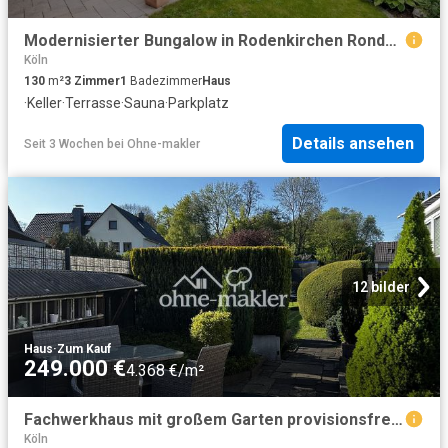
Modernisierter Bungalow in Rodenkirchen Rondorf
Köln
130
m²
3
Zimmer
1
Badezimmer
Haus
·
Keller
·
Terrasse
·
Sauna
·
Parkplatz
Details ansehen
Seit 3 Wochen
bei
Ohne-makler
12 bilder
Haus
·
Zum Kauf
249.000 €
4.368 €/m²
Fachwerkhaus mit großem Garten provisionsfrei und sofort bezugsbereit
Köln