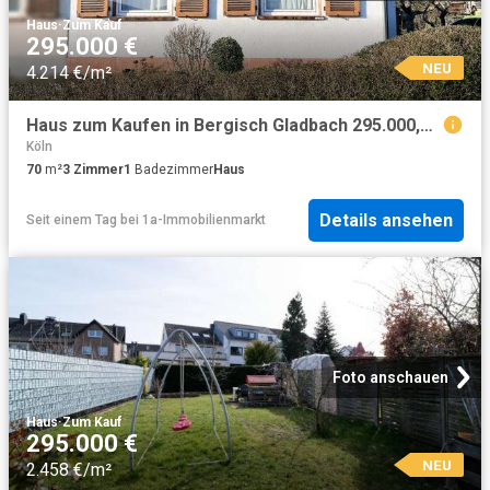
Haus
·
Zum Kauf
295.000 €
NEU
4.214 €/m²
Haus zum Kaufen in Bergisch Gladbach 295.000,00 EUR 70 m²
Köln
70
m²
3
Zimmer
1
Badezimmer
Haus
Details ansehen
Seit einem Tag
bei
1a-Immobilienmarkt
Foto anschauen
Haus
·
Zum Kauf
295.000 €
NEU
2.458 €/m²