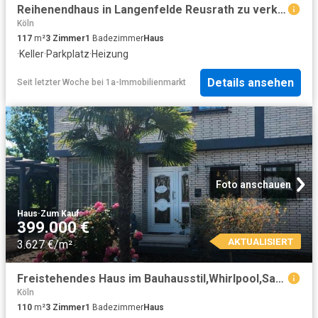
Reihenendhaus in Langenfelde Reusrath zu verkaufen
Köln
117
m²
3
Zimmer
1
Badezimmer
Haus
·
Keller
·
Parkplatz
·
Heizung
Details ansehen
Seit letzter Woche
bei
1a-Immobilienmarkt
Foto anschauen
Haus
·
Zum Kauf
399.000 €
AKTUALISIERT
3.627 €/m²
Freistehendes Haus im Bauhausstil,Whirlpool,Sauna, Garage,Carport
Köln
110
m²
3
Zimmer
1
Badezimmer
Haus