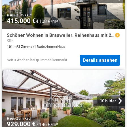
Haus
·
Zum Kauf
415.000 €
4.108 €/m²
Schöner Wohnen in Brauweiler. Reihenhaus mit 2014 neu eingedeckten Dach
Köln
101
m²
3
Zimmer
1
Badezimmer
Haus
Details ansehen
Seit 3 Wochen
bei
rp-immobilienmarkt
10 bilder
Haus
·
Zum Kauf
929.000 €
7.146 €/m²