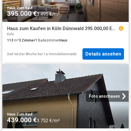
Haus
·
Zum Kauf
395.000 €
3.495 €/m²
Haus zum Kaufen in Köln Dünnwald 395.000,00 EUR 113 m²
Köln
113
m²
3
Zimmer
1
Badezimmer
Haus
Details ansehen
Seit letzter Woche
bei
1a-Immobilienmarkt
Foto anschauen
Haus
·
Zum Kauf
439.000 €
3.752 €/m²