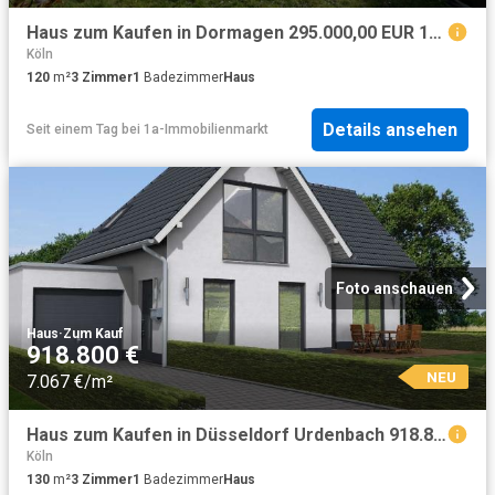
Haus zum Kaufen in Dormagen 295.000,00 EUR 120 m²
Köln
120
m²
3
Zimmer
1
Badezimmer
Haus
Details ansehen
Seit einem Tag
bei
1a-Immobilienmarkt
Foto anschauen
Haus
·
Zum Kauf
918.800 €
NEU
7.067 €/m²
Haus zum Kaufen in Düsseldorf Urdenbach 918.800,00 EUR 130 m²
Köln
130
m²
3
Zimmer
1
Badezimmer
Haus