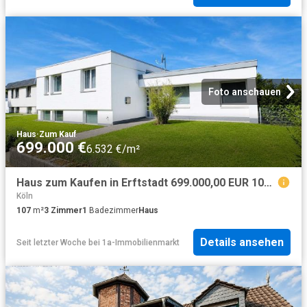
Foto anschauen
Haus
·
Zum Kauf
699.000 €
6.532 €/m²
Haus zum Kaufen in Erftstadt 699.000,00 EUR 107 m²
Köln
107
m²
3
Zimmer
1
Badezimmer
Haus
Details ansehen
Seit letzter Woche
bei
1a-Immobilienmarkt