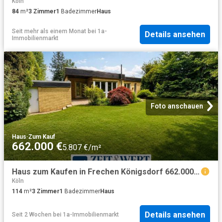
Köln
84
m²
3
Zimmer
1
Badezimmer
Haus
Seit mehr als einem Monat
bei
1a-
Details ansehen
Immobilienmarkt
Foto anschauen
Haus
·
Zum Kauf
662.000 €
5.807 €/m²
Haus zum Kaufen in Frechen Königsdorf 662.000,00 EUR 114 m²
Köln
114
m²
3
Zimmer
1
Badezimmer
Haus
Details ansehen
Seit 2 Wochen
bei
1a-Immobilienmarkt