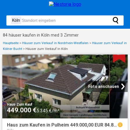
84 häuser kaufen in Köln med 3 Zimmer
Hauptseite
>
Häuser zum Verkauf in Nordrhein-Westfalen
>
Häuser zum Verkauf in
Kölner Bucht
>
Häuser zum Verkauf in Köln
Foto anschauen
Haus
·
Zum Kauf
449.000 €
5.345 €/m²
Haus zum Kaufen in Pulheim 449.000,00 EUR 84.82 m²