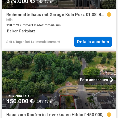
379.000 €
3.445 €/m²
Reihenmittelhaus mit Garage Köln Porz 01.08. Besichtigung!
Köln
110
m²
3
Zimmer
1
Badezimmer
Haus
·
Balkon
·
Parkplatz
Details ansehen
Seit 6 Tagen
bei
1a-Immobilienmarkt
Foto anschauen
Haus
·
Zum Kauf
450.000 €
5.487 €/m²
Haus zum Kaufen in Leverkusen Hitdorf 450.000,00 EUR 82.41 m²