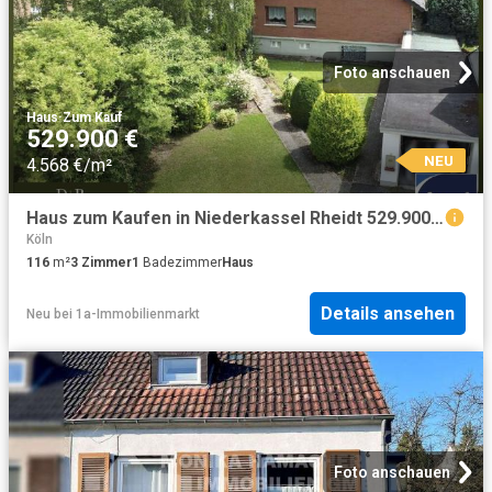
Foto anschauen
Haus
·
Zum Kauf
529.900 €
NEU
4.568 €/m²
Haus zum Kaufen in Niederkassel Rheidt 529.900,00 EUR 116 m²
Köln
116
m²
3
Zimmer
1
Badezimmer
Haus
Details ansehen
Neu
bei
1a-Immobilienmarkt
Foto anschauen