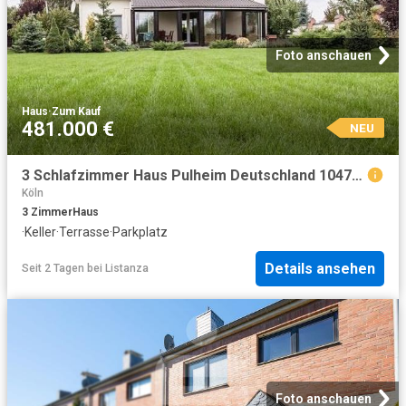
Foto anschauen
Haus
·
Zum Kauf
481.000 €
NEU
3 Schlafzimmer Haus Pulheim Deutschland 104798973
Köln
3
Zimmer
Haus
·
Keller
·
Terrasse
·
Parkplatz
Details ansehen
Seit 2 Tagen
bei
Listanza
Foto anschauen