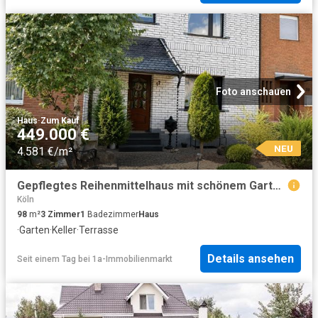
Foto anschauen
Haus
·
Zum Kauf
449.000 €
NEU
4.581 €/m²
Gepflegtes Reihenmittelhaus mit schönem Garten und Terrasse
Köln
98
m²
3
Zimmer
1
Badezimmer
Haus
·
Garten
·
Keller
·
Terrasse
Details ansehen
Seit einem Tag
bei
1a-Immobilienmarkt