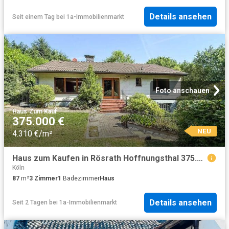
Details ansehen
Seit einem Tag
bei
1a-Immobilienmarkt
Foto anschauen
Haus
·
Zum Kauf
375.000 €
NEU
4.310 €/m²
Haus zum Kaufen in Rösrath Hoffnungsthal 375.000,00 EUR 87.49 m²
Köln
87
m²
3
Zimmer
1
Badezimmer
Haus
Details ansehen
Seit 2 Tagen
bei
1a-Immobilienmarkt