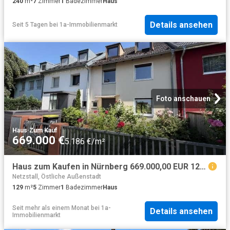
240
m²
7
Zimmer
1
Badezimmer
Haus
Details ansehen
Seit 5 Tagen
bei
1a-Immobilienmarkt
Foto anschauen
Haus
·
Zum Kauf
669.000 €
5.186 €/m²
Haus zum Kaufen in Nürnberg 669.000,00 EUR 129 m²
Netzstall, Östliche Außenstadt
129
m²
5
Zimmer
1
Badezimmer
Haus
Seit mehr als einem Monat
bei
1a-
Details ansehen
Immobilienmarkt