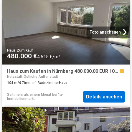
Foto anschauen
Haus
·
Zum Kauf
480.000 €
4.615 €/m²
Haus zum Kaufen in Nürnberg 480.000,00 EUR 104 m²
Netzstall, Östliche Außenstadt
104
m²
4
Zimmer
1
Badezimmer
Haus
Seit mehr als einem Monat
bei
1a-
Details ansehen
Immobilienmarkt