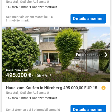
Netzstall, Östliche Außenstadt
143
m²
5
Zimmer
1
Badezimmer
Haus
Seit mehr als einem Monat
bei
1a-
Details ansehen
Immobilienmarkt
Foto anschauen
Haus
·
Zum Kauf
495.000 €
3.256 €/m²
Haus zum Kaufen in Nürnberg 495.000,00 EUR 152.06 m²
Netzstall, Östliche Außenstadt
152
m²
4
Zimmer
1
Badezimmer
Haus
Details ansehen
Seit 2 Wochen
bei
1a-Immobilienmarkt