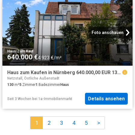
Foto anschauen
Haus
·
Zum Kauf
640.000 €
4.923 €/m²
Haus zum Kaufen in Nürnberg 640.000,00 EUR 130 m²
Netzstall, Östliche Außenstadt
130
m²
5
Zimmer
1
Badezimmer
Haus
Details ansehen
Seit 3 Wochen
bei
1a-Immobilienmarkt
1
2
3
4
5
>