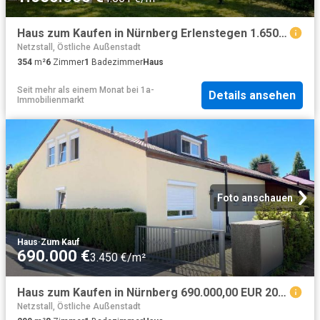
Haus zum Kaufen in Nürnberg Erlenstegen 1.650.000,00 EUR 354 m²
Netzstall, Östliche Außenstadt
354
m²
6
Zimmer
1
Badezimmer
Haus
Seit mehr als einem Monat
bei
1a-
Details ansehen
Immobilienmarkt
Foto anschauen
Haus
·
Zum Kauf
690.000 €
3.450 €/m²
Haus zum Kaufen in Nürnberg 690.000,00 EUR 200 m²
Netzstall, Östliche Außenstadt