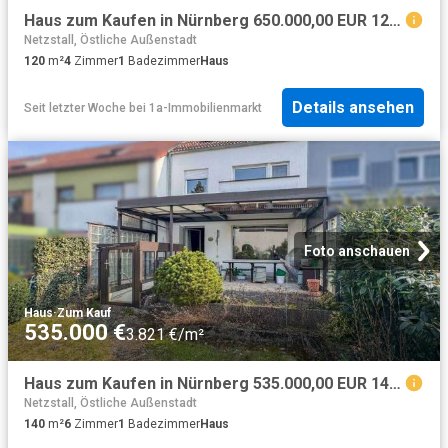
Haus zum Kaufen in Nürnberg 650.000,00 EUR 120 m²
Netzstall, Östliche Außenstadt
120
m²
4
Zimmer
1
Badezimmer
Haus
Details ansehen
Seit letzter Woche
bei
1a-Immobilienmarkt
Foto anschauen
Haus
·
Zum Kauf
535.000 €
3.821 €/m²
Haus zum Kaufen in Nürnberg 535.000,00 EUR 140.12 m²
Netzstall, Östliche Außenstadt
140
m²
6
Zimmer
1
Badezimmer
Haus