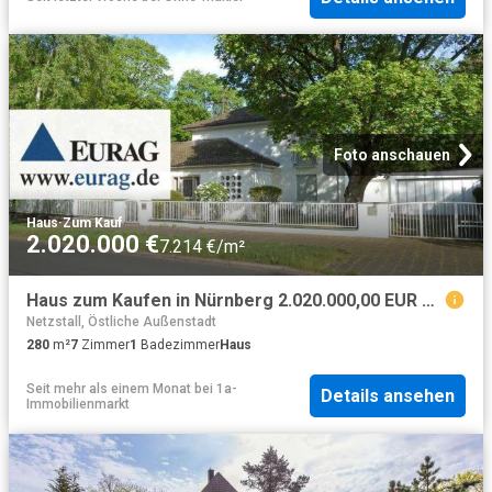
Foto anschauen
Haus
·
Zum Kauf
2.020.000 €
7.214 €/m²
Haus zum Kaufen in Nürnberg 2.020.000,00 EUR 280 m²
Netzstall, Östliche Außenstadt
280
m²
7
Zimmer
1
Badezimmer
Haus
Seit mehr als einem Monat
bei
1a-
Details ansehen
Immobilienmarkt