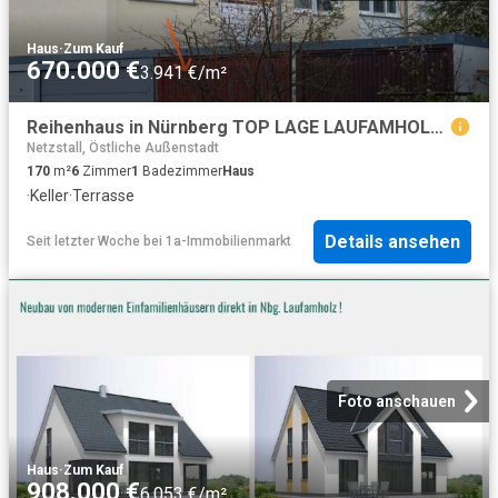
Haus
·
Zum Kauf
670.000 €
3.941 €/m²
Reihenhaus in Nürnberg TOP LAGE LAUFAMHOLZ: LAUFEND UND UMFANGREI
Netzstall, Östliche Außenstadt
170
m²
6
Zimmer
1
Badezimmer
Haus
·
Keller
·
Terrasse
Details ansehen
Seit letzter Woche
bei
1a-Immobilienmarkt
Foto anschauen
Haus
·
Zum Kauf
908.000 €
6.053 €/m²