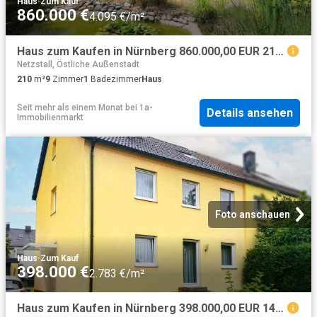
Haus
·
Zum Kauf
860.000 €
4.095 €/m²
Haus zum Kaufen in Nürnberg 860.000,00 EUR 210 m²
Netzstall, Östliche Außenstadt
210
m²
9
Zimmer
1
Badezimmer
Haus
Seit mehr als einem Monat
bei
1a-
Details ansehen
Immobilienmarkt
Foto anschauen
Haus
·
Zum Kauf
398.000 €
2.783 €/m²
Haus zum Kaufen in Nürnberg 398.000,00 EUR 143.25 m²