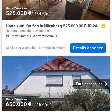
Haus
·
Zum Kauf
525.000 €
2.134 €/m²
Haus zum Kaufen in Nürnberg 525.000,00 EUR 246.81 m²
Netzstall, Östliche Außenstadt
246
m²
9
Zimmer
1
Badezimmer
Haus
Details ansehen
Seit letzter Woche
bei
1a-Immobilienmarkt
Foto anschauen
Haus
·
Zum Kauf
650.000 €
5.416 €/m²