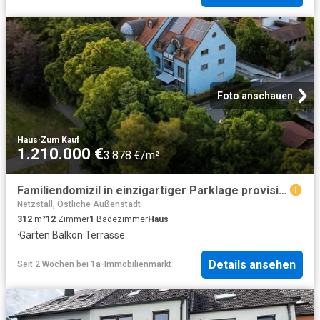
Foto anschauen
Haus
·
Zum Kauf
1.210.000 €
3.878 €/m²
Familiendomizil in einzigartiger Parklage provisionsfrei
Netzstall, Östliche Außenstadt
312
m²
12
Zimmer
1
Badezimmer
Haus
·
Garten
·
Balkon
·
Terrasse
Details ansehen
Seit 2 Wochen
bei
1a-Immobilienmarkt