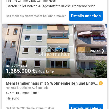
144
m²
6
Zimmer
2
Badezimmer
Haus
·
Garten
·
Keller
·
Balkon
·
Ausgestattete Küche
·
Trockenbereich
Details ansehen
Seit mehr als einem Monat
bei
Ohne-makler
3 bilder
Haus
·
Zum Kauf
1.385.000 €
3.402 €/m²
Mehrfamilienhaus mit 5 Wohneinheiten und Entwicklungspotenzial in Nürnberg Mögeldorf
Netzstall, Östliche Außenstadt
407
m²
18
Zimmer
Haus
·
Heizung
Details ansehen
Seit letzter Woche
bei
Ohne-makler