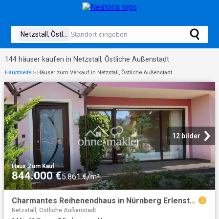
144 häuser kaufen in Netzstall, Östliche Außenstadt
Hauptseite
>
Häuser zum Verkauf in Netzstall, Östliche Außenstadt
12 bilder
Haus
·
Zum Kauf
844.000 €
5.861 €/m²
Charmantes Reihenendhaus in Nürnberg Erlenstegen
Netzstall, Östliche Außenstadt