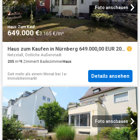
Foto anschauen
Haus
·
Zum Kauf
649.000 €
3.165 €/m²
Haus zum Kaufen in Nürnberg 649.000,00 EUR 205 m²
Netzstall, Östliche Außenstadt
205
m²
9
Zimmer
1
Badezimmer
Haus
Seit mehr als einem Monat
bei
1a-
Details ansehen
Immobilienmarkt
Foto anschauen