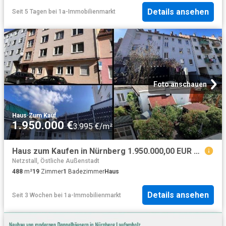
Details ansehen
Seit 5 Tagen
bei
1a-Immobilienmarkt
Foto anschauen
Haus
·
Zum Kauf
1.950.000 €
3.995 €/m²
Haus zum Kaufen in Nürnberg 1.950.000,00 EUR 488.57 m²
Netzstall, Östliche Außenstadt
488
m²
19
Zimmer
1
Badezimmer
Haus
Details ansehen
Seit 3 Wochen
bei
1a-Immobilienmarkt