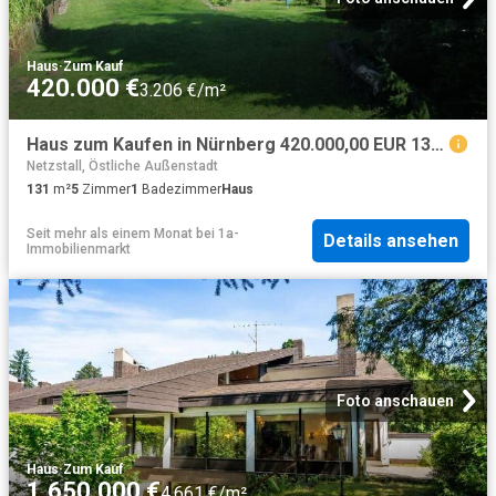
Haus
·
Zum Kauf
420.000 €
3.206 €/m²
Haus zum Kaufen in Nürnberg 420.000,00 EUR 131 m²
Netzstall, Östliche Außenstadt
131
m²
5
Zimmer
1
Badezimmer
Haus
Seit mehr als einem Monat
bei
1a-
Details ansehen
Immobilienmarkt
Foto anschauen
Haus
·
Zum Kauf
1.650.000 €
4.661 €/m²