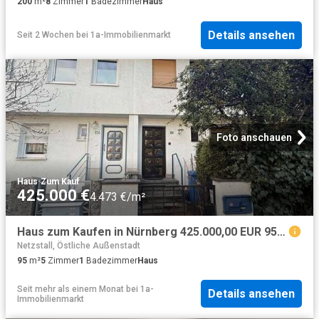
200
m²
8
Zimmer
1
Badezimmer
Haus
Details ansehen
Seit 2 Wochen
bei
1a-Immobilienmarkt
Foto anschauen
Haus
·
Zum Kauf
425.000 €
4.473 €/m²
Haus zum Kaufen in Nürnberg 425.000,00 EUR 95 m²
Netzstall, Östliche Außenstadt
95
m²
5
Zimmer
1
Badezimmer
Haus
Seit mehr als einem Monat
bei
1a-
Details ansehen
Immobilienmarkt