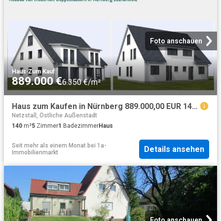
Foto anschauen
Haus
·
Zum Kauf
889.000 €
6.350 €/m²
Haus zum Kaufen in Nürnberg 889.000,00 EUR 140 m²
Netzstall, Östliche Außenstadt
140
m²
5
Zimmer
1
Badezimmer
Haus
Seit mehr als einem Monat
bei
1a-
Details ansehen
Immobilienmarkt
Foto anschauen