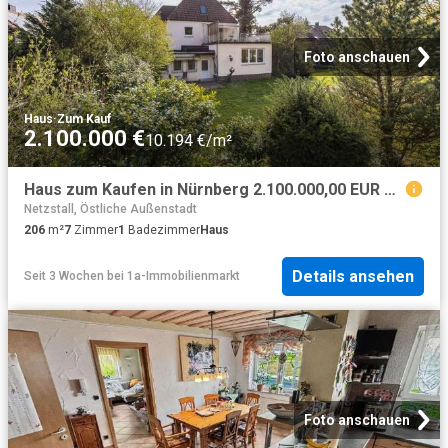
Foto anschauen
Haus
·
Zum Kauf
2.100.000 €
10.194 €/m²
Haus zum Kaufen in Nürnberg 2.100.000,00 EUR 206 m²
Netzstall, Östliche Außenstadt
206
m²
7
Zimmer
1
Badezimmer
Haus
Details ansehen
Seit 3 Wochen
bei
1a-Immobilienmarkt
Foto anschauen