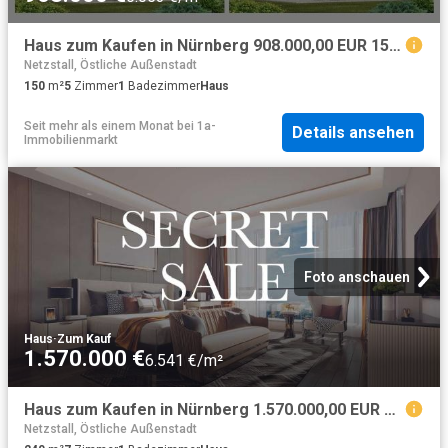
Haus zum Kaufen in Nürnberg 908.000,00 EUR 150 m²
Netzstall, Östliche Außenstadt
150
m²
5
Zimmer
1
Badezimmer
Haus
Seit mehr als einem Monat
bei
1a-
Details ansehen
Immobilienmarkt
Foto anschauen
Haus
·
Zum Kauf
1.570.000 €
6.541 €/m²
Haus zum Kaufen in Nürnberg 1.570.000,00 EUR 240 m²
Netzstall, Östliche Außenstadt