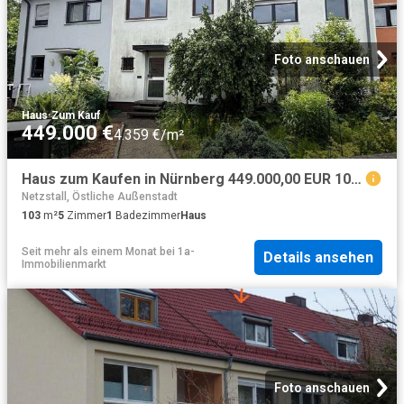
Foto anschauen
Haus
·
Zum Kauf
449.000 €
4.359 €/m²
Haus zum Kaufen in Nürnberg 449.000,00 EUR 103 m²
Netzstall, Östliche Außenstadt
103
m²
5
Zimmer
1
Badezimmer
Haus
Seit mehr als einem Monat
bei
1a-
Details ansehen
Immobilienmarkt
Foto anschauen