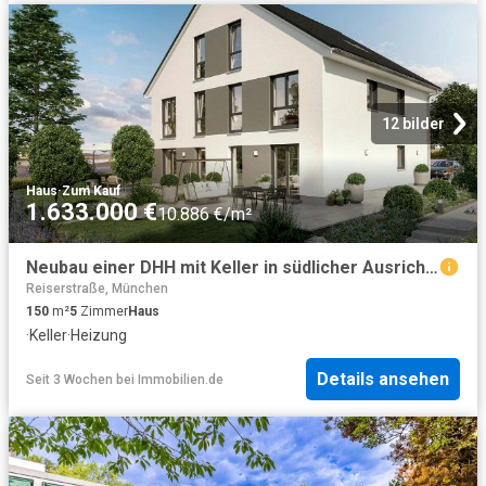
12 bilder
Haus
·
Zum Kauf
1.633.000 €
10.886 €/m²
Neubau einer DHH mit Keller in südlicher Ausrichtung in ruhiger Toplage in Bogenhausen Denning
Reiserstraße, München
150
m²
5
Zimmer
Haus
·
Keller
·
Heizung
Details ansehen
Seit 3 Wochen
bei
Immobilien.de