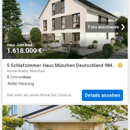
Foto anschauen
Haus
·
Zum Kauf
1.618.000 €
5 Schlafzimmer Haus München Deutschland 98464479
Reiserstraße, München
5
Zimmer
Haus
·
Keller
·
Heizung
Details ansehen
Seit mehr als einem Monat
bei
Listanza