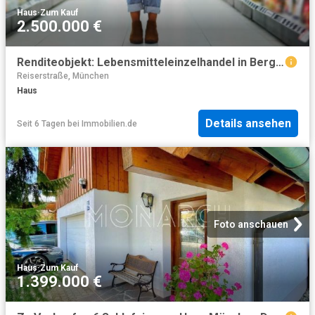
Haus
·
Zum Kauf
2.500.000 €
Renditeobjekt: Lebensmitteleinzelhandel in Berg am Laim mit Top Mieter provisionsfrei
Reiserstraße, München
Haus
Details ansehen
Seit 6 Tagen
bei
Immobilien.de
Foto anschauen
Haus
·
Zum Kauf
1.399.000 €