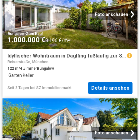
Foto anschauen
Bungalow
·
Zum Kauf
1.000.000 €
8.196 €/m²
Idyllischer Wohntraum in Daglfing fußläufig zur S Bahn: Lichtdurchfluteter Bungalow mit wundervollem Garten, Lichthof & Hobbybereich im Untergeschoss
Reiserstraße, München
122
m²
4
Zimmer
Bungalow
·
Garten
·
Keller
Details ansehen
Seit 3 Tagen
bei
SZ Immobilienmarkt
Foto anschauen