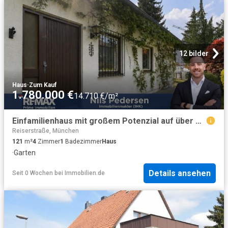
12 bilder
Haus
·
Zum Kauf
1.780.000 €
14.710 €/m²
Einfamilienhaus mit großem Potenzial auf über 1.000 m² Grundstück in Waldperlach
Reiserstraße, München
121
m²
4
Zimmer
1
Badezimmer
Haus
·
Garten
Details ansehen
Seit 0 Wochen
bei
Immobilien.de