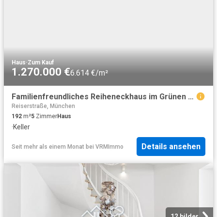
Haus
·
Zum Kauf
1.270.000 €
6.614 €/m²
Familienfreundliches Reiheneckhaus im Grünen mit großzügigem Grundstück in Bogenhausen
Reiserstraße, München
192
m²
5
Zimmer
Haus
·
Keller
Details ansehen
Seit mehr als einem Monat
bei
VRMImmo
12 bilder