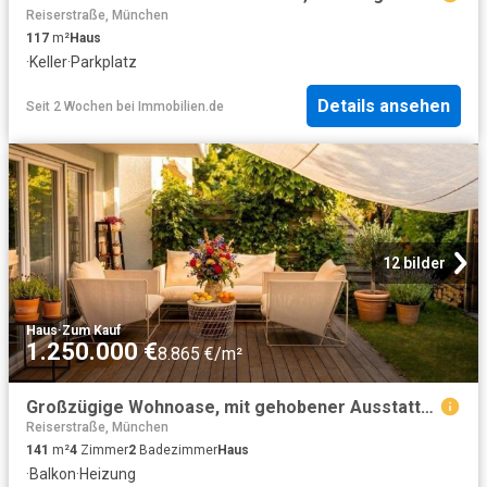
Reiserstraße, München
117
m²
Haus
·
Keller
·
Parkplatz
Details ansehen
Seit 2 Wochen
bei
Immobilien.de
12 bilder
Haus
·
Zum Kauf
1.250.000 €
8.865 €/m²
Großzügige Wohnoase, mit gehobener Ausstattung in Bestlage!
Reiserstraße, München
141
m²
4
Zimmer
2
Badezimmer
Haus
·
Balkon
·
Heizung