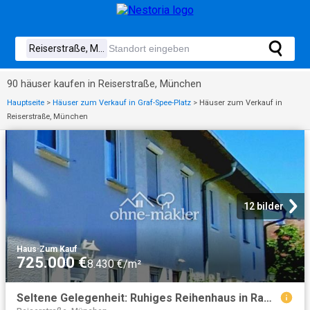
90 häuser kaufen in Reiserstraße, München
Hauptseite
>
Häuser zum Verkauf in Graf-Spee-Platz
>
Häuser zum Verkauf in
Reiserstraße, München
12 bilder
Haus
·
Zum Kauf
725.000 €
8.430 €/m²
Seltene Gelegenheit: Ruhiges Reihenhaus in Ramersdorf. Provisionsfrei, grün & top angebunden