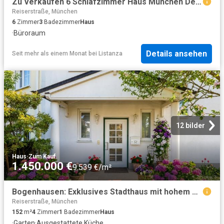
Zu Verkaufen 6 Schlafzimmer Haus München Deutschland DS95086105
Reiserstraße, München
6
Zimmer
3
Badezimmer
Haus
·
Büroraum
Details ansehen
Seit mehr als einem Monat
bei
Listanza
12 bilder
Haus
·
Zum Kauf
1.450.000 €
9.539 €/m²
Bogenhausen: Exklusives Stadthaus mit hohem Freizeitwert
Reiserstraße, München
152
m²
4
Zimmer
1
Badezimmer
Haus
·
Garten
·
Ausgestattete Küche