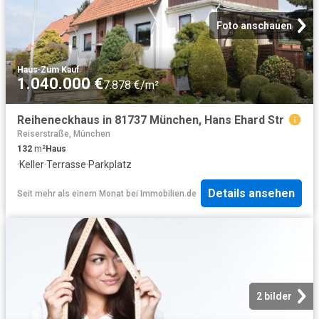
Foto anschauen
Haus
·
Zum Kauf
1.040.000 €
7.878 €/m²
Reiheneckhaus in 81737 München, Hans Ehard Str
Reiserstraße, München
132
m²
Haus
·
Keller
·
Terrasse
·
Parkplatz
Details ansehen
Seit mehr als einem Monat
bei
Immobilien.de
2 bilder