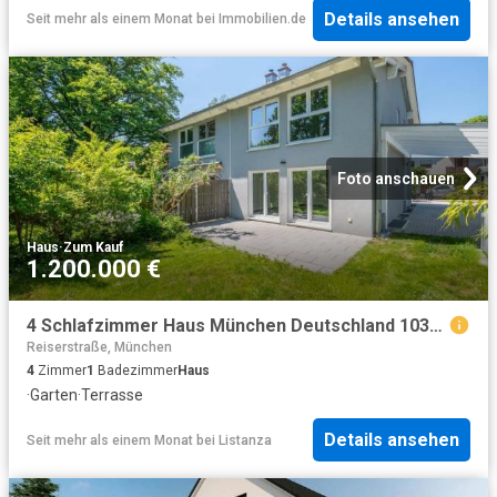
Details ansehen
Seit mehr als einem Monat
bei
Immobilien.de
Foto anschauen
Haus
·
Zum Kauf
1.200.000 €
4 Schlafzimmer Haus München Deutschland 103841090
Reiserstraße, München
4
Zimmer
1
Badezimmer
Haus
·
Garten
·
Terrasse
Details ansehen
Seit mehr als einem Monat
bei
Listanza