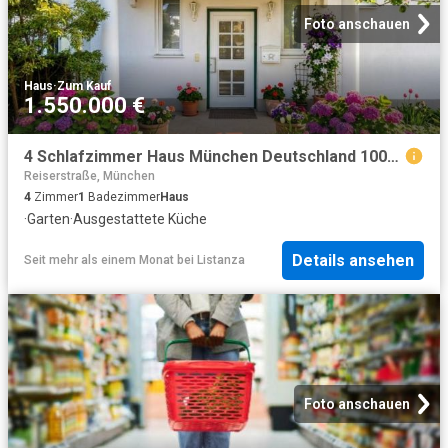
Foto anschauen
Haus
·
Zum Kauf
1.550.000 €
4 Schlafzimmer Haus München Deutschland 100450274
Reiserstraße, München
4
Zimmer
1
Badezimmer
Haus
·
Garten
·
Ausgestattete Küche
Details ansehen
Seit mehr als einem Monat
bei
Listanza
Foto anschauen