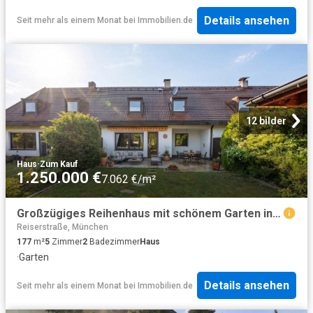
Details ansehen
Seit mehr als einem Monat
bei
Immobilien.de
12 bilder
Haus
·
Zum Kauf
1.250.000 €
7.062 €/m²
Großzügiges Reihenhaus mit schönem Garten in ruhiger Umgebung
Reiserstraße, München
177
m²
5
Zimmer
2
Badezimmer
Haus
·
Garten
Details ansehen
Seit mehr als einem Monat
bei
Immobilien.de