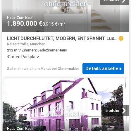
Haus
·
Zum Kauf
1.890.000 €
8.915 €/m²
LICHTDURCHFLUTET, MODERN, ENTSPANNT Luxuriöse Doppelhaushälfte Energieeffizienz A
Reiserstraße, München
212
m²
7
Zimmer
2
Badezimmer
Haus
·
Garten
·
Parkplatz
Details ansehen
Seit mehr als einem Monat
bei
Ohne-makler
5 bilder
Haus
·
Zum Kauf