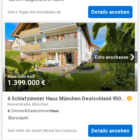
Details ansehen
Seit 6 Tagen
bei
Immobilien.de
Foto anschauen
Haus
·
Zum Kauf
1.399.000 €
6 Schlafzimmer Haus München Deutschland 95086105
Reiserstraße, München
6
Zimmer
3
Badezimmer
Haus
·
Büroraum
Details ansehen
Seit mehr als einem Monat
bei
Listanza