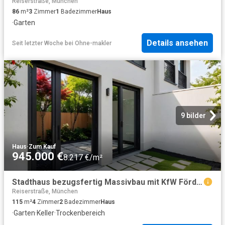
Reiserstraße, München
86
m²
3
Zimmer
1
Badezimmer
Haus
·
Garten
Details ansehen
Seit letzter Woche
bei
Ohne-makler
9 bilder
Haus
·
Zum Kauf
945.000 €
8.217 €/m²
Stadthaus bezugsfertig Massivbau mit KfW Förderung, ruhige Lage, ohne Garten
Reiserstraße, München
115
m²
4
Zimmer
2
Badezimmer
Haus
·
Garten
·
Keller
·
Trockenbereich