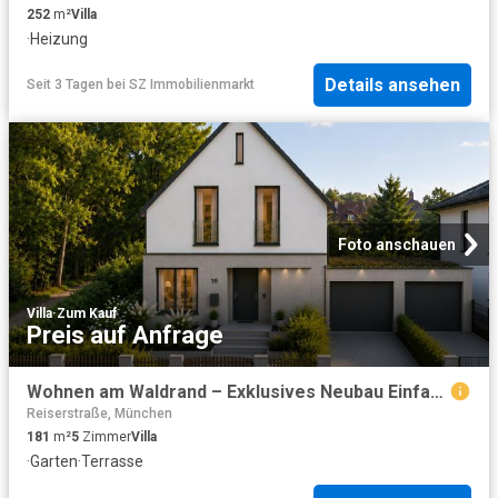
252
m²
Villa
·
Heizung
Details ansehen
Seit 3 Tagen
bei
SZ Immobilienmarkt
Foto anschauen
Villa
·
Zum Kauf
Preis auf Anfrage
Wohnen am Waldrand – Exklusives Neubau Einfamilienhaus in Münchens begehrtester Naturlage
Reiserstraße, München
181
m²
5
Zimmer
Villa
·
Garten
·
Terrasse