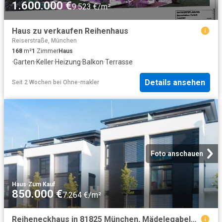
1.600.000 €
9.523 €/m²
Haus zu verkaufen Reihenhaus
Reiserstraße, München
168
m²
1
Zimmer
Haus
·
Garten
·
Keller
·
Heizung
·
Balkon
·
Terrasse
Details ansehen
Seit 2 Wochen
bei
Ohne-makler
Foto anschauen
Haus
·
Zum Kauf
850.000 €
7.264 €/m²
Reiheneckhaus in 81825 München, Mädelegabelstr