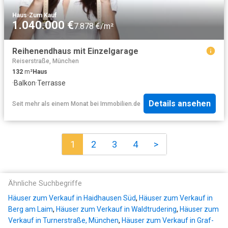
Haus
·
Zum Kauf
1.040.000 €
7.878 €/m²
Reihenendhaus mit Einzelgarage
Reiserstraße, München
132
m²
Haus
·
Balkon
·
Terrasse
Details ansehen
Seit mehr als einem Monat
bei
Immobilien.de
1
2
3
4
>
Ähnliche Suchbegriffe
Häuser zum Verkauf in Haidhausen Süd
,
Häuser zum Verkauf in
Berg am Laim
,
Häuser zum Verkauf in Waldtrudering
,
Häuser zum
Verkauf in Turnerstraße, München
,
Häuser zum Verkauf in Graf-