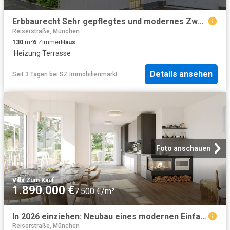
Erbbaurecht Sehr gepflegtes und modernes Zweifamilienhaus
Reiserstraße, München
130
m²
6
Zimmer
Haus
·
Heizung
·
Terrasse
Details ansehen
Seit 3 Tagen
bei
SZ Immobilienmarkt
Foto anschauen
Villa
·
Zum Kauf
1.890.000 €
7.500 €/m²
In 2026 einziehen: Neubau eines modernen Einfamilienhauses in ruhiger Umgebung!
Reiserstraße, München