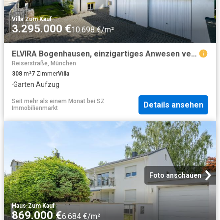
Villa
·
Zum Kauf
3.295.000 €
10.698 €/m²
ELVIRA Bogenhausen, einzigartiges Anwesen vereint barrierefreies Wohnen mit Aufzug, großzügigen Garten und vielseitige Nutzungsmöglichkeiten
Reiserstraße, München
308
m²
7
Zimmer
Villa
·
Garten
·
Aufzug
Seit mehr als einem Monat
bei
SZ
Details ansehen
Immobilienmarkt
Foto anschauen
Haus
·
Zum Kauf
869.000 €
6.684 €/m²