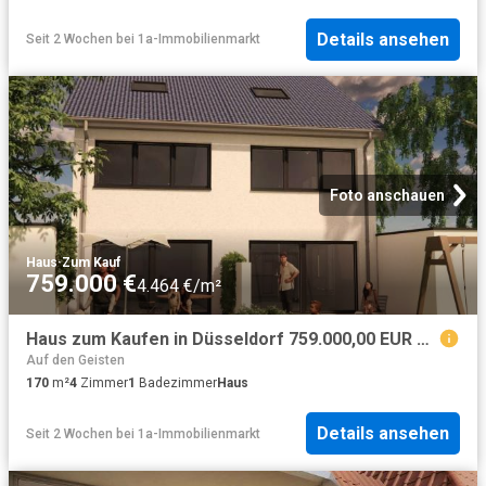
Details ansehen
Seit 2 Wochen
bei
1a-Immobilienmarkt
Foto anschauen
Haus
·
Zum Kauf
759.000 €
4.464 €/m²
Haus zum Kaufen in Düsseldorf 759.000,00 EUR 170 m²
Auf den Geisten
170
m²
4
Zimmer
1
Badezimmer
Haus
Details ansehen
Seit 2 Wochen
bei
1a-Immobilienmarkt