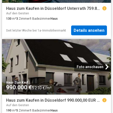
Haus zum Kaufen in Düsseldorf Unterrath 759.850,00 EUR 130 m²
Auf den Geisten
130
m²
3
Zimmer
1
Badezimmer
Haus
Details ansehen
Seit letzter Woche
bei
1a-Immobilienmarkt
Foto anschauen
Haus
·
Zum Kauf
990.000 €
5.210 €/m²
Haus zum Kaufen in Düsseldorf 990.000,00 EUR 190 m²
Auf den Geisten
190
m²
5
Zimmer
1
Badezimmer
Haus