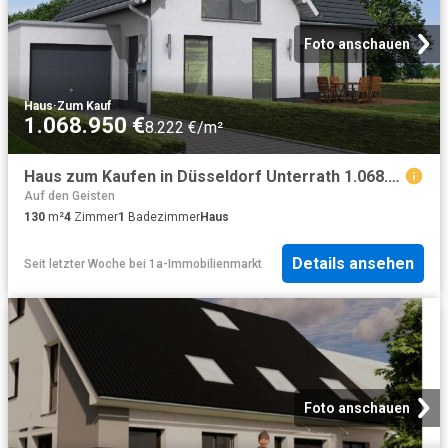
Foto anschauen
Haus
·
Zum Kauf
1.068.950 €
8.222 €/m²
Haus zum Kaufen in Düsseldorf Unterrath 1.068.950,00 EUR 130 m²
Auf den Geisten
130
m²
4
Zimmer
1
Badezimmer
Haus
Details ansehen
Seit letzter Woche
bei
1a-Immobilienmarkt
Foto anschauen