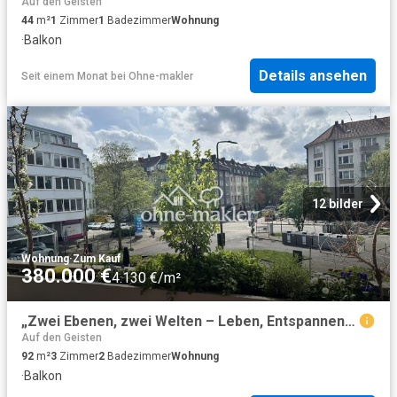
Auf den Geisten
44
m²
1
Zimmer
1
Badezimmer
Wohnung
·
Balkon
Details ansehen
Seit einem Monat
bei
Ohne-makler
12 bilder
Wohnung
·
Zum Kauf
380.000 €
4.130 €/m²
„Zwei Ebenen, zwei Welten – Leben, Entspannen und Arbeiten perfekt getrennt“ Provisionfrei
Auf den Geisten
92
m²
3
Zimmer
2
Badezimmer
Wohnung
·
Balkon