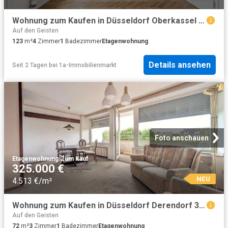
Wohnung zum Kaufen in Düsseldorf Oberkassel 1.838.000,00 EUR 123 m²
Auf den Geisten
123
m²
4
Zimmer
1
Badezimmer
Etagenwohnung
Details ansehen
Seit 2 Tagen
bei
1a-Immobilienmarkt
Foto anschauen
Etagenwohnung
·
Zum Kauf
325.000 €
NEU
4.513 €/m²
Wohnung zum Kaufen in Düsseldorf Derendorf 325.000,00 EUR 72.05 m²
Auf den Geisten
72
m²
3
Zimmer
1
Badezimmer
Etagenwohnung