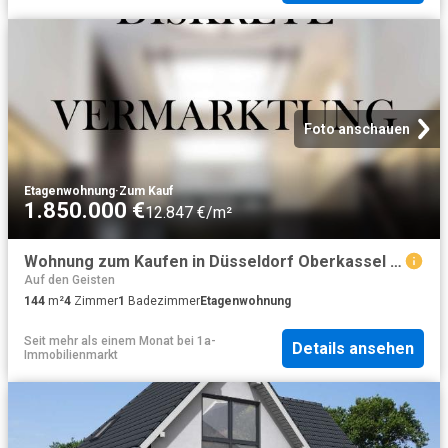
Foto anschauen
Etagenwohnung
·
Zum Kauf
1.850.000 €
12.847 €/m²
Wohnung zum Kaufen in Düsseldorf Oberkassel 1.850.000,00 EUR 144 m²
Auf den Geisten
144
m²
4
Zimmer
1
Badezimmer
Etagenwohnung
Seit mehr als einem Monat
bei
1a-
Details ansehen
Immobilienmarkt