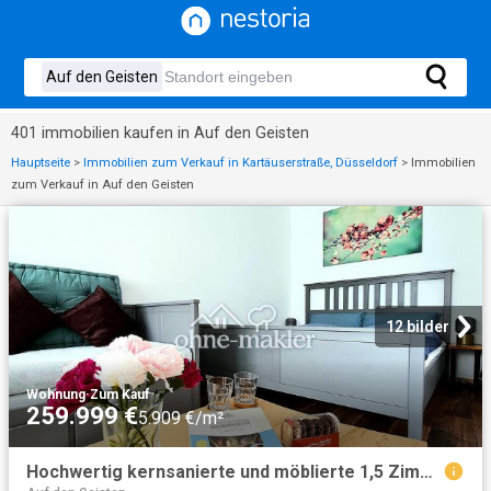
401 immobilien kaufen in Auf den Geisten
Hauptseite
>
Immobilien zum Verkauf in Kartäuserstraße, Düsseldorf
>
Immobilien
zum Verkauf in Auf den Geisten
12 bilder
Wohnung
·
Zum Kauf
259.999 €
5.909 €/m²
Hochwertig kernsanierte und möblierte 1,5 Zimmer Whg, schlüsselfertig mit Balkon und Küche Derendorf