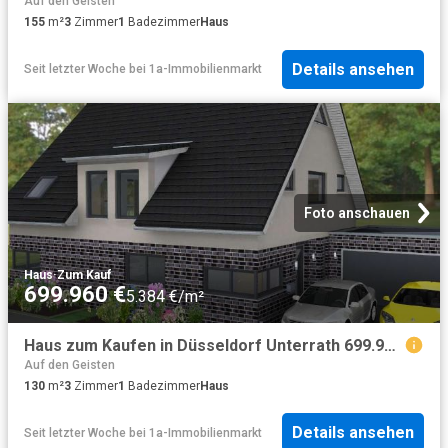
Auf den Geisten
155
m²
3
Zimmer
1
Badezimmer
Haus
Details ansehen
Seit letzter Woche
bei
1a-Immobilienmarkt
Foto anschauen
Haus
·
Zum Kauf
699.960 €
5.384 €/m²
Haus zum Kaufen in Düsseldorf Unterrath 699.960,00 EUR 130 m²
Auf den Geisten
130
m²
3
Zimmer
1
Badezimmer
Haus
Details ansehen
Seit letzter Woche
bei
1a-Immobilienmarkt