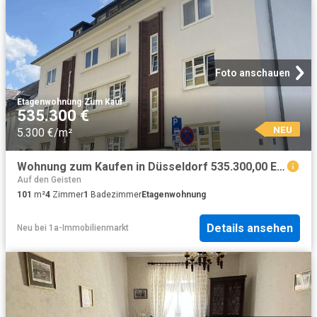
Foto anschauen
Etagenwohnung
·
Zum Kauf
535.300 €
NEU
5.300 €/m²
Wohnung zum Kaufen in Düsseldorf 535.300,00 EUR 101 m²
Auf den Geisten
101
m²
4
Zimmer
1
Badezimmer
Etagenwohnung
Details ansehen
Neu
bei
1a-Immobilienmarkt