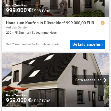
Haus
·
Zum Kauf
999.000 €
4.995 €/m²
Haus zum Kaufen in Düsseldorf 999.000,00 EUR 200 m²
Auf den Geisten
200
m²
5
Zimmer
1
Badezimmer
Haus
Details ansehen
Seit 2 Wochen
bei
1a-Immobilienmarkt
Foto anschauen
Haus
·
Zum Kauf
959.000 €
5.047 €/m²