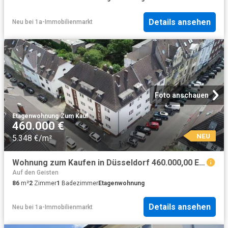
Details ansehen
Neu
bei
1a-Immobilienmarkt
Foto anschauen
Etagenwohnung
·
Zum Kauf
460.000 €
NEU
5.348 €/m²
Wohnung zum Kaufen in Düsseldorf 460.000,00 EUR 86 m²
Auf den Geisten
86
m²
2
Zimmer
1
Badezimmer
Etagenwohnung
Details ansehen
Neu
bei
1a-Immobilienmarkt