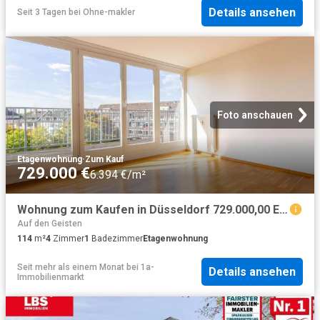
Details ansehen
Seit 3 Tagen
bei
Ohne-makler
Foto anschauen
Etagenwohnung
·
Zum Kauf
729.000 €
6.394 €/m²
Wohnung zum Kaufen in Düsseldorf 729.000,00 EUR 114 m²
Auf den Geisten
114
m²
4
Zimmer
1
Badezimmer
Etagenwohnung
Seit mehr als einem Monat
bei
1a-
Details ansehen
Immobilienmarkt