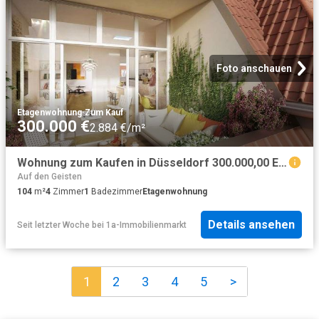
Foto anschauen
Etagenwohnung
·
Zum Kauf
300.000 €
2.884 €/m²
Wohnung zum Kaufen in Düsseldorf 300.000,00 EUR 104 m²
Auf den Geisten
104
m²
4
Zimmer
1
Badezimmer
Etagenwohnung
Details ansehen
Seit letzter Woche
bei
1a-Immobilienmarkt
1
2
3
4
5
>