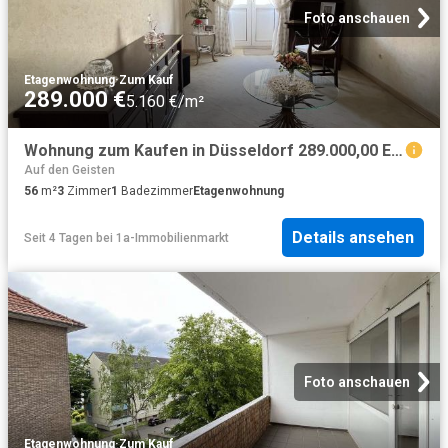
Foto anschauen
Etagenwohnung
·
Zum Kauf
289.000 €
5.160 €/m²
Wohnung zum Kaufen in Düsseldorf 289.000,00 EUR 56.36 m²
Auf den Geisten
56
m²
3
Zimmer
1
Badezimmer
Etagenwohnung
Details ansehen
Seit 4 Tagen
bei
1a-Immobilienmarkt
Foto anschauen
Etagenwohnung
·
Zum Kauf