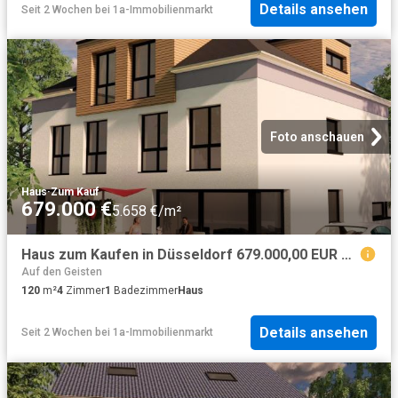
Details ansehen
Seit 2 Wochen
bei
1a-Immobilienmarkt
Foto anschauen
Haus
·
Zum Kauf
679.000 €
5.658 €/m²
Haus zum Kaufen in Düsseldorf 679.000,00 EUR 120 m²
Auf den Geisten
120
m²
4
Zimmer
1
Badezimmer
Haus
Details ansehen
Seit 2 Wochen
bei
1a-Immobilienmarkt