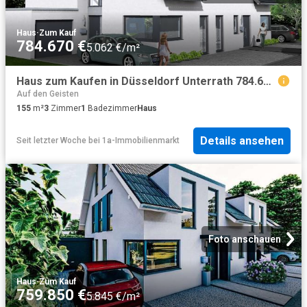
Haus
·
Zum Kauf
784.670 €
5.062 €/m²
Haus zum Kaufen in Düsseldorf Unterrath 784.670,00 EUR 155 m²
Auf den Geisten
155
m²
3
Zimmer
1
Badezimmer
Haus
Details ansehen
Seit letzter Woche
bei
1a-Immobilienmarkt
Foto anschauen
Haus
·
Zum Kauf
759.850 €
5.845 €/m²