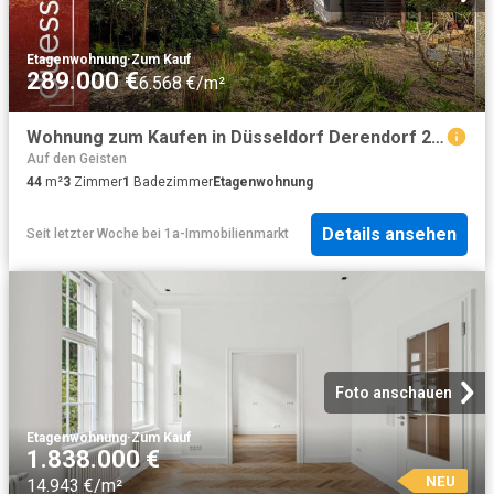
Etagenwohnung
·
Zum Kauf
289.000 €
6.568 €/m²
Wohnung zum Kaufen in Düsseldorf Derendorf 289.000,00 EUR 44 m²
Auf den Geisten
44
m²
3
Zimmer
1
Badezimmer
Etagenwohnung
Details ansehen
Seit letzter Woche
bei
1a-Immobilienmarkt
Foto anschauen
Etagenwohnung
·
Zum Kauf
1.838.000 €
NEU
14.943 €/m²