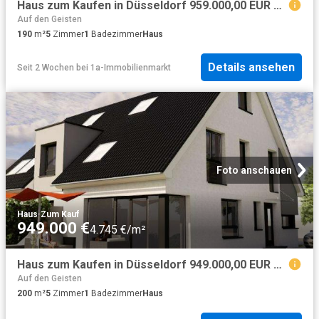
Haus zum Kaufen in Düsseldorf 959.000,00 EUR 190 m²
Auf den Geisten
190
m²
5
Zimmer
1
Badezimmer
Haus
Details ansehen
Seit 2 Wochen
bei
1a-Immobilienmarkt
Foto anschauen
Haus
·
Zum Kauf
949.000 €
4.745 €/m²
Haus zum Kaufen in Düsseldorf 949.000,00 EUR 200 m²
Auf den Geisten
200
m²
5
Zimmer
1
Badezimmer
Haus