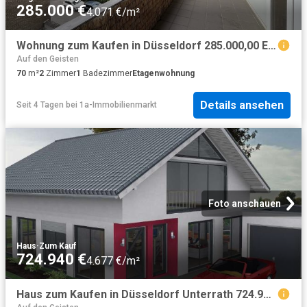
285.000 €
4.071 €/m²
Wohnung zum Kaufen in Düsseldorf 285.000,00 EUR 70.64 m²
Auf den Geisten
70
m²
2
Zimmer
1
Badezimmer
Etagenwohnung
Details ansehen
Seit 4 Tagen
bei
1a-Immobilienmarkt
Foto anschauen
Haus
·
Zum Kauf
724.940 €
4.677 €/m²
Haus zum Kaufen in Düsseldorf Unterrath 724.940,00 EUR 155 m²