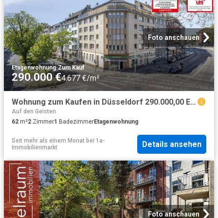
Foto anschauen
Etagenwohnung
·
Zum Kauf
290.000 €
4.677 €/m²
Wohnung zum Kaufen in Düsseldorf 290.000,00 EUR 62 m²
Auf den Geisten
62
m²
2
Zimmer
1
Badezimmer
Etagenwohnung
Seit mehr als einem Monat
bei
1a-
Details ansehen
Immobilienmarkt
Foto anschauen