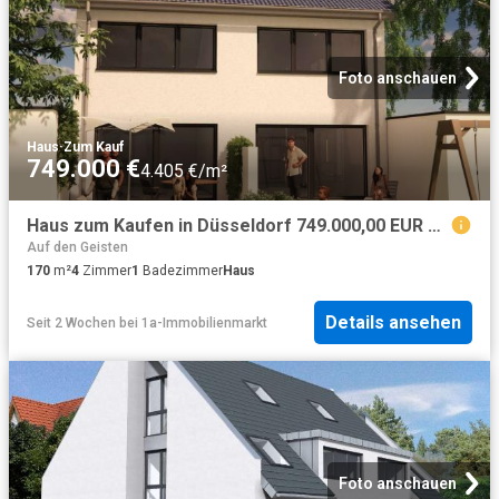
Foto anschauen
Haus
·
Zum Kauf
749.000 €
4.405 €/m²
Haus zum Kaufen in Düsseldorf 749.000,00 EUR 170 m²
Auf den Geisten
170
m²
4
Zimmer
1
Badezimmer
Haus
Details ansehen
Seit 2 Wochen
bei
1a-Immobilienmarkt
Foto anschauen