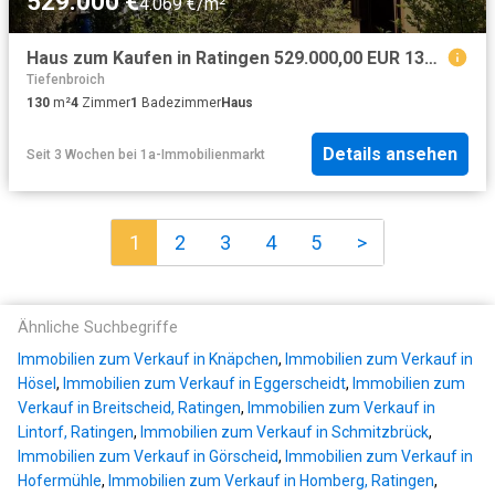
529.000 €
4.069 €/m²
Haus zum Kaufen in Ratingen 529.000,00 EUR 130 m²
Tiefenbroich
130
m²
4
Zimmer
1
Badezimmer
Haus
Details ansehen
Seit 3 Wochen
bei
1a-Immobilienmarkt
1
2
3
4
5
>
Ähnliche Suchbegriffe
Immobilien zum Verkauf in Knäpchen
,
Immobilien zum Verkauf in
Hösel
,
Immobilien zum Verkauf in Eggerscheidt
,
Immobilien zum
Verkauf in Breitscheid, Ratingen
,
Immobilien zum Verkauf in
Lintorf, Ratingen
,
Immobilien zum Verkauf in Schmitzbrück
,
Immobilien zum Verkauf in Görscheid
,
Immobilien zum Verkauf in
Hofermühle
,
Immobilien zum Verkauf in Homberg, Ratingen
,