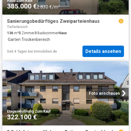
Haus
·
Zum Kauf
385.000 €
2.830 €/m²
Sanierungsbedürftiges Zweiparteienhaus
Tiefenbroich
136
m²
5
Zimmer
3
Badezimmer
Haus
·
Garten
·
Trockenbereich
Details ansehen
Seit 4 Tagen
bei
Immobilien.de
Foto anschauen
Etagenwohnung
·
Zum Kauf
322.100 €