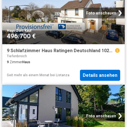
Foto anschauen
Haus
·
Zum Kauf
496.700 €
9 Schlafzimmer Haus Ratingen Deutschland 102523212
Tiefenbroich
9
Zimmer
Haus
Details ansehen
Seit mehr als einem Monat
bei
Listanza
Foto anschauen