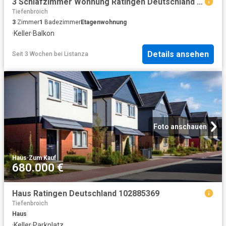
3 Schlafzimmer Wohnung Ratingen Deutschland 103960109
Tiefenbroich
3
Zimmer
1
Badezimmer
Etagenwohnung
·
Keller
·
Balkon
Details ansehen
Seit 3 Wochen
bei
Listanza
Foto anschauen
Haus
·
Zum Kauf
680.000 €
Haus Ratingen Deutschland 102885369
Tiefenbroich
Haus
·
Keller
·
Parkplatz