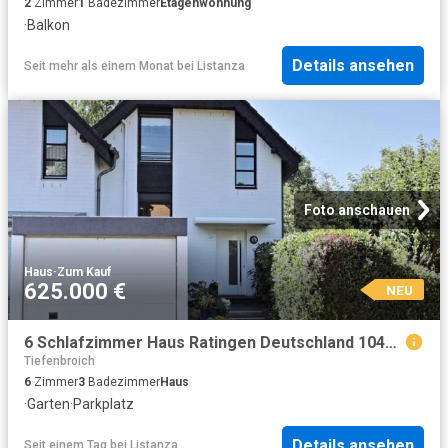
2
Zimmer
1
Badezimmer
Etagenwohnung
·
Balkon
Details ansehen
Seit mehr als einem Monat
bei
Listanza
Foto anschauen
Haus
·
Zum Kauf
625.000 €
NEU
6 Schlafzimmer Haus Ratingen Deutschland 104842989
Tiefenbroich
6
Zimmer
3
Badezimmer
Haus
·
Garten
·
Parkplatz
Details ansehen
Seit einem Tag
bei
Listanza