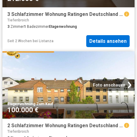
3 Schlafzimmer Wohnung Ratingen Deutschland 104370754
Tiefenbroich
3
Zimmer
1
Badezimmer
Etagenwohnung
Details ansehen
Seit 2 Wochen
bei
Listanza
Foto anschauen
Etagenwohnung
·
Zum Kauf
100.000 €
2 Schlafzimmer Wohnung Ratingen Deutschland 102820331
Tiefenbroich