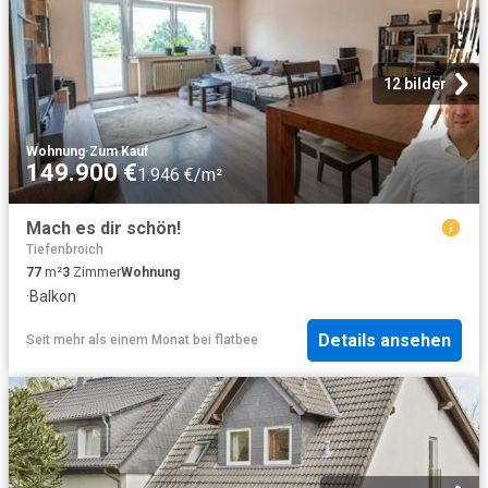
12 bilder
Wohnung
·
Zum Kauf
149.900 €
1.946 €/m²
Mach es dir schön!
Tiefenbroich
77
m²
3
Zimmer
Wohnung
·
Balkon
Details ansehen
Seit mehr als einem Monat
bei
flatbee