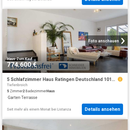
Foto anschauen
Haus
·
Zum Kauf
774.600 €
5 Schlafzimmer Haus Ratingen Deutschland 101156512
Tiefenbroich
5
Zimmer
2
Badezimmer
Haus
·
Garten
·
Terrasse
Details ansehen
Seit mehr als einem Monat
bei
Listanza