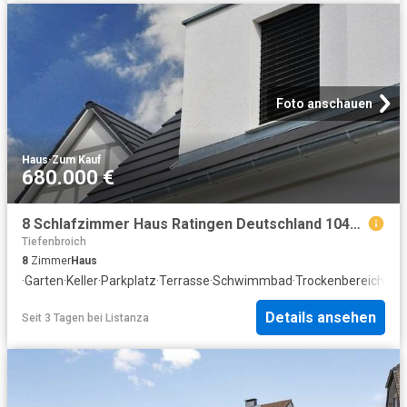
Foto anschauen
Haus
·
Zum Kauf
680.000 €
8 Schlafzimmer Haus Ratingen Deutschland 104799514
Tiefenbroich
8
Zimmer
Haus
·
Garten
·
Keller
·
Parkplatz
·
Terrasse
·
Schwimmbad
·
Trockenbereich
Details ansehen
Seit 3 Tagen
bei
Listanza