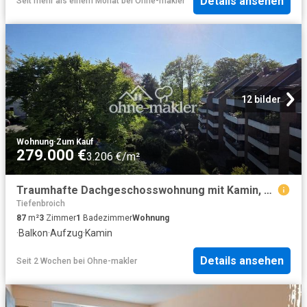
Details ansehen
Seit mehr als einem Monat
bei
Ohne-makler
12 bilder
Wohnung
·
Zum Kauf
279.000 €
3.206 €/m²
Traumhafte Dachgeschosswohnung mit Kamin, zwei Balkonen und Blick ins Grüne
Tiefenbroich
87
m²
3
Zimmer
1
Badezimmer
Wohnung
·
Balkon
·
Aufzug
·
Kamin
Details ansehen
Seit 2 Wochen
bei
Ohne-makler