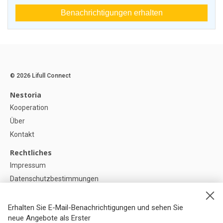
Benachrichtigungen erhalten
© 2026 Lifull Connect
Nestoria
Kooperation
Über
Kontakt
Rechtliches
Impressum
Datenschutzbestimmungen
Politik zur Verwendung von Cookies
Cookie-Einstellunge
Erhalten Sie E-Mail-Benachrichtigungen und sehen Sie
neue Angebote als Erster