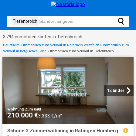
3.794 immobilien kaufen in Tiefenbroich
Hauptseite
>
Immobilien zum Verkauf in Nordrhein-Westfalen
>
Immobilien zum
Verkauf in Bergisches Land
>
Immobilien zum Verkauf in Tiefenbroich
12 bilder
Wohnung
·
Zum Kauf
210.000 €
3.333 €/m²
Schöne 3 Zimmerwohnung in Ratingen Homberg