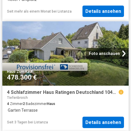
Details ansehen
Seit mehr als einem Monat
bei
Listanza
Foto anschauen
Haus
·
Zum Kauf
478.300 €
4 Schlafzimmer Haus Ratingen Deutschland 104796973
Tiefenbroich
4
Zimmer
2
Badezimmer
Haus
·
Garten
·
Terrasse
Details ansehen
Seit 3 Tagen
bei
Listanza