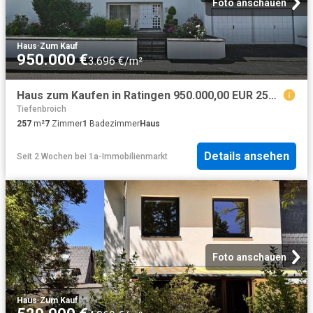
Foto anschauen
Haus
·
Zum Kauf
950.000 €
3.696 €/m²
Haus zum Kaufen in Ratingen 950.000,00 EUR 257 m²
Tiefenbroich
257
m²
7
Zimmer
1
Badezimmer
Haus
Details ansehen
Seit 2 Wochen
bei
1a-Immobilienmarkt
Foto anschauen
Haus
·
Zum Kauf