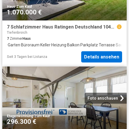
Haus
·
Zum Kauf
1.070.000 €
7 Schlafzimmer Haus Ratingen Deutschland 104799823
Tiefenbroich
7
Zimmer
Haus
·
Garten
·
Büroraum
·
Keller
·
Heizung
·
Balkon
·
Parkplatz
·
Terrasse
·
Sauna
·
Details ansehen
Seit 3 Tagen
bei
Listanza
Foto anschauen
Etagenwohnung
·
Zum Kauf
296.300 €