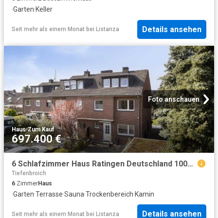
·
Garten
·
Keller
Details ansehen
Seit mehr als einem Monat
bei
Listanza
Foto anschauen
Haus
·
Zum Kauf
697.400 €
6 Schlafzimmer Haus Ratingen Deutschland 100496818
Tiefenbroich
6
Zimmer
Haus
·
Garten
·
Terrasse
·
Sauna
·
Trockenbereich
·
Kamin
Details ansehen
Seit mehr als einem Monat
bei
Listanza