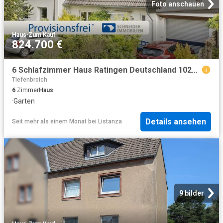
Foto anschauen
Haus
·
Zum Kauf
824.700 €
6 Schlafzimmer Haus Ratingen Deutschland 102021072
Tiefenbroich
6
Zimmer
Haus
·
Garten
Details ansehen
Seit mehr als einem Monat
bei
Listanza
9 bilder