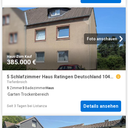
Foto anschauen
Haus
·
Zum Kauf
385.000 €
5 Schlafzimmer Haus Ratingen Deutschland 104805241
Tiefenbroich
5
Zimmer
3
Badezimmer
Haus
·
Garten
·
Trockenbereich
Details ansehen
Seit 3 Tagen
bei
Listanza