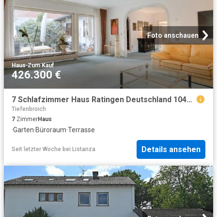
Foto anschauen
Haus
·
Zum Kauf
426.300 €
7 Schlafzimmer Haus Ratingen Deutschland 104472284
Tiefenbroich
7
Zimmer
Haus
·
Garten
·
Büroraum
·
Terrasse
Details ansehen
Seit letzter Woche
bei
Listanza