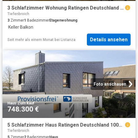
3 Schlafzimmer Wohnung Ratingen Deutschland 103153187
Tiefenbroich
3
Zimmer
1
Badezimmer
Etagenwohnung
·
Keller
·
Balkon
Details ansehen
Seit mehr als einem Monat
bei
Listanza
Foto anschauen
Haus
·
Zum Kauf
748.300 €
5 Schlafzimmer Haus Ratingen Deutschland 100125915
Tiefenbroich
5
Zimmer
2
Badezimmer
Haus