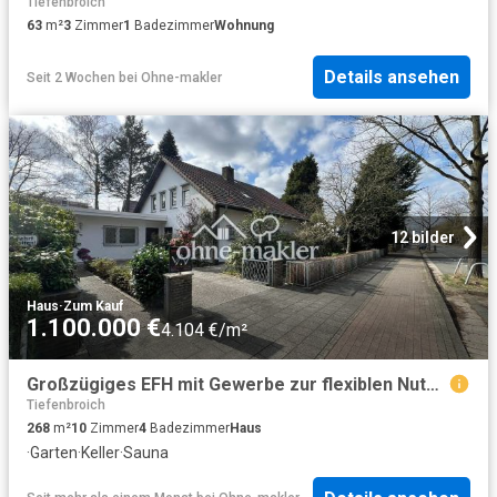
Tiefenbroich
63
m²
3
Zimmer
1
Badezimmer
Wohnung
Details ansehen
Seit 2 Wochen
bei
Ohne-makler
12 bilder
Haus
·
Zum Kauf
1.100.000 €
4.104 €/m²
Großzügiges EFH mit Gewerbe zur flexiblen Nutzung auf sehr gut geschnittenen Grundstück in TOP Lage
Tiefenbroich
268
m²
10
Zimmer
4
Badezimmer
Haus
·
Garten
·
Keller
·
Sauna