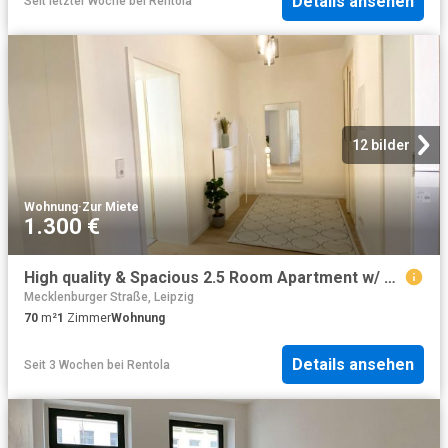
Details ansehen
Seit letzter Woche
bei
Rentola
12 bilder
Wohnung
·
Zur Miete
1.300 €
High quality & Spacious 2.5 Room Apartment w/ Balcony – In Superior Location Near City, Culture & Nature, Leipzig Amsterdam Apartments for Rent
Mecklenburger Straße, Leipzig
70
m²
1
Zimmer
Wohnung
Details ansehen
Seit 3 Wochen
bei
Rentola