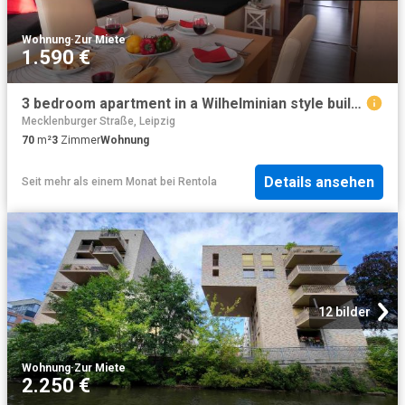
Wohnung
·
Zur Miete
1.590 €
3 bedroom apartment in a Wilhelminian style building in Leipzig Lindenau
Mecklenburger Straße, Leipzig
70
m²
3
Zimmer
Wohnung
Details ansehen
Seit mehr als einem Monat
bei
Rentola
12 bilder
Wohnung
·
Zur Miete
2.250 €