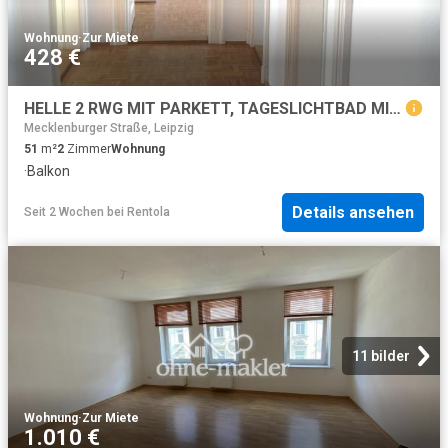
Wohnung
·
Zur Miete
428 €
HELLE 2 RWG MIT PARKETT, TAGESLICHTBAD MIT WANNE UND BALKON IM DG*WE 10* – I.V.K. GmbH – Immobilien Leipzig
Mecklenburger Straße, Leipzig
51
m²
2
Zimmer
Wohnung
·
Balkon
Details ansehen
Seit 2 Wochen
bei
Rentola
11 bilder
Wohnung
·
Zur Miete
1.010 €