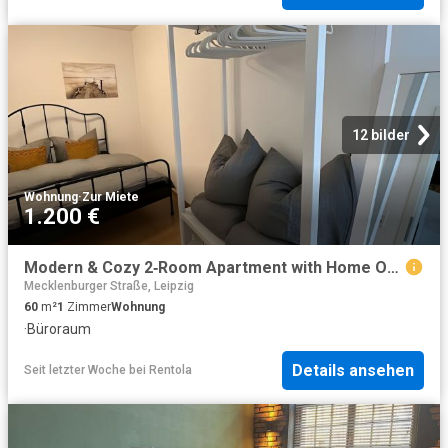
12 bilder
Wohnung
·
Zur Miete
1.200 €
Modern & Cozy 2‑Room Apartment with Home Office in Leipzig‑Altlindenau, Leipzig Amsterdam Apartments for Rent
Mecklenburger Straße, Leipzig
60
m²
1
Zimmer
Wohnung
·
Büroraum
Details ansehen
Seit letzter Woche
bei
Rentola