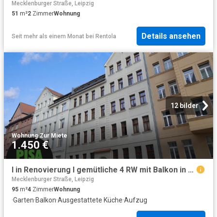
Mecklenburger Straße, Leipzig
51
m²
2
Zimmer
Wohnung
Details ansehen
Seit mehr als einem Monat
bei
Rentola
12 bilder
Wohnung
·
Zur Miete
1.450 €
I in Renovierung I gemütliche 4 RW mit Balkon in Gohlis I hochwertige Einbauküche I modernes Bad + Gäste WC I
Mecklenburger Straße, Leipzig
95
m²
4
Zimmer
Wohnung
·
Garten
·
Balkon
·
Ausgestattete Küche
·
Aufzug