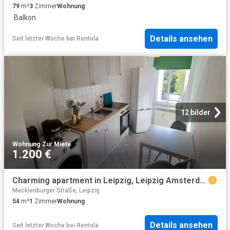
79
m²
3
Zimmer
Wohnung
·
Balkon
Details ansehen
Seit letzter Woche
bei
Rentola
12 bilder
Wohnung
·
Zur Miete
1.200 €
Charming apartment in Leipzig, Leipzig Amsterdam Apartments for Rent
Mecklenburger Straße, Leipzig
54
m²
1
Zimmer
Wohnung
Details ansehen
Seit letzter Woche
bei
Rentola