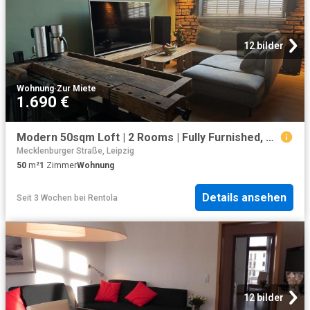
12 bilder
Wohnung
·
Zur Miete
1.690 €
Modern 50sqm Loft | 2 Rooms | Fully Furnished, Leipzig Amsterdam Apartments for Rent
Mecklenburger Straße, Leipzig
50
m²
1
Zimmer
Wohnung
Details ansehen
Seit 3 Wochen
bei
Rentola
12 bilder