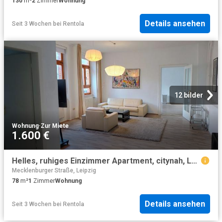
130
m²
2
Zimmer
Wohnung
Details ansehen
Seit 3 Wochen
bei
Rentola
12 bilder
Wohnung
·
Zur Miete
1.600 €
Helles, ruhiges Einzimmer Apartment, citynah, Leipzig Amsterdam Apartments for Rent
Mecklenburger Straße, Leipzig
78
m²
1
Zimmer
Wohnung
Details ansehen
Seit 3 Wochen
bei
Rentola