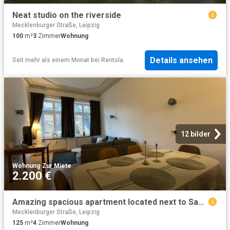
Neat studio on the riverside
Mecklenburger Straße, Leipzig
100
m²
3
Zimmer
Wohnung
Details ansehen
Seit mehr als einem Monat
bei
Rentola
12 bilder
Wohnung
·
Zur Miete
2.200 €
Amazing spacious apartment located next to Sankt Peters church
Mecklenburger Straße, Leipzig
125
m²
4
Zimmer
Wohnung