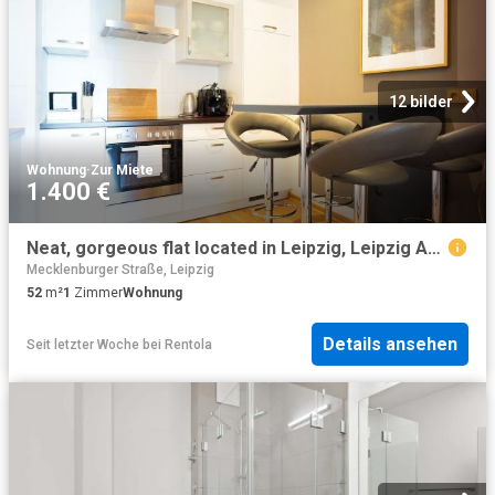
12 bilder
Wohnung
·
Zur Miete
1.400 €
Neat, gorgeous flat located in Leipzig, Leipzig Amsterdam Apartments for Rent
Mecklenburger Straße, Leipzig
52
m²
1
Zimmer
Wohnung
Details ansehen
Seit letzter Woche
bei
Rentola