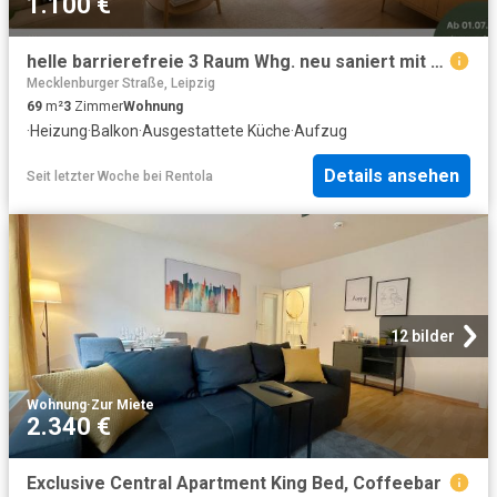
1.100 €
helle barrierefreie 3 Raum Whg. neu saniert mit Balkonen
Mecklenburger Straße, Leipzig
69
m²
3
Zimmer
Wohnung
·
Heizung
·
Balkon
·
Ausgestattete Küche
·
Aufzug
Details ansehen
Seit letzter Woche
bei
Rentola
12 bilder
Wohnung
·
Zur Miete
2.340 €
Exclusive Central Apartment King Bed, Coffeebar