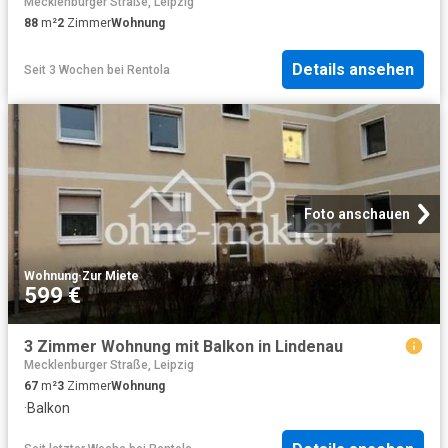
Mecklenburger Straße, Leipzig
88
m²
2
Zimmer
Wohnung
Details ansehen
Seit 3 Wochen
bei
Rentola
Foto anschauen
Wohnung
·
Zur Miete
599 €
3 Zimmer Wohnung mit Balkon in Lindenau
Mecklenburger Straße, Leipzig
67
m²
3
Zimmer
Wohnung
·
Balkon