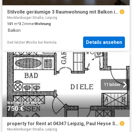
Stilvolle geräumige 3 Raumwohnung mit Balkon in der Nähe vom Lindenauer Markt
Mecklenburger Straße, Leipzig
101
m²
3
Zimmer
Wohnung
·
Balkon
Details ansehen
Seit letzter Woche
bei
Rentola
11 bilder
Wohnung
·
Zur Miete
750 €
property for Rent at 04347 Leipzig, Paul Heyse Straße 6
Mecklenburger Straße, Leipzig