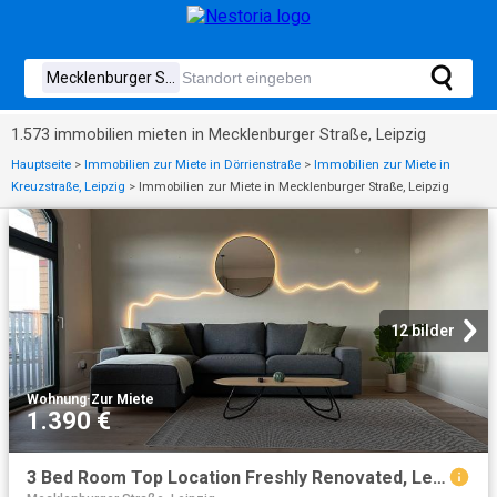
1.573 immobilien mieten in Mecklenburger Straße, Leipzig
Hauptseite
>
Immobilien zur Miete in Dörrienstraße
>
Immobilien zur Miete in
Kreuzstraße, Leipzig
>
Immobilien zur Miete in Mecklenburger Straße, Leipzig
12 bilder
Wohnung
·
Zur Miete
1.390 €
3 Bed Room Top Location Freshly Renovated, Leipzig Amsterdam Apartments for Rent