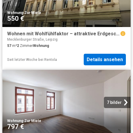
Wohnung
·
Zur Miete
550 €
Wohnen mit Wohlfühlfaktor – attraktive Erdgeschosswohnung in Leipzig Lindenau
Mecklenburger Straße, Leipzig
57
m²
2
Zimmer
Wohnung
Details ansehen
Seit letzter Woche
bei
Rentola
7 bilder
Wohnung
·
Zur Miete
797 €