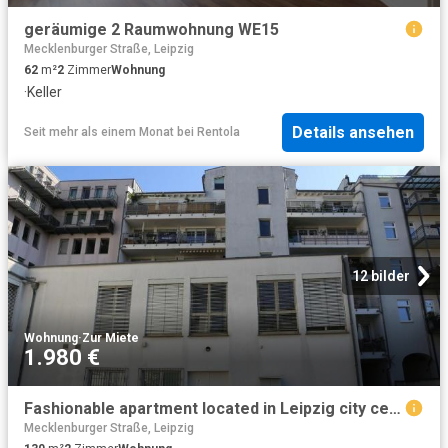
geräumige 2 Raumwohnung WE15
Mecklenburger Straße, Leipzig
62
m²
2
Zimmer
Wohnung
·
Keller
Details ansehen
Seit mehr als einem Monat
bei
Rentola
12 bilder
Wohnung
·
Zur Miete
1.980 €
Fashionable apartment located in Leipzig city center, Leipzig Amsterdam Apartments for Rent
Mecklenburger Straße, Leipzig