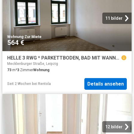
11 bilder
Wohnung
·
Zur Miete
564 €
HELLE 3 RWG * PARKETTBODEN, BAD MIT WANNE IN GOHLIS IM DG*WE 15* – I.V.K. GmbH – Immobilien Leipzig
Mecklenburger Straße, Leipzig
73
m²
3
Zimmer
Wohnung
Details ansehen
Seit 2 Wochen
bei
Rentola
12 bilder