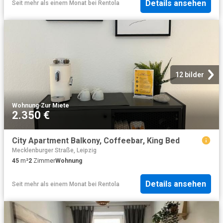
Details ansehen
Seit mehr als einem Monat
bei
Rentola
12 bilder
Wohnung
·
Zur Miete
2.350 €
City Apartment Balkony, Coffeebar, King Bed
Mecklenburger Straße, Leipzig
45
m²
2
Zimmer
Wohnung
Details ansehen
Seit mehr als einem Monat
bei
Rentola