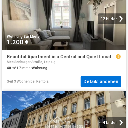
12 bilder
Wohnung
·
Zur Miete
1.200 €
Beautiful Apartment in a Central and Quiet Location in Leipzig, Leipzig Amsterdam Apartments for Rent
Mecklenburger Straße, Leipzig
40
m²
1
Zimmer
Wohnung
Details ansehen
Seit 3 Wochen
bei
Rentola
4 bilder