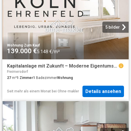
5 bilder
Wohnung
·
Zum Kauf
139.000 €
5.148 €/m²
Kapitalanlage mit Zukunft – Moderne Eigentumswohnung in gefragter Lage von Köln Ehrenfeld
Freimersdorf
27
m²
1
Zimmer
1
Badezimmer
Wohnung
Details ansehen
Seit mehr als einem Monat
bei
Ohne-makler