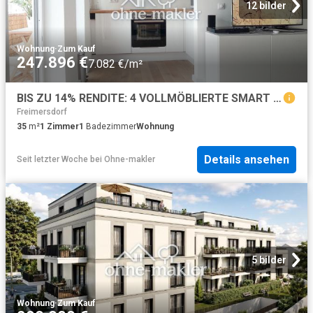
12 bilder
Wohnung
·
Zum Kauf
247.896 €
7.082 €/m²
BIS ZU 14% RENDITE: 4 VOLLMÖBLIERTE SMART HOMES IN CITY BESTLAGE
Freimersdorf
35
m²
1
Zimmer
1
Badezimmer
Wohnung
Details ansehen
Seit letzter Woche
bei
Ohne-makler
5 bilder
Wohnung
·
Zum Kauf