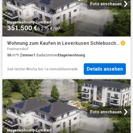
Foto anschauen
Etagenwohnung
·
Zum Kauf
351.500 €
6.276 €/m²
Wohnung zum Kaufen in Leverkusen Schlebusch 351.500,00 EUR 56.42 m²
Freimersdorf
56
m²
1
Zimmer
1
Badezimmer
Etagenwohnung
Details ansehen
Seit letzter Woche
bei
1a-Immobilienmarkt
Foto anschauen
Etagenwohnung
·
Zum Kauf