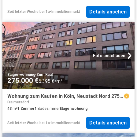
Details ansehen
Seit letzter Woche
bei
1a-Immobilienmarkt
Foto anschauen
Etagenwohnung
·
Zum Kauf
275.000 €
6.395 €/m²
Wohnung zum Kaufen in Köln, Neustadt Nord 275.000,00 EUR 43 m²
Freimersdorf
43
m²
1
Zimmer
1
Badezimmer
Etagenwohnung
Details ansehen
Seit letzter Woche
bei
1a-Immobilienmarkt