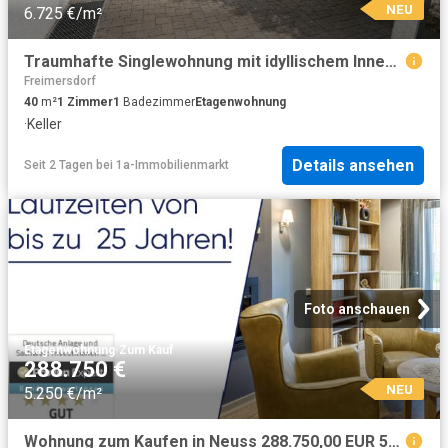
NEU
6.725 €/m²
Traumhafte Singlewohnung mit idyllischem Innenhof im Zentrum
Freimersdorf
40
m²
1
Zimmer
1
Badezimmer
Etagenwohnung
·
Keller
Details ansehen
Seit 2 Tagen
bei
1a-Immobilienmarkt
Foto anschauen
Etagenwohnung
·
Zum Kauf
288.750 €
NEU
5.250 €/m²
Wohnung zum Kaufen in Neuss 288.750,00 EUR 55 m²