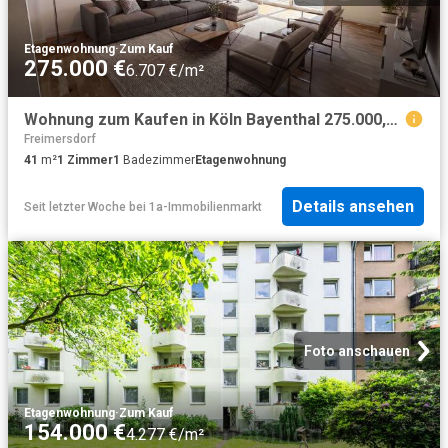
Etagenwohnung
·
Zum Kauf
275.000 €
6.707 €/m²
Wohnung zum Kaufen in Köln Bayenthal 275.000,00 EUR 41 m²
Freimersdorf
41
m²
1
Zimmer
1
Badezimmer
Etagenwohnung
Details ansehen
Seit letzter Woche
bei
1a-Immobilienmarkt
Foto anschauen
Etagenwohnung
·
Zum Kauf
154.000 €
4.277 €/m²