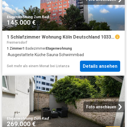
Etagenwohnung
·
Zum Kauf
145.000 €
1 Schlafzimmer Wohnung Köln Deutschland 103373545
Freimersdorf
1
Zimmer
1
Badezimmer
Etagenwohnung
·
Ausgestattete Küche
·
Sauna
·
Schwimmbad
Details ansehen
Seit mehr als einem Monat
bei
Listanza
Foto anschauen
Etagenwohnung
·
Zum Kauf
269.000 €