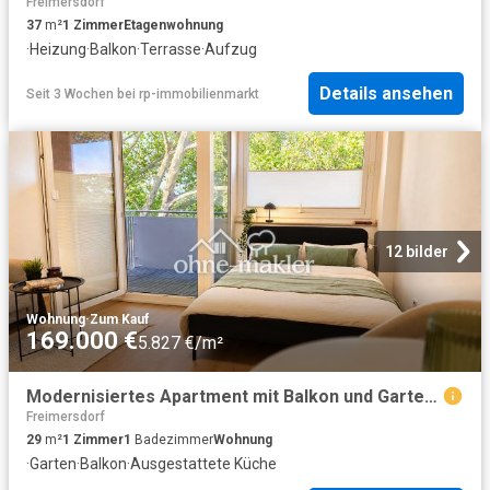
Freimersdorf
37
m²
1
Zimmer
Etagenwohnung
·
Heizung
·
Balkon
·
Terrasse
·
Aufzug
Details ansehen
Seit 3 Wochen
bei
rp-immobilienmarkt
12 bilder
Wohnung
·
Zum Kauf
169.000 €
5.827 €/m²
Modernisiertes Apartment mit Balkon und Gartennutzung | Kapitalanlage heute – Eigennutzung später
Freimersdorf
29
m²
1
Zimmer
1
Badezimmer
Wohnung
·
Garten
·
Balkon
·
Ausgestattete Küche