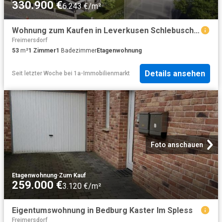
330.900 €
6.243 €/m²
Wohnung zum Kaufen in Leverkusen Schlebusch 330.900,00 EUR 53.05 m²
Freimersdorf
53
m²
1
Zimmer
1
Badezimmer
Etagenwohnung
Details ansehen
Seit letzter Woche
bei
1a-Immobilienmarkt
Foto anschauen
Etagenwohnung
·
Zum Kauf
259.000 €
3.120 €/m²
Eigentumswohnung in Bedburg Kaster Im Spless
Freimersdorf