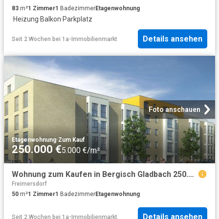
83
m²
1
Zimmer
1
Badezimmer
Etagenwohnung
·
Heizung
·
Balkon
·
Parkplatz
Details ansehen
Seit 2 Wochen
bei
1a-Immobilienmarkt
Foto anschauen
Etagenwohnung
·
Zum Kauf
250.000 €
5.000 €/m²
Wohnung zum Kaufen in Bergisch Gladbach 250.000,00 EUR 50 m²
Freimersdorf
50
m²
1
Zimmer
1
Badezimmer
Etagenwohnung
Details ansehen
Seit 2 Wochen
bei
1a-Immobilienmarkt