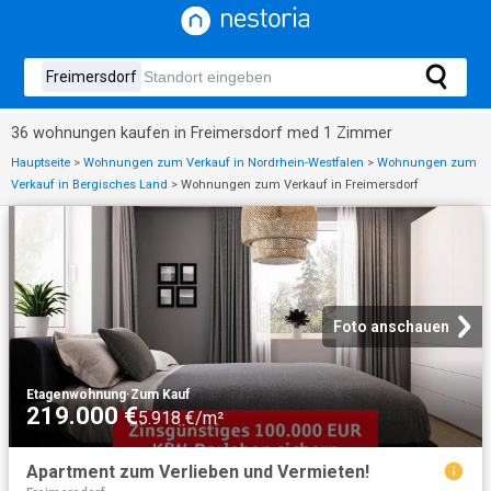
36 wohnungen kaufen in Freimersdorf med 1 Zimmer
Hauptseite
>
Wohnungen zum Verkauf in Nordrhein-Westfalen
>
Wohnungen zum
Verkauf in Bergisches Land
>
Wohnungen zum Verkauf in Freimersdorf
Foto anschauen
Etagenwohnung
·
Zum Kauf
219.000 €
5.918 €/m²
Apartment zum Verlieben und Vermieten!