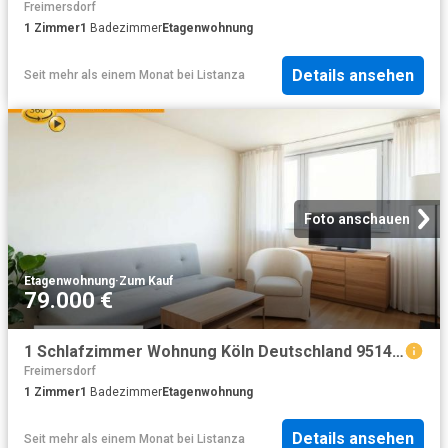
Freimersdorf
1
Zimmer
1
Badezimmer
Etagenwohnung
Details ansehen
Seit mehr als einem Monat
bei
Listanza
Foto anschauen
Etagenwohnung
·
Zum Kauf
79.000 €
1 Schlafzimmer Wohnung Köln Deutschland 95148011
Freimersdorf
1
Zimmer
1
Badezimmer
Etagenwohnung
Details ansehen
Seit mehr als einem Monat
bei
Listanza