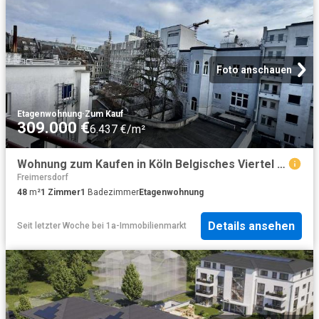
Foto anschauen
Etagenwohnung
·
Zum Kauf
309.000 €
6.437 €/m²
Wohnung zum Kaufen in Köln Belgisches Viertel 309.000,00 EUR 48 m²
Freimersdorf
48
m²
1
Zimmer
1
Badezimmer
Etagenwohnung
Details ansehen
Seit letzter Woche
bei
1a-Immobilienmarkt