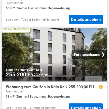
Freimersdorf
55
m²
1
Zimmer
1
Badezimmer
Etagenwohnung
Details ansehen
Seit einem Tag
bei
1a-Immobilienmarkt
Foto anschauen
Etagenwohnung
·
Zum Kauf
255.200 €
8.232 €/m²
Wohnung zum Kaufen in Köln Kalk 255.200,00 EUR 31.47 m²
Freimersdorf
31
m²
1
Zimmer
1
Badezimmer
Etagenwohnung
Details ansehen
Seit 3 Tagen
bei
1a-Immobilienmarkt