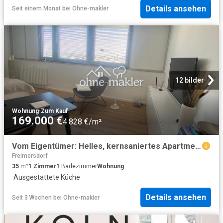
Details ansehen
Seit einem Monat
bei
Ohne-makler
12 bilder
Wohnung
·
Zum Kauf
169.000 €
4.828 €/m²
Vom Eigentümer: Helles, kernsaniertes Apartment in Neuehrenfeld
Freimersdorf
35
m²
1
Zimmer
1
Badezimmer
Wohnung
·
Ausgestattete Küche
Details ansehen
Seit 3 Wochen
bei
Ohne-makler