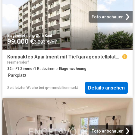
Foto anschauen
Etagenwohnung
·
Zum Kauf
99.000 €
3.093 €/m²
Kompaktes Apartment mit Tiefgaragenstellplatz in zentraler Lage von Köln Porz
Freimersdorf
32
m²
1
Zimmer
1
Badezimmer
Etagenwohnung
·
Parkplatz
Details ansehen
Seit letzter Woche
bei
rp-immobilienmarkt
Foto anschauen