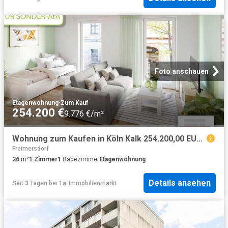
Foto anschauen
Etagenwohnung
·
Zum Kauf
254.200 €
9.776 €/m²
Wohnung zum Kaufen in Köln Kalk 254.200,00 EUR 26.59 m²
Freimersdorf
26
m²
1
Zimmer
1
Badezimmer
Etagenwohnung
Details ansehen
Seit 3 Tagen
bei
1a-Immobilienmarkt