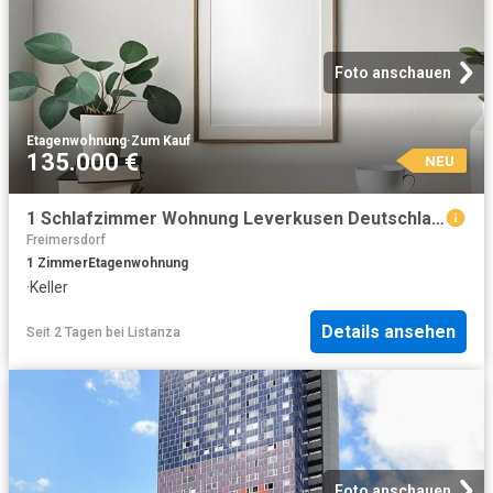
Foto anschauen
Etagenwohnung
·
Zum Kauf
135.000 €
NEU
1 Schlafzimmer Wohnung Leverkusen Deutschland 104797592
Freimersdorf
1
Zimmer
Etagenwohnung
·
Keller
Details ansehen
Seit 2 Tagen
bei
Listanza
Foto anschauen