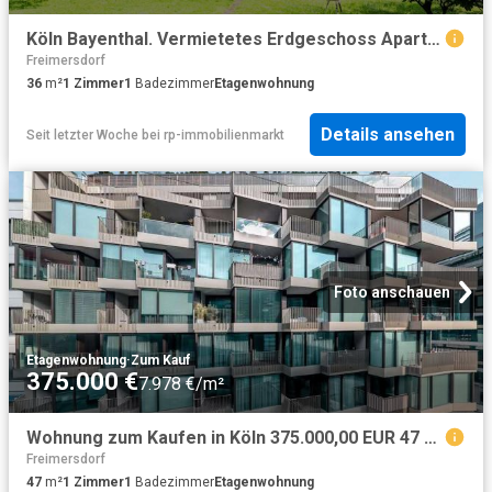
Köln Bayenthal. Vermietetes Erdgeschoss Apartment mit Blick ins Grüne
Freimersdorf
36
m²
1
Zimmer
1
Badezimmer
Etagenwohnung
Details ansehen
Seit letzter Woche
bei
rp-immobilienmarkt
Foto anschauen
Etagenwohnung
·
Zum Kauf
375.000 €
7.978 €/m²
Wohnung zum Kaufen in Köln 375.000,00 EUR 47 m²
Freimersdorf
47
m²
1
Zimmer
1
Badezimmer
Etagenwohnung