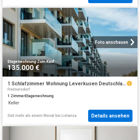
Foto anschauen
Etagenwohnung
·
Zum Kauf
135.000 €
1 Schlafzimmer Wohnung Leverkusen Deutschland 99884491
Freimersdorf
1
Zimmer
Etagenwohnung
·
Keller
Details ansehen
Seit mehr als einem Monat
bei
Listanza